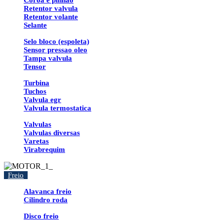
Coroa e pinhao
Retentor valvula
Retentor volante
Selante
Selo bloco (espoleta)
Sensor pressao oleo
Tampa valvula
Tensor
Turbina
Tuchos
Valvula egr
Valvula termostatica
Valvulas
Valvulas diversas
Varetas
Virabrequim
Freio
Alavanca freio
Cilindro roda
Disco freio