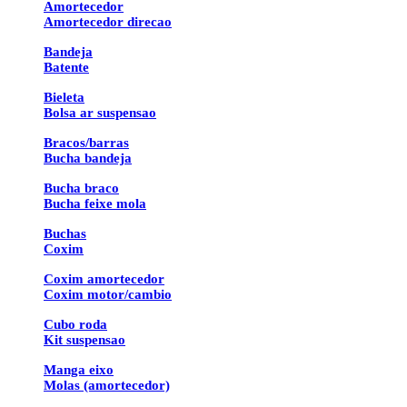
Amortecedor
Amortecedor direcao
Bandeja
Batente
Bieleta
Bolsa ar suspensao
Bracos/barras
Bucha bandeja
Bucha braco
Bucha feixe mola
Buchas
Coxim
Coxim amortecedor
Coxim motor/cambio
Cubo roda
Kit suspensao
Manga eixo
Molas (amortecedor)