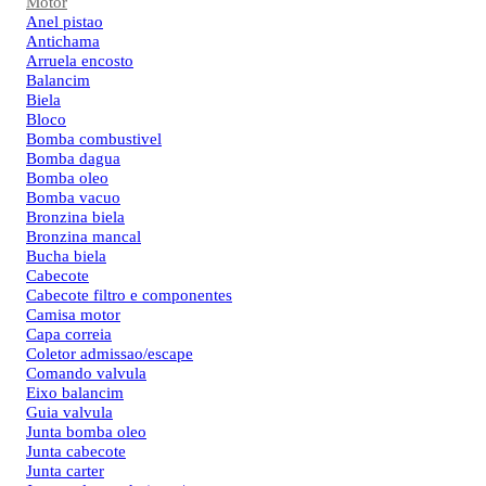
Motor
Anel pistao
Antichama
Arruela encosto
Balancim
Biela
Bloco
Bomba combustivel
Bomba dagua
Bomba oleo
Bomba vacuo
Bronzina biela
Bronzina mancal
Bucha biela
Cabecote
Cabecote filtro e componentes
Camisa motor
Capa correia
Coletor admissao/escape
Comando valvula
Eixo balancim
Guia valvula
Junta bomba oleo
Junta cabecote
Junta carter