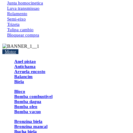
Junta homocinetica
Luva transmissao
Rolamento
Semi-eixo
Trizeta
Tulipa cambio
Bloquear compra
Motor
Anel pistao
Antichama
Arruela encosto
Balancim
Biela
Bloco
Bomba combustivel
Bomba dagua
Bomba oleo
Bomba vacuo
Bronzina biela
Bronzina mancal
Bucha biela