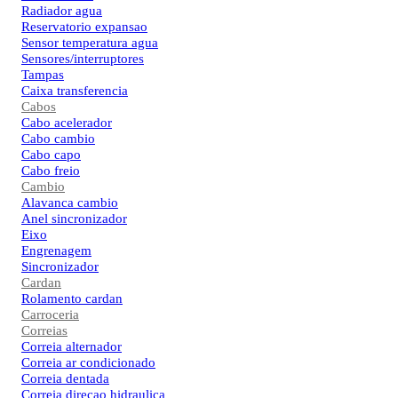
Radiador agua
Reservatorio expansao
Sensor temperatura agua
Sensores/interruptores
Tampas
Caixa transferencia
Cabos
Cabo acelerador
Cabo cambio
Cabo capo
Cabo freio
Cambio
Alavanca cambio
Anel sincronizador
Eixo
Engrenagem
Sincronizador
Cardan
Rolamento cardan
Carroceria
Correias
Correia alternador
Correia ar condicionado
Correia dentada
Correia direcao hidraulica