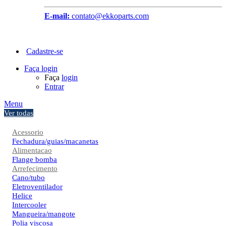
E-mail:
contato@ekkoparts.com
Cadastre-se
Faça login
Faça
login
Entrar
Menu
Ver todas
Acessorio
Fechadura/guias/macanetas
Alimentacao
Flange bomba
Arrefecimento
Cano/tubo
Eletroventilador
Helice
Intercooler
Mangueira/mangote
Polia viscosa