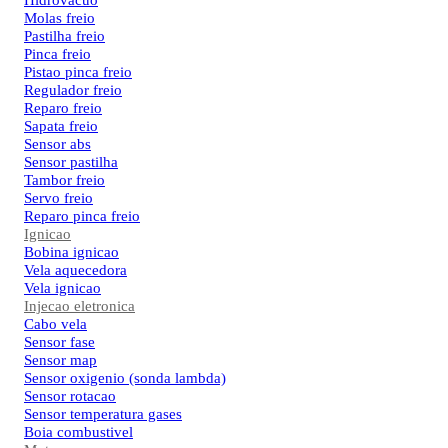
Hidrovacuo
Molas freio
Pastilha freio
Pinca freio
Pistao pinca freio
Regulador freio
Reparo freio
Sapata freio
Sensor abs
Sensor pastilha
Tambor freio
Servo freio
Reparo pinca freio
Ignicao
Bobina ignicao
Vela aquecedora
Vela ignicao
Injecao eletronica
Cabo vela
Sensor fase
Sensor map
Sensor oxigenio (sonda lambda)
Sensor rotacao
Sensor temperatura gases
Boia combustivel