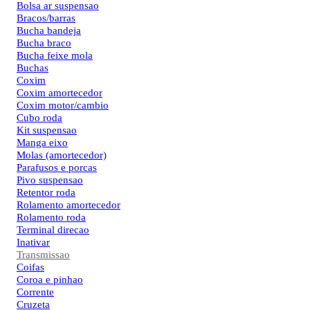
Bolsa ar suspensao
Bracos/barras
Bucha bandeja
Bucha braco
Bucha feixe mola
Buchas
Coxim
Coxim amortecedor
Coxim motor/cambio
Cubo roda
Kit suspensao
Manga eixo
Molas (amortecedor)
Parafusos e porcas
Pivo suspensao
Retentor roda
Rolamento amortecedor
Rolamento roda
Terminal direcao
Inativar
Transmissao
Coifas
Coroa e pinhao
Corrente
Cruzeta