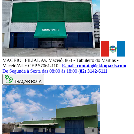
MACEIÓ | FILIAL
Av. Maceió, 863 • Tabuleiro do Martins •
Maceió/AL • CEP 57061-110
E-mail:
contato@ekkoparts.com
De Segunda à Sexta das 08:00 às 18:00
(82) 3142-6111
TRAÇAR ROTA