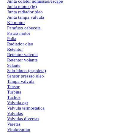
Junta coletor admissao/escape
Junta motor (jg)
Junta radiador oleo
Junta tampa valvula
Kit motor
Parafuso cabecote
Pistao motor
Polia
Radiador oleo
Retentor
Retentor valvula
Retentor volante
Selante
Selo bloco (espoleta)
Sensor pressao oleo
Tampa valvula
Tensor
Turbina
Tuchos
Valvula egr
Valvula termostatica
Valvulas
Valvulas diversas
Varetas
Virabrequim