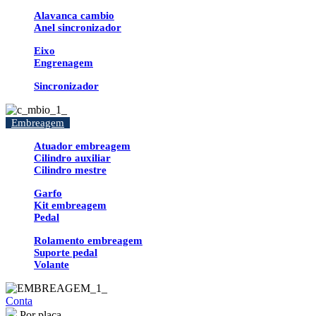
Alavanca cambio
Anel sincronizador
Eixo
Engrenagem
Sincronizador
Embreagem
Atuador embreagem
Cilindro auxiliar
Cilindro mestre
Garfo
Kit embreagem
Pedal
Rolamento embreagem
Suporte pedal
Volante
Conta
Por placa