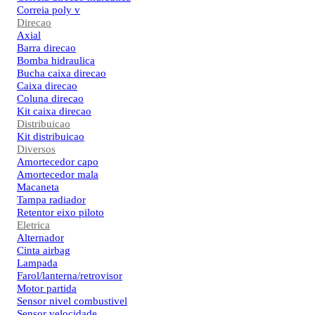
Correia poly v
Direcao
Axial
Barra direcao
Bomba hidraulica
Bucha caixa direcao
Caixa direcao
Coluna direcao
Kit caixa direcao
Distribuicao
Kit distribuicao
Diversos
Amortecedor capo
Amortecedor mala
Macaneta
Tampa radiador
Retentor eixo piloto
Eletrica
Alternador
Cinta airbag
Lampada
Farol/lanterna/retrovisor
Motor partida
Sensor nivel combustivel
Sensor velocidade