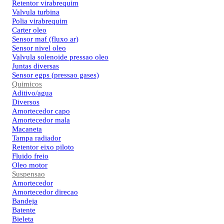
Retentor virabrequim
Valvula turbina
Polia virabrequim
Carter oleo
Sensor maf (fluxo ar)
Sensor nivel oleo
Valvula solenoide pressao oleo
Juntas diversas
Sensor egps (pressao gases)
Quimicos
Aditivo/agua
Diversos
Amortecedor capo
Amortecedor mala
Macaneta
Tampa radiador
Retentor eixo piloto
Fluido freio
Oleo motor
Suspensao
Amortecedor
Amortecedor direcao
Bandeja
Batente
Bieleta