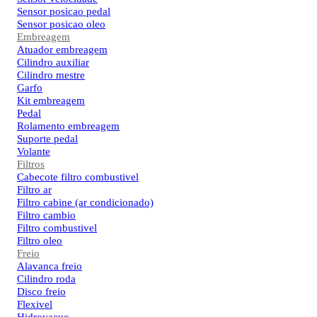
Sensor posicao pedal
Sensor posicao oleo
Embreagem
Atuador embreagem
Cilindro auxiliar
Cilindro mestre
Garfo
Kit embreagem
Pedal
Rolamento embreagem
Suporte pedal
Volante
Filtros
Cabecote filtro combustivel
Filtro ar
Filtro cabine (ar condicionado)
Filtro cambio
Filtro combustivel
Filtro oleo
Freio
Alavanca freio
Cilindro roda
Disco freio
Flexivel