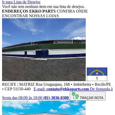
Ir para Lista de Desejos
Você não tem nenhum item em sua lista de desejos.
ENDEREÇOS
EKKO PARTS
CONFIRA ONDE
ENCONTRAR NOSSAS LOJAS
RECIFE | MATRIZ
Rua Uruguajara, 168 • Imbiribeira • Recife/PE
• CEP 51150-440
E-mail:
contato@ekkoparts.com
De Segunda à
Sexta das 08:00 às 18:00
(81) 3036-0300
TRAÇAR ROTA