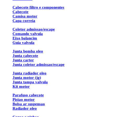
Cabecote filtro e componentes
Cabecote
Camisa motor
Capa correia
Coletor admissao/escape
Comando valvula
Eixo balancim
Guia valvula
Junta bomba oleo
Junta cabecote
Junta carter
Junta coletor admissao/escape
Junta radiador oleo
Junta motor (jg)
Junta tampa valvula
Kit motor
Parafuso cabecote
Pistao motor
Bolsa ar suspensao
Radiador oleo