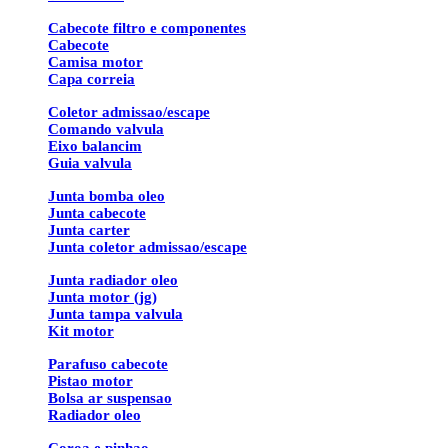
Cabecote filtro e componentes
Cabecote
Camisa motor
Capa correia
Coletor admissao/escape
Comando valvula
Eixo balancim
Guia valvula
Junta bomba oleo
Junta cabecote
Junta carter
Junta coletor admissao/escape
Junta radiador oleo
Junta motor (jg)
Junta tampa valvula
Kit motor
Parafuso cabecote
Pistao motor
Bolsa ar suspensao
Radiador oleo