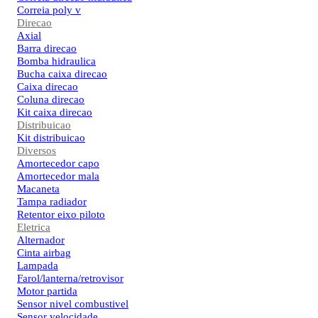
Correia poly v
Direcao
Axial
Barra direcao
Bomba hidraulica
Bucha caixa direcao
Caixa direcao
Coluna direcao
Kit caixa direcao
Distribuicao
Kit distribuicao
Diversos
Amortecedor capo
Amortecedor mala
Macaneta
Tampa radiador
Retentor eixo piloto
Eletrica
Alternador
Cinta airbag
Lampada
Farol/lanterna/retrovisor
Motor partida
Sensor nivel combustivel
Sensor velocidade