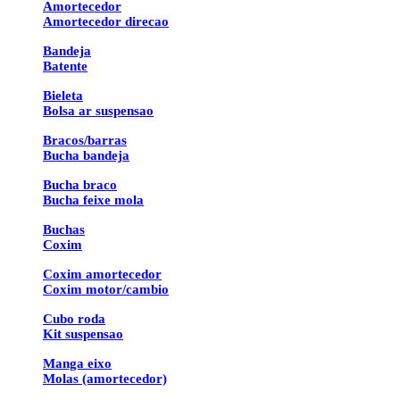
Amortecedor
Amortecedor direcao
Bandeja
Batente
Bieleta
Bolsa ar suspensao
Bracos/barras
Bucha bandeja
Bucha braco
Bucha feixe mola
Buchas
Coxim
Coxim amortecedor
Coxim motor/cambio
Cubo roda
Kit suspensao
Manga eixo
Molas (amortecedor)