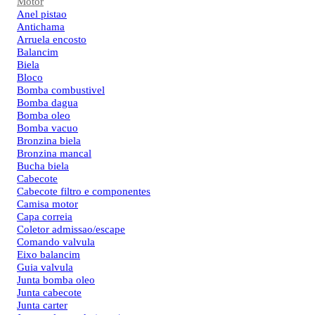
Motor
Anel pistao
Antichama
Arruela encosto
Balancim
Biela
Bloco
Bomba combustivel
Bomba dagua
Bomba oleo
Bomba vacuo
Bronzina biela
Bronzina mancal
Bucha biela
Cabecote
Cabecote filtro e componentes
Camisa motor
Capa correia
Coletor admissao/escape
Comando valvula
Eixo balancim
Guia valvula
Junta bomba oleo
Junta cabecote
Junta carter