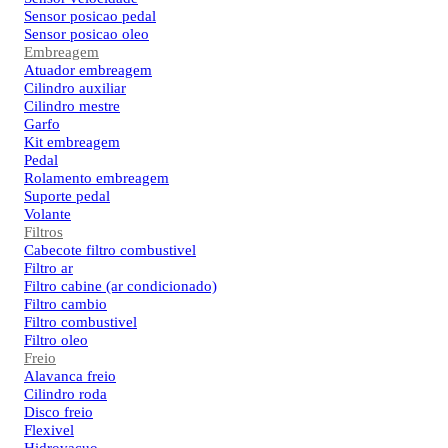
Sensor posicao pedal
Sensor posicao oleo
Embreagem
Atuador embreagem
Cilindro auxiliar
Cilindro mestre
Garfo
Kit embreagem
Pedal
Rolamento embreagem
Suporte pedal
Volante
Filtros
Cabecote filtro combustivel
Filtro ar
Filtro cabine (ar condicionado)
Filtro cambio
Filtro combustivel
Filtro oleo
Freio
Alavanca freio
Cilindro roda
Disco freio
Flexivel