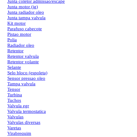
Junta coletor admissao/escape
Junta motor (jg)
Junta radiador oleo
Junta tampa valvula
Kit motor
Parafuso cabecote
Pistao motor
Polia
Radiador oleo
Retentor
Retentor valvula
Retentor volante
Selante
Selo bloco (espoleta)
Sensor pressao oleo
Tampa valvula
Tensor
Turbina
Tuchos
Valvula egr
Valvula termostatica
Valvulas
Valvulas diversas
Varetas
Virabrequim