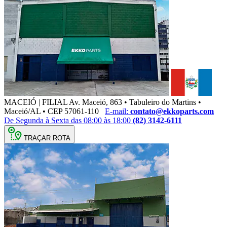
MACEIÓ | FILIAL
Av. Maceió, 863 • Tabuleiro do Martins •
Maceió/AL • CEP 57061-110
E-mail:
contato@ekkoparts.com
De Segunda à Sexta das 08:00 às 18:00
(82) 3142-6111
TRAÇAR ROTA