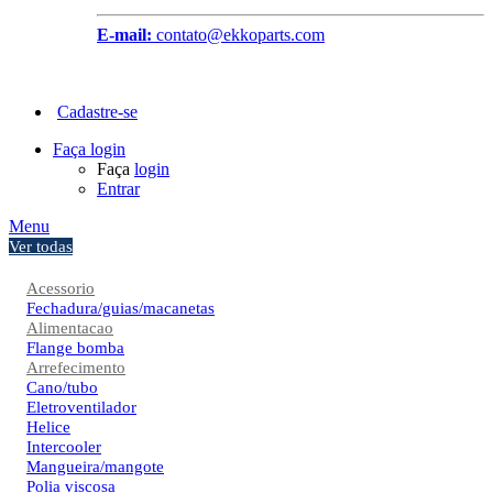
E-mail:
contato@ekkoparts.com
Cadastre-se
Faça login
Faça
login
Entrar
Menu
Ver todas
Acessorio
Fechadura/guias/macanetas
Alimentacao
Flange bomba
Arrefecimento
Cano/tubo
Eletroventilador
Helice
Intercooler
Mangueira/mangote
Polia viscosa