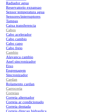
Radiador agua
Reservatorio expansao
Sensor temperatura agua
Sensores/interruptores
Tampas
Caixa transferencia
Cabos
Cabo acelerador
Cabo cambio
Cabo capo
Cabo freio
Cambio
Alavanca cambio
Anel sincronizador
Eixo
Engrenagem
Sincronizador
Cardan
Rolamento cardan
Carroceria
Correias
Correia alternador
Correia ar condicionado
Correia dentada
Correia direcao hidraulica