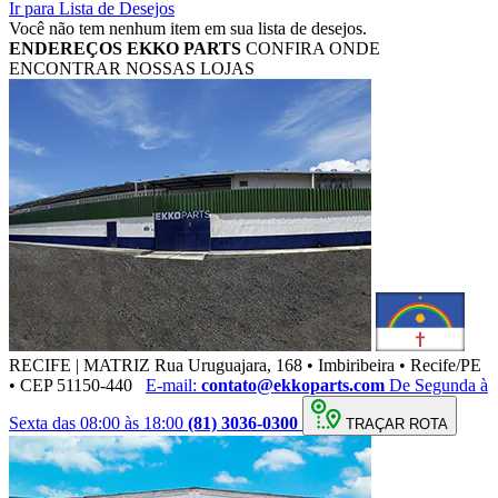
Ir para Lista de Desejos
Você não tem nenhum item em sua lista de desejos.
ENDEREÇOS
EKKO PARTS
CONFIRA ONDE
ENCONTRAR NOSSAS LOJAS
RECIFE | MATRIZ
Rua Uruguajara, 168 • Imbiribeira • Recife/PE
• CEP 51150-440
E-mail:
contato@ekkoparts.com
De Segunda à
Sexta das 08:00 às 18:00
(81) 3036-0300
TRAÇAR ROTA