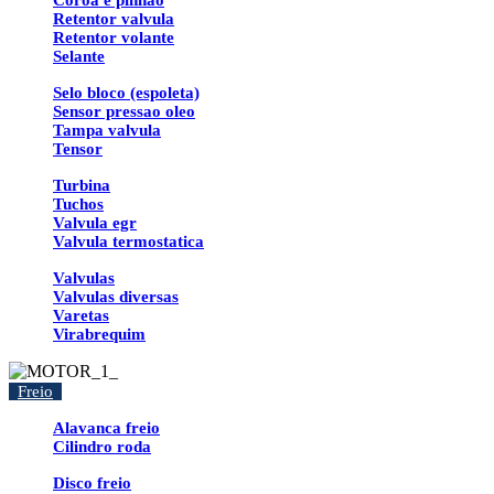
Coroa e pinhao
Retentor valvula
Retentor volante
Selante
Selo bloco (espoleta)
Sensor pressao oleo
Tampa valvula
Tensor
Turbina
Tuchos
Valvula egr
Valvula termostatica
Valvulas
Valvulas diversas
Varetas
Virabrequim
Freio
Alavanca freio
Cilindro roda
Disco freio