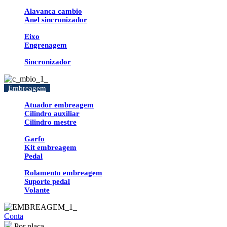
Alavanca cambio
Anel sincronizador
Eixo
Engrenagem
Sincronizador
Embreagem
Atuador embreagem
Cilindro auxiliar
Cilindro mestre
Garfo
Kit embreagem
Pedal
Rolamento embreagem
Suporte pedal
Volante
Conta
Por placa