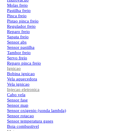
Hidrovacuo
Molas freio
Pastilha freio
Pinca freio
Pistao pinca freio
Regulador freio
Reparo freio
Sapata freio
Sensor abs
Sensor pastilha
Tambor freio
Servo freio
Reparo pinca freio
Ignicao
Bobina ignicao
Vela aquecedora
Vela ignicao
Injecao eletronica
Cabo vela
Sensor fase
Sensor map
Sensor oxigenio (sonda lambda)
Sensor rotacao
Sensor temperatura gases
Boia combustivel