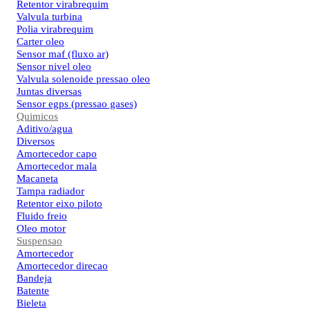
Retentor virabrequim
Valvula turbina
Polia virabrequim
Carter oleo
Sensor maf (fluxo ar)
Sensor nivel oleo
Valvula solenoide pressao oleo
Juntas diversas
Sensor egps (pressao gases)
Quimicos
Aditivo/agua
Diversos
Amortecedor capo
Amortecedor mala
Macaneta
Tampa radiador
Retentor eixo piloto
Fluido freio
Oleo motor
Suspensao
Amortecedor
Amortecedor direcao
Bandeja
Batente
Bieleta