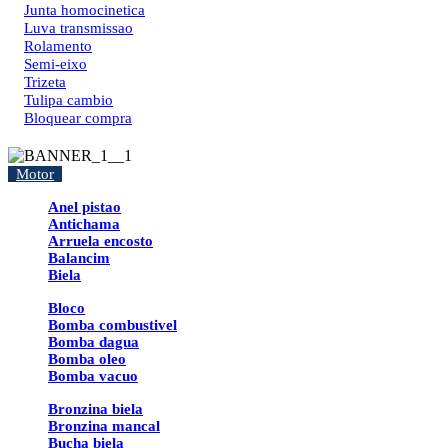
Junta homocinetica
Luva transmissao
Rolamento
Semi-eixo
Trizeta
Tulipa cambio
Bloquear compra
Motor
Anel pistao
Antichama
Arruela encosto
Balancim
Biela
Bloco
Bomba combustivel
Bomba dagua
Bomba oleo
Bomba vacuo
Bronzina biela
Bronzina mancal
Bucha biela