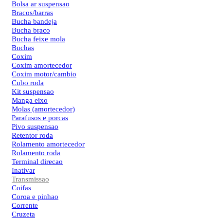
Bolsa ar suspensao
Bracos/barras
Bucha bandeja
Bucha braco
Bucha feixe mola
Buchas
Coxim
Coxim amortecedor
Coxim motor/cambio
Cubo roda
Kit suspensao
Manga eixo
Molas (amortecedor)
Parafusos e porcas
Pivo suspensao
Retentor roda
Rolamento amortecedor
Rolamento roda
Terminal direcao
Inativar
Transmissao
Coifas
Coroa e pinhao
Corrente
Cruzeta