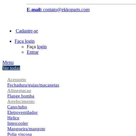
E-mail:
contato@ekkoparts.com
Cadastre-se
Faça login
Faça
login
Entrar
Menu
Ver todas
Acessorio
Fechadura/guias/macanetas
Alimentacao
Flange bomba
Arrefecimento
Cano/tubo
Eletroventilador
Helice
Intercooler
Mangueira/mangote
Polia viscosa