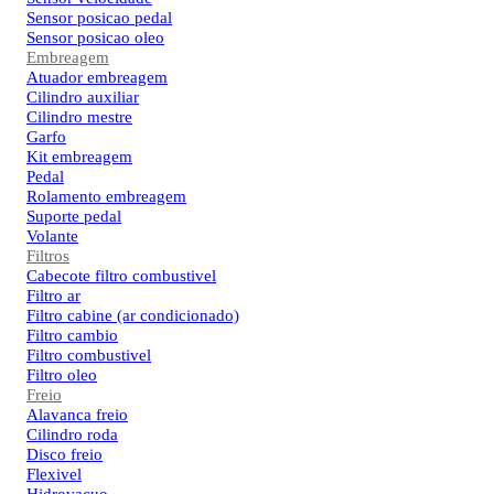
Sensor posicao pedal
Sensor posicao oleo
Embreagem
Atuador embreagem
Cilindro auxiliar
Cilindro mestre
Garfo
Kit embreagem
Pedal
Rolamento embreagem
Suporte pedal
Volante
Filtros
Cabecote filtro combustivel
Filtro ar
Filtro cabine (ar condicionado)
Filtro cambio
Filtro combustivel
Filtro oleo
Freio
Alavanca freio
Cilindro roda
Disco freio
Flexivel