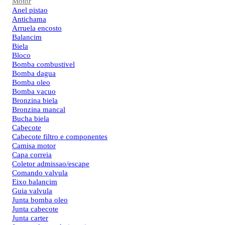
Motor
Anel pistao
Antichama
Arruela encosto
Balancim
Biela
Bloco
Bomba combustivel
Bomba dagua
Bomba oleo
Bomba vacuo
Bronzina biela
Bronzina mancal
Bucha biela
Cabecote
Cabecote filtro e componentes
Camisa motor
Capa correia
Coletor admissao/escape
Comando valvula
Eixo balancim
Guia valvula
Junta bomba oleo
Junta cabecote
Junta carter