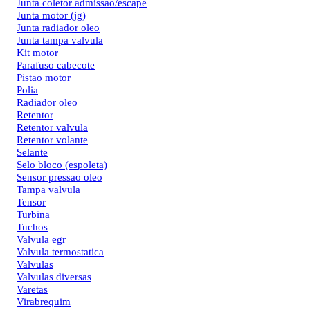
Junta coletor admissao/escape
Junta motor (jg)
Junta radiador oleo
Junta tampa valvula
Kit motor
Parafuso cabecote
Pistao motor
Polia
Radiador oleo
Retentor
Retentor valvula
Retentor volante
Selante
Selo bloco (espoleta)
Sensor pressao oleo
Tampa valvula
Tensor
Turbina
Tuchos
Valvula egr
Valvula termostatica
Valvulas
Valvulas diversas
Varetas
Virabrequim