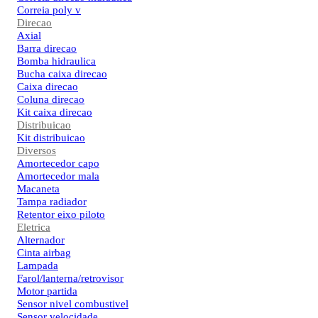
Correia poly v
Direcao
Axial
Barra direcao
Bomba hidraulica
Bucha caixa direcao
Caixa direcao
Coluna direcao
Kit caixa direcao
Distribuicao
Kit distribuicao
Diversos
Amortecedor capo
Amortecedor mala
Macaneta
Tampa radiador
Retentor eixo piloto
Eletrica
Alternador
Cinta airbag
Lampada
Farol/lanterna/retrovisor
Motor partida
Sensor nivel combustivel
Sensor velocidade