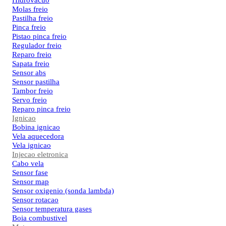
Hidrovacuo
Molas freio
Pastilha freio
Pinca freio
Pistao pinca freio
Regulador freio
Reparo freio
Sapata freio
Sensor abs
Sensor pastilha
Tambor freio
Servo freio
Reparo pinca freio
Ignicao
Bobina ignicao
Vela aquecedora
Vela ignicao
Injecao eletronica
Cabo vela
Sensor fase
Sensor map
Sensor oxigenio (sonda lambda)
Sensor rotacao
Sensor temperatura gases
Boia combustivel