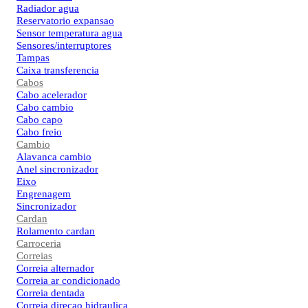
Radiador agua
Reservatorio expansao
Sensor temperatura agua
Sensores/interruptores
Tampas
Caixa transferencia
Cabos
Cabo acelerador
Cabo cambio
Cabo capo
Cabo freio
Cambio
Alavanca cambio
Anel sincronizador
Eixo
Engrenagem
Sincronizador
Cardan
Rolamento cardan
Carroceria
Correias
Correia alternador
Correia ar condicionado
Correia dentada
Correia direcao hidraulica