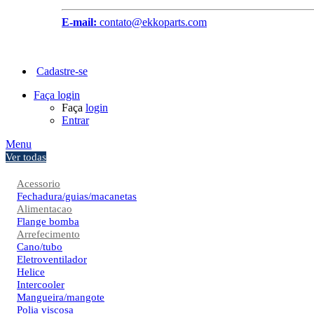
E-mail:
contato@ekkoparts.com
Cadastre-se
Faça login
Faça
login
Entrar
Menu
Ver todas
Acessorio
Fechadura/guias/macanetas
Alimentacao
Flange bomba
Arrefecimento
Cano/tubo
Eletroventilador
Helice
Intercooler
Mangueira/mangote
Polia viscosa