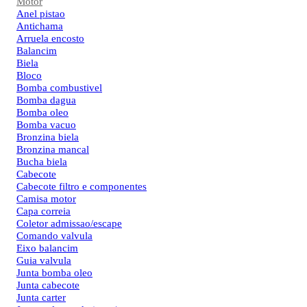
Motor
Anel pistao
Antichama
Arruela encosto
Balancim
Biela
Bloco
Bomba combustivel
Bomba dagua
Bomba oleo
Bomba vacuo
Bronzina biela
Bronzina mancal
Bucha biela
Cabecote
Cabecote filtro e componentes
Camisa motor
Capa correia
Coletor admissao/escape
Comando valvula
Eixo balancim
Guia valvula
Junta bomba oleo
Junta cabecote
Junta carter