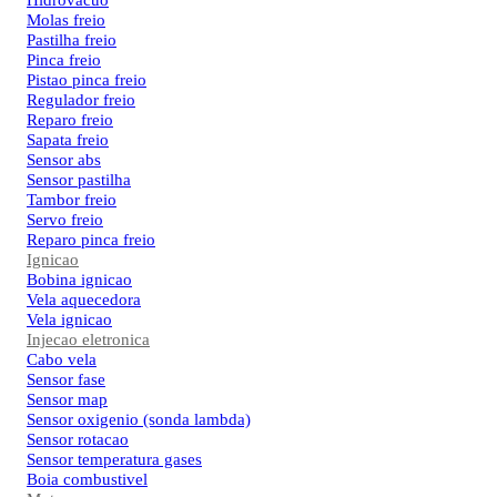
Hidrovacuo
Molas freio
Pastilha freio
Pinca freio
Pistao pinca freio
Regulador freio
Reparo freio
Sapata freio
Sensor abs
Sensor pastilha
Tambor freio
Servo freio
Reparo pinca freio
Ignicao
Bobina ignicao
Vela aquecedora
Vela ignicao
Injecao eletronica
Cabo vela
Sensor fase
Sensor map
Sensor oxigenio (sonda lambda)
Sensor rotacao
Sensor temperatura gases
Boia combustivel