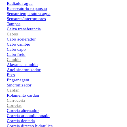
Radiador agua
Reservatorio expansao
Sensor temperatura agua
Sensores/interruptores
Tampas
Caixa transferencia
Cabos
Cabo acelerador
Cabo cambio
Cabo capo
Cabo freio
Cambio
Alavanca cambio
Anel sincronizador
Eixo
Engrenagem
Sincronizador
Cardan
Rolamento cardan
Carroceria
Correias
Correia alternador
Correia ar condicionado
Correia dentada
Correia direcao hidraulica