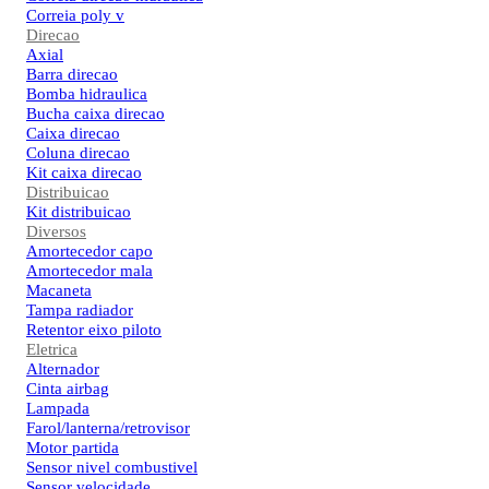
Correia poly v
Direcao
Axial
Barra direcao
Bomba hidraulica
Bucha caixa direcao
Caixa direcao
Coluna direcao
Kit caixa direcao
Distribuicao
Kit distribuicao
Diversos
Amortecedor capo
Amortecedor mala
Macaneta
Tampa radiador
Retentor eixo piloto
Eletrica
Alternador
Cinta airbag
Lampada
Farol/lanterna/retrovisor
Motor partida
Sensor nivel combustivel
Sensor velocidade