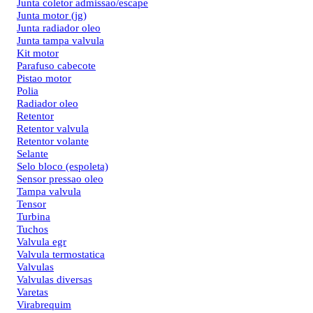
Junta coletor admissao/escape
Junta motor (jg)
Junta radiador oleo
Junta tampa valvula
Kit motor
Parafuso cabecote
Pistao motor
Polia
Radiador oleo
Retentor
Retentor valvula
Retentor volante
Selante
Selo bloco (espoleta)
Sensor pressao oleo
Tampa valvula
Tensor
Turbina
Tuchos
Valvula egr
Valvula termostatica
Valvulas
Valvulas diversas
Varetas
Virabrequim