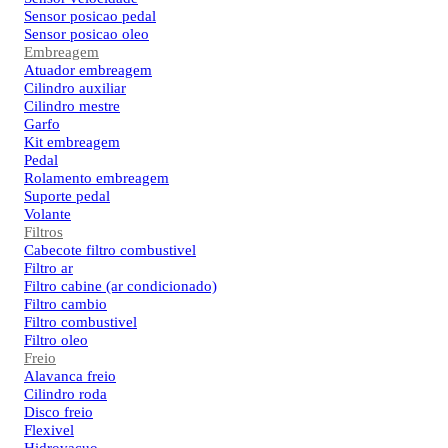
Sensor posicao pedal
Sensor posicao oleo
Embreagem
Atuador embreagem
Cilindro auxiliar
Cilindro mestre
Garfo
Kit embreagem
Pedal
Rolamento embreagem
Suporte pedal
Volante
Filtros
Cabecote filtro combustivel
Filtro ar
Filtro cabine (ar condicionado)
Filtro cambio
Filtro combustivel
Filtro oleo
Freio
Alavanca freio
Cilindro roda
Disco freio
Flexivel