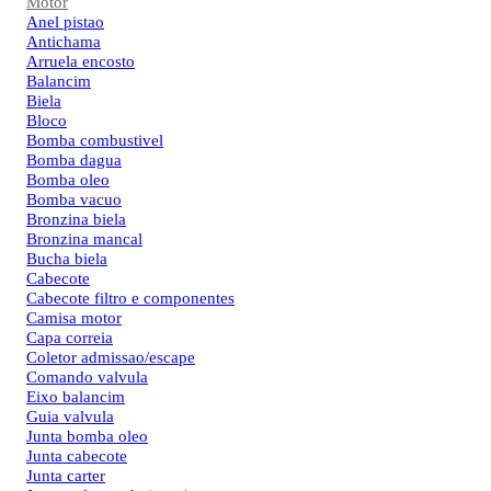
Motor
Anel pistao
Antichama
Arruela encosto
Balancim
Biela
Bloco
Bomba combustivel
Bomba dagua
Bomba oleo
Bomba vacuo
Bronzina biela
Bronzina mancal
Bucha biela
Cabecote
Cabecote filtro e componentes
Camisa motor
Capa correia
Coletor admissao/escape
Comando valvula
Eixo balancim
Guia valvula
Junta bomba oleo
Junta cabecote
Junta carter