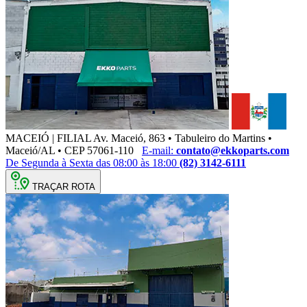
MACEIÓ | FILIAL
Av. Maceió, 863 • Tabuleiro do Martins •
Maceió/AL • CEP 57061-110
E-mail:
contato@ekkoparts.com
De Segunda à Sexta das 08:00 às 18:00
(82) 3142-6111
TRAÇAR ROTA