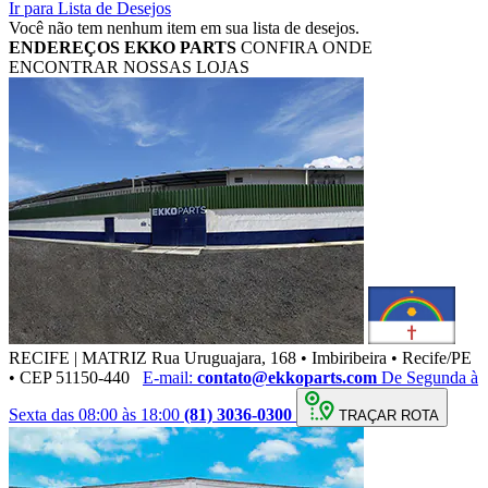
Ir para Lista de Desejos
Você não tem nenhum item em sua lista de desejos.
ENDEREÇOS
EKKO PARTS
CONFIRA ONDE
ENCONTRAR NOSSAS LOJAS
RECIFE | MATRIZ
Rua Uruguajara, 168 • Imbiribeira • Recife/PE
• CEP 51150-440
E-mail:
contato@ekkoparts.com
De Segunda à
Sexta das 08:00 às 18:00
(81) 3036-0300
TRAÇAR ROTA