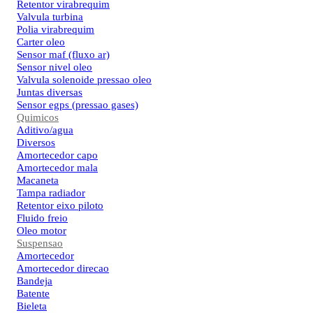
Retentor virabrequim
Valvula turbina
Polia virabrequim
Carter oleo
Sensor maf (fluxo ar)
Sensor nivel oleo
Valvula solenoide pressao oleo
Juntas diversas
Sensor egps (pressao gases)
Quimicos
Aditivo/agua
Diversos
Amortecedor capo
Amortecedor mala
Macaneta
Tampa radiador
Retentor eixo piloto
Fluido freio
Oleo motor
Suspensao
Amortecedor
Amortecedor direcao
Bandeja
Batente
Bieleta