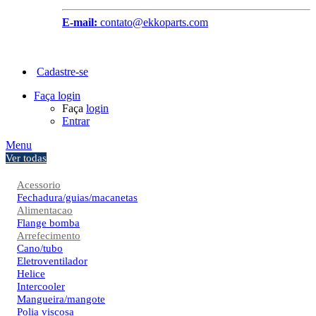
E-mail:
contato@ekkoparts.com
Cadastre-se
Faça login
Faça
login
Entrar
Menu
Ver todas
Acessorio
Fechadura/guias/macanetas
Alimentacao
Flange bomba
Arrefecimento
Cano/tubo
Eletroventilador
Helice
Intercooler
Mangueira/mangote
Polia viscosa