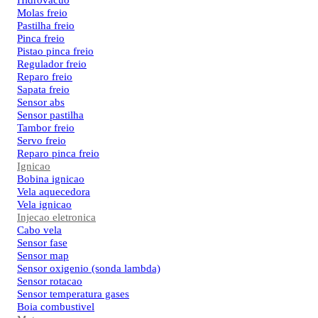
Hidrovacuo
Molas freio
Pastilha freio
Pinca freio
Pistao pinca freio
Regulador freio
Reparo freio
Sapata freio
Sensor abs
Sensor pastilha
Tambor freio
Servo freio
Reparo pinca freio
Ignicao
Bobina ignicao
Vela aquecedora
Vela ignicao
Injecao eletronica
Cabo vela
Sensor fase
Sensor map
Sensor oxigenio (sonda lambda)
Sensor rotacao
Sensor temperatura gases
Boia combustivel