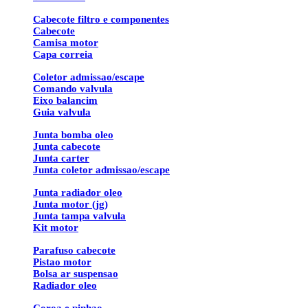
Cabecote filtro e componentes
Cabecote
Camisa motor
Capa correia
Coletor admissao/escape
Comando valvula
Eixo balancim
Guia valvula
Junta bomba oleo
Junta cabecote
Junta carter
Junta coletor admissao/escape
Junta radiador oleo
Junta motor (jg)
Junta tampa valvula
Kit motor
Parafuso cabecote
Pistao motor
Bolsa ar suspensao
Radiador oleo