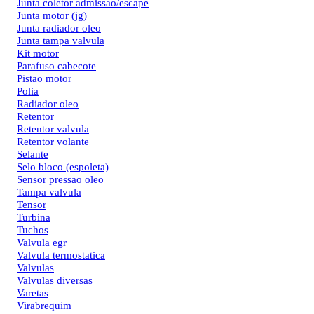
Junta coletor admissao/escape
Junta motor (jg)
Junta radiador oleo
Junta tampa valvula
Kit motor
Parafuso cabecote
Pistao motor
Polia
Radiador oleo
Retentor
Retentor valvula
Retentor volante
Selante
Selo bloco (espoleta)
Sensor pressao oleo
Tampa valvula
Tensor
Turbina
Tuchos
Valvula egr
Valvula termostatica
Valvulas
Valvulas diversas
Varetas
Virabrequim