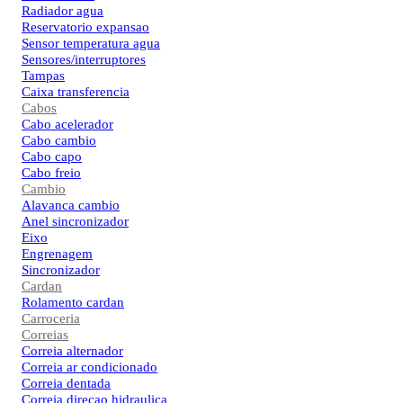
Radiador agua
Reservatorio expansao
Sensor temperatura agua
Sensores/interruptores
Tampas
Caixa transferencia
Cabos
Cabo acelerador
Cabo cambio
Cabo capo
Cabo freio
Cambio
Alavanca cambio
Anel sincronizador
Eixo
Engrenagem
Sincronizador
Cardan
Rolamento cardan
Carroceria
Correias
Correia alternador
Correia ar condicionado
Correia dentada
Correia direcao hidraulica