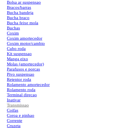
Bolsa ar suspensao
Bracos/barras
Bucha bandeja
Bucha braco
Bucha feixe mola
Buchas
Coxim
Coxim amortecedor
Coxim motor/cambio
Cubo roda
Kit suspensao
Manga eixo
Molas (amortecedor)
Parafusos e porcas
Pivo suspensao
Retentor roda
Rolamento amortecedor
Rolamento roda
Terminal direcao
Inativar
Transmissao
Coifas
Coroa e pinhao
Corrente
Cruzeta