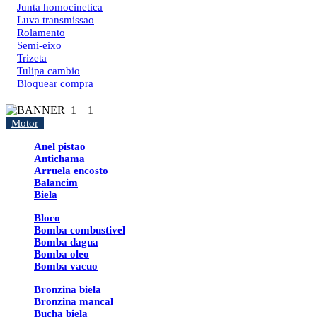
Junta homocinetica
Luva transmissao
Rolamento
Semi-eixo
Trizeta
Tulipa cambio
Bloquear compra
Motor
Anel pistao
Antichama
Arruela encosto
Balancim
Biela
Bloco
Bomba combustivel
Bomba dagua
Bomba oleo
Bomba vacuo
Bronzina biela
Bronzina mancal
Bucha biela