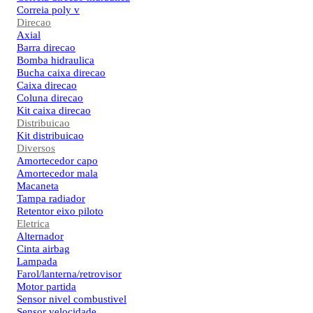
Correia poly v
Direcao
Axial
Barra direcao
Bomba hidraulica
Bucha caixa direcao
Caixa direcao
Coluna direcao
Kit caixa direcao
Distribuicao
Kit distribuicao
Diversos
Amortecedor capo
Amortecedor mala
Macaneta
Tampa radiador
Retentor eixo piloto
Eletrica
Alternador
Cinta airbag
Lampada
Farol/lanterna/retrovisor
Motor partida
Sensor nivel combustivel
Sensor velocidade