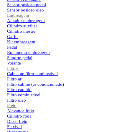
Sensor posicao pedal
Sensor posicao oleo
Embreagem
Atuador embreagem
Cilindro auxiliar
Cilindro mestre
Garfo
Kit embreagem
Pedal
Rolamento embreagem
Suporte pedal
Volante
Filtros
Cabecote filtro combustivel
Filtro ar
Filtro cabine (ar condicionado)
Filtro cambio
Filtro combustivel
Filtro oleo
Freio
Alavanca freio
Cilindro roda
Disco freio
Flexivel