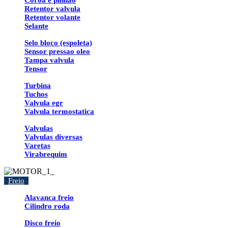
Coroa e pinhao
Retentor valvula
Retentor volante
Selante
Selo bloco (espoleta)
Sensor pressao oleo
Tampa valvula
Tensor
Turbina
Tuchos
Valvula egr
Valvula termostatica
Valvulas
Valvulas diversas
Varetas
Virabrequim
Freio
Alavanca freio
Cilindro roda
Disco freio