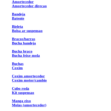
Amortecedor
Amortecedor direcao
Bandeja
Batente
Bieleta
Bolsa ar suspensao
Bracos/barras
Bucha bandeja
Bucha braco
Bucha feixe mola
Buchas
Coxim
Coxim amortecedor
Coxim motor/cambio
Cubo roda
Kit suspensao
Manga eixo
Molas (amortecedor)