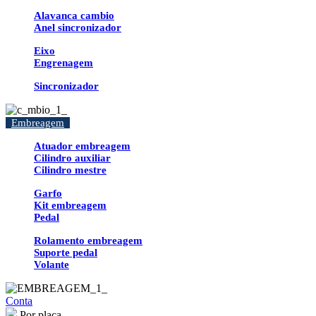
Alavanca cambio
Anel sincronizador
Eixo
Engrenagem
Sincronizador
Embreagem
Atuador embreagem
Cilindro auxiliar
Cilindro mestre
Garfo
Kit embreagem
Pedal
Rolamento embreagem
Suporte pedal
Volante
Conta
Por placa