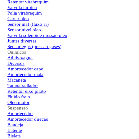
Retentor virabrequim
Valvula turbina
Polia virabrequim
Carter oleo
Sensor maf (fluxo ar)
Sensor nivel oleo
Valvula solenoide pressao oleo
Juntas diversas
Sensor egps (pressao gases)
Quimicos
Aditivo/agua
Diversos
Amortecedor capo
Amortecedor mala
Macaneta
Tampa radiador
Retentor eixo piloto
Fluido freio
Oleo motor
Suspensao
Amortecedor
Amortecedor direcao
Bandeja
Batente
Bieleta