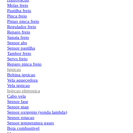
Hidrovacuo
Molas freio
Pastilha freio
Pinca freio
Pistao pinca freio
Regulador freio
Reparo freio
Sapata freio
Sensor abs
Sensor pastilha
Tambor freio
Servo freio
Reparo pinca freio
Ignicao
Bobina ignicao
Vela aquecedora
Vela ignicao
Injecao eletronica
Cabo vela
Sensor fase
Sensor map
Sensor oxigenio (sonda lambda)
Sensor rotacao
Sensor temperatura gases
Boia combustivel