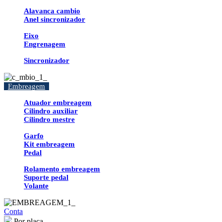
Alavanca cambio
Anel sincronizador
Eixo
Engrenagem
Sincronizador
Embreagem
Atuador embreagem
Cilindro auxiliar
Cilindro mestre
Garfo
Kit embreagem
Pedal
Rolamento embreagem
Suporte pedal
Volante
Conta
Por placa