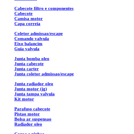
Cabecote filtro e componentes
Cabecote
Camisa motor
Capa correia
Coletor admissao/escape
Comando valvula
Eixo balancim
Guia valvula
Junta bomba oleo
Junta cabecote
Junta carter
Junta coletor admissao/escape
Junta radiador oleo
Junta motor (jg)
Junta tampa valvula
Kit motor
Parafuso cabecote
Pistao motor
Bolsa ar suspensao
Radiador oleo