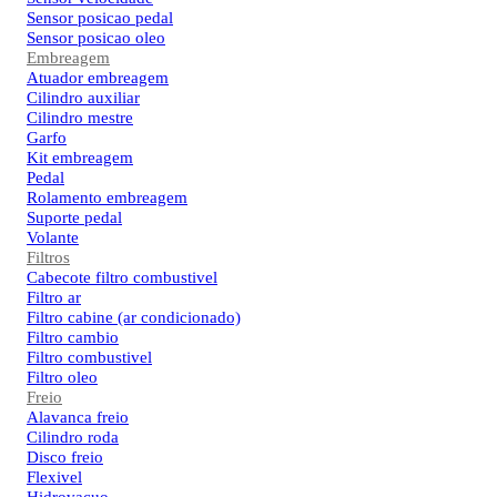
Sensor posicao pedal
Sensor posicao oleo
Embreagem
Atuador embreagem
Cilindro auxiliar
Cilindro mestre
Garfo
Kit embreagem
Pedal
Rolamento embreagem
Suporte pedal
Volante
Filtros
Cabecote filtro combustivel
Filtro ar
Filtro cabine (ar condicionado)
Filtro cambio
Filtro combustivel
Filtro oleo
Freio
Alavanca freio
Cilindro roda
Disco freio
Flexivel