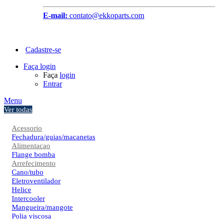
E-mail:
contato@ekkoparts.com
Cadastre-se
Faça login
Faça
login
Entrar
Menu
Ver todas
Acessorio
Fechadura/guias/macanetas
Alimentacao
Flange bomba
Arrefecimento
Cano/tubo
Eletroventilador
Helice
Intercooler
Mangueira/mangote
Polia viscosa