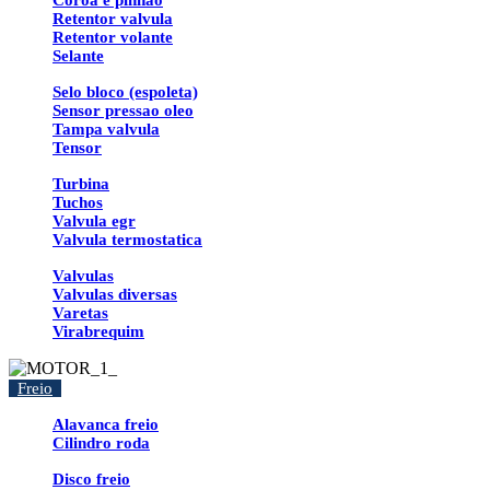
Coroa e pinhao
Retentor valvula
Retentor volante
Selante
Selo bloco (espoleta)
Sensor pressao oleo
Tampa valvula
Tensor
Turbina
Tuchos
Valvula egr
Valvula termostatica
Valvulas
Valvulas diversas
Varetas
Virabrequim
Freio
Alavanca freio
Cilindro roda
Disco freio