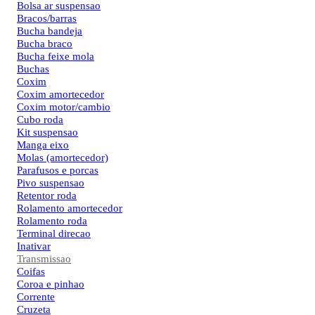
Bolsa ar suspensao
Bracos/barras
Bucha bandeja
Bucha braco
Bucha feixe mola
Buchas
Coxim
Coxim amortecedor
Coxim motor/cambio
Cubo roda
Kit suspensao
Manga eixo
Molas (amortecedor)
Parafusos e porcas
Pivo suspensao
Retentor roda
Rolamento amortecedor
Rolamento roda
Terminal direcao
Inativar
Transmissao
Coifas
Coroa e pinhao
Corrente
Cruzeta