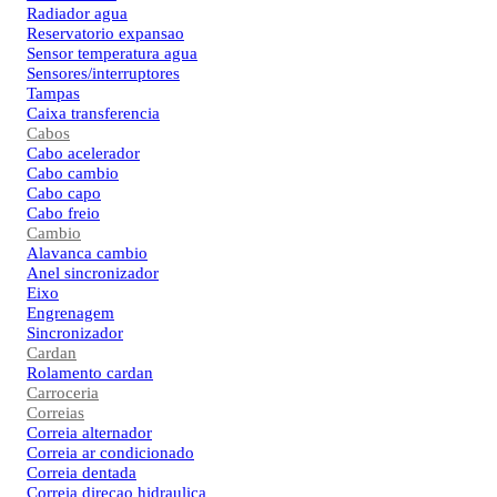
Radiador agua
Reservatorio expansao
Sensor temperatura agua
Sensores/interruptores
Tampas
Caixa transferencia
Cabos
Cabo acelerador
Cabo cambio
Cabo capo
Cabo freio
Cambio
Alavanca cambio
Anel sincronizador
Eixo
Engrenagem
Sincronizador
Cardan
Rolamento cardan
Carroceria
Correias
Correia alternador
Correia ar condicionado
Correia dentada
Correia direcao hidraulica