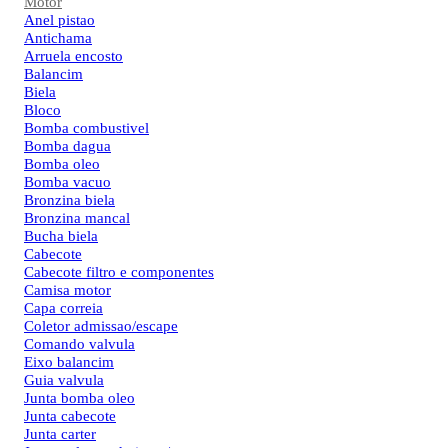
Motor
Anel pistao
Antichama
Arruela encosto
Balancim
Biela
Bloco
Bomba combustivel
Bomba dagua
Bomba oleo
Bomba vacuo
Bronzina biela
Bronzina mancal
Bucha biela
Cabecote
Cabecote filtro e componentes
Camisa motor
Capa correia
Coletor admissao/escape
Comando valvula
Eixo balancim
Guia valvula
Junta bomba oleo
Junta cabecote
Junta carter