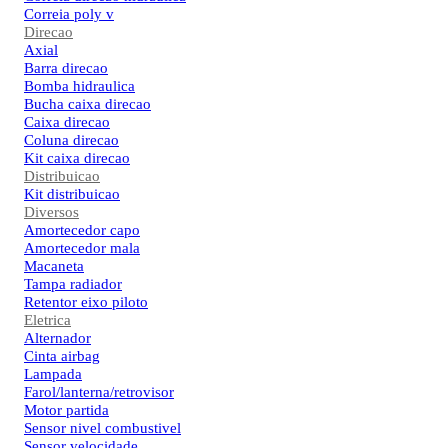
Correia poly v
Direcao
Axial
Barra direcao
Bomba hidraulica
Bucha caixa direcao
Caixa direcao
Coluna direcao
Kit caixa direcao
Distribuicao
Kit distribuicao
Diversos
Amortecedor capo
Amortecedor mala
Macaneta
Tampa radiador
Retentor eixo piloto
Eletrica
Alternador
Cinta airbag
Lampada
Farol/lanterna/retrovisor
Motor partida
Sensor nivel combustivel
Sensor velocidade