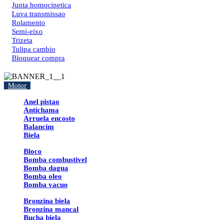
Junta homocinetica
Luva transmissao
Rolamento
Semi-eixo
Trizeta
Tulipa cambio
Bloquear compra
Motor
Anel pistao
Antichama
Arruela encosto
Balancim
Biela
Bloco
Bomba combustivel
Bomba dagua
Bomba oleo
Bomba vacuo
Bronzina biela
Bronzina mancal
Bucha biela