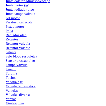
Junta coletor admissao/escape
Junta motor (jg)
Junta radiador oleo
Junta tampa valvula
Kit motor
Parafuso cabecote
Pistao motor
Polia
Radiador oleo
Retentor
Retentor valvula
Retentor volante
Selante
Selo bloco (espoleta)
Sensor pressao oleo
Tampa valvula
Tensor
Turbina
Tuchos
Valvula egr
Valvula termostatica
Valvulas
Valvulas diversas
Varetas
Virabrequim