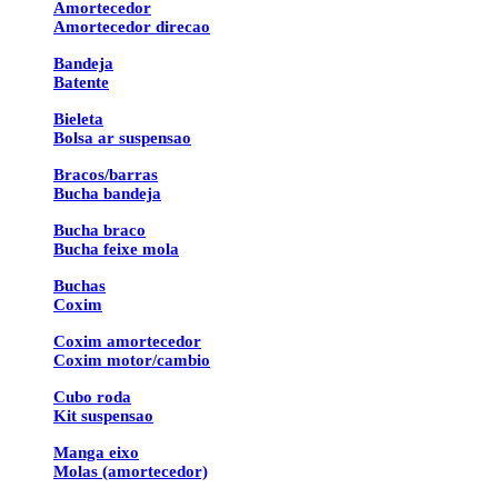
Amortecedor
Amortecedor direcao
Bandeja
Batente
Bieleta
Bolsa ar suspensao
Bracos/barras
Bucha bandeja
Bucha braco
Bucha feixe mola
Buchas
Coxim
Coxim amortecedor
Coxim motor/cambio
Cubo roda
Kit suspensao
Manga eixo
Molas (amortecedor)