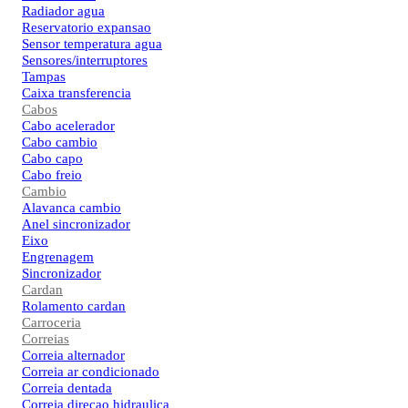
Radiador agua
Reservatorio expansao
Sensor temperatura agua
Sensores/interruptores
Tampas
Caixa transferencia
Cabos
Cabo acelerador
Cabo cambio
Cabo capo
Cabo freio
Cambio
Alavanca cambio
Anel sincronizador
Eixo
Engrenagem
Sincronizador
Cardan
Rolamento cardan
Carroceria
Correias
Correia alternador
Correia ar condicionado
Correia dentada
Correia direcao hidraulica