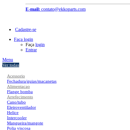
E-mail:
contato@ekkoparts.com
Cadastre-se
Faça login
Faça
login
Entrar
Menu
Ver todas
Acessorio
Fechadura/guias/macanetas
Alimentacao
Flange bomba
Arrefecimento
Cano/tubo
Eletroventilador
Helice
Intercooler
Mangueira/mangote
Polia viscosa