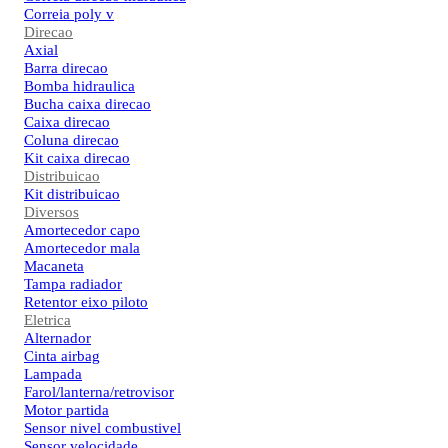
Correia poly v
Direcao
Axial
Barra direcao
Bomba hidraulica
Bucha caixa direcao
Caixa direcao
Coluna direcao
Kit caixa direcao
Distribuicao
Kit distribuicao
Diversos
Amortecedor capo
Amortecedor mala
Macaneta
Tampa radiador
Retentor eixo piloto
Eletrica
Alternador
Cinta airbag
Lampada
Farol/lanterna/retrovisor
Motor partida
Sensor nivel combustivel
Sensor velocidade