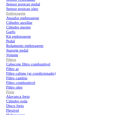
Sensor posicao pedal
Sensor posicao oleo
Embreagem
Atuador embreagem
Cilindro auxiliar
Cilindro mestre
Garfo
Kit embreagem
Pedal
Rolamento embreagem
Suporte pedal
Volante
Filtros
Cabecote filtro combustivel
Filtro ar
Filtro cabine (ar condicionado)
Filtro cambio
Filtro combustivel
Filtro oleo
Freio
Alavanca freio
Cilindro roda
Disco freio
Flexivel