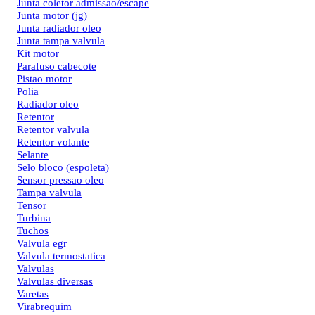
Junta coletor admissao/escape
Junta motor (jg)
Junta radiador oleo
Junta tampa valvula
Kit motor
Parafuso cabecote
Pistao motor
Polia
Radiador oleo
Retentor
Retentor valvula
Retentor volante
Selante
Selo bloco (espoleta)
Sensor pressao oleo
Tampa valvula
Tensor
Turbina
Tuchos
Valvula egr
Valvula termostatica
Valvulas
Valvulas diversas
Varetas
Virabrequim