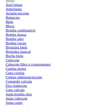
Motor
Anel pistao
Antichama
Arruela encosto
Balancim
Biela
Bloco
Bomba combustivel
Bomba dagua
Bomba oleo
Bomba vacuo
Bronzina biela
Bronzina mancal
Bucha biela
Cabecote
Cabecote filtro e componentes
Camisa motor
Capa correia
Coletor admissao/escape
Comando valvula
Eixo balancim
Guia valvula
Junta bomba oleo
Junta cabecote
Junta carter