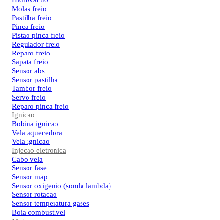
Hidrovacuo
Molas freio
Pastilha freio
Pinca freio
Pistao pinca freio
Regulador freio
Reparo freio
Sapata freio
Sensor abs
Sensor pastilha
Tambor freio
Servo freio
Reparo pinca freio
Ignicao
Bobina ignicao
Vela aquecedora
Vela ignicao
Injecao eletronica
Cabo vela
Sensor fase
Sensor map
Sensor oxigenio (sonda lambda)
Sensor rotacao
Sensor temperatura gases
Boia combustivel