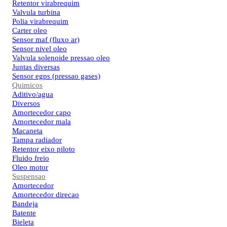
Retentor virabrequim
Valvula turbina
Polia virabrequim
Carter oleo
Sensor maf (fluxo ar)
Sensor nivel oleo
Valvula solenoide pressao oleo
Juntas diversas
Sensor egps (pressao gases)
Quimicos
Aditivo/agua
Diversos
Amortecedor capo
Amortecedor mala
Macaneta
Tampa radiador
Retentor eixo piloto
Fluido freio
Oleo motor
Suspensao
Amortecedor
Amortecedor direcao
Bandeja
Batente
Bieleta