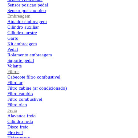
Sensor posicao pedal
Sensor posicao oleo
Embreagem
Atuador embreagem
Cilindro auxiliar
Cilindro mestre
Garfo
Kit embreagem
Pedal
Rolamento embreagem
Suporte pedal
Volante
Filtros
Cabecote filtro combustivel
Filtro ar
Filtro cabine (ar condicionado)
Filtro cambio
Filtro combustivel
Filtro oleo
Freio
Alavanca freio
Cilindro roda
Disco freio
Flexivel