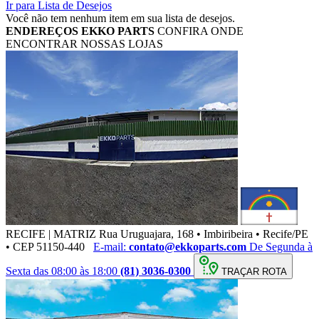
Ir para Lista de Desejos
Você não tem nenhum item em sua lista de desejos.
ENDEREÇOS
EKKO PARTS
CONFIRA ONDE
ENCONTRAR NOSSAS LOJAS
RECIFE | MATRIZ
Rua Uruguajara, 168 • Imbiribeira • Recife/PE
• CEP 51150-440
E-mail:
contato@ekkoparts.com
De Segunda à
Sexta das 08:00 às 18:00
(81) 3036-0300
TRAÇAR ROTA