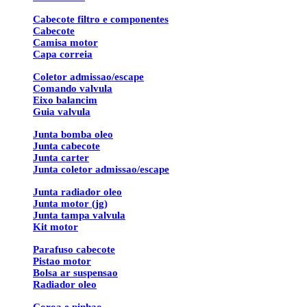
Cabecote filtro e componentes
Cabecote
Camisa motor
Capa correia
Coletor admissao/escape
Comando valvula
Eixo balancim
Guia valvula
Junta bomba oleo
Junta cabecote
Junta carter
Junta coletor admissao/escape
Junta radiador oleo
Junta motor (jg)
Junta tampa valvula
Kit motor
Parafuso cabecote
Pistao motor
Bolsa ar suspensao
Radiador oleo