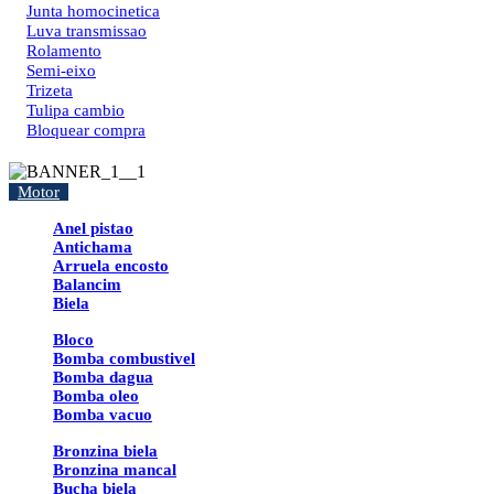
Junta homocinetica
Luva transmissao
Rolamento
Semi-eixo
Trizeta
Tulipa cambio
Bloquear compra
Motor
Anel pistao
Antichama
Arruela encosto
Balancim
Biela
Bloco
Bomba combustivel
Bomba dagua
Bomba oleo
Bomba vacuo
Bronzina biela
Bronzina mancal
Bucha biela