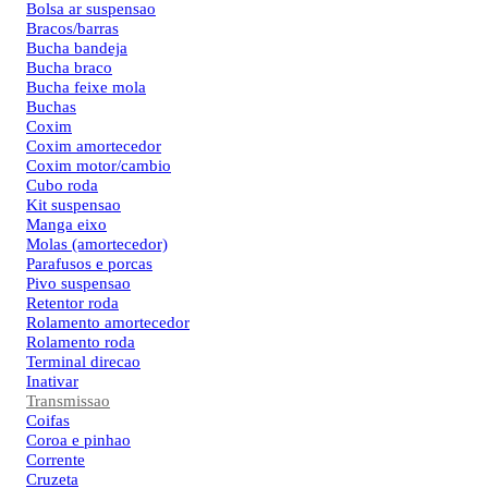
Bolsa ar suspensao
Bracos/barras
Bucha bandeja
Bucha braco
Bucha feixe mola
Buchas
Coxim
Coxim amortecedor
Coxim motor/cambio
Cubo roda
Kit suspensao
Manga eixo
Molas (amortecedor)
Parafusos e porcas
Pivo suspensao
Retentor roda
Rolamento amortecedor
Rolamento roda
Terminal direcao
Inativar
Transmissao
Coifas
Coroa e pinhao
Corrente
Cruzeta