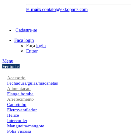
E-mail:
contato@ekkoparts.com
Cadastre-se
Faça login
Faça
login
Entrar
Menu
Ver todas
Acessorio
Fechadura/guias/macanetas
Alimentacao
Flange bomba
Arrefecimento
Cano/tubo
Eletroventilador
Helice
Intercooler
Mangueira/mangote
Polia viscosa