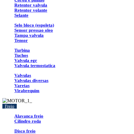
Coroa e pinhao
Retentor valvula
Retentor volante
Selante
Selo bloco (espoleta)
Sensor pressao oleo
Tampa valvula
Tensor
Turbina
Tuchos
Valvula egr
Valvula termostatica
Valvulas
Valvulas diversas
Varetas
Virabrequim
Freio
Alavanca freio
Cilindro roda
Disco freio