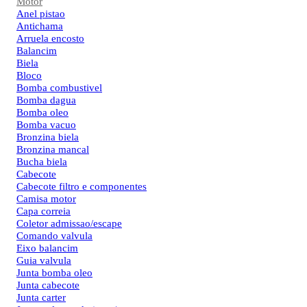
Motor
Anel pistao
Antichama
Arruela encosto
Balancim
Biela
Bloco
Bomba combustivel
Bomba dagua
Bomba oleo
Bomba vacuo
Bronzina biela
Bronzina mancal
Bucha biela
Cabecote
Cabecote filtro e componentes
Camisa motor
Capa correia
Coletor admissao/escape
Comando valvula
Eixo balancim
Guia valvula
Junta bomba oleo
Junta cabecote
Junta carter