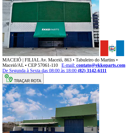
MACEIÓ | FILIAL
Av. Maceió, 863 • Tabuleiro do Martins •
Maceió/AL • CEP 57061-110
E-mail:
contato@ekkoparts.com
De Segunda à Sexta das 08:00 às 18:00
(82) 3142-6111
TRAÇAR ROTA