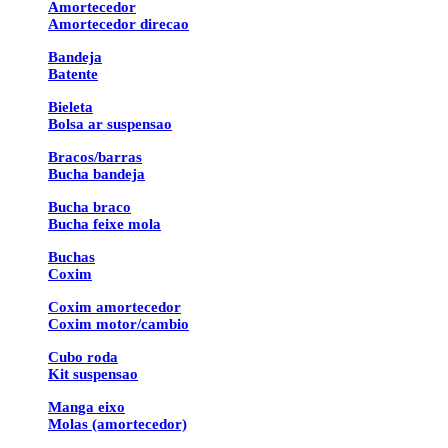
Amortecedor
Amortecedor direcao
Bandeja
Batente
Bieleta
Bolsa ar suspensao
Bracos/barras
Bucha bandeja
Bucha braco
Bucha feixe mola
Buchas
Coxim
Coxim amortecedor
Coxim motor/cambio
Cubo roda
Kit suspensao
Manga eixo
Molas (amortecedor)