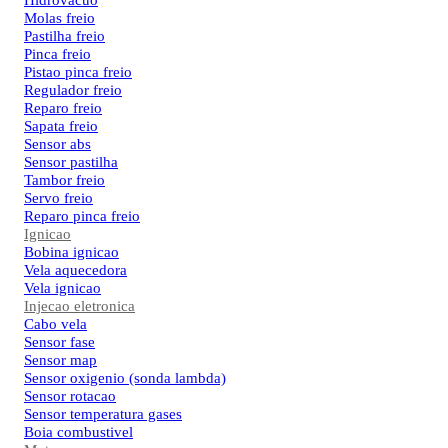
Hidrovacuo
Molas freio
Pastilha freio
Pinca freio
Pistao pinca freio
Regulador freio
Reparo freio
Sapata freio
Sensor abs
Sensor pastilha
Tambor freio
Servo freio
Reparo pinca freio
Ignicao
Bobina ignicao
Vela aquecedora
Vela ignicao
Injecao eletronica
Cabo vela
Sensor fase
Sensor map
Sensor oxigenio (sonda lambda)
Sensor rotacao
Sensor temperatura gases
Boia combustivel