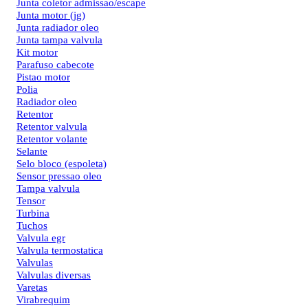
Junta coletor admissao/escape
Junta motor (jg)
Junta radiador oleo
Junta tampa valvula
Kit motor
Parafuso cabecote
Pistao motor
Polia
Radiador oleo
Retentor
Retentor valvula
Retentor volante
Selante
Selo bloco (espoleta)
Sensor pressao oleo
Tampa valvula
Tensor
Turbina
Tuchos
Valvula egr
Valvula termostatica
Valvulas
Valvulas diversas
Varetas
Virabrequim