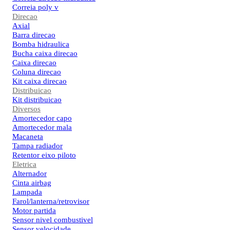
Correia poly v
Direcao
Axial
Barra direcao
Bomba hidraulica
Bucha caixa direcao
Caixa direcao
Coluna direcao
Kit caixa direcao
Distribuicao
Kit distribuicao
Diversos
Amortecedor capo
Amortecedor mala
Macaneta
Tampa radiador
Retentor eixo piloto
Eletrica
Alternador
Cinta airbag
Lampada
Farol/lanterna/retrovisor
Motor partida
Sensor nivel combustivel
Sensor velocidade