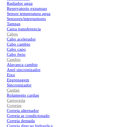
Radiador agua
Reservatorio expansao
Sensor temperatura agua
Sensores/interruptores
Tampas
Caixa transferencia
Cabos
Cabo acelerador
Cabo cambio
Cabo capo
Cabo freio
Cambio
Alavanca cambio
Anel sincronizador
Eixo
Engrenagem
Sincronizador
Cardan
Rolamento cardan
Carroceria
Correias
Correia alternador
Correia ar condicionado
Correia dentada
Correia direcao hidraulica