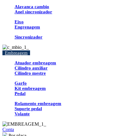
Alavanca cambio
Anel sincronizador
Eixo
Engrenagem
Sincronizador
Embreagem
Atuador embreagem
Cilindro auxiliar
Cilindro mestre
Garfo
Kit embreagem
Pedal
Rolamento embreagem
Suporte pedal
Volante
Conta
Por placa