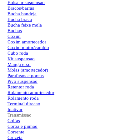
Bolsa ar suspensao
Bracos/barras
Bucha bandeja
Bucha braco
Bucha feixe mola
Buchas
Coxim
Coxim amortecedor
Coxim motor/cambio
Cubo roda
Kit suspensao
Manga eixo
Molas (amortecedor)
Parafusos e porcas
Pivo suspensao
Retentor roda
Rolamento amortecedor
Rolamento roda
Terminal direcao
Inativar
Transmissao
Coifas
Coroa e pinhao
Corrente
Cruzeta