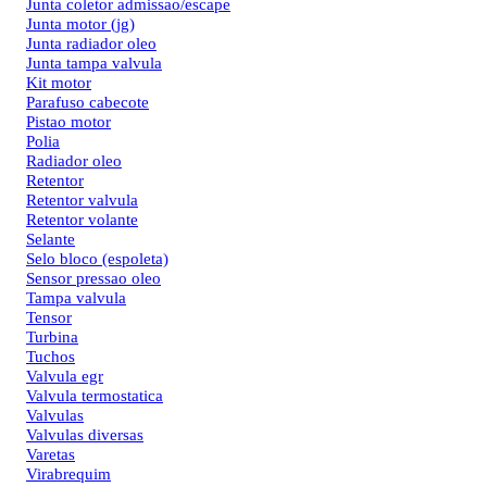
Junta coletor admissao/escape
Junta motor (jg)
Junta radiador oleo
Junta tampa valvula
Kit motor
Parafuso cabecote
Pistao motor
Polia
Radiador oleo
Retentor
Retentor valvula
Retentor volante
Selante
Selo bloco (espoleta)
Sensor pressao oleo
Tampa valvula
Tensor
Turbina
Tuchos
Valvula egr
Valvula termostatica
Valvulas
Valvulas diversas
Varetas
Virabrequim