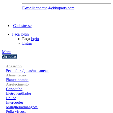
E-mail:
contato@ekkoparts.com
Cadastre-se
Faça login
Faça
login
Entrar
Menu
Ver todas
Acessorio
Fechadura/guias/macanetas
Alimentacao
Flange bomba
Arrefecimento
Cano/tubo
Eletroventilador
Helice
Intercooler
Mangueira/mangote
Polia viscosa