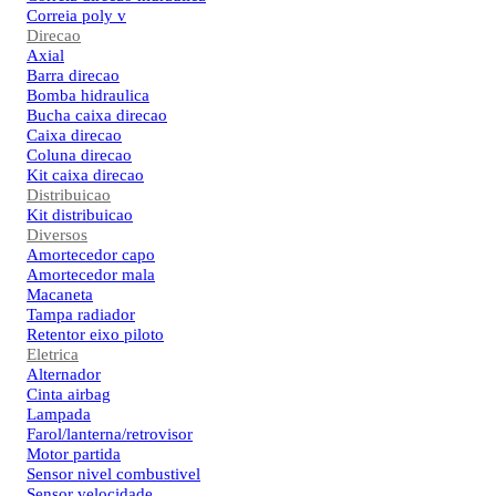
Correia poly v
Direcao
Axial
Barra direcao
Bomba hidraulica
Bucha caixa direcao
Caixa direcao
Coluna direcao
Kit caixa direcao
Distribuicao
Kit distribuicao
Diversos
Amortecedor capo
Amortecedor mala
Macaneta
Tampa radiador
Retentor eixo piloto
Eletrica
Alternador
Cinta airbag
Lampada
Farol/lanterna/retrovisor
Motor partida
Sensor nivel combustivel
Sensor velocidade