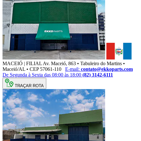
MACEIÓ | FILIAL
Av. Maceió, 863 • Tabuleiro do Martins •
Maceió/AL • CEP 57061-110
E-mail:
contato@ekkoparts.com
De Segunda à Sexta das 08:00 às 18:00
(82) 3142-6111
TRAÇAR ROTA