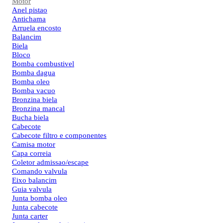
Motor
Anel pistao
Antichama
Arruela encosto
Balancim
Biela
Bloco
Bomba combustivel
Bomba dagua
Bomba oleo
Bomba vacuo
Bronzina biela
Bronzina mancal
Bucha biela
Cabecote
Cabecote filtro e componentes
Camisa motor
Capa correia
Coletor admissao/escape
Comando valvula
Eixo balancim
Guia valvula
Junta bomba oleo
Junta cabecote
Junta carter