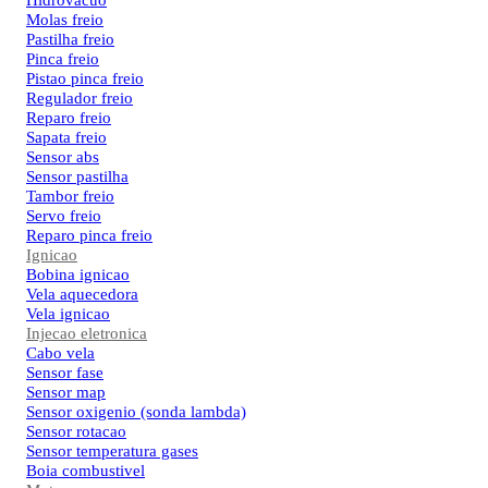
Hidrovacuo
Molas freio
Pastilha freio
Pinca freio
Pistao pinca freio
Regulador freio
Reparo freio
Sapata freio
Sensor abs
Sensor pastilha
Tambor freio
Servo freio
Reparo pinca freio
Ignicao
Bobina ignicao
Vela aquecedora
Vela ignicao
Injecao eletronica
Cabo vela
Sensor fase
Sensor map
Sensor oxigenio (sonda lambda)
Sensor rotacao
Sensor temperatura gases
Boia combustivel