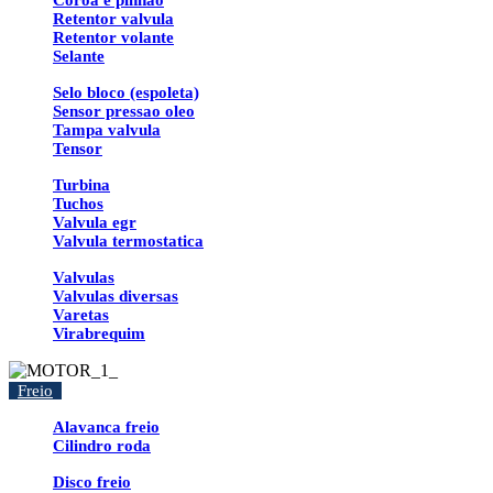
Coroa e pinhao
Retentor valvula
Retentor volante
Selante
Selo bloco (espoleta)
Sensor pressao oleo
Tampa valvula
Tensor
Turbina
Tuchos
Valvula egr
Valvula termostatica
Valvulas
Valvulas diversas
Varetas
Virabrequim
Freio
Alavanca freio
Cilindro roda
Disco freio