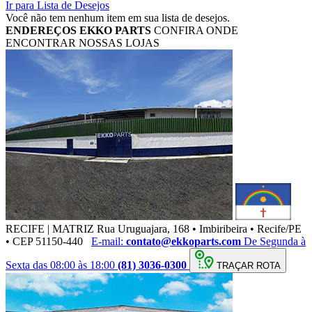
Ir para Lista de Desejos
Você não tem nenhum item em sua lista de desejos.
ENDEREÇOS
EKKO PARTS
CONFIRA ONDE
ENCONTRAR NOSSAS LOJAS
RECIFE | MATRIZ
Rua Uruguajara, 168 • Imbiribeira • Recife/PE
• CEP 51150-440
E-mail:
contato@ekkoparts.com
De Segunda à
Sexta das 08:00 às 18:00
(81) 3036-0300
TRAÇAR ROTA