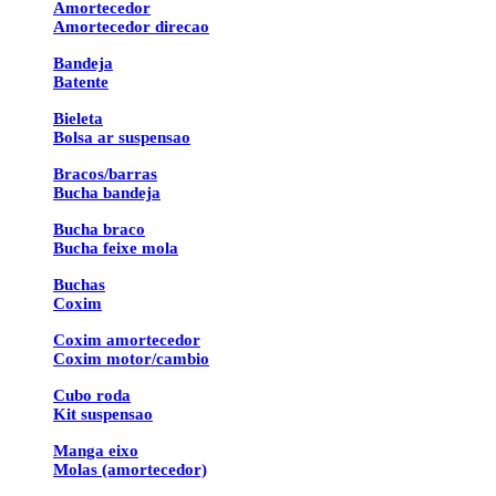
Amortecedor
Amortecedor direcao
Bandeja
Batente
Bieleta
Bolsa ar suspensao
Bracos/barras
Bucha bandeja
Bucha braco
Bucha feixe mola
Buchas
Coxim
Coxim amortecedor
Coxim motor/cambio
Cubo roda
Kit suspensao
Manga eixo
Molas (amortecedor)