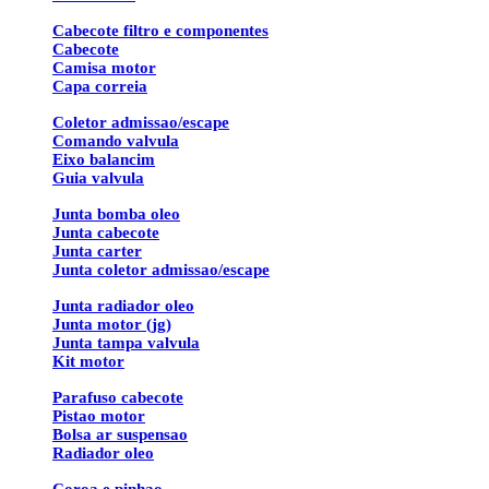
Cabecote filtro e componentes
Cabecote
Camisa motor
Capa correia
Coletor admissao/escape
Comando valvula
Eixo balancim
Guia valvula
Junta bomba oleo
Junta cabecote
Junta carter
Junta coletor admissao/escape
Junta radiador oleo
Junta motor (jg)
Junta tampa valvula
Kit motor
Parafuso cabecote
Pistao motor
Bolsa ar suspensao
Radiador oleo