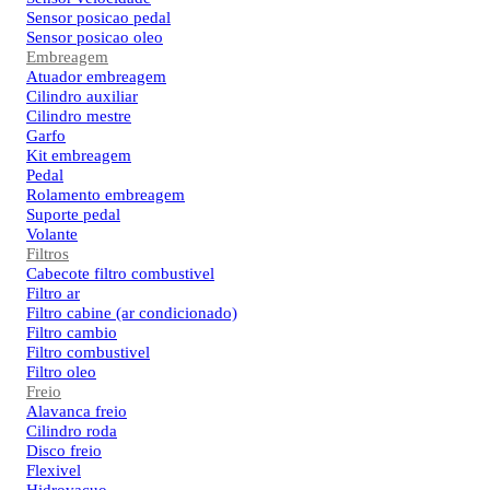
Sensor posicao pedal
Sensor posicao oleo
Embreagem
Atuador embreagem
Cilindro auxiliar
Cilindro mestre
Garfo
Kit embreagem
Pedal
Rolamento embreagem
Suporte pedal
Volante
Filtros
Cabecote filtro combustivel
Filtro ar
Filtro cabine (ar condicionado)
Filtro cambio
Filtro combustivel
Filtro oleo
Freio
Alavanca freio
Cilindro roda
Disco freio
Flexivel