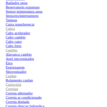
Radiador agua
Reservatorio expansao
Sensor temperatura agua
Sensores/interruptores
Tampas
Caixa transferencia
Cabos
Cabo acelerador
Cabo cambio
Cabo capo
Cabo freio
Cambio
Alavanca cambio
Anel sincronizador
Eixo
Engrenagem
Sincronizador
Cardan
Rolamento cardan
Carroceria
Correias
Correia alternador
Correia ar condicionado
Correia dentada
Correia direcao hidraulica