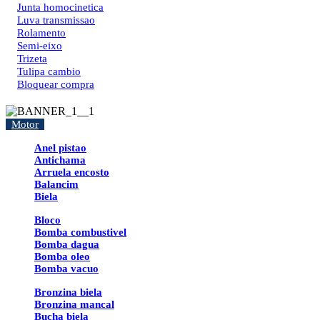
Junta homocinetica
Luva transmissao
Rolamento
Semi-eixo
Trizeta
Tulipa cambio
Bloquear compra
Motor
Anel pistao
Antichama
Arruela encosto
Balancim
Biela
Bloco
Bomba combustivel
Bomba dagua
Bomba oleo
Bomba vacuo
Bronzina biela
Bronzina mancal
Bucha biela