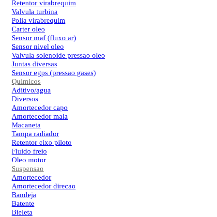
Retentor virabrequim
Valvula turbina
Polia virabrequim
Carter oleo
Sensor maf (fluxo ar)
Sensor nivel oleo
Valvula solenoide pressao oleo
Juntas diversas
Sensor egps (pressao gases)
Quimicos
Aditivo/agua
Diversos
Amortecedor capo
Amortecedor mala
Macaneta
Tampa radiador
Retentor eixo piloto
Fluido freio
Oleo motor
Suspensao
Amortecedor
Amortecedor direcao
Bandeja
Batente
Bieleta