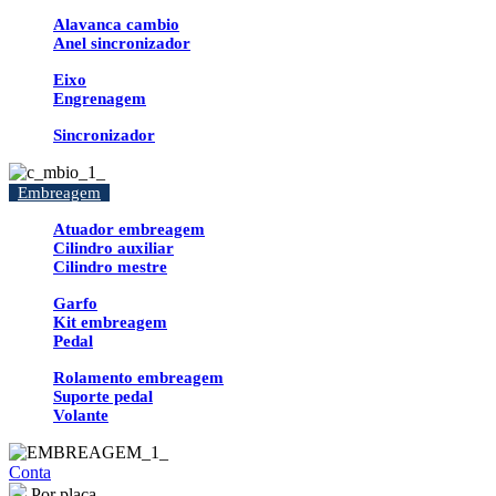
Alavanca cambio
Anel sincronizador
Eixo
Engrenagem
Sincronizador
Embreagem
Atuador embreagem
Cilindro auxiliar
Cilindro mestre
Garfo
Kit embreagem
Pedal
Rolamento embreagem
Suporte pedal
Volante
Conta
Por placa