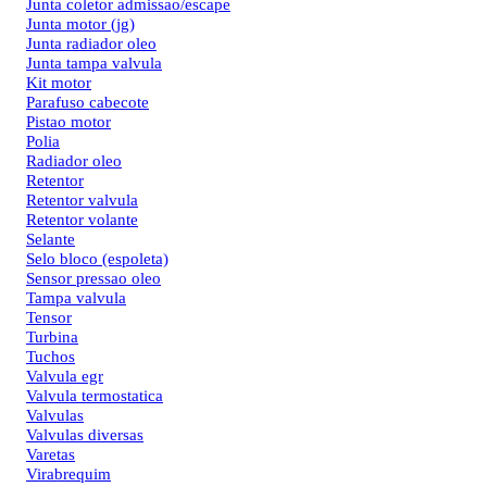
Junta coletor admissao/escape
Junta motor (jg)
Junta radiador oleo
Junta tampa valvula
Kit motor
Parafuso cabecote
Pistao motor
Polia
Radiador oleo
Retentor
Retentor valvula
Retentor volante
Selante
Selo bloco (espoleta)
Sensor pressao oleo
Tampa valvula
Tensor
Turbina
Tuchos
Valvula egr
Valvula termostatica
Valvulas
Valvulas diversas
Varetas
Virabrequim