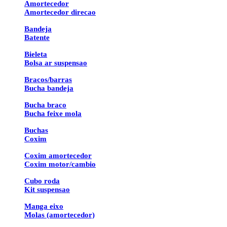
Amortecedor
Amortecedor direcao
Bandeja
Batente
Bieleta
Bolsa ar suspensao
Bracos/barras
Bucha bandeja
Bucha braco
Bucha feixe mola
Buchas
Coxim
Coxim amortecedor
Coxim motor/cambio
Cubo roda
Kit suspensao
Manga eixo
Molas (amortecedor)