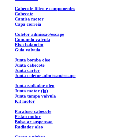
Cabecote filtro e componentes
Cabecote
Camisa motor
Capa correia
Coletor admissao/escape
Comando valvula
Eixo balancim
Guia valvula
Junta bomba oleo
Junta cabecote
Junta carter
Junta coletor admissao/escape
Junta radiador oleo
Junta motor (jg)
Junta tampa valvula
Kit motor
Parafuso cabecote
Pistao motor
Bolsa ar suspensao
Radiador oleo