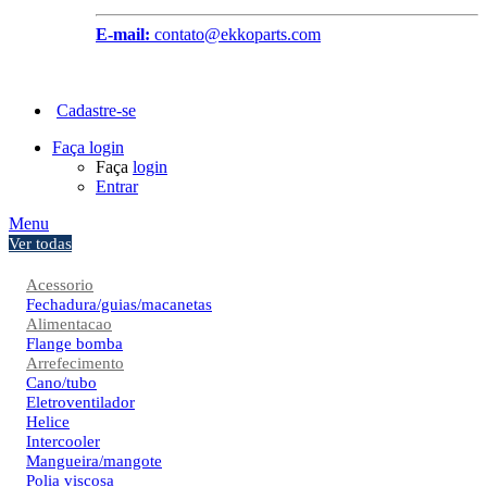
E-mail:
contato@ekkoparts.com
Cadastre-se
Faça login
Faça
login
Entrar
Menu
Ver todas
Acessorio
Fechadura/guias/macanetas
Alimentacao
Flange bomba
Arrefecimento
Cano/tubo
Eletroventilador
Helice
Intercooler
Mangueira/mangote
Polia viscosa