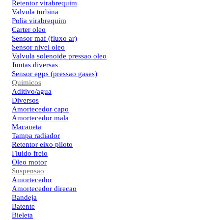
Retentor virabrequim
Valvula turbina
Polia virabrequim
Carter oleo
Sensor maf (fluxo ar)
Sensor nivel oleo
Valvula solenoide pressao oleo
Juntas diversas
Sensor egps (pressao gases)
Quimicos
Aditivo/agua
Diversos
Amortecedor capo
Amortecedor mala
Macaneta
Tampa radiador
Retentor eixo piloto
Fluido freio
Oleo motor
Suspensao
Amortecedor
Amortecedor direcao
Bandeja
Batente
Bieleta