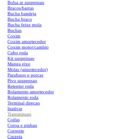
Bolsa ar suspensao
Bracos/barras
Bucha bandeja
Bucha braco
Bucha feixe mola
Buchas
Coxim
Coxim amortecedor
Coxim motor/cambio
Cubo roda
Kit suspensao
Manga eixo
Molas (amortecedor)
Parafusos e porcas
Pivo suspensao
Retentor roda
Rolamento amortecedor
Rolamento roda
Terminal direcao
Inativar
Transmissao
Coifas
Coroa e pinhao
Corrente
Cruzeta