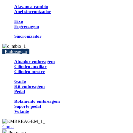
Alavanca cambio
Anel sincronizador
Eixo
Engrenagem
Sincronizador
Embreagem
Atuador embreagem
Cilindro auxiliar
Cilindro mestre
Garfo
Kit embreagem
Pedal
Rolamento embreagem
Suporte pedal
Volante
Conta
Por placa