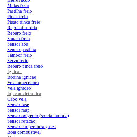
Hidrovacuo
Molas freio
Pastilha freio
Pinca freio
Pistao pinca freio
Regulador freio
Reparo freio
Sapata freio
Sensor abs
Sensor pastilha
Tambor freio
Servo freio
Reparo pinca freio
Ignicao
Bobina ignicao
Vela aquecedora
Vela ignicao
Injecao eletronica
Cabo vela
Sensor fase
Sensor map
Sensor oxigenio (sonda lambda)
Sensor rotacao
Sensor temperatura gases
Boia combustivel