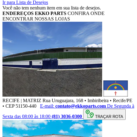
Ir para Lista de Desejos
Você não tem nenhum item em sua lista de desejos.
ENDEREÇOS
EKKO PARTS
CONFIRA ONDE
ENCONTRAR NOSSAS LOJAS
RECIFE | MATRIZ
Rua Uruguajara, 168 • Imbiribeira • Recife/PE
• CEP 51150-440
E-mail:
contato@ekkoparts.com
De Segunda à
Sexta das 08:00 às 18:00
(81) 3036-0300
TRAÇAR ROTA