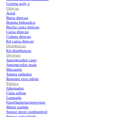
Correia poly v
Direcao
Axial
Barra direcao
Bomba hidraulica
Bucha caixa direcao
Caixa direcao
Coluna direcao
Kit caixa direcao
Distribuicao
Kit distribuicao
Diversos
Amortecedor capo
Amortecedor mala
Macaneta
Tampa radiador
Retentor eixo piloto
Eletrica
Alternador
Cinta airbag
Lampada
Farol/lanterna/retrovisor
Motor partida
Sensor nivel combustivel
Sensor velocidade