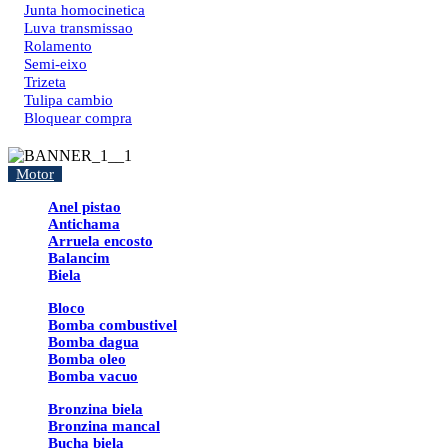
Junta homocinetica
Luva transmissao
Rolamento
Semi-eixo
Trizeta
Tulipa cambio
Bloquear compra
Motor
Anel pistao
Antichama
Arruela encosto
Balancim
Biela
Bloco
Bomba combustivel
Bomba dagua
Bomba oleo
Bomba vacuo
Bronzina biela
Bronzina mancal
Bucha biela