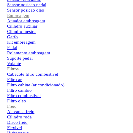
Sensor posicao pedal
Sensor posicao oleo
Embreagem
Atuador embreagem
Cilindro auxiliar
Cilindro mestre
Garfo
Kit embreagem
Pedal
Rolamento embreagem
Suporte pedal
Volante
Filtros
Cabecote filtro combustivel
Filtro ar
Filtro cabine (ar condicionado)
Filtro cambio
Filtro combustivel
Filtro oleo
Freio
Alavanca freio
Cilindro roda
Disco freio
Flexivel