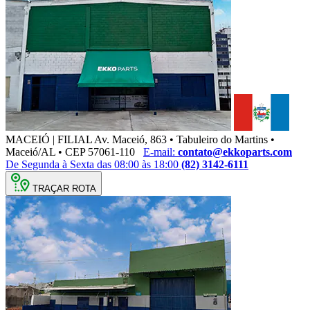
MACEIÓ | FILIAL
Av. Maceió, 863 • Tabuleiro do Martins •
Maceió/AL • CEP 57061-110
E-mail:
contato@ekkoparts.com
De Segunda à Sexta das 08:00 às 18:00
(82) 3142-6111
TRAÇAR ROTA