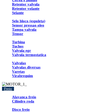
Coroa e pinhao
Retentor valvula
Retentor volante
Selante
Selo bloco (espoleta)
Sensor pressao oleo
Tampa valvula
Tensor
Turbina
Tuchos
Valvula egr
Valvula termostatica
Valvulas
Valvulas diversas
Varetas
Virabrequim
Freio
Alavanca freio
Cilindro roda
Disco freio