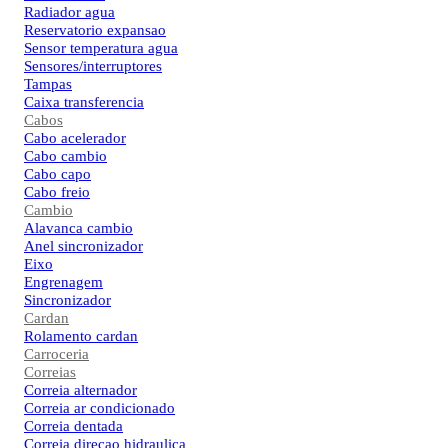
Radiador agua
Reservatorio expansao
Sensor temperatura agua
Sensores/interruptores
Tampas
Caixa transferencia
Cabos
Cabo acelerador
Cabo cambio
Cabo capo
Cabo freio
Cambio
Alavanca cambio
Anel sincronizador
Eixo
Engrenagem
Sincronizador
Cardan
Rolamento cardan
Carroceria
Correias
Correia alternador
Correia ar condicionado
Correia dentada
Correia direcao hidraulica