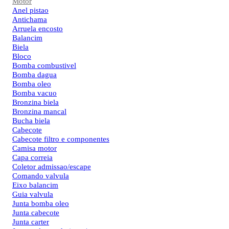
Motor
Anel pistao
Antichama
Arruela encosto
Balancim
Biela
Bloco
Bomba combustivel
Bomba dagua
Bomba oleo
Bomba vacuo
Bronzina biela
Bronzina mancal
Bucha biela
Cabecote
Cabecote filtro e componentes
Camisa motor
Capa correia
Coletor admissao/escape
Comando valvula
Eixo balancim
Guia valvula
Junta bomba oleo
Junta cabecote
Junta carter