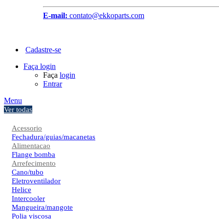
E-mail:
contato@ekkoparts.com
Cadastre-se
Faça login
Faça
login
Entrar
Menu
Ver todas
Acessorio
Fechadura/guias/macanetas
Alimentacao
Flange bomba
Arrefecimento
Cano/tubo
Eletroventilador
Helice
Intercooler
Mangueira/mangote
Polia viscosa