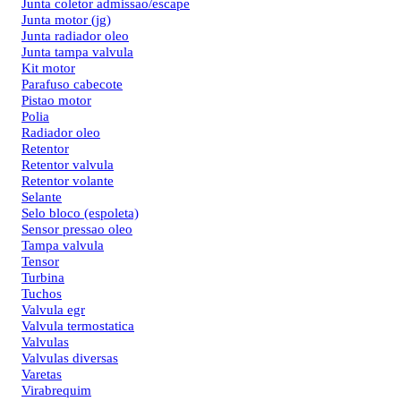
Junta coletor admissao/escape
Junta motor (jg)
Junta radiador oleo
Junta tampa valvula
Kit motor
Parafuso cabecote
Pistao motor
Polia
Radiador oleo
Retentor
Retentor valvula
Retentor volante
Selante
Selo bloco (espoleta)
Sensor pressao oleo
Tampa valvula
Tensor
Turbina
Tuchos
Valvula egr
Valvula termostatica
Valvulas
Valvulas diversas
Varetas
Virabrequim