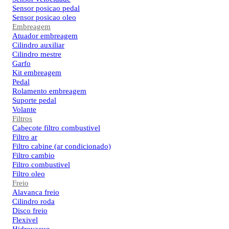
Sensor posicao pedal
Sensor posicao oleo
Embreagem
Atuador embreagem
Cilindro auxiliar
Cilindro mestre
Garfo
Kit embreagem
Pedal
Rolamento embreagem
Suporte pedal
Volante
Filtros
Cabecote filtro combustivel
Filtro ar
Filtro cabine (ar condicionado)
Filtro cambio
Filtro combustivel
Filtro oleo
Freio
Alavanca freio
Cilindro roda
Disco freio
Flexivel