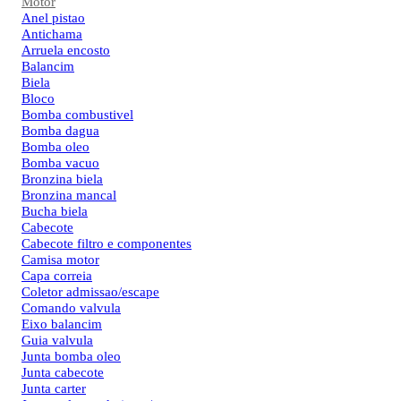
Motor
Anel pistao
Antichama
Arruela encosto
Balancim
Biela
Bloco
Bomba combustivel
Bomba dagua
Bomba oleo
Bomba vacuo
Bronzina biela
Bronzina mancal
Bucha biela
Cabecote
Cabecote filtro e componentes
Camisa motor
Capa correia
Coletor admissao/escape
Comando valvula
Eixo balancim
Guia valvula
Junta bomba oleo
Junta cabecote
Junta carter