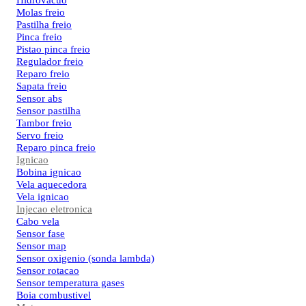
Hidrovacuo
Molas freio
Pastilha freio
Pinca freio
Pistao pinca freio
Regulador freio
Reparo freio
Sapata freio
Sensor abs
Sensor pastilha
Tambor freio
Servo freio
Reparo pinca freio
Ignicao
Bobina ignicao
Vela aquecedora
Vela ignicao
Injecao eletronica
Cabo vela
Sensor fase
Sensor map
Sensor oxigenio (sonda lambda)
Sensor rotacao
Sensor temperatura gases
Boia combustivel