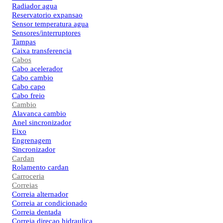
Radiador agua
Reservatorio expansao
Sensor temperatura agua
Sensores/interruptores
Tampas
Caixa transferencia
Cabos
Cabo acelerador
Cabo cambio
Cabo capo
Cabo freio
Cambio
Alavanca cambio
Anel sincronizador
Eixo
Engrenagem
Sincronizador
Cardan
Rolamento cardan
Carroceria
Correias
Correia alternador
Correia ar condicionado
Correia dentada
Correia direcao hidraulica