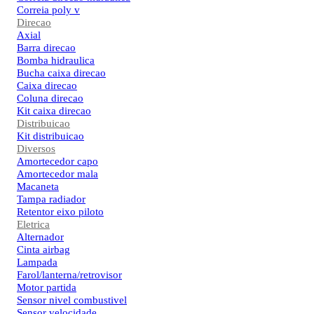
Correia poly v
Direcao
Axial
Barra direcao
Bomba hidraulica
Bucha caixa direcao
Caixa direcao
Coluna direcao
Kit caixa direcao
Distribuicao
Kit distribuicao
Diversos
Amortecedor capo
Amortecedor mala
Macaneta
Tampa radiador
Retentor eixo piloto
Eletrica
Alternador
Cinta airbag
Lampada
Farol/lanterna/retrovisor
Motor partida
Sensor nivel combustivel
Sensor velocidade