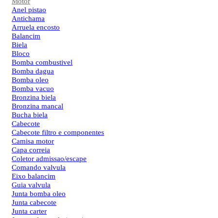
Motor
Anel pistao
Antichama
Arruela encosto
Balancim
Biela
Bloco
Bomba combustivel
Bomba dagua
Bomba oleo
Bomba vacuo
Bronzina biela
Bronzina mancal
Bucha biela
Cabecote
Cabecote filtro e componentes
Camisa motor
Capa correia
Coletor admissao/escape
Comando valvula
Eixo balancim
Guia valvula
Junta bomba oleo
Junta cabecote
Junta carter