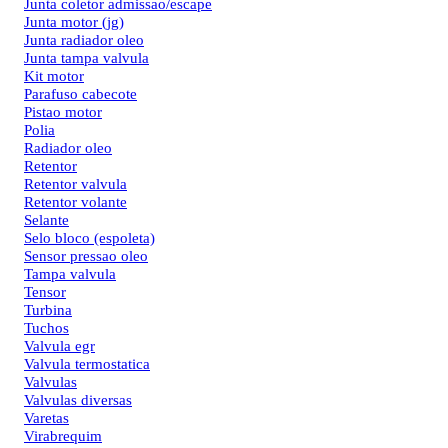
Junta coletor admissao/escape
Junta motor (jg)
Junta radiador oleo
Junta tampa valvula
Kit motor
Parafuso cabecote
Pistao motor
Polia
Radiador oleo
Retentor
Retentor valvula
Retentor volante
Selante
Selo bloco (espoleta)
Sensor pressao oleo
Tampa valvula
Tensor
Turbina
Tuchos
Valvula egr
Valvula termostatica
Valvulas
Valvulas diversas
Varetas
Virabrequim