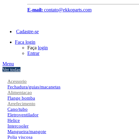
E-mail:
contato@ekkoparts.com
Cadastre-se
Faça login
Faça
login
Entrar
Menu
Ver todas
Acessorio
Fechadura/guias/macanetas
Alimentacao
Flange bomba
Arrefecimento
Cano/tubo
Eletroventilador
Helice
Intercooler
Mangueira/mangote
Polia viscosa