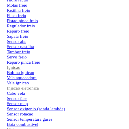
Hidrovacuo
Molas freio
Pastilha freio
Pinca freio
Pistao pinca freio
Regulador freio
Reparo freio
Sapata freio
Sensor abs
Sensor pastilha
Tambor freio
Servo freio
Reparo pinca freio
Ignicao
Bobina ignicao
Vela aquecedora
Vela ignicao
Injecao eletronica
Cabo vela
Sensor fase
Sensor map
Sensor oxigenio (sonda lambda)
Sensor rotacao
Sensor temperatura gases
Boia combustivel