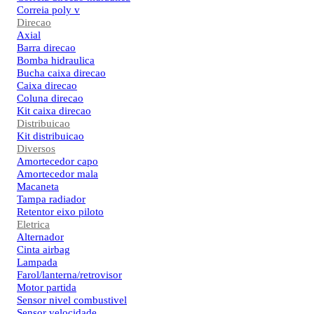
Correia poly v
Direcao
Axial
Barra direcao
Bomba hidraulica
Bucha caixa direcao
Caixa direcao
Coluna direcao
Kit caixa direcao
Distribuicao
Kit distribuicao
Diversos
Amortecedor capo
Amortecedor mala
Macaneta
Tampa radiador
Retentor eixo piloto
Eletrica
Alternador
Cinta airbag
Lampada
Farol/lanterna/retrovisor
Motor partida
Sensor nivel combustivel
Sensor velocidade