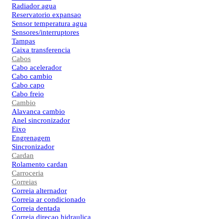
Radiador agua
Reservatorio expansao
Sensor temperatura agua
Sensores/interruptores
Tampas
Caixa transferencia
Cabos
Cabo acelerador
Cabo cambio
Cabo capo
Cabo freio
Cambio
Alavanca cambio
Anel sincronizador
Eixo
Engrenagem
Sincronizador
Cardan
Rolamento cardan
Carroceria
Correias
Correia alternador
Correia ar condicionado
Correia dentada
Correia direcao hidraulica