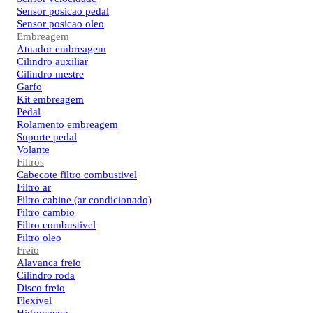
Sensor posicao pedal
Sensor posicao oleo
Embreagem
Atuador embreagem
Cilindro auxiliar
Cilindro mestre
Garfo
Kit embreagem
Pedal
Rolamento embreagem
Suporte pedal
Volante
Filtros
Cabecote filtro combustivel
Filtro ar
Filtro cabine (ar condicionado)
Filtro cambio
Filtro combustivel
Filtro oleo
Freio
Alavanca freio
Cilindro roda
Disco freio
Flexivel