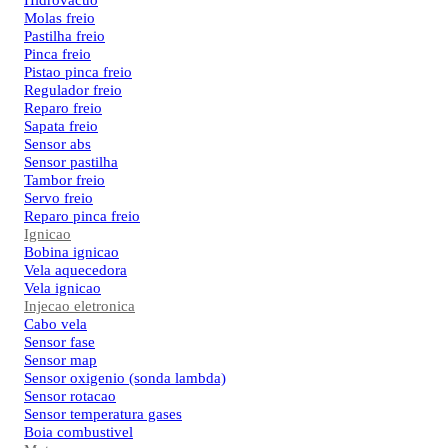
Hidrovacuo
Molas freio
Pastilha freio
Pinca freio
Pistao pinca freio
Regulador freio
Reparo freio
Sapata freio
Sensor abs
Sensor pastilha
Tambor freio
Servo freio
Reparo pinca freio
Ignicao
Bobina ignicao
Vela aquecedora
Vela ignicao
Injecao eletronica
Cabo vela
Sensor fase
Sensor map
Sensor oxigenio (sonda lambda)
Sensor rotacao
Sensor temperatura gases
Boia combustivel