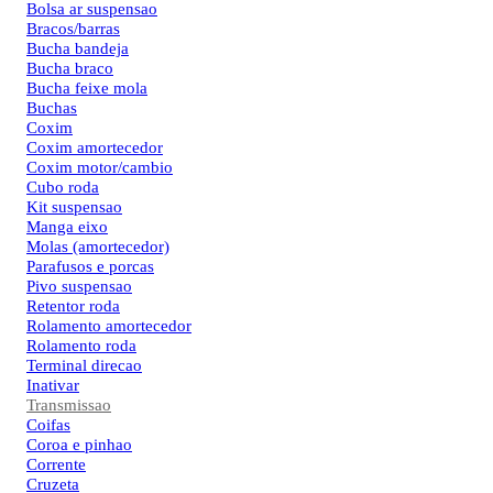
Bolsa ar suspensao
Bracos/barras
Bucha bandeja
Bucha braco
Bucha feixe mola
Buchas
Coxim
Coxim amortecedor
Coxim motor/cambio
Cubo roda
Kit suspensao
Manga eixo
Molas (amortecedor)
Parafusos e porcas
Pivo suspensao
Retentor roda
Rolamento amortecedor
Rolamento roda
Terminal direcao
Inativar
Transmissao
Coifas
Coroa e pinhao
Corrente
Cruzeta