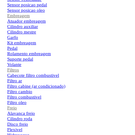
Sensor posicao pedal
Sensor posicao oleo
Embreagem
Atuador embreagem
Cilindro auxiliar
Cilindro mestre
Garfo
Kit embreagem
Pedal
Rolamento embreagem
Suporte pedal
Volante
Filtros
Cabecote filtro combustivel
Filtro ar
Filtro cabine (ar condicionado)
Filtro cambio
Filtro combustivel
Filtro oleo
Freio
Alavanca freio
Cilindro roda
Disco freio
Flexivel