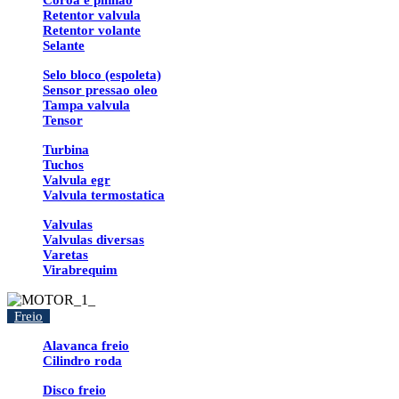
Coroa e pinhao
Retentor valvula
Retentor volante
Selante
Selo bloco (espoleta)
Sensor pressao oleo
Tampa valvula
Tensor
Turbina
Tuchos
Valvula egr
Valvula termostatica
Valvulas
Valvulas diversas
Varetas
Virabrequim
Freio
Alavanca freio
Cilindro roda
Disco freio