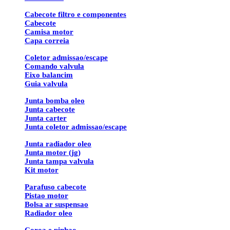
Cabecote filtro e componentes
Cabecote
Camisa motor
Capa correia
Coletor admissao/escape
Comando valvula
Eixo balancim
Guia valvula
Junta bomba oleo
Junta cabecote
Junta carter
Junta coletor admissao/escape
Junta radiador oleo
Junta motor (jg)
Junta tampa valvula
Kit motor
Parafuso cabecote
Pistao motor
Bolsa ar suspensao
Radiador oleo