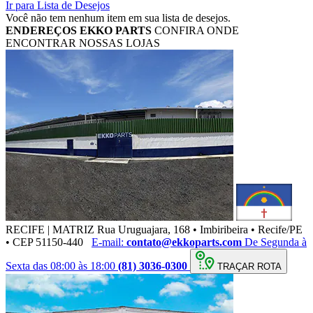
Ir para Lista de Desejos
Você não tem nenhum item em sua lista de desejos.
ENDEREÇOS
EKKO PARTS
CONFIRA ONDE
ENCONTRAR NOSSAS LOJAS
RECIFE | MATRIZ
Rua Uruguajara, 168 • Imbiribeira • Recife/PE
• CEP 51150-440
E-mail:
contato@ekkoparts.com
De Segunda à
Sexta das 08:00 às 18:00
(81) 3036-0300
TRAÇAR ROTA