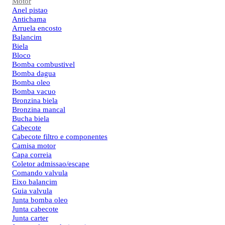
Motor
Anel pistao
Antichama
Arruela encosto
Balancim
Biela
Bloco
Bomba combustivel
Bomba dagua
Bomba oleo
Bomba vacuo
Bronzina biela
Bronzina mancal
Bucha biela
Cabecote
Cabecote filtro e componentes
Camisa motor
Capa correia
Coletor admissao/escape
Comando valvula
Eixo balancim
Guia valvula
Junta bomba oleo
Junta cabecote
Junta carter