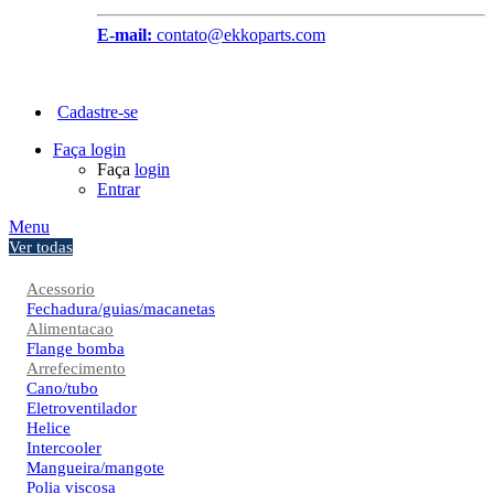
E-mail:
contato@ekkoparts.com
Cadastre-se
Faça login
Faça
login
Entrar
Menu
Ver todas
Acessorio
Fechadura/guias/macanetas
Alimentacao
Flange bomba
Arrefecimento
Cano/tubo
Eletroventilador
Helice
Intercooler
Mangueira/mangote
Polia viscosa