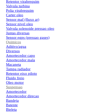
Retentor virabrequim
Valvula turbina
Polia virabrequim
Carter oleo
Sensor maf (fluxo ar)
Sensor nivel oleo
Valvula solenoide pressao oleo
Juntas diversas
Sensor egps (pressao gases)
Quimicos
Aditivo/agua
Diversos
Amortecedor capo
Amortecedor mala
Macaneta
Tampa radiador
Retentor eixo piloto
Fluido freio
Oleo motor
Suspensao
Amortecedor
Amortecedor direcao
Bandeja
Batente
Bieleta