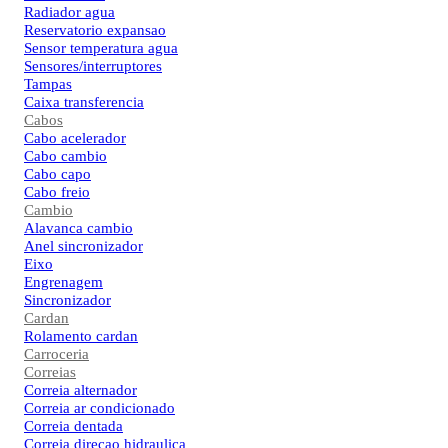
Radiador agua
Reservatorio expansao
Sensor temperatura agua
Sensores/interruptores
Tampas
Caixa transferencia
Cabos
Cabo acelerador
Cabo cambio
Cabo capo
Cabo freio
Cambio
Alavanca cambio
Anel sincronizador
Eixo
Engrenagem
Sincronizador
Cardan
Rolamento cardan
Carroceria
Correias
Correia alternador
Correia ar condicionado
Correia dentada
Correia direcao hidraulica