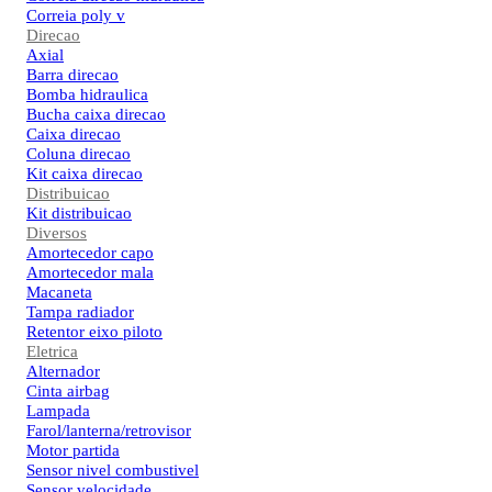
Correia poly v
Direcao
Axial
Barra direcao
Bomba hidraulica
Bucha caixa direcao
Caixa direcao
Coluna direcao
Kit caixa direcao
Distribuicao
Kit distribuicao
Diversos
Amortecedor capo
Amortecedor mala
Macaneta
Tampa radiador
Retentor eixo piloto
Eletrica
Alternador
Cinta airbag
Lampada
Farol/lanterna/retrovisor
Motor partida
Sensor nivel combustivel
Sensor velocidade