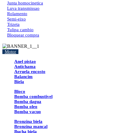
Junta homocinetica
Luva transmissao
Rolamento
Semi-eixo
Trizeta
Tulipa cambio
Bloquear compra
Motor
Anel pistao
Antichama
Arruela encosto
Balancim
Biela
Bloco
Bomba combustivel
Bomba dagua
Bomba oleo
Bomba vacuo
Bronzina biela
Bronzina mancal
Bucha biela