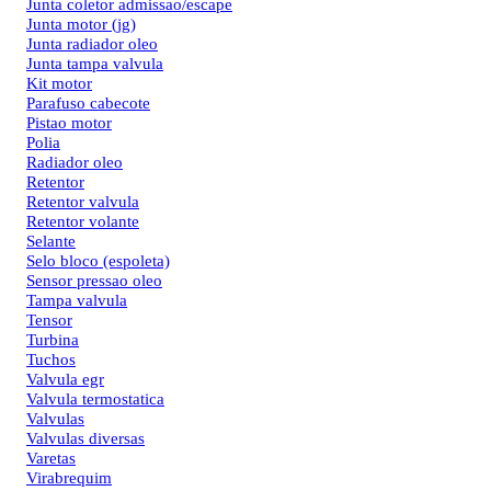
Junta coletor admissao/escape
Junta motor (jg)
Junta radiador oleo
Junta tampa valvula
Kit motor
Parafuso cabecote
Pistao motor
Polia
Radiador oleo
Retentor
Retentor valvula
Retentor volante
Selante
Selo bloco (espoleta)
Sensor pressao oleo
Tampa valvula
Tensor
Turbina
Tuchos
Valvula egr
Valvula termostatica
Valvulas
Valvulas diversas
Varetas
Virabrequim