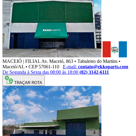
MACEIÓ | FILIAL
Av. Maceió, 863 • Tabuleiro do Martins •
Maceió/AL • CEP 57061-110
E-mail:
contato@ekkoparts.com
De Segunda à Sexta das 08:00 às 18:00
(82) 3142-6111
TRAÇAR ROTA