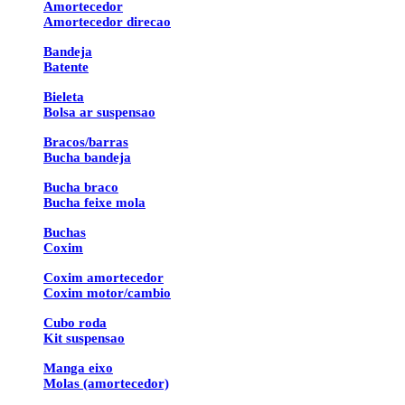
Amortecedor
Amortecedor direcao
Bandeja
Batente
Bieleta
Bolsa ar suspensao
Bracos/barras
Bucha bandeja
Bucha braco
Bucha feixe mola
Buchas
Coxim
Coxim amortecedor
Coxim motor/cambio
Cubo roda
Kit suspensao
Manga eixo
Molas (amortecedor)