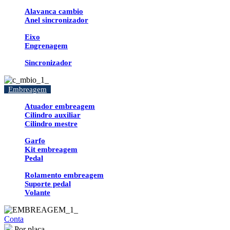
Alavanca cambio
Anel sincronizador
Eixo
Engrenagem
Sincronizador
Embreagem
Atuador embreagem
Cilindro auxiliar
Cilindro mestre
Garfo
Kit embreagem
Pedal
Rolamento embreagem
Suporte pedal
Volante
Conta
Por placa