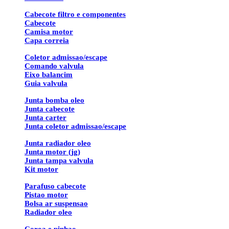
Cabecote filtro e componentes
Cabecote
Camisa motor
Capa correia
Coletor admissao/escape
Comando valvula
Eixo balancim
Guia valvula
Junta bomba oleo
Junta cabecote
Junta carter
Junta coletor admissao/escape
Junta radiador oleo
Junta motor (jg)
Junta tampa valvula
Kit motor
Parafuso cabecote
Pistao motor
Bolsa ar suspensao
Radiador oleo