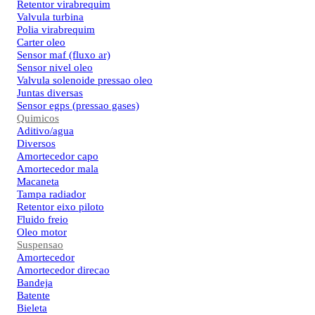
Retentor virabrequim
Valvula turbina
Polia virabrequim
Carter oleo
Sensor maf (fluxo ar)
Sensor nivel oleo
Valvula solenoide pressao oleo
Juntas diversas
Sensor egps (pressao gases)
Quimicos
Aditivo/agua
Diversos
Amortecedor capo
Amortecedor mala
Macaneta
Tampa radiador
Retentor eixo piloto
Fluido freio
Oleo motor
Suspensao
Amortecedor
Amortecedor direcao
Bandeja
Batente
Bieleta