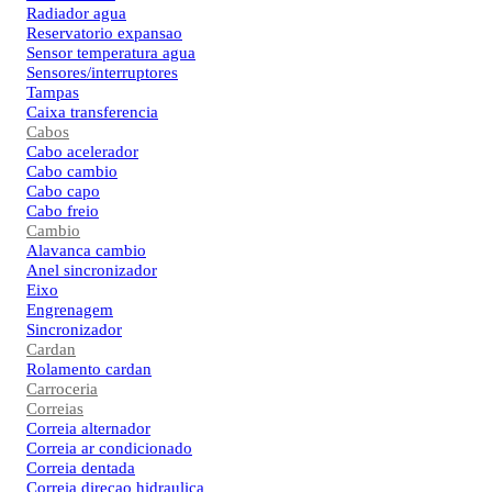
Radiador agua
Reservatorio expansao
Sensor temperatura agua
Sensores/interruptores
Tampas
Caixa transferencia
Cabos
Cabo acelerador
Cabo cambio
Cabo capo
Cabo freio
Cambio
Alavanca cambio
Anel sincronizador
Eixo
Engrenagem
Sincronizador
Cardan
Rolamento cardan
Carroceria
Correias
Correia alternador
Correia ar condicionado
Correia dentada
Correia direcao hidraulica