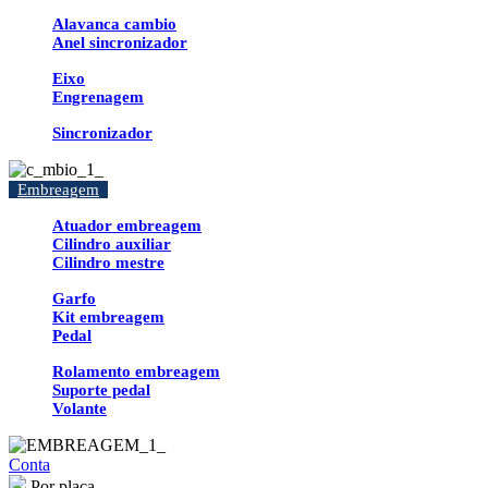
Alavanca cambio
Anel sincronizador
Eixo
Engrenagem
Sincronizador
Embreagem
Atuador embreagem
Cilindro auxiliar
Cilindro mestre
Garfo
Kit embreagem
Pedal
Rolamento embreagem
Suporte pedal
Volante
Conta
Por placa