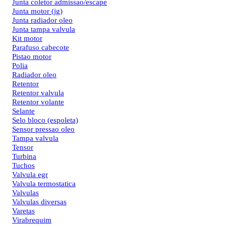
Junta coletor admissao/escape
Junta motor (jg)
Junta radiador oleo
Junta tampa valvula
Kit motor
Parafuso cabecote
Pistao motor
Polia
Radiador oleo
Retentor
Retentor valvula
Retentor volante
Selante
Selo bloco (espoleta)
Sensor pressao oleo
Tampa valvula
Tensor
Turbina
Tuchos
Valvula egr
Valvula termostatica
Valvulas
Valvulas diversas
Varetas
Virabrequim