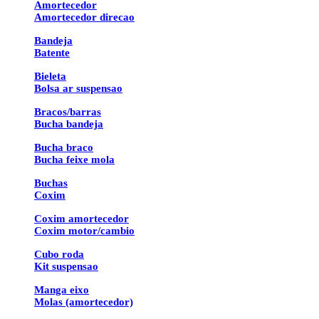
Amortecedor
Amortecedor direcao
Bandeja
Batente
Bieleta
Bolsa ar suspensao
Bracos/barras
Bucha bandeja
Bucha braco
Bucha feixe mola
Buchas
Coxim
Coxim amortecedor
Coxim motor/cambio
Cubo roda
Kit suspensao
Manga eixo
Molas (amortecedor)