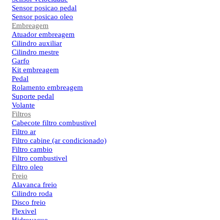
Sensor posicao pedal
Sensor posicao oleo
Embreagem
Atuador embreagem
Cilindro auxiliar
Cilindro mestre
Garfo
Kit embreagem
Pedal
Rolamento embreagem
Suporte pedal
Volante
Filtros
Cabecote filtro combustivel
Filtro ar
Filtro cabine (ar condicionado)
Filtro cambio
Filtro combustivel
Filtro oleo
Freio
Alavanca freio
Cilindro roda
Disco freio
Flexivel