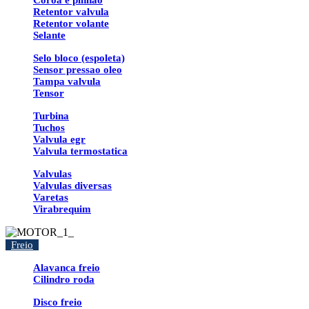
Coroa e pinhao
Retentor valvula
Retentor volante
Selante
Selo bloco (espoleta)
Sensor pressao oleo
Tampa valvula
Tensor
Turbina
Tuchos
Valvula egr
Valvula termostatica
Valvulas
Valvulas diversas
Varetas
Virabrequim
Freio
Alavanca freio
Cilindro roda
Disco freio