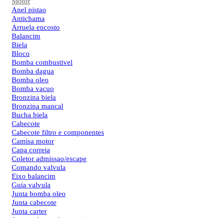
Motor
Anel pistao
Antichama
Arruela encosto
Balancim
Biela
Bloco
Bomba combustivel
Bomba dagua
Bomba oleo
Bomba vacuo
Bronzina biela
Bronzina mancal
Bucha biela
Cabecote
Cabecote filtro e componentes
Camisa motor
Capa correia
Coletor admissao/escape
Comando valvula
Eixo balancim
Guia valvula
Junta bomba oleo
Junta cabecote
Junta carter