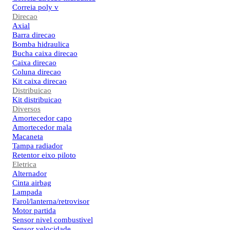
Correia poly v
Direcao
Axial
Barra direcao
Bomba hidraulica
Bucha caixa direcao
Caixa direcao
Coluna direcao
Kit caixa direcao
Distribuicao
Kit distribuicao
Diversos
Amortecedor capo
Amortecedor mala
Macaneta
Tampa radiador
Retentor eixo piloto
Eletrica
Alternador
Cinta airbag
Lampada
Farol/lanterna/retrovisor
Motor partida
Sensor nivel combustivel
Sensor velocidade