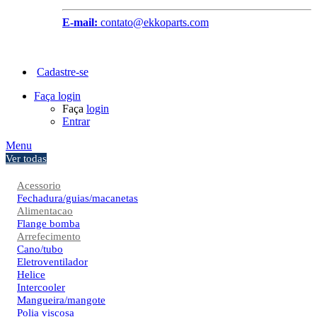
E-mail:
contato@ekkoparts.com
Cadastre-se
Faça login
Faça
login
Entrar
Menu
Ver todas
Acessorio
Fechadura/guias/macanetas
Alimentacao
Flange bomba
Arrefecimento
Cano/tubo
Eletroventilador
Helice
Intercooler
Mangueira/mangote
Polia viscosa