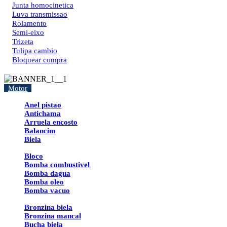
Junta homocinetica
Luva transmissao
Rolamento
Semi-eixo
Trizeta
Tulipa cambio
Bloquear compra
Motor
Anel pistao
Antichama
Arruela encosto
Balancim
Biela
Bloco
Bomba combustivel
Bomba dagua
Bomba oleo
Bomba vacuo
Bronzina biela
Bronzina mancal
Bucha biela