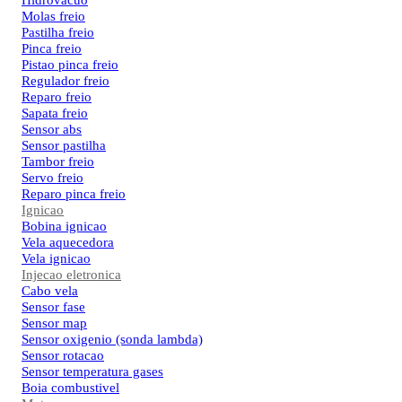
Hidrovacuo
Molas freio
Pastilha freio
Pinca freio
Pistao pinca freio
Regulador freio
Reparo freio
Sapata freio
Sensor abs
Sensor pastilha
Tambor freio
Servo freio
Reparo pinca freio
Ignicao
Bobina ignicao
Vela aquecedora
Vela ignicao
Injecao eletronica
Cabo vela
Sensor fase
Sensor map
Sensor oxigenio (sonda lambda)
Sensor rotacao
Sensor temperatura gases
Boia combustivel