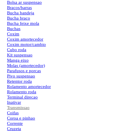
Bolsa ar suspensao
Bracos/barras
Bucha bandeja
Bucha braco
Bucha feixe mola
Buchas
Coxim
Coxim amortecedor
Coxim motor/cambio
Cubo roda
Kit suspensao
Manga eixo
Molas (amortecedor)
Parafusos e porcas
Pivo suspensao
Retentor roda
Rolamento amortecedor
Rolamento roda
Terminal direcao
Inativar
Transmissao
Coifas
Coroa e pinhao
Corrente
Cruzeta