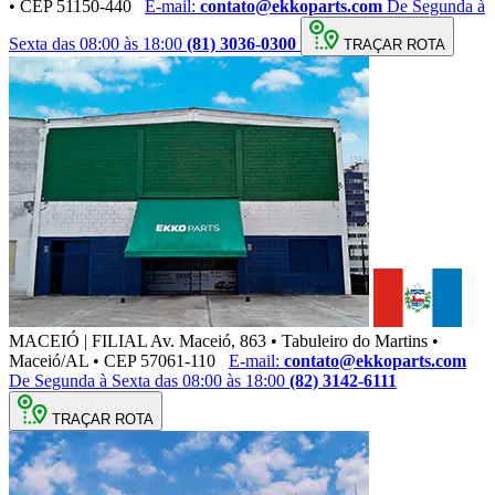
• CEP 51150-440
E-mail:
contato@ekkoparts.com
De Segunda à
Sexta das 08:00 às 18:00
(81) 3036-0300
TRAÇAR ROTA
MACEIÓ | FILIAL
Av. Maceió, 863 • Tabuleiro do Martins •
Maceió/AL • CEP 57061-110
E-mail:
contato@ekkoparts.com
De Segunda à Sexta das 08:00 às 18:00
(82) 3142-6111
TRAÇAR ROTA