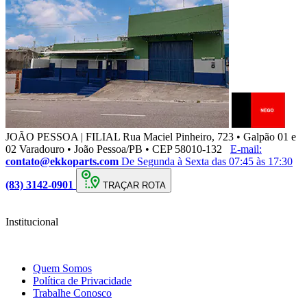
JOÃO PESSOA | FILIAL
Rua Maciel Pinheiro, 723 • Galpão 01 e
02 Varadouro • João Pessoa/PB • CEP 58010-132
E-mail:
contato@ekkoparts.com
De Segunda à Sexta das 07:45 às 17:30
(83) 3142-0901
TRAÇAR ROTA
Institucional
Quem Somos
Política de Privacidade
Trabalhe Conosco