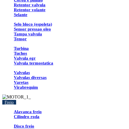
Coroa e pinhao
Retentor valvula
Retentor volante
Selante
Selo bloco (espoleta)
Sensor pressao oleo
Tampa valvula
Tensor
Turbina
Tuchos
Valvula egr
Valvula termostatica
Valvulas
Valvulas diversas
Varetas
Virabrequim
Freio
Alavanca freio
Cilindro roda
Disco freio