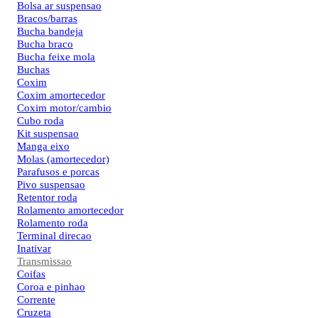
Bolsa ar suspensao
Bracos/barras
Bucha bandeja
Bucha braco
Bucha feixe mola
Buchas
Coxim
Coxim amortecedor
Coxim motor/cambio
Cubo roda
Kit suspensao
Manga eixo
Molas (amortecedor)
Parafusos e porcas
Pivo suspensao
Retentor roda
Rolamento amortecedor
Rolamento roda
Terminal direcao
Inativar
Transmissao
Coifas
Coroa e pinhao
Corrente
Cruzeta