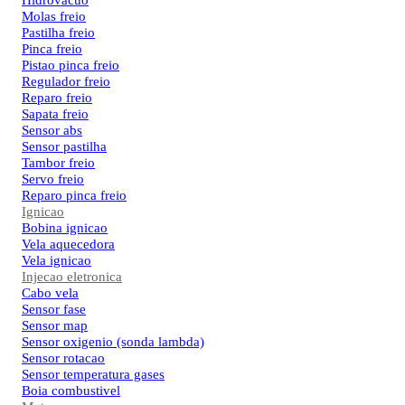
Hidrovacuo
Molas freio
Pastilha freio
Pinca freio
Pistao pinca freio
Regulador freio
Reparo freio
Sapata freio
Sensor abs
Sensor pastilha
Tambor freio
Servo freio
Reparo pinca freio
Ignicao
Bobina ignicao
Vela aquecedora
Vela ignicao
Injecao eletronica
Cabo vela
Sensor fase
Sensor map
Sensor oxigenio (sonda lambda)
Sensor rotacao
Sensor temperatura gases
Boia combustivel