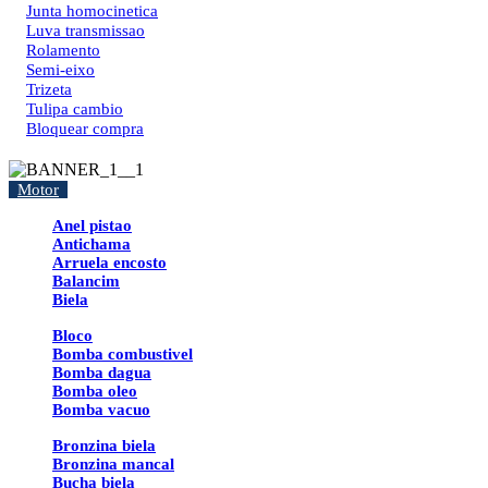
Junta homocinetica
Luva transmissao
Rolamento
Semi-eixo
Trizeta
Tulipa cambio
Bloquear compra
Motor
Anel pistao
Antichama
Arruela encosto
Balancim
Biela
Bloco
Bomba combustivel
Bomba dagua
Bomba oleo
Bomba vacuo
Bronzina biela
Bronzina mancal
Bucha biela