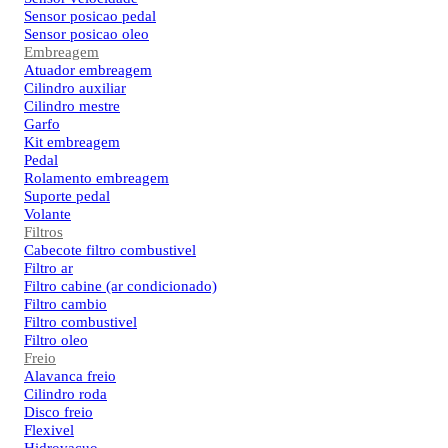
Sensor posicao pedal
Sensor posicao oleo
Embreagem
Atuador embreagem
Cilindro auxiliar
Cilindro mestre
Garfo
Kit embreagem
Pedal
Rolamento embreagem
Suporte pedal
Volante
Filtros
Cabecote filtro combustivel
Filtro ar
Filtro cabine (ar condicionado)
Filtro cambio
Filtro combustivel
Filtro oleo
Freio
Alavanca freio
Cilindro roda
Disco freio
Flexivel