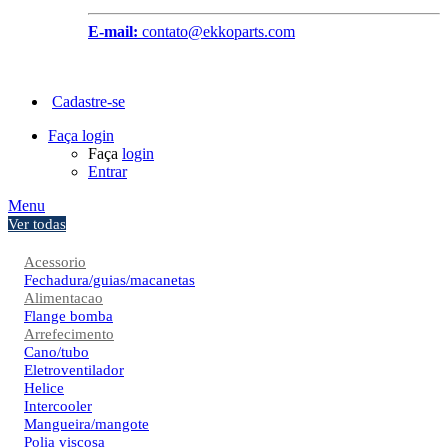
E-mail:
contato@ekkoparts.com
Cadastre-se
Faça login
Faça
login
Entrar
Menu
Ver todas
Acessorio
Fechadura/guias/macanetas
Alimentacao
Flange bomba
Arrefecimento
Cano/tubo
Eletroventilador
Helice
Intercooler
Mangueira/mangote
Polia viscosa