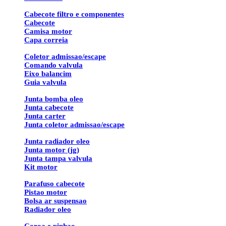
Cabecote filtro e componentes
Cabecote
Camisa motor
Capa correia
Coletor admissao/escape
Comando valvula
Eixo balancim
Guia valvula
Junta bomba oleo
Junta cabecote
Junta carter
Junta coletor admissao/escape
Junta radiador oleo
Junta motor (jg)
Junta tampa valvula
Kit motor
Parafuso cabecote
Pistao motor
Bolsa ar suspensao
Radiador oleo