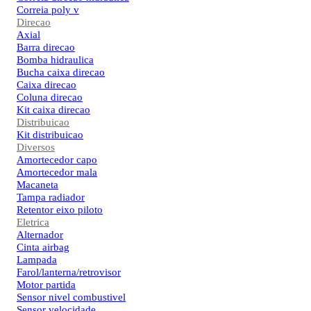
Correia poly v
Direcao
Axial
Barra direcao
Bomba hidraulica
Bucha caixa direcao
Caixa direcao
Coluna direcao
Kit caixa direcao
Distribuicao
Kit distribuicao
Diversos
Amortecedor capo
Amortecedor mala
Macaneta
Tampa radiador
Retentor eixo piloto
Eletrica
Alternador
Cinta airbag
Lampada
Farol/lanterna/retrovisor
Motor partida
Sensor nivel combustivel
Sensor velocidade