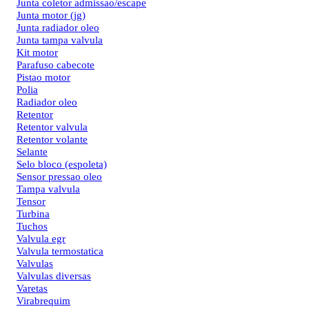
Junta coletor admissao/escape
Junta motor (jg)
Junta radiador oleo
Junta tampa valvula
Kit motor
Parafuso cabecote
Pistao motor
Polia
Radiador oleo
Retentor
Retentor valvula
Retentor volante
Selante
Selo bloco (espoleta)
Sensor pressao oleo
Tampa valvula
Tensor
Turbina
Tuchos
Valvula egr
Valvula termostatica
Valvulas
Valvulas diversas
Varetas
Virabrequim