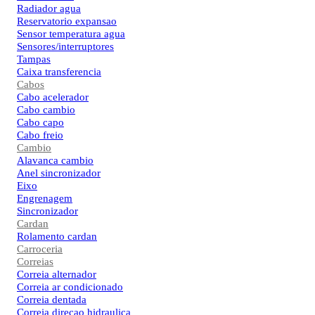
Radiador agua
Reservatorio expansao
Sensor temperatura agua
Sensores/interruptores
Tampas
Caixa transferencia
Cabos
Cabo acelerador
Cabo cambio
Cabo capo
Cabo freio
Cambio
Alavanca cambio
Anel sincronizador
Eixo
Engrenagem
Sincronizador
Cardan
Rolamento cardan
Carroceria
Correias
Correia alternador
Correia ar condicionado
Correia dentada
Correia direcao hidraulica