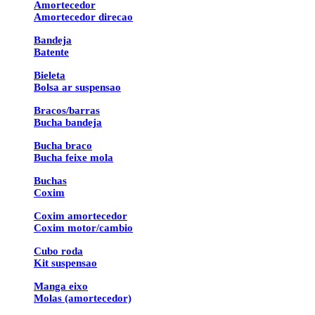
Amortecedor
Amortecedor direcao
Bandeja
Batente
Bieleta
Bolsa ar suspensao
Bracos/barras
Bucha bandeja
Bucha braco
Bucha feixe mola
Buchas
Coxim
Coxim amortecedor
Coxim motor/cambio
Cubo roda
Kit suspensao
Manga eixo
Molas (amortecedor)