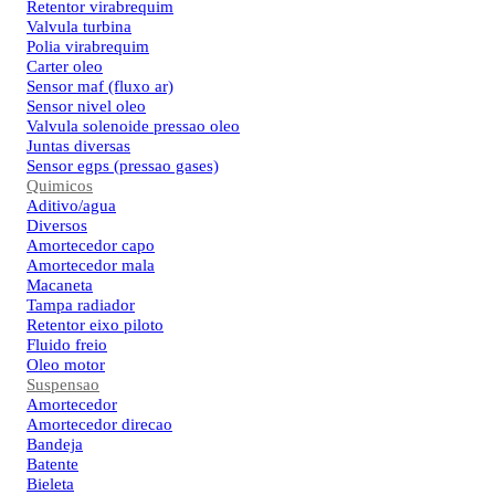
Retentor virabrequim
Valvula turbina
Polia virabrequim
Carter oleo
Sensor maf (fluxo ar)
Sensor nivel oleo
Valvula solenoide pressao oleo
Juntas diversas
Sensor egps (pressao gases)
Quimicos
Aditivo/agua
Diversos
Amortecedor capo
Amortecedor mala
Macaneta
Tampa radiador
Retentor eixo piloto
Fluido freio
Oleo motor
Suspensao
Amortecedor
Amortecedor direcao
Bandeja
Batente
Bieleta