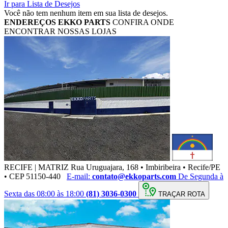
Ir para Lista de Desejos
Você não tem nenhum item em sua lista de desejos.
ENDEREÇOS
EKKO PARTS
CONFIRA ONDE
ENCONTRAR NOSSAS LOJAS
RECIFE | MATRIZ
Rua Uruguajara, 168 • Imbiribeira • Recife/PE
• CEP 51150-440
E-mail:
contato@ekkoparts.com
De Segunda à
Sexta das 08:00 às 18:00
(81) 3036-0300
TRAÇAR ROTA