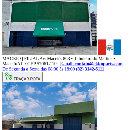
MACEIÓ | FILIAL
Av. Maceió, 863 • Tabuleiro do Martins •
Maceió/AL • CEP 57061-110
E-mail:
contato@ekkoparts.com
De Segunda à Sexta das 08:00 às 18:00
(82) 3142-6111
TRAÇAR ROTA