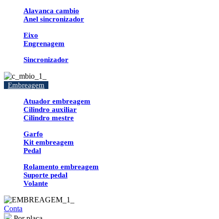
Alavanca cambio
Anel sincronizador
Eixo
Engrenagem
Sincronizador
Embreagem
Atuador embreagem
Cilindro auxiliar
Cilindro mestre
Garfo
Kit embreagem
Pedal
Rolamento embreagem
Suporte pedal
Volante
Conta
Por placa