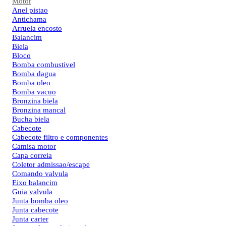
Motor
Anel pistao
Antichama
Arruela encosto
Balancim
Biela
Bloco
Bomba combustivel
Bomba dagua
Bomba oleo
Bomba vacuo
Bronzina biela
Bronzina mancal
Bucha biela
Cabecote
Cabecote filtro e componentes
Camisa motor
Capa correia
Coletor admissao/escape
Comando valvula
Eixo balancim
Guia valvula
Junta bomba oleo
Junta cabecote
Junta carter