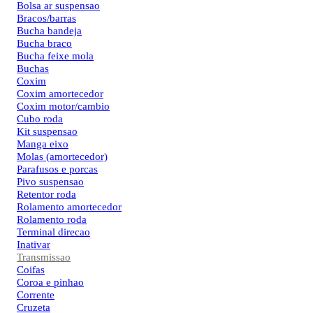
Bolsa ar suspensao
Bracos/barras
Bucha bandeja
Bucha braco
Bucha feixe mola
Buchas
Coxim
Coxim amortecedor
Coxim motor/cambio
Cubo roda
Kit suspensao
Manga eixo
Molas (amortecedor)
Parafusos e porcas
Pivo suspensao
Retentor roda
Rolamento amortecedor
Rolamento roda
Terminal direcao
Inativar
Transmissao
Coifas
Coroa e pinhao
Corrente
Cruzeta