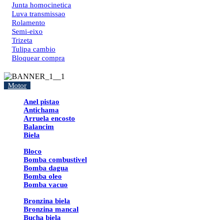
Junta homocinetica
Luva transmissao
Rolamento
Semi-eixo
Trizeta
Tulipa cambio
Bloquear compra
Motor
Anel pistao
Antichama
Arruela encosto
Balancim
Biela
Bloco
Bomba combustivel
Bomba dagua
Bomba oleo
Bomba vacuo
Bronzina biela
Bronzina mancal
Bucha biela