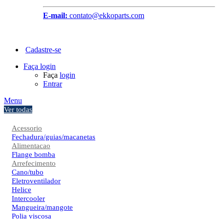
E-mail:
contato@ekkoparts.com
Cadastre-se
Faça login
Faça
login
Entrar
Menu
Ver todas
Acessorio
Fechadura/guias/macanetas
Alimentacao
Flange bomba
Arrefecimento
Cano/tubo
Eletroventilador
Helice
Intercooler
Mangueira/mangote
Polia viscosa