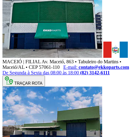
MACEIÓ | FILIAL
Av. Maceió, 863 • Tabuleiro do Martins •
Maceió/AL • CEP 57061-110
E-mail:
contato@ekkoparts.com
De Segunda à Sexta das 08:00 às 18:00
(82) 3142-6111
TRAÇAR ROTA