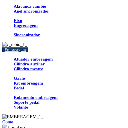
Alavanca cambio
Anel sincronizador
Eixo
Engrenagem
Sincronizador
Embreagem
Atuador embreagem
Cilindro auxiliar
Cilindro mestre
Garfo
Kit embreagem
Pedal
Rolamento embreagem
Suporte pedal
Volante
Conta
Por placa