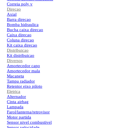
Correia poly v
Direcao
Axial
Barra direcao
Bomba hidraulica
Bucha caixa direcao
Caixa direcao
Coluna direcao
Kit caixa direcao
Distribuicao
Kit distribuicao
Diversos
Amortecedor capo
Amortecedor mala
Macaneta
Tampa radiador
Retentor eixo piloto
Eletrica
Alternador
Cinta airbag
Lampada
Farol/lanterna/retrovisor
Motor partida
Sensor nivel combustivel
Sensor velocidade