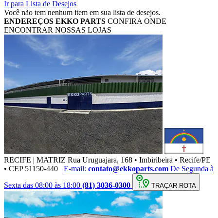
Ir para Lista de Desejos
Você não tem nenhum item em sua lista de desejos.
ENDEREÇOS
EKKO PARTS
CONFIRA ONDE
ENCONTRAR NOSSAS LOJAS
RECIFE | MATRIZ
Rua Uruguajara, 168 • Imbiribeira • Recife/PE
• CEP 51150-440
E-mail:
contato@ekkoparts.com
De Segunda à
Sexta das 08:00 às 18:00
(81) 3036-0300
TRAÇAR ROTA