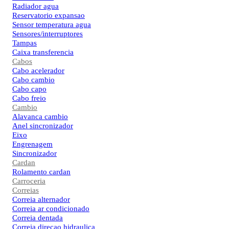
Radiador agua
Reservatorio expansao
Sensor temperatura agua
Sensores/interruptores
Tampas
Caixa transferencia
Cabos
Cabo acelerador
Cabo cambio
Cabo capo
Cabo freio
Cambio
Alavanca cambio
Anel sincronizador
Eixo
Engrenagem
Sincronizador
Cardan
Rolamento cardan
Carroceria
Correias
Correia alternador
Correia ar condicionado
Correia dentada
Correia direcao hidraulica