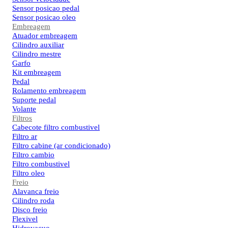
Sensor posicao pedal
Sensor posicao oleo
Embreagem
Atuador embreagem
Cilindro auxiliar
Cilindro mestre
Garfo
Kit embreagem
Pedal
Rolamento embreagem
Suporte pedal
Volante
Filtros
Cabecote filtro combustivel
Filtro ar
Filtro cabine (ar condicionado)
Filtro cambio
Filtro combustivel
Filtro oleo
Freio
Alavanca freio
Cilindro roda
Disco freio
Flexivel