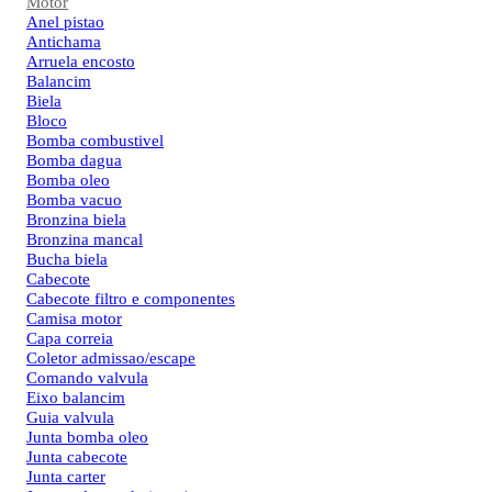
Motor
Anel pistao
Antichama
Arruela encosto
Balancim
Biela
Bloco
Bomba combustivel
Bomba dagua
Bomba oleo
Bomba vacuo
Bronzina biela
Bronzina mancal
Bucha biela
Cabecote
Cabecote filtro e componentes
Camisa motor
Capa correia
Coletor admissao/escape
Comando valvula
Eixo balancim
Guia valvula
Junta bomba oleo
Junta cabecote
Junta carter