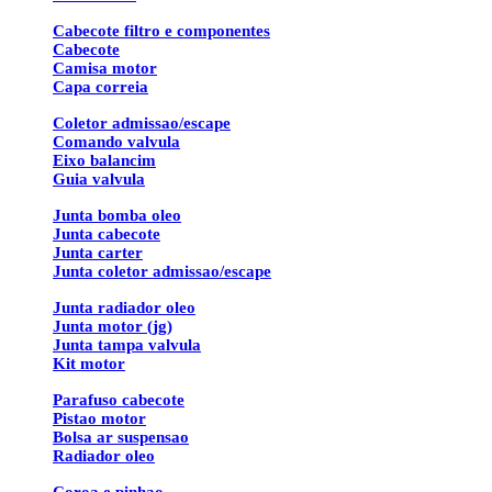
Cabecote filtro e componentes
Cabecote
Camisa motor
Capa correia
Coletor admissao/escape
Comando valvula
Eixo balancim
Guia valvula
Junta bomba oleo
Junta cabecote
Junta carter
Junta coletor admissao/escape
Junta radiador oleo
Junta motor (jg)
Junta tampa valvula
Kit motor
Parafuso cabecote
Pistao motor
Bolsa ar suspensao
Radiador oleo