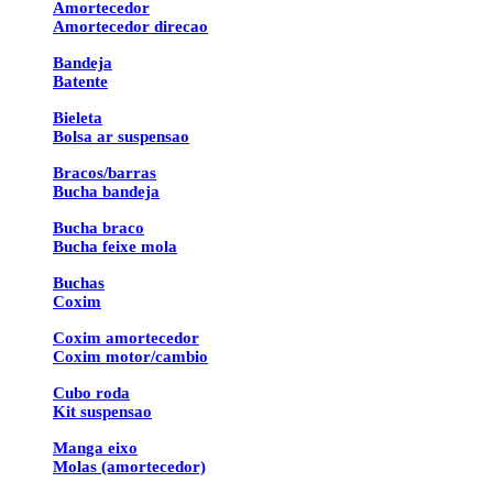
Amortecedor
Amortecedor direcao
Bandeja
Batente
Bieleta
Bolsa ar suspensao
Bracos/barras
Bucha bandeja
Bucha braco
Bucha feixe mola
Buchas
Coxim
Coxim amortecedor
Coxim motor/cambio
Cubo roda
Kit suspensao
Manga eixo
Molas (amortecedor)