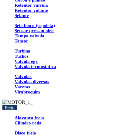
Coroa e pinhao
Retentor valvula
Retentor volante
Selante
Selo bloco (espoleta)
Sensor pressao oleo
Tampa valvula
Tensor
Turbina
Tuchos
Valvula egr
Valvula termostatica
Valvulas
Valvulas diversas
Varetas
Virabrequim
Freio
Alavanca freio
Cilindro roda
Disco freio