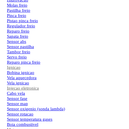
Hidrovacuo
Molas freio
Pastilha freio
Pinca freio
Pistao pinca freio
Regulador freio
Reparo freio
Sapata freio
Sensor abs
Sensor pastilha
Tambor freio
Servo freio
Reparo pinca freio
Ignicao
Bobina ignicao
Vela aquecedora
Vela ignicao
Injecao eletronica
Cabo vela
Sensor fase
Sensor map
Sensor oxigenio (sonda lambda)
Sensor rotacao
Sensor temperatura gases
Boia combustivel