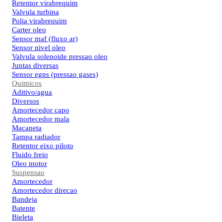
Retentor virabrequim
Valvula turbina
Polia virabrequim
Carter oleo
Sensor maf (fluxo ar)
Sensor nivel oleo
Valvula solenoide pressao oleo
Juntas diversas
Sensor egps (pressao gases)
Quimicos
Aditivo/agua
Diversos
Amortecedor capo
Amortecedor mala
Macaneta
Tampa radiador
Retentor eixo piloto
Fluido freio
Oleo motor
Suspensao
Amortecedor
Amortecedor direcao
Bandeja
Batente
Bieleta