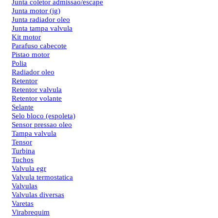
Junta coletor admissao/escape
Junta motor (jg)
Junta radiador oleo
Junta tampa valvula
Kit motor
Parafuso cabecote
Pistao motor
Polia
Radiador oleo
Retentor
Retentor valvula
Retentor volante
Selante
Selo bloco (espoleta)
Sensor pressao oleo
Tampa valvula
Tensor
Turbina
Tuchos
Valvula egr
Valvula termostatica
Valvulas
Valvulas diversas
Varetas
Virabrequim