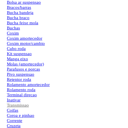
Bolsa ar suspensao
Bracos/barras
Bucha bandeja
Bucha braco
Bucha feixe mola
Buchas
Coxim
Coxim amortecedor
Coxim motor/cambio
Cubo roda
Kit suspensao
Manga eixo
Molas (amortecedor)
Parafusos e porcas
Pivo suspensao
Retentor roda
Rolamento amortecedor
Rolamento roda
Terminal direcao
Inativar
Transmissao
Coifas
Coroa e pinhao
Corrente
Cruzeta