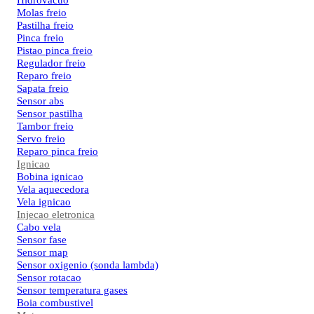
Hidrovacuo
Molas freio
Pastilha freio
Pinca freio
Pistao pinca freio
Regulador freio
Reparo freio
Sapata freio
Sensor abs
Sensor pastilha
Tambor freio
Servo freio
Reparo pinca freio
Ignicao
Bobina ignicao
Vela aquecedora
Vela ignicao
Injecao eletronica
Cabo vela
Sensor fase
Sensor map
Sensor oxigenio (sonda lambda)
Sensor rotacao
Sensor temperatura gases
Boia combustivel