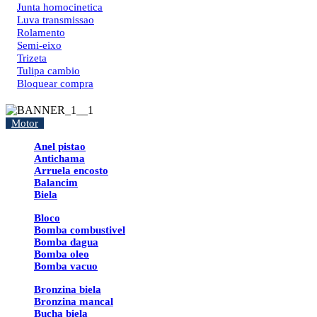
Junta homocinetica
Luva transmissao
Rolamento
Semi-eixo
Trizeta
Tulipa cambio
Bloquear compra
Motor
Anel pistao
Antichama
Arruela encosto
Balancim
Biela
Bloco
Bomba combustivel
Bomba dagua
Bomba oleo
Bomba vacuo
Bronzina biela
Bronzina mancal
Bucha biela