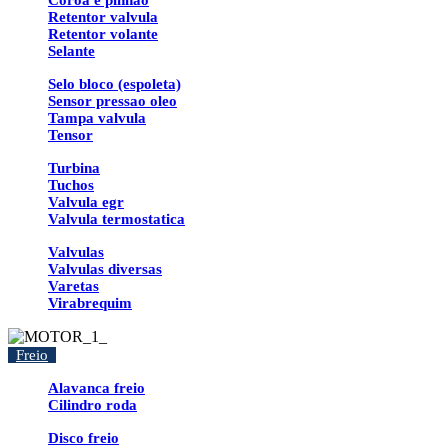
Coroa e pinhao
Retentor valvula
Retentor volante
Selante
Selo bloco (espoleta)
Sensor pressao oleo
Tampa valvula
Tensor
Turbina
Tuchos
Valvula egr
Valvula termostatica
Valvulas
Valvulas diversas
Varetas
Virabrequim
Freio
Alavanca freio
Cilindro roda
Disco freio