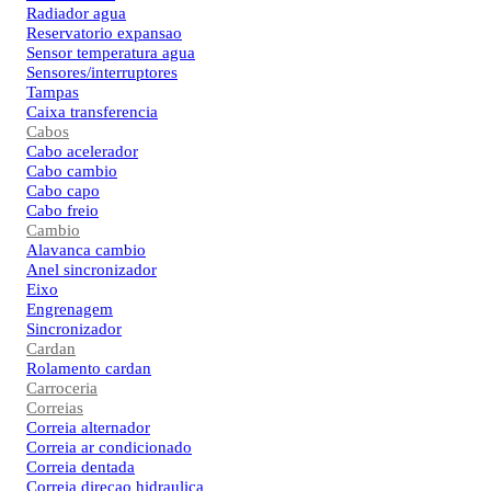
Radiador agua
Reservatorio expansao
Sensor temperatura agua
Sensores/interruptores
Tampas
Caixa transferencia
Cabos
Cabo acelerador
Cabo cambio
Cabo capo
Cabo freio
Cambio
Alavanca cambio
Anel sincronizador
Eixo
Engrenagem
Sincronizador
Cardan
Rolamento cardan
Carroceria
Correias
Correia alternador
Correia ar condicionado
Correia dentada
Correia direcao hidraulica