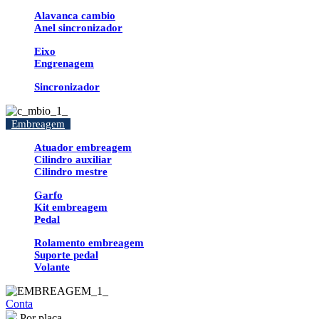
Alavanca cambio
Anel sincronizador
Eixo
Engrenagem
Sincronizador
Embreagem
Atuador embreagem
Cilindro auxiliar
Cilindro mestre
Garfo
Kit embreagem
Pedal
Rolamento embreagem
Suporte pedal
Volante
Conta
Por placa