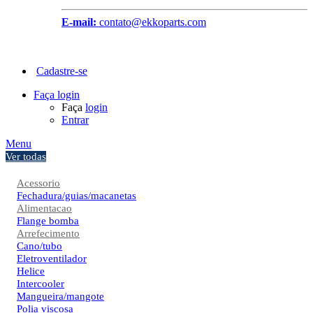
E-mail:
contato@ekkoparts.com
Cadastre-se
Faça login
Faça
login
Entrar
Menu
Ver todas
Acessorio
Fechadura/guias/macanetas
Alimentacao
Flange bomba
Arrefecimento
Cano/tubo
Eletroventilador
Helice
Intercooler
Mangueira/mangote
Polia viscosa