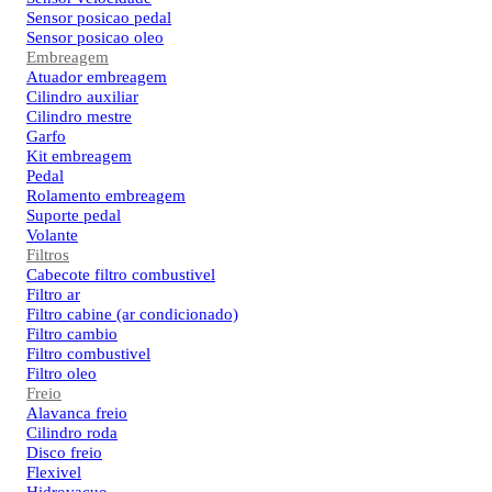
Sensor posicao pedal
Sensor posicao oleo
Embreagem
Atuador embreagem
Cilindro auxiliar
Cilindro mestre
Garfo
Kit embreagem
Pedal
Rolamento embreagem
Suporte pedal
Volante
Filtros
Cabecote filtro combustivel
Filtro ar
Filtro cabine (ar condicionado)
Filtro cambio
Filtro combustivel
Filtro oleo
Freio
Alavanca freio
Cilindro roda
Disco freio
Flexivel