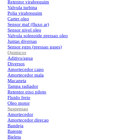
Retentor virabrequim
Valvula turbina
Polia virabrequim
Carter oleo
Sensor maf (fluxo ar)
Sensor nivel oleo
Valvula solenoide pressao oleo
Juntas diversas
Sensor egps (pressao gases)
Quimicos
Aditivo/agua
Diversos
Amortecedor capo
Amortecedor mala
Macaneta
Tampa radiador
Retentor eixo piloto
Fluido freio
Oleo motor
Suspensao
Amortecedor
Amortecedor direcao
Bandeja
Batente
Bieleta