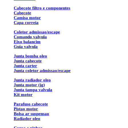
Cabecote filtro e componentes
Cabecote
Camisa motor
Capa correia
Coletor admissao/escape
Comando valvula
Eixo balancim
Guia valvula
Junta bomba oleo
Junta cabecote
Junta carter
Junta coletor admissao/escape
Junta radiador oleo
Junta motor (jg)
Junta tampa valvula
Kit motor
Parafuso cabecote
Pistao motor
Bolsa ar suspensao
Radiador oleo