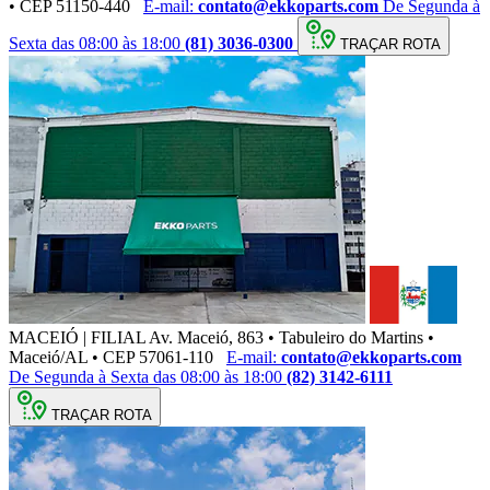
• CEP 51150-440
E-mail:
contato@ekkoparts.com
De Segunda à
Sexta das 08:00 às 18:00
(81) 3036-0300
TRAÇAR ROTA
MACEIÓ | FILIAL
Av. Maceió, 863 • Tabuleiro do Martins •
Maceió/AL • CEP 57061-110
E-mail:
contato@ekkoparts.com
De Segunda à Sexta das 08:00 às 18:00
(82) 3142-6111
TRAÇAR ROTA