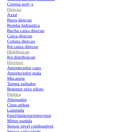
Correia poly v
Direcao
Axial
Barra direcao
Bomba hidraulica
Bucha caixa direcao
Caixa direcao
Coluna direcao
Kit caixa direcao
Distribuicao
Kit distribuicao
Diversos
Amortecedor capo
Amortecedor mala
Macaneta
Tampa radiador
Retentor eixo piloto
Eletrica
Alternador
Cinta airbag
Lampada
Farol/lanterna/retrovisor
Motor partida
Sensor nivel combustivel
Sensor velocidade