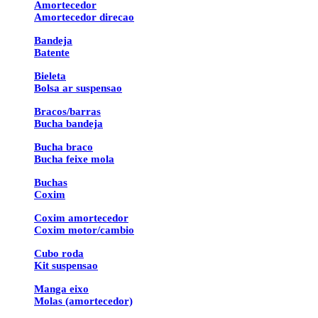
Amortecedor
Amortecedor direcao
Bandeja
Batente
Bieleta
Bolsa ar suspensao
Bracos/barras
Bucha bandeja
Bucha braco
Bucha feixe mola
Buchas
Coxim
Coxim amortecedor
Coxim motor/cambio
Cubo roda
Kit suspensao
Manga eixo
Molas (amortecedor)