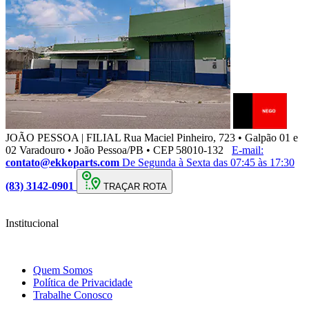
JOÃO PESSOA | FILIAL
Rua Maciel Pinheiro, 723 • Galpão 01 e
02 Varadouro • João Pessoa/PB • CEP 58010-132
E-mail:
contato@ekkoparts.com
De Segunda à Sexta das 07:45 às 17:30
(83) 3142-0901
TRAÇAR ROTA
Institucional
Quem Somos
Política de Privacidade
Trabalhe Conosco