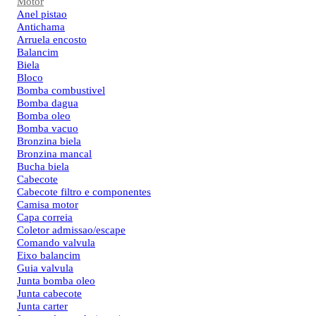
Motor
Anel pistao
Antichama
Arruela encosto
Balancim
Biela
Bloco
Bomba combustivel
Bomba dagua
Bomba oleo
Bomba vacuo
Bronzina biela
Bronzina mancal
Bucha biela
Cabecote
Cabecote filtro e componentes
Camisa motor
Capa correia
Coletor admissao/escape
Comando valvula
Eixo balancim
Guia valvula
Junta bomba oleo
Junta cabecote
Junta carter