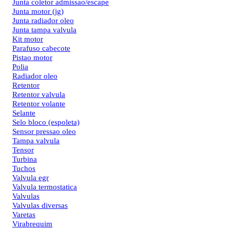
Junta coletor admissao/escape
Junta motor (jg)
Junta radiador oleo
Junta tampa valvula
Kit motor
Parafuso cabecote
Pistao motor
Polia
Radiador oleo
Retentor
Retentor valvula
Retentor volante
Selante
Selo bloco (espoleta)
Sensor pressao oleo
Tampa valvula
Tensor
Turbina
Tuchos
Valvula egr
Valvula termostatica
Valvulas
Valvulas diversas
Varetas
Virabrequim