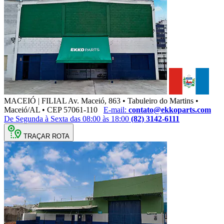
MACEIÓ | FILIAL
Av. Maceió, 863 • Tabuleiro do Martins •
Maceió/AL • CEP 57061-110
E-mail:
contato@ekkoparts.com
De Segunda à Sexta das 08:00 às 18:00
(82) 3142-6111
TRAÇAR ROTA