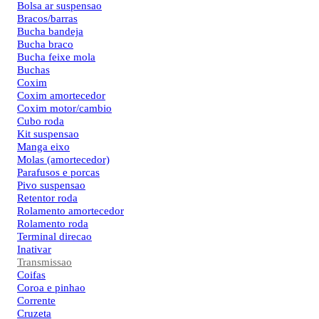
Bolsa ar suspensao
Bracos/barras
Bucha bandeja
Bucha braco
Bucha feixe mola
Buchas
Coxim
Coxim amortecedor
Coxim motor/cambio
Cubo roda
Kit suspensao
Manga eixo
Molas (amortecedor)
Parafusos e porcas
Pivo suspensao
Retentor roda
Rolamento amortecedor
Rolamento roda
Terminal direcao
Inativar
Transmissao
Coifas
Coroa e pinhao
Corrente
Cruzeta