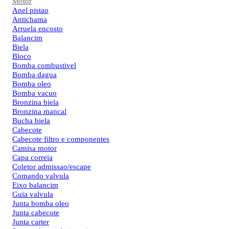
Motor
Anel pistao
Antichama
Arruela encosto
Balancim
Biela
Bloco
Bomba combustivel
Bomba dagua
Bomba oleo
Bomba vacuo
Bronzina biela
Bronzina mancal
Bucha biela
Cabecote
Cabecote filtro e componentes
Camisa motor
Capa correia
Coletor admissao/escape
Comando valvula
Eixo balancim
Guia valvula
Junta bomba oleo
Junta cabecote
Junta carter