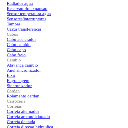
Radiador agua
Reservatorio expansao
Sensor temperatura agua
Sensores/interruptores
Tampas
Caixa transferencia
Cabos
Cabo acelerador
Cabo cambio
Cabo capo
Cabo freio
Cambio
Alavanca cambio
Anel sincronizador
Eixo
Engrenagem
Sincronizador
Cardan
Rolamento cardan
Carroceria
Correias
Correia alternador
Correia ar condicionado
Correia dentada
Correia direcao hidraulica