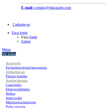
E-mail:
contato@ekkoparts.com
Cadastre-se
Faça login
Faça
login
Entrar
Menu
Ver todas
Acessorio
Fechadura/guias/macanetas
Alimentacao
Flange bomba
Arrefecimento
Cano/tubo
Eletroventilador
Helice
Intercooler
Mangueira/mangote
Polia viscosa