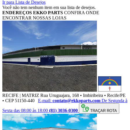
Ir para Lista de Desejos
Você não tem nenhum item em sua lista de desejos.
ENDEREÇOS
EKKO PARTS
CONFIRA ONDE
ENCONTRAR NOSSAS LOJAS
RECIFE | MATRIZ
Rua Uruguajara, 168 • Imbiribeira • Recife/PE
• CEP 51150-440
E-mail:
contato@ekkoparts.com
De Segunda à
Sexta das 08:00 às 18:00
(81) 3036-0300
TRAÇAR ROTA