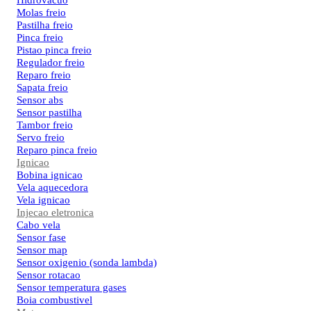
Hidrovacuo
Molas freio
Pastilha freio
Pinca freio
Pistao pinca freio
Regulador freio
Reparo freio
Sapata freio
Sensor abs
Sensor pastilha
Tambor freio
Servo freio
Reparo pinca freio
Ignicao
Bobina ignicao
Vela aquecedora
Vela ignicao
Injecao eletronica
Cabo vela
Sensor fase
Sensor map
Sensor oxigenio (sonda lambda)
Sensor rotacao
Sensor temperatura gases
Boia combustivel