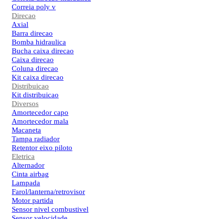
Correia poly v
Direcao
Axial
Barra direcao
Bomba hidraulica
Bucha caixa direcao
Caixa direcao
Coluna direcao
Kit caixa direcao
Distribuicao
Kit distribuicao
Diversos
Amortecedor capo
Amortecedor mala
Macaneta
Tampa radiador
Retentor eixo piloto
Eletrica
Alternador
Cinta airbag
Lampada
Farol/lanterna/retrovisor
Motor partida
Sensor nivel combustivel
Sensor velocidade