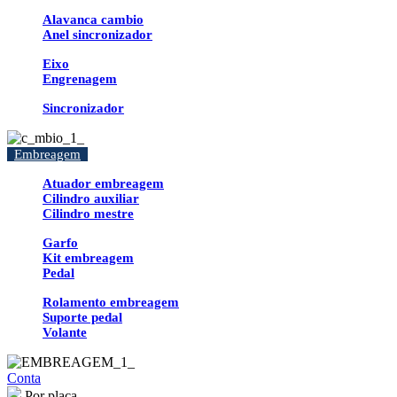
Alavanca cambio
Anel sincronizador
Eixo
Engrenagem
Sincronizador
Embreagem
Atuador embreagem
Cilindro auxiliar
Cilindro mestre
Garfo
Kit embreagem
Pedal
Rolamento embreagem
Suporte pedal
Volante
Conta
Por placa