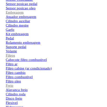
Sensor posicao pedal
Sensor posicao oleo
Embreagem
Atuador embreagem
Cilindro auxiliar
Cilindro mestre
Garfo
Kit embreagem
Pedal
Rolamento embreagem
Suporte pedal
Volante
Filtros
Cabecote filtro combustivel
Filtro ar
Filtro cabine (ar condicionado)
Filtro cambio
Filtro combustivel
Filtro oleo
Freio
Alavanca freio
Cilindro roda
Disco freio
Flexivel