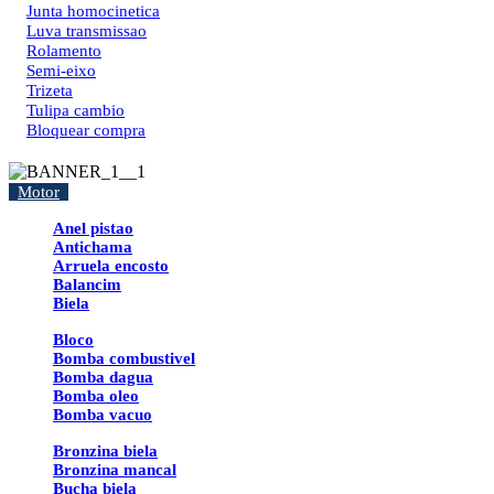
Junta homocinetica
Luva transmissao
Rolamento
Semi-eixo
Trizeta
Tulipa cambio
Bloquear compra
Motor
Anel pistao
Antichama
Arruela encosto
Balancim
Biela
Bloco
Bomba combustivel
Bomba dagua
Bomba oleo
Bomba vacuo
Bronzina biela
Bronzina mancal
Bucha biela