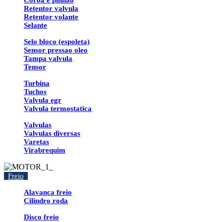
Coroa e pinhao
Retentor valvula
Retentor volante
Selante
Selo bloco (espoleta)
Sensor pressao oleo
Tampa valvula
Tensor
Turbina
Tuchos
Valvula egr
Valvula termostatica
Valvulas
Valvulas diversas
Varetas
Virabrequim
Freio
Alavanca freio
Cilindro roda
Disco freio