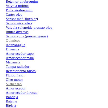
Retentor virabrequim
Valvula turbina
Polia virabrequim
Carter oleo
Sensor maf (fluxo ar)
Sensor nivel oleo
Valvula solenoide pressao oleo
Juntas diversas
Sensor egps (pressao gases)
Quimicos
Aditivo/agua
Diversos
Amortecedor capo
Amortecedor mala
Macaneta
Tampa radiador
Retentor eixo piloto
Fluido freio
Oleo motor
Suspensao
Amortecedor
Amortecedor direcao
Bandeja
Batente
Bieleta