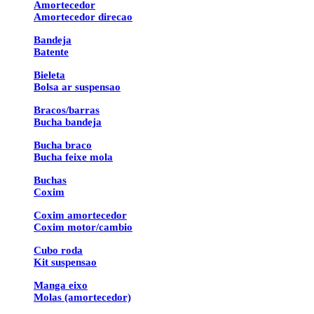
Amortecedor
Amortecedor direcao
Bandeja
Batente
Bieleta
Bolsa ar suspensao
Bracos/barras
Bucha bandeja
Bucha braco
Bucha feixe mola
Buchas
Coxim
Coxim amortecedor
Coxim motor/cambio
Cubo roda
Kit suspensao
Manga eixo
Molas (amortecedor)