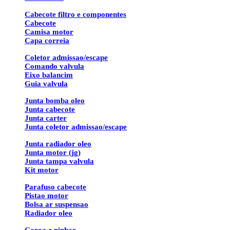
Cabecote filtro e componentes
Cabecote
Camisa motor
Capa correia
Coletor admissao/escape
Comando valvula
Eixo balancim
Guia valvula
Junta bomba oleo
Junta cabecote
Junta carter
Junta coletor admissao/escape
Junta radiador oleo
Junta motor (jg)
Junta tampa valvula
Kit motor
Parafuso cabecote
Pistao motor
Bolsa ar suspensao
Radiador oleo