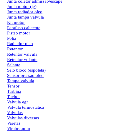
Junta coletor admissao/escape
Junta motor (jg)
Junta radiador oleo
Junta tampa valvula
Kit motor
Parafuso cabecote
Pistao motor
Polia
Radiador oleo
Retentor
Retentor valvula
Retentor volante
Selante
Selo bloco (espoleta)
Sensor pressao oleo
Tampa valvula
Tensor
Turbina
Tuchos
Valvula egr
Valvula termostatica
Valvulas
Valvulas diversas
Varetas
Virabrequim