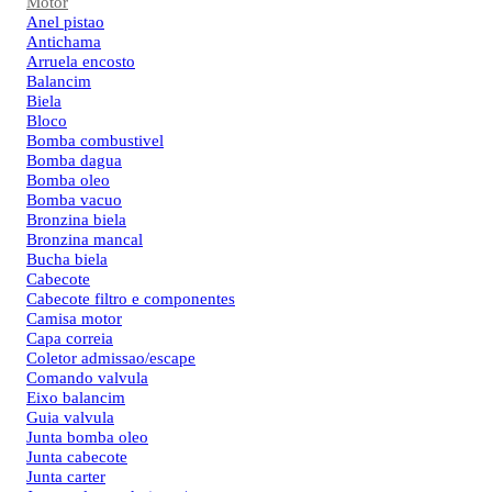
Motor
Anel pistao
Antichama
Arruela encosto
Balancim
Biela
Bloco
Bomba combustivel
Bomba dagua
Bomba oleo
Bomba vacuo
Bronzina biela
Bronzina mancal
Bucha biela
Cabecote
Cabecote filtro e componentes
Camisa motor
Capa correia
Coletor admissao/escape
Comando valvula
Eixo balancim
Guia valvula
Junta bomba oleo
Junta cabecote
Junta carter