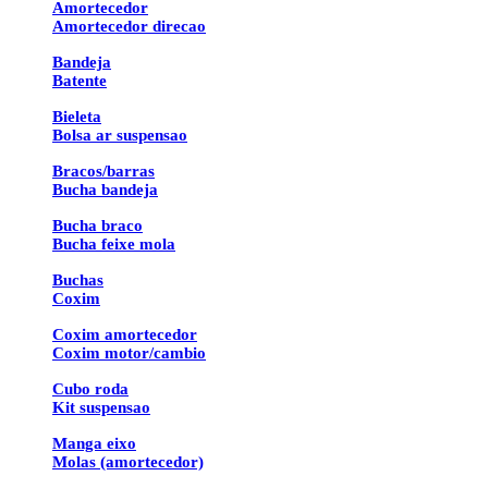
Amortecedor
Amortecedor direcao
Bandeja
Batente
Bieleta
Bolsa ar suspensao
Bracos/barras
Bucha bandeja
Bucha braco
Bucha feixe mola
Buchas
Coxim
Coxim amortecedor
Coxim motor/cambio
Cubo roda
Kit suspensao
Manga eixo
Molas (amortecedor)