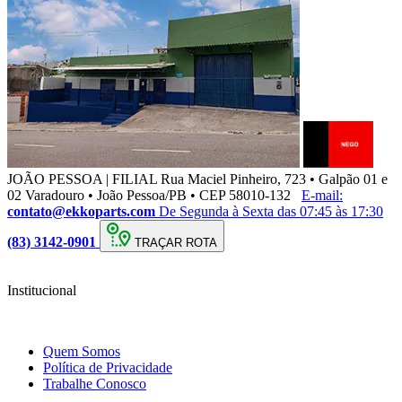
JOÃO PESSOA | FILIAL
Rua Maciel Pinheiro, 723 • Galpão 01 e
02 Varadouro • João Pessoa/PB • CEP 58010-132
E-mail:
contato@ekkoparts.com
De Segunda à Sexta das 07:45 às 17:30
(83) 3142-0901
TRAÇAR ROTA
Institucional
Quem Somos
Política de Privacidade
Trabalhe Conosco