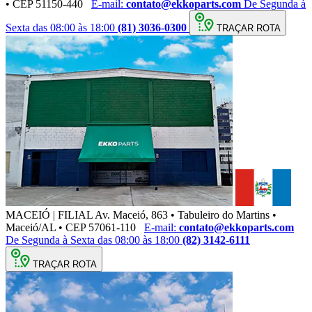
• CEP 51150-440
E-mail:
contato@ekkoparts.com
De Segunda à
Sexta das 08:00 às 18:00
(81) 3036-0300
TRAÇAR ROTA
MACEIÓ | FILIAL
Av. Maceió, 863 • Tabuleiro do Martins •
Maceió/AL • CEP 57061-110
E-mail:
contato@ekkoparts.com
De Segunda à Sexta das 08:00 às 18:00
(82) 3142-6111
TRAÇAR ROTA