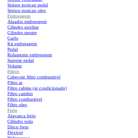
Sensor posicao pedal
Sensor posicao oleo
Embreagem
Atuador embreagem
Cilindro auxiliar
Cilindro mestre
Garfo
Kit embreagem
Pedal
Rolamento embreagem
Suporte pedal
Volante
Filtros
Cabecote filtro combustivel
Filtro ar
Filtro cabine (ar condicionado)
Filtro cambio
Filtro combustivel
Filtro oleo
Freio
Alavanca freio
Cilindro roda
Disco freio
Flexivel