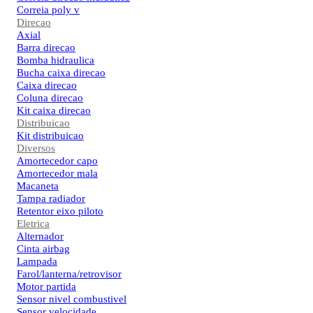
Correia poly v
Direcao
Axial
Barra direcao
Bomba hidraulica
Bucha caixa direcao
Caixa direcao
Coluna direcao
Kit caixa direcao
Distribuicao
Kit distribuicao
Diversos
Amortecedor capo
Amortecedor mala
Macaneta
Tampa radiador
Retentor eixo piloto
Eletrica
Alternador
Cinta airbag
Lampada
Farol/lanterna/retrovisor
Motor partida
Sensor nivel combustivel
Sensor velocidade