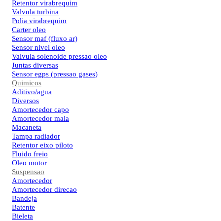
Retentor virabrequim
Valvula turbina
Polia virabrequim
Carter oleo
Sensor maf (fluxo ar)
Sensor nivel oleo
Valvula solenoide pressao oleo
Juntas diversas
Sensor egps (pressao gases)
Quimicos
Aditivo/agua
Diversos
Amortecedor capo
Amortecedor mala
Macaneta
Tampa radiador
Retentor eixo piloto
Fluido freio
Oleo motor
Suspensao
Amortecedor
Amortecedor direcao
Bandeja
Batente
Bieleta