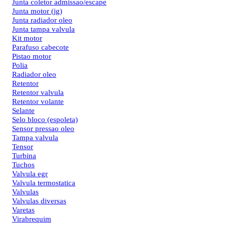
Junta coletor admissao/escape
Junta motor (jg)
Junta radiador oleo
Junta tampa valvula
Kit motor
Parafuso cabecote
Pistao motor
Polia
Radiador oleo
Retentor
Retentor valvula
Retentor volante
Selante
Selo bloco (espoleta)
Sensor pressao oleo
Tampa valvula
Tensor
Turbina
Tuchos
Valvula egr
Valvula termostatica
Valvulas
Valvulas diversas
Varetas
Virabrequim