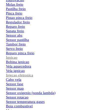
Hidrovacuo
Molas freio
Pastilha freio
Pinca freio
Pistao pinca freio
Regulador freio
Reparo freio
Sapata freio
Sensor abs
Sensor pastilha
Tambor freio
Servo freio
Reparo pinca freio
Ignicao
Bobina ignicao
Vela aquecedora
Vela ignicao
Injecao eletronica
Cabo vela
Sensor fase
Sensor map
Sensor oxigenio (sonda lambda)
Sensor rotacao
Sensor temperatura gases
Boia combustivel