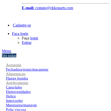
E-mail:
contato@ekkoparts.com
Cadastre-se
Faça login
Faça
login
Entrar
Menu
Ver todas
Acessorio
Fechadura/guias/macanetas
Alimentacao
Flange bomba
Arrefecimento
Cano/tubo
Eletroventilador
Helice
Intercooler
Mangueira/mangote
Polia viscosa