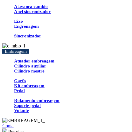
Alavanca cambio
Anel sincronizador
Eixo
Engrenagem
Sincronizador
Embreagem
Atuador embreagem
Cilindro auxiliar
Cilindro mestre
Garfo
Kit embreagem
Pedal
Rolamento embreagem
Suporte pedal
Volante
Conta
Por placa