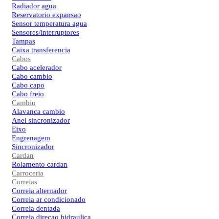
Radiador agua
Reservatorio expansao
Sensor temperatura agua
Sensores/interruptores
Tampas
Caixa transferencia
Cabos
Cabo acelerador
Cabo cambio
Cabo capo
Cabo freio
Cambio
Alavanca cambio
Anel sincronizador
Eixo
Engrenagem
Sincronizador
Cardan
Rolamento cardan
Carroceria
Correias
Correia alternador
Correia ar condicionado
Correia dentada
Correia direcao hidraulica