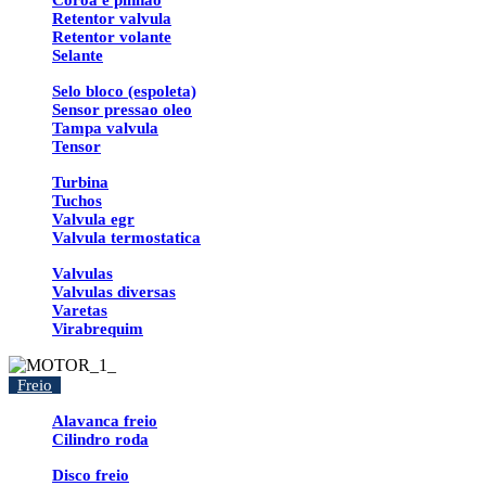
Coroa e pinhao
Retentor valvula
Retentor volante
Selante
Selo bloco (espoleta)
Sensor pressao oleo
Tampa valvula
Tensor
Turbina
Tuchos
Valvula egr
Valvula termostatica
Valvulas
Valvulas diversas
Varetas
Virabrequim
Freio
Alavanca freio
Cilindro roda
Disco freio