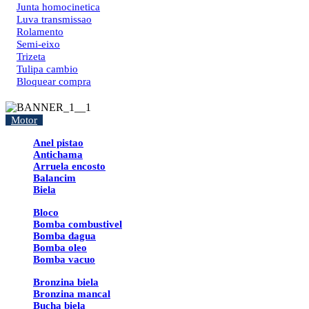
Junta homocinetica
Luva transmissao
Rolamento
Semi-eixo
Trizeta
Tulipa cambio
Bloquear compra
Motor
Anel pistao
Antichama
Arruela encosto
Balancim
Biela
Bloco
Bomba combustivel
Bomba dagua
Bomba oleo
Bomba vacuo
Bronzina biela
Bronzina mancal
Bucha biela