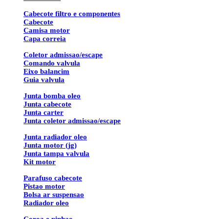
Cabecote filtro e componentes
Cabecote
Camisa motor
Capa correia
Coletor admissao/escape
Comando valvula
Eixo balancim
Guia valvula
Junta bomba oleo
Junta cabecote
Junta carter
Junta coletor admissao/escape
Junta radiador oleo
Junta motor (jg)
Junta tampa valvula
Kit motor
Parafuso cabecote
Pistao motor
Bolsa ar suspensao
Radiador oleo