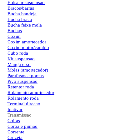
Bolsa ar suspensao
Bracos/barras
Bucha bandeja
Bucha braco
Bucha feixe mola
Buchas
Coxim
Coxim amortecedor
Coxim motor/cambio
Cubo roda
Kit suspensao
Manga eixo
Molas (amortecedor)
Parafusos e porcas
Pivo suspensao
Retentor roda
Rolamento amortecedor
Rolamento roda
Terminal direcao
Inativar
Transmissao
Coifas
Coroa e pinhao
Corrente
Cruzeta