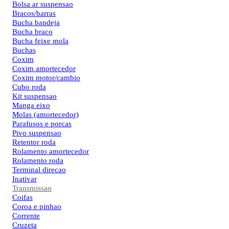
Bolsa ar suspensao
Bracos/barras
Bucha bandeja
Bucha braco
Bucha feixe mola
Buchas
Coxim
Coxim amortecedor
Coxim motor/cambio
Cubo roda
Kit suspensao
Manga eixo
Molas (amortecedor)
Parafusos e porcas
Pivo suspensao
Retentor roda
Rolamento amortecedor
Rolamento roda
Terminal direcao
Inativar
Transmissao
Coifas
Coroa e pinhao
Corrente
Cruzeta