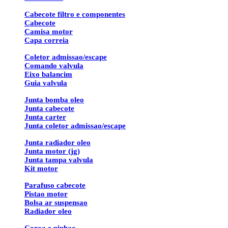
Cabecote filtro e componentes
Cabecote
Camisa motor
Capa correia
Coletor admissao/escape
Comando valvula
Eixo balancim
Guia valvula
Junta bomba oleo
Junta cabecote
Junta carter
Junta coletor admissao/escape
Junta radiador oleo
Junta motor (jg)
Junta tampa valvula
Kit motor
Parafuso cabecote
Pistao motor
Bolsa ar suspensao
Radiador oleo