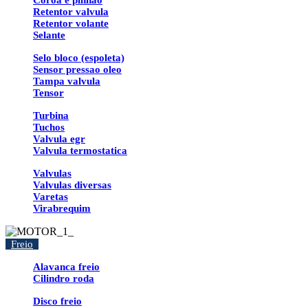
Coroa e pinhao
Retentor valvula
Retentor volante
Selante
Selo bloco (espoleta)
Sensor pressao oleo
Tampa valvula
Tensor
Turbina
Tuchos
Valvula egr
Valvula termostatica
Valvulas
Valvulas diversas
Varetas
Virabrequim
Freio
Alavanca freio
Cilindro roda
Disco freio