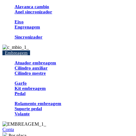
Alavanca cambio
Anel sincronizador
Eixo
Engrenagem
Sincronizador
Embreagem
Atuador embreagem
Cilindro auxiliar
Cilindro mestre
Garfo
Kit embreagem
Pedal
Rolamento embreagem
Suporte pedal
Volante
Conta
Por placa