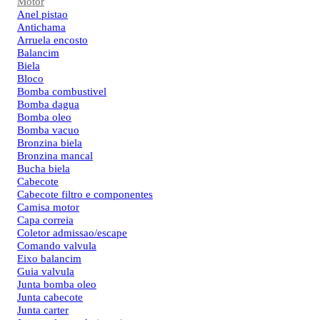
Motor
Anel pistao
Antichama
Arruela encosto
Balancim
Biela
Bloco
Bomba combustivel
Bomba dagua
Bomba oleo
Bomba vacuo
Bronzina biela
Bronzina mancal
Bucha biela
Cabecote
Cabecote filtro e componentes
Camisa motor
Capa correia
Coletor admissao/escape
Comando valvula
Eixo balancim
Guia valvula
Junta bomba oleo
Junta cabecote
Junta carter