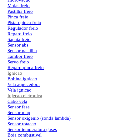
Hidrovacuo
Molas freio
Pastilha freio
Pinca freio
Pistao pinca freio
Regulador freio
Reparo freio
Sapata freio
Sensor abs
Sensor pastilha
Tambor freio
Servo freio
Reparo pinca freio
Ignicao
Bobina ignicao
Vela aquecedora
Vela ignicao
Injecao eletronica
Cabo vela
Sensor fase
Sensor map
Sensor oxigenio (sonda lambda)
Sensor rotacao
Sensor temperatura gases
Boia combustivel