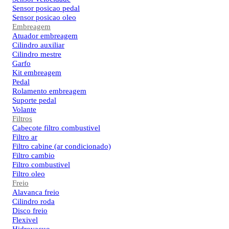
Sensor posicao pedal
Sensor posicao oleo
Embreagem
Atuador embreagem
Cilindro auxiliar
Cilindro mestre
Garfo
Kit embreagem
Pedal
Rolamento embreagem
Suporte pedal
Volante
Filtros
Cabecote filtro combustivel
Filtro ar
Filtro cabine (ar condicionado)
Filtro cambio
Filtro combustivel
Filtro oleo
Freio
Alavanca freio
Cilindro roda
Disco freio
Flexivel