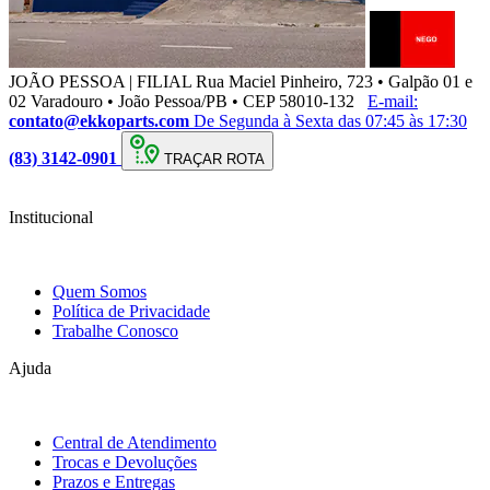
JOÃO PESSOA | FILIAL
Rua Maciel Pinheiro, 723 • Galpão 01 e
02 Varadouro • João Pessoa/PB • CEP 58010-132
E-mail:
contato@ekkoparts.com
De Segunda à Sexta das 07:45 às 17:30
(83) 3142-0901
TRAÇAR ROTA
Institucional
Quem Somos
Política de Privacidade
Trabalhe Conosco
Ajuda
Central de Atendimento
Trocas e Devoluções
Prazos e Entregas