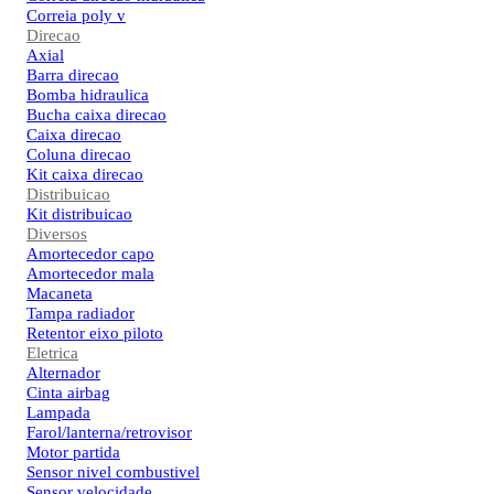
Correia poly v
Direcao
Axial
Barra direcao
Bomba hidraulica
Bucha caixa direcao
Caixa direcao
Coluna direcao
Kit caixa direcao
Distribuicao
Kit distribuicao
Diversos
Amortecedor capo
Amortecedor mala
Macaneta
Tampa radiador
Retentor eixo piloto
Eletrica
Alternador
Cinta airbag
Lampada
Farol/lanterna/retrovisor
Motor partida
Sensor nivel combustivel
Sensor velocidade