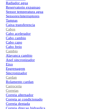
Radiador agua
Reservatorio expansao
Sensor temperatura agua
Sensores/interruptores
Tampas
Caixa transferencia
Cabos
Cabo acelerador
Cabo cambio
Cabo capo
Cabo freio
Cambio
Alavanca cambio
Anel sincronizador
Eixo
Engrenagem
Sincronizador
Cardan
Rolamento cardan
Carroceria
Correias
Correia alternador
Correia ar condicionado
Correia dentada
Correia direcao hidraulica