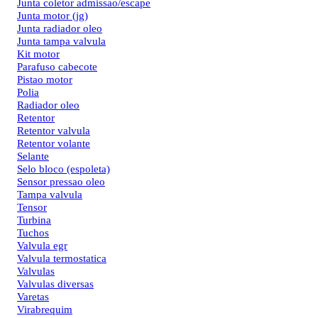
Junta coletor admissao/escape
Junta motor (jg)
Junta radiador oleo
Junta tampa valvula
Kit motor
Parafuso cabecote
Pistao motor
Polia
Radiador oleo
Retentor
Retentor valvula
Retentor volante
Selante
Selo bloco (espoleta)
Sensor pressao oleo
Tampa valvula
Tensor
Turbina
Tuchos
Valvula egr
Valvula termostatica
Valvulas
Valvulas diversas
Varetas
Virabrequim