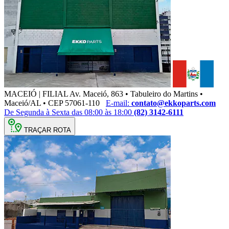
MACEIÓ | FILIAL
Av. Maceió, 863 • Tabuleiro do Martins •
Maceió/AL • CEP 57061-110
E-mail:
contato@ekkoparts.com
De Segunda à Sexta das 08:00 às 18:00
(82) 3142-6111
TRAÇAR ROTA