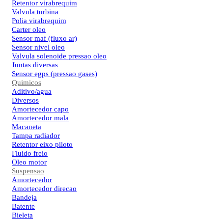
Retentor virabrequim
Valvula turbina
Polia virabrequim
Carter oleo
Sensor maf (fluxo ar)
Sensor nivel oleo
Valvula solenoide pressao oleo
Juntas diversas
Sensor egps (pressao gases)
Quimicos
Aditivo/agua
Diversos
Amortecedor capo
Amortecedor mala
Macaneta
Tampa radiador
Retentor eixo piloto
Fluido freio
Oleo motor
Suspensao
Amortecedor
Amortecedor direcao
Bandeja
Batente
Bieleta