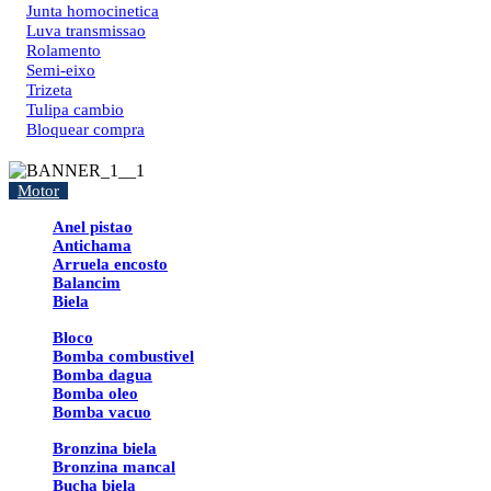
Junta homocinetica
Luva transmissao
Rolamento
Semi-eixo
Trizeta
Tulipa cambio
Bloquear compra
Motor
Anel pistao
Antichama
Arruela encosto
Balancim
Biela
Bloco
Bomba combustivel
Bomba dagua
Bomba oleo
Bomba vacuo
Bronzina biela
Bronzina mancal
Bucha biela