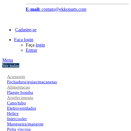
E-mail:
contato@ekkoparts.com
Cadastre-se
Faça login
Faça
login
Entrar
Menu
Ver todas
Acessorio
Fechadura/guias/macanetas
Alimentacao
Flange bomba
Arrefecimento
Cano/tubo
Eletroventilador
Helice
Intercooler
Mangueira/mangote
Polia viscosa