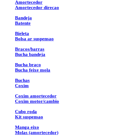
Amortecedor
Amortecedor direcao
Bandeja
Batente
Bieleta
Bolsa ar suspensao
Bracos/barras
Bucha bandeja
Bucha braco
Bucha feixe mola
Buchas
Coxim
Coxim amortecedor
Coxim motor/cambio
Cubo roda
Kit suspensao
Manga eixo
Molas (amortecedor)