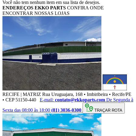
Você não tem nenhum item em sua lista de desejos.
ENDEREÇOS
EKKO PARTS
CONFIRA ONDE
ENCONTRAR NOSSAS LOJAS
RECIFE | MATRIZ
Rua Uruguajara, 168 • Imbiribeira • Recife/PE
• CEP 51150-440
E-mail:
contato@ekkoparts.com
De Segunda à
Sexta das 08:00 às 18:00
(81) 3036-0300
TRAÇAR ROTA