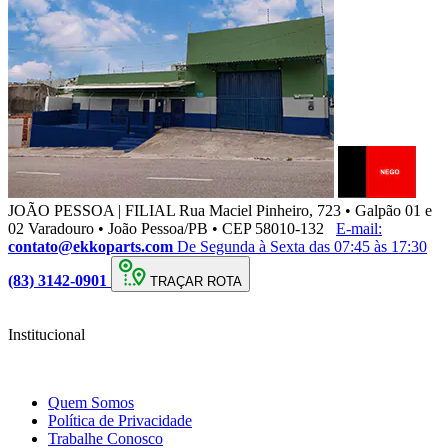
JOÃO PESSOA | FILIAL
Rua Maciel Pinheiro, 723 • Galpão 01 e
02 Varadouro • João Pessoa/PB • CEP 58010-132
E-mail:
contato@ekkoparts.com
De Segunda à Sexta das 07:45 às 17:30
(83) 3142-0901
TRAÇAR ROTA
Institucional
Quem Somos
Política de Privacidade
Trabalhe Conosco