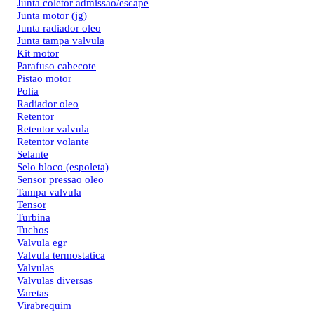
Junta coletor admissao/escape
Junta motor (jg)
Junta radiador oleo
Junta tampa valvula
Kit motor
Parafuso cabecote
Pistao motor
Polia
Radiador oleo
Retentor
Retentor valvula
Retentor volante
Selante
Selo bloco (espoleta)
Sensor pressao oleo
Tampa valvula
Tensor
Turbina
Tuchos
Valvula egr
Valvula termostatica
Valvulas
Valvulas diversas
Varetas
Virabrequim