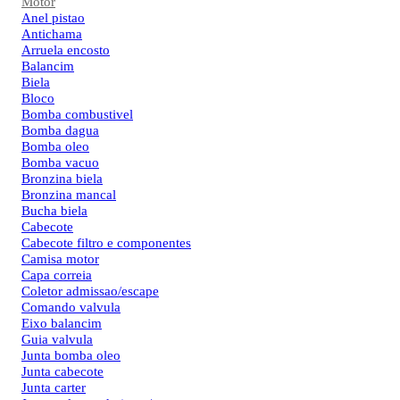
Motor
Anel pistao
Antichama
Arruela encosto
Balancim
Biela
Bloco
Bomba combustivel
Bomba dagua
Bomba oleo
Bomba vacuo
Bronzina biela
Bronzina mancal
Bucha biela
Cabecote
Cabecote filtro e componentes
Camisa motor
Capa correia
Coletor admissao/escape
Comando valvula
Eixo balancim
Guia valvula
Junta bomba oleo
Junta cabecote
Junta carter