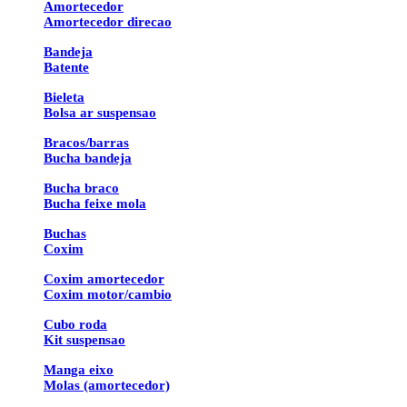
Amortecedor
Amortecedor direcao
Bandeja
Batente
Bieleta
Bolsa ar suspensao
Bracos/barras
Bucha bandeja
Bucha braco
Bucha feixe mola
Buchas
Coxim
Coxim amortecedor
Coxim motor/cambio
Cubo roda
Kit suspensao
Manga eixo
Molas (amortecedor)