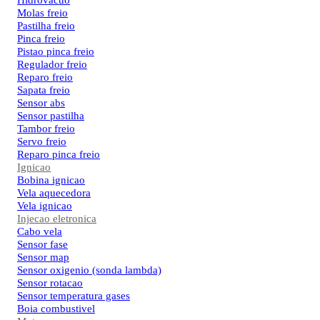
Hidrovacuo
Molas freio
Pastilha freio
Pinca freio
Pistao pinca freio
Regulador freio
Reparo freio
Sapata freio
Sensor abs
Sensor pastilha
Tambor freio
Servo freio
Reparo pinca freio
Ignicao
Bobina ignicao
Vela aquecedora
Vela ignicao
Injecao eletronica
Cabo vela
Sensor fase
Sensor map
Sensor oxigenio (sonda lambda)
Sensor rotacao
Sensor temperatura gases
Boia combustivel