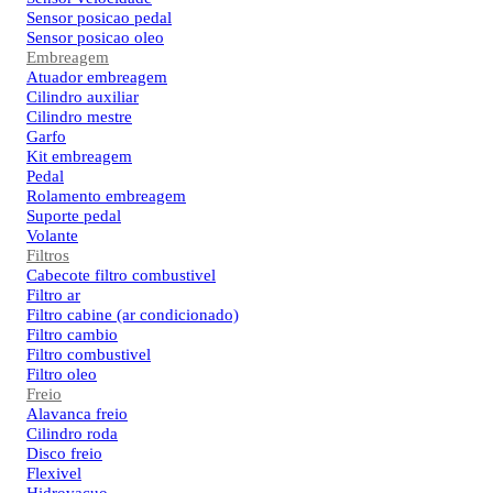
Sensor posicao pedal
Sensor posicao oleo
Embreagem
Atuador embreagem
Cilindro auxiliar
Cilindro mestre
Garfo
Kit embreagem
Pedal
Rolamento embreagem
Suporte pedal
Volante
Filtros
Cabecote filtro combustivel
Filtro ar
Filtro cabine (ar condicionado)
Filtro cambio
Filtro combustivel
Filtro oleo
Freio
Alavanca freio
Cilindro roda
Disco freio
Flexivel