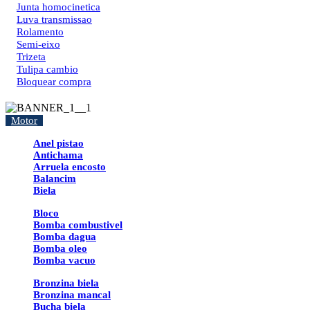
Junta homocinetica
Luva transmissao
Rolamento
Semi-eixo
Trizeta
Tulipa cambio
Bloquear compra
Motor
Anel pistao
Antichama
Arruela encosto
Balancim
Biela
Bloco
Bomba combustivel
Bomba dagua
Bomba oleo
Bomba vacuo
Bronzina biela
Bronzina mancal
Bucha biela