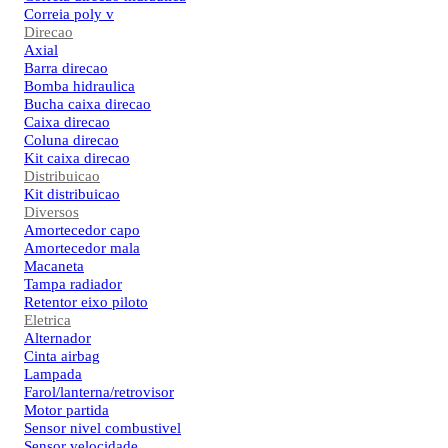
Correia poly v
Direcao
Axial
Barra direcao
Bomba hidraulica
Bucha caixa direcao
Caixa direcao
Coluna direcao
Kit caixa direcao
Distribuicao
Kit distribuicao
Diversos
Amortecedor capo
Amortecedor mala
Macaneta
Tampa radiador
Retentor eixo piloto
Eletrica
Alternador
Cinta airbag
Lampada
Farol/lanterna/retrovisor
Motor partida
Sensor nivel combustivel
Sensor velocidade