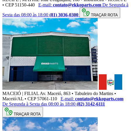
• CEP 51150-440
E-mail:
contato@ekkoparts.com
De Segunda à
Sexta das 08:00 às 18:00
(81) 3036-0300
TRAÇAR ROTA
MACEIÓ | FILIAL
Av. Maceió, 863 • Tabuleiro do Martins •
Maceió/AL • CEP 57061-110
E-mail:
contato@ekkoparts.com
De Segunda à Sexta das 08:00 às 18:00
(82) 3142-6111
TRAÇAR ROTA