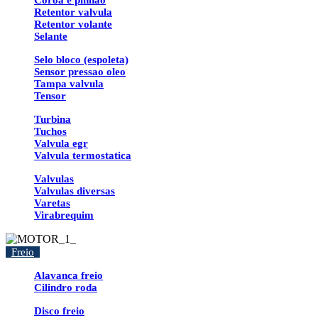
Coroa e pinhao
Retentor valvula
Retentor volante
Selante
Selo bloco (espoleta)
Sensor pressao oleo
Tampa valvula
Tensor
Turbina
Tuchos
Valvula egr
Valvula termostatica
Valvulas
Valvulas diversas
Varetas
Virabrequim
Freio
Alavanca freio
Cilindro roda
Disco freio