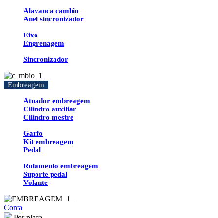
Alavanca cambio
Anel sincronizador
Eixo
Engrenagem
Sincronizador
Embreagem
Atuador embreagem
Cilindro auxiliar
Cilindro mestre
Garfo
Kit embreagem
Pedal
Rolamento embreagem
Suporte pedal
Volante
Conta
Por placa