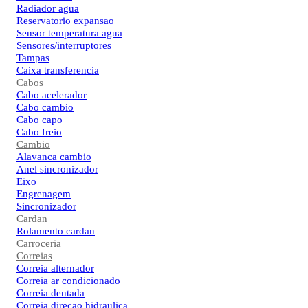
Radiador agua
Reservatorio expansao
Sensor temperatura agua
Sensores/interruptores
Tampas
Caixa transferencia
Cabos
Cabo acelerador
Cabo cambio
Cabo capo
Cabo freio
Cambio
Alavanca cambio
Anel sincronizador
Eixo
Engrenagem
Sincronizador
Cardan
Rolamento cardan
Carroceria
Correias
Correia alternador
Correia ar condicionado
Correia dentada
Correia direcao hidraulica