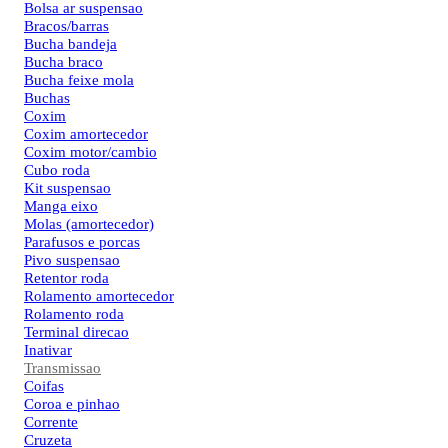
Bolsa ar suspensao
Bracos/barras
Bucha bandeja
Bucha braco
Bucha feixe mola
Buchas
Coxim
Coxim amortecedor
Coxim motor/cambio
Cubo roda
Kit suspensao
Manga eixo
Molas (amortecedor)
Parafusos e porcas
Pivo suspensao
Retentor roda
Rolamento amortecedor
Rolamento roda
Terminal direcao
Inativar
Transmissao
Coifas
Coroa e pinhao
Corrente
Cruzeta