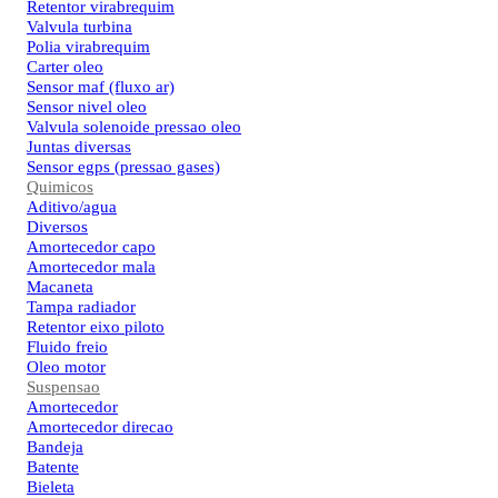
Retentor virabrequim
Valvula turbina
Polia virabrequim
Carter oleo
Sensor maf (fluxo ar)
Sensor nivel oleo
Valvula solenoide pressao oleo
Juntas diversas
Sensor egps (pressao gases)
Quimicos
Aditivo/agua
Diversos
Amortecedor capo
Amortecedor mala
Macaneta
Tampa radiador
Retentor eixo piloto
Fluido freio
Oleo motor
Suspensao
Amortecedor
Amortecedor direcao
Bandeja
Batente
Bieleta