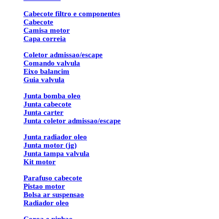
Cabecote filtro e componentes
Cabecote
Camisa motor
Capa correia
Coletor admissao/escape
Comando valvula
Eixo balancim
Guia valvula
Junta bomba oleo
Junta cabecote
Junta carter
Junta coletor admissao/escape
Junta radiador oleo
Junta motor (jg)
Junta tampa valvula
Kit motor
Parafuso cabecote
Pistao motor
Bolsa ar suspensao
Radiador oleo