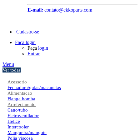
E-mail:
contato@ekkoparts.com
Cadastre-se
Faça login
Faça
login
Entrar
Menu
Ver todas
Acessorio
Fechadura/guias/macanetas
Alimentacao
Flange bomba
Arrefecimento
Cano/tubo
Eletroventilador
Helice
Intercooler
Mangueira/mangote
Polia viscosa