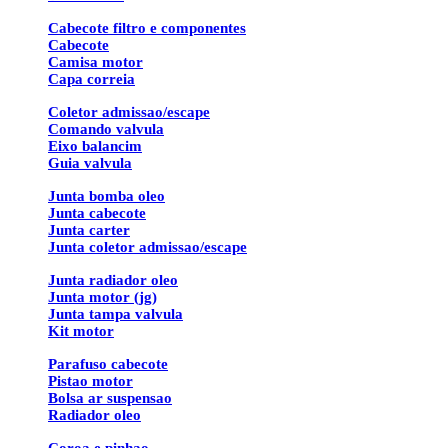
Cabecote filtro e componentes
Cabecote
Camisa motor
Capa correia
Coletor admissao/escape
Comando valvula
Eixo balancim
Guia valvula
Junta bomba oleo
Junta cabecote
Junta carter
Junta coletor admissao/escape
Junta radiador oleo
Junta motor (jg)
Junta tampa valvula
Kit motor
Parafuso cabecote
Pistao motor
Bolsa ar suspensao
Radiador oleo