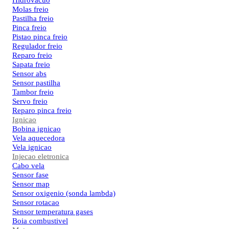
Hidrovacuo
Molas freio
Pastilha freio
Pinca freio
Pistao pinca freio
Regulador freio
Reparo freio
Sapata freio
Sensor abs
Sensor pastilha
Tambor freio
Servo freio
Reparo pinca freio
Ignicao
Bobina ignicao
Vela aquecedora
Vela ignicao
Injecao eletronica
Cabo vela
Sensor fase
Sensor map
Sensor oxigenio (sonda lambda)
Sensor rotacao
Sensor temperatura gases
Boia combustivel