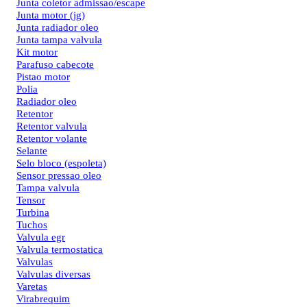
Junta coletor admissao/escape
Junta motor (jg)
Junta radiador oleo
Junta tampa valvula
Kit motor
Parafuso cabecote
Pistao motor
Polia
Radiador oleo
Retentor
Retentor valvula
Retentor volante
Selante
Selo bloco (espoleta)
Sensor pressao oleo
Tampa valvula
Tensor
Turbina
Tuchos
Valvula egr
Valvula termostatica
Valvulas
Valvulas diversas
Varetas
Virabrequim