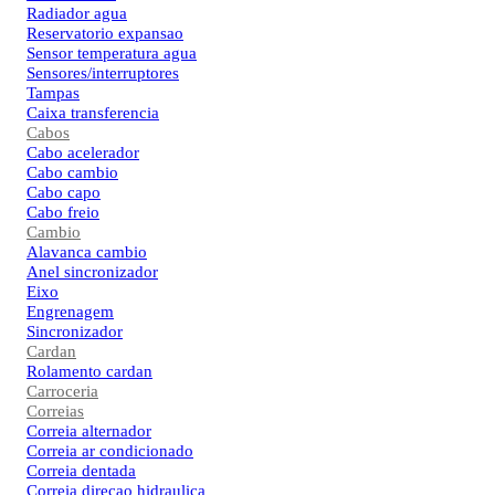
Radiador agua
Reservatorio expansao
Sensor temperatura agua
Sensores/interruptores
Tampas
Caixa transferencia
Cabos
Cabo acelerador
Cabo cambio
Cabo capo
Cabo freio
Cambio
Alavanca cambio
Anel sincronizador
Eixo
Engrenagem
Sincronizador
Cardan
Rolamento cardan
Carroceria
Correias
Correia alternador
Correia ar condicionado
Correia dentada
Correia direcao hidraulica