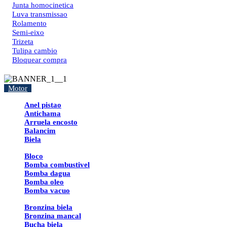
Junta homocinetica
Luva transmissao
Rolamento
Semi-eixo
Trizeta
Tulipa cambio
Bloquear compra
Motor
Anel pistao
Antichama
Arruela encosto
Balancim
Biela
Bloco
Bomba combustivel
Bomba dagua
Bomba oleo
Bomba vacuo
Bronzina biela
Bronzina mancal
Bucha biela