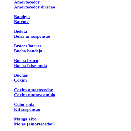
Amortecedor
Amortecedor direcao
Bandeja
Batente
Bieleta
Bolsa ar suspensao
Bracos/barras
Bucha bandeja
Bucha braco
Bucha feixe mola
Buchas
Coxim
Coxim amortecedor
Coxim motor/cambio
Cubo roda
Kit suspensao
Manga eixo
Molas (amortecedor)