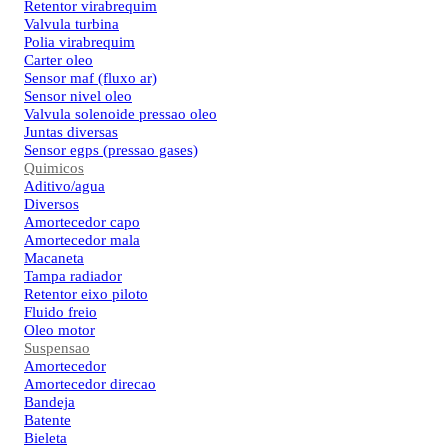
Retentor virabrequim
Valvula turbina
Polia virabrequim
Carter oleo
Sensor maf (fluxo ar)
Sensor nivel oleo
Valvula solenoide pressao oleo
Juntas diversas
Sensor egps (pressao gases)
Quimicos
Aditivo/agua
Diversos
Amortecedor capo
Amortecedor mala
Macaneta
Tampa radiador
Retentor eixo piloto
Fluido freio
Oleo motor
Suspensao
Amortecedor
Amortecedor direcao
Bandeja
Batente
Bieleta