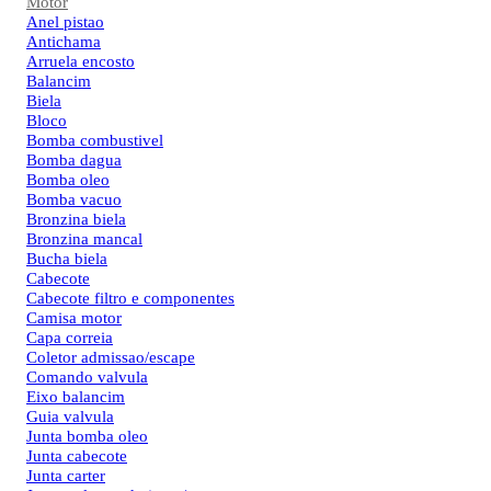
Motor
Anel pistao
Antichama
Arruela encosto
Balancim
Biela
Bloco
Bomba combustivel
Bomba dagua
Bomba oleo
Bomba vacuo
Bronzina biela
Bronzina mancal
Bucha biela
Cabecote
Cabecote filtro e componentes
Camisa motor
Capa correia
Coletor admissao/escape
Comando valvula
Eixo balancim
Guia valvula
Junta bomba oleo
Junta cabecote
Junta carter