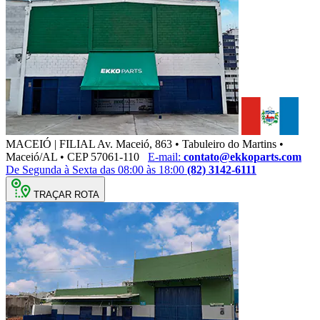
MACEIÓ | FILIAL
Av. Maceió, 863 • Tabuleiro do Martins •
Maceió/AL • CEP 57061-110
E-mail:
contato@ekkoparts.com
De Segunda à Sexta das 08:00 às 18:00
(82) 3142-6111
TRAÇAR ROTA