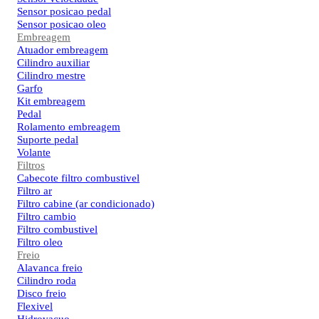
Sensor posicao pedal
Sensor posicao oleo
Embreagem
Atuador embreagem
Cilindro auxiliar
Cilindro mestre
Garfo
Kit embreagem
Pedal
Rolamento embreagem
Suporte pedal
Volante
Filtros
Cabecote filtro combustivel
Filtro ar
Filtro cabine (ar condicionado)
Filtro cambio
Filtro combustivel
Filtro oleo
Freio
Alavanca freio
Cilindro roda
Disco freio
Flexivel