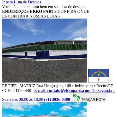
Ir para Lista de Desejos
Você não tem nenhum item em sua lista de desejos.
ENDEREÇOS
EKKO PARTS
CONFIRA ONDE
ENCONTRAR NOSSAS LOJAS
RECIFE | MATRIZ
Rua Uruguajara, 168 • Imbiribeira • Recife/PE
• CEP 51150-440
E-mail:
contato@ekkoparts.com
De Segunda à
Sexta das 08:00 às 18:00
(81) 3036-0300
TRAÇAR ROTA