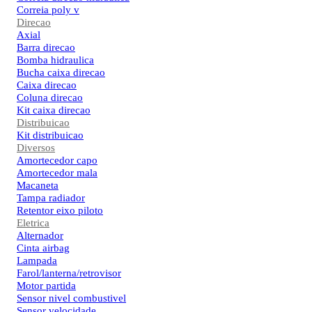
Correia poly v
Direcao
Axial
Barra direcao
Bomba hidraulica
Bucha caixa direcao
Caixa direcao
Coluna direcao
Kit caixa direcao
Distribuicao
Kit distribuicao
Diversos
Amortecedor capo
Amortecedor mala
Macaneta
Tampa radiador
Retentor eixo piloto
Eletrica
Alternador
Cinta airbag
Lampada
Farol/lanterna/retrovisor
Motor partida
Sensor nivel combustivel
Sensor velocidade