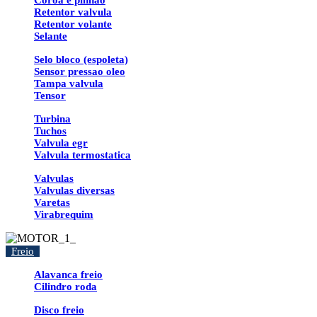
Coroa e pinhao
Retentor valvula
Retentor volante
Selante
Selo bloco (espoleta)
Sensor pressao oleo
Tampa valvula
Tensor
Turbina
Tuchos
Valvula egr
Valvula termostatica
Valvulas
Valvulas diversas
Varetas
Virabrequim
Freio
Alavanca freio
Cilindro roda
Disco freio