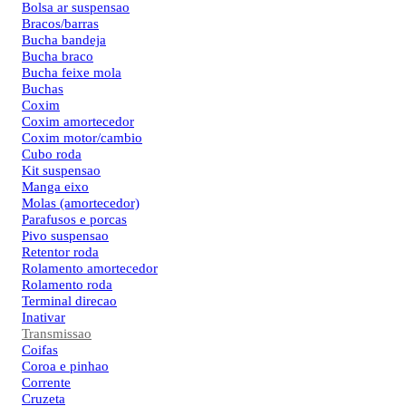
Bolsa ar suspensao
Bracos/barras
Bucha bandeja
Bucha braco
Bucha feixe mola
Buchas
Coxim
Coxim amortecedor
Coxim motor/cambio
Cubo roda
Kit suspensao
Manga eixo
Molas (amortecedor)
Parafusos e porcas
Pivo suspensao
Retentor roda
Rolamento amortecedor
Rolamento roda
Terminal direcao
Inativar
Transmissao
Coifas
Coroa e pinhao
Corrente
Cruzeta