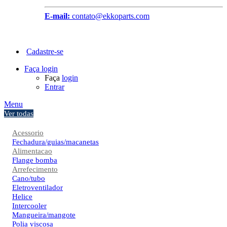
E-mail:
contato@ekkoparts.com
Cadastre-se
Faça login
Faça
login
Entrar
Menu
Ver todas
Acessorio
Fechadura/guias/macanetas
Alimentacao
Flange bomba
Arrefecimento
Cano/tubo
Eletroventilador
Helice
Intercooler
Mangueira/mangote
Polia viscosa