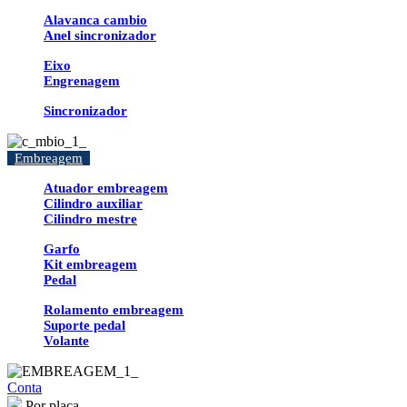
Alavanca cambio
Anel sincronizador
Eixo
Engrenagem
Sincronizador
Embreagem
Atuador embreagem
Cilindro auxiliar
Cilindro mestre
Garfo
Kit embreagem
Pedal
Rolamento embreagem
Suporte pedal
Volante
Conta
Por placa