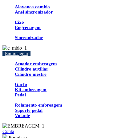
Alavanca cambio
Anel sincronizador
Eixo
Engrenagem
Sincronizador
Embreagem
Atuador embreagem
Cilindro auxiliar
Cilindro mestre
Garfo
Kit embreagem
Pedal
Rolamento embreagem
Suporte pedal
Volante
Conta
Por placa