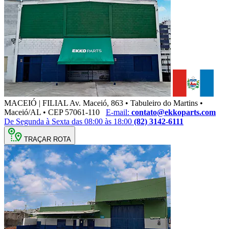
MACEIÓ | FILIAL
Av. Maceió, 863 • Tabuleiro do Martins •
Maceió/AL • CEP 57061-110
E-mail:
contato@ekkoparts.com
De Segunda à Sexta das 08:00 às 18:00
(82) 3142-6111
TRAÇAR ROTA