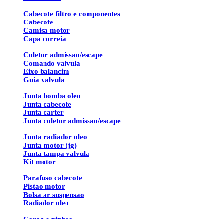
Cabecote filtro e componentes
Cabecote
Camisa motor
Capa correia
Coletor admissao/escape
Comando valvula
Eixo balancim
Guia valvula
Junta bomba oleo
Junta cabecote
Junta carter
Junta coletor admissao/escape
Junta radiador oleo
Junta motor (jg)
Junta tampa valvula
Kit motor
Parafuso cabecote
Pistao motor
Bolsa ar suspensao
Radiador oleo