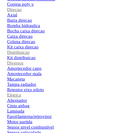
Correia poly v
Direcao
Axial
Barra direcao
Bomba hidraulica
Bucha caixa direcao
Caixa direcao
Coluna direcao
Kit caixa direcao
Distribuicao
Kit distribuicao
Diversos
Amortecedor capo
Amortecedor mala
Macaneta
Tampa radiador
Retentor eixo piloto
Eletrica
Alternador
Cinta airbag
Lampada
Farol/lanterna/retrovisor
Motor partida
Sensor nivel combustivel
Sensor velocidade