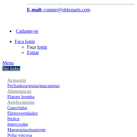
E-mail:
contato@ekkoparts.com
Cadastre-se
Faça login
Faça
login
Entrar
Menu
Ver todas
Acessorio
Fechadura/guias/macanetas
Alimentacao
Flange bomba
Arrefecimento
Cano/tubo
Eletroventilador
Helice
Intercooler
Mangueira/mangote
Polia viscosa