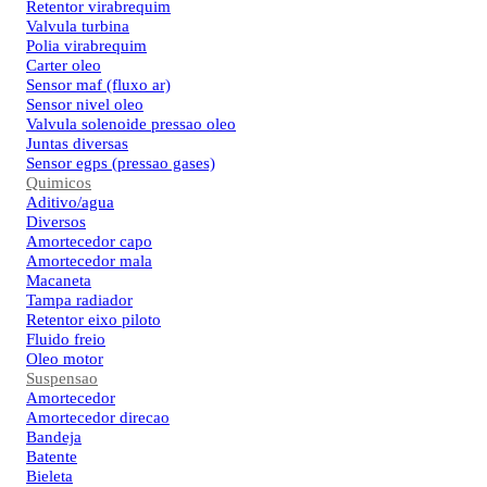
Retentor virabrequim
Valvula turbina
Polia virabrequim
Carter oleo
Sensor maf (fluxo ar)
Sensor nivel oleo
Valvula solenoide pressao oleo
Juntas diversas
Sensor egps (pressao gases)
Quimicos
Aditivo/agua
Diversos
Amortecedor capo
Amortecedor mala
Macaneta
Tampa radiador
Retentor eixo piloto
Fluido freio
Oleo motor
Suspensao
Amortecedor
Amortecedor direcao
Bandeja
Batente
Bieleta