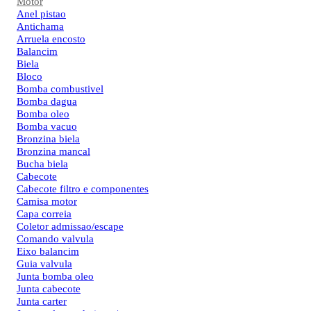
Motor
Anel pistao
Antichama
Arruela encosto
Balancim
Biela
Bloco
Bomba combustivel
Bomba dagua
Bomba oleo
Bomba vacuo
Bronzina biela
Bronzina mancal
Bucha biela
Cabecote
Cabecote filtro e componentes
Camisa motor
Capa correia
Coletor admissao/escape
Comando valvula
Eixo balancim
Guia valvula
Junta bomba oleo
Junta cabecote
Junta carter