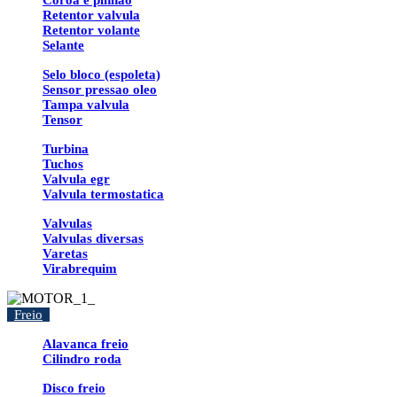
Coroa e pinhao
Retentor valvula
Retentor volante
Selante
Selo bloco (espoleta)
Sensor pressao oleo
Tampa valvula
Tensor
Turbina
Tuchos
Valvula egr
Valvula termostatica
Valvulas
Valvulas diversas
Varetas
Virabrequim
Freio
Alavanca freio
Cilindro roda
Disco freio