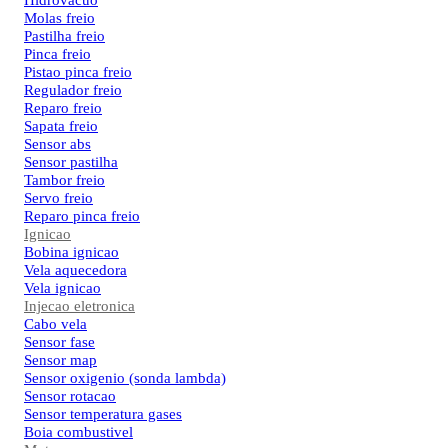
Hidrovacuo
Molas freio
Pastilha freio
Pinca freio
Pistao pinca freio
Regulador freio
Reparo freio
Sapata freio
Sensor abs
Sensor pastilha
Tambor freio
Servo freio
Reparo pinca freio
Ignicao
Bobina ignicao
Vela aquecedora
Vela ignicao
Injecao eletronica
Cabo vela
Sensor fase
Sensor map
Sensor oxigenio (sonda lambda)
Sensor rotacao
Sensor temperatura gases
Boia combustivel