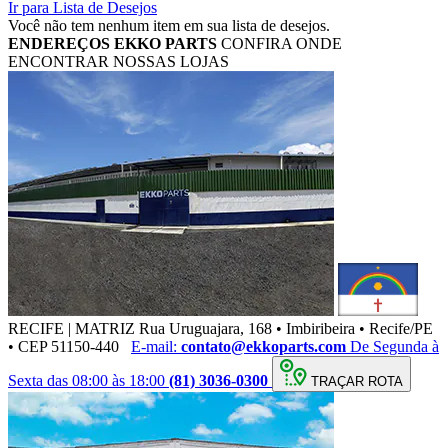
Ir para Lista de Desejos
Você não tem nenhum item em sua lista de desejos.
ENDEREÇOS
EKKO PARTS
CONFIRA ONDE
ENCONTRAR NOSSAS LOJAS
RECIFE | MATRIZ
Rua Uruguajara, 168 • Imbiribeira • Recife/PE
• CEP 51150-440
E-mail:
contato@ekkoparts.com
De Segunda à
Sexta das 08:00 às 18:00
(81) 3036-0300
TRAÇAR ROTA