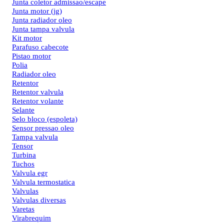
Junta coletor admissao/escape
Junta motor (jg)
Junta radiador oleo
Junta tampa valvula
Kit motor
Parafuso cabecote
Pistao motor
Polia
Radiador oleo
Retentor
Retentor valvula
Retentor volante
Selante
Selo bloco (espoleta)
Sensor pressao oleo
Tampa valvula
Tensor
Turbina
Tuchos
Valvula egr
Valvula termostatica
Valvulas
Valvulas diversas
Varetas
Virabrequim