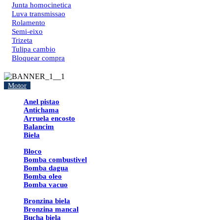
Junta homocinetica
Luva transmissao
Rolamento
Semi-eixo
Trizeta
Tulipa cambio
Bloquear compra
Motor
Anel pistao
Antichama
Arruela encosto
Balancim
Biela
Bloco
Bomba combustivel
Bomba dagua
Bomba oleo
Bomba vacuo
Bronzina biela
Bronzina mancal
Bucha biela