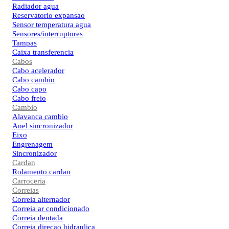
Radiador agua
Reservatorio expansao
Sensor temperatura agua
Sensores/interruptores
Tampas
Caixa transferencia
Cabos
Cabo acelerador
Cabo cambio
Cabo capo
Cabo freio
Cambio
Alavanca cambio
Anel sincronizador
Eixo
Engrenagem
Sincronizador
Cardan
Rolamento cardan
Carroceria
Correias
Correia alternador
Correia ar condicionado
Correia dentada
Correia direcao hidraulica