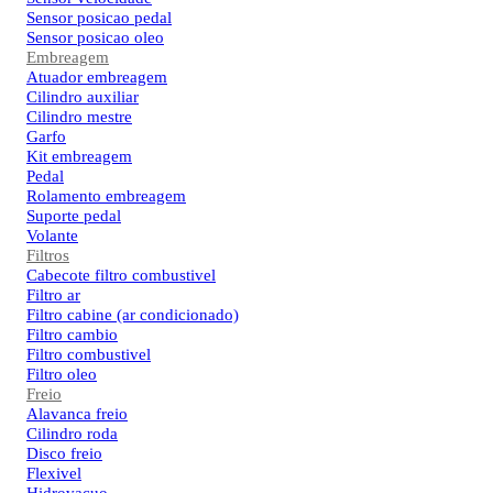
Sensor posicao pedal
Sensor posicao oleo
Embreagem
Atuador embreagem
Cilindro auxiliar
Cilindro mestre
Garfo
Kit embreagem
Pedal
Rolamento embreagem
Suporte pedal
Volante
Filtros
Cabecote filtro combustivel
Filtro ar
Filtro cabine (ar condicionado)
Filtro cambio
Filtro combustivel
Filtro oleo
Freio
Alavanca freio
Cilindro roda
Disco freio
Flexivel