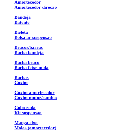
Amortecedor
Amortecedor direcao
Bandeja
Batente
Bieleta
Bolsa ar suspensao
Bracos/barras
Bucha bandeja
Bucha braco
Bucha feixe mola
Buchas
Coxim
Coxim amortecedor
Coxim motor/cambio
Cubo roda
Kit suspensao
Manga eixo
Molas (amortecedor)