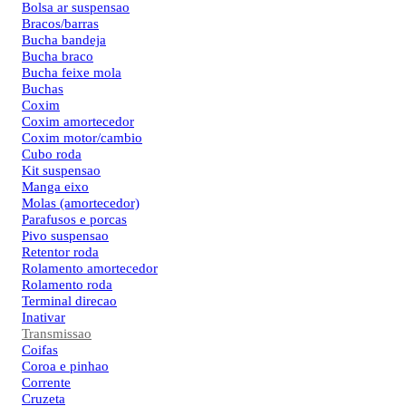
Bolsa ar suspensao
Bracos/barras
Bucha bandeja
Bucha braco
Bucha feixe mola
Buchas
Coxim
Coxim amortecedor
Coxim motor/cambio
Cubo roda
Kit suspensao
Manga eixo
Molas (amortecedor)
Parafusos e porcas
Pivo suspensao
Retentor roda
Rolamento amortecedor
Rolamento roda
Terminal direcao
Inativar
Transmissao
Coifas
Coroa e pinhao
Corrente
Cruzeta