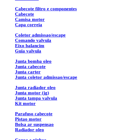
Cabecote filtro e componentes
Cabecote
Camisa motor
Capa correia
Coletor admissao/escape
Comando valvula
Eixo balancim
Guia valvula
Junta bomba oleo
Junta cabecote
Junta carter
Junta coletor admissao/escape
Junta radiador oleo
Junta motor (jg)
Junta tampa valvula
Kit motor
Parafuso cabecote
Pistao motor
Bolsa ar suspensao
Radiador oleo