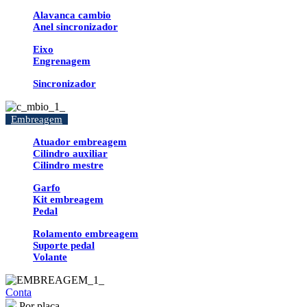
Alavanca cambio
Anel sincronizador
Eixo
Engrenagem
Sincronizador
Embreagem
Atuador embreagem
Cilindro auxiliar
Cilindro mestre
Garfo
Kit embreagem
Pedal
Rolamento embreagem
Suporte pedal
Volante
Conta
Por placa