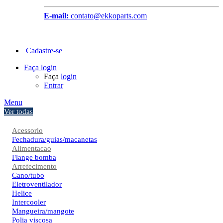
E-mail:
contato@ekkoparts.com
Cadastre-se
Faça login
Faça
login
Entrar
Menu
Ver todas
Acessorio
Fechadura/guias/macanetas
Alimentacao
Flange bomba
Arrefecimento
Cano/tubo
Eletroventilador
Helice
Intercooler
Mangueira/mangote
Polia viscosa