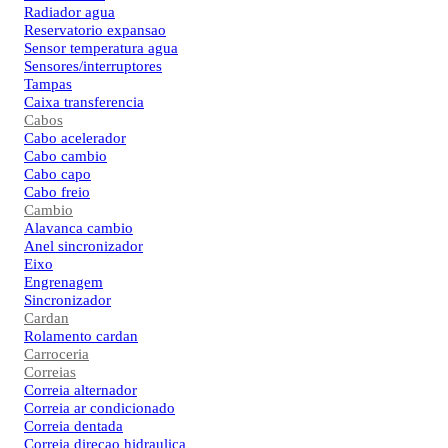
Radiador agua
Reservatorio expansao
Sensor temperatura agua
Sensores/interruptores
Tampas
Caixa transferencia
Cabos
Cabo acelerador
Cabo cambio
Cabo capo
Cabo freio
Cambio
Alavanca cambio
Anel sincronizador
Eixo
Engrenagem
Sincronizador
Cardan
Rolamento cardan
Carroceria
Correias
Correia alternador
Correia ar condicionado
Correia dentada
Correia direcao hidraulica