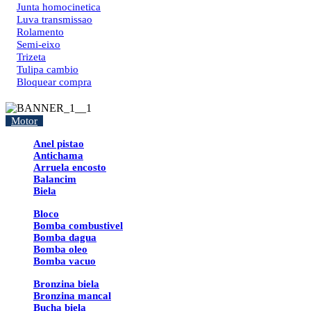
Junta homocinetica
Luva transmissao
Rolamento
Semi-eixo
Trizeta
Tulipa cambio
Bloquear compra
Motor
Anel pistao
Antichama
Arruela encosto
Balancim
Biela
Bloco
Bomba combustivel
Bomba dagua
Bomba oleo
Bomba vacuo
Bronzina biela
Bronzina mancal
Bucha biela