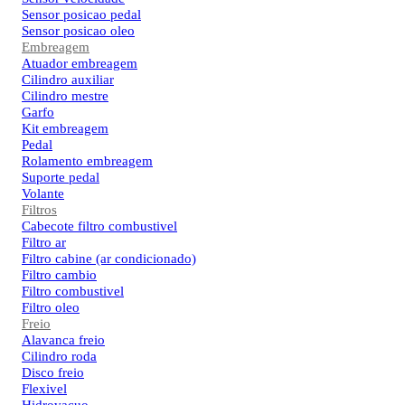
Sensor posicao pedal
Sensor posicao oleo
Embreagem
Atuador embreagem
Cilindro auxiliar
Cilindro mestre
Garfo
Kit embreagem
Pedal
Rolamento embreagem
Suporte pedal
Volante
Filtros
Cabecote filtro combustivel
Filtro ar
Filtro cabine (ar condicionado)
Filtro cambio
Filtro combustivel
Filtro oleo
Freio
Alavanca freio
Cilindro roda
Disco freio
Flexivel