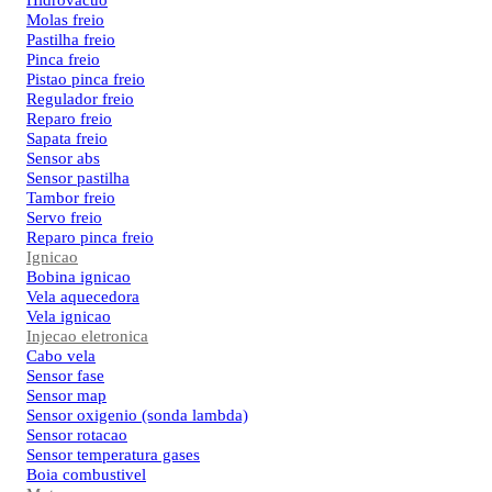
Hidrovacuo
Molas freio
Pastilha freio
Pinca freio
Pistao pinca freio
Regulador freio
Reparo freio
Sapata freio
Sensor abs
Sensor pastilha
Tambor freio
Servo freio
Reparo pinca freio
Ignicao
Bobina ignicao
Vela aquecedora
Vela ignicao
Injecao eletronica
Cabo vela
Sensor fase
Sensor map
Sensor oxigenio (sonda lambda)
Sensor rotacao
Sensor temperatura gases
Boia combustivel