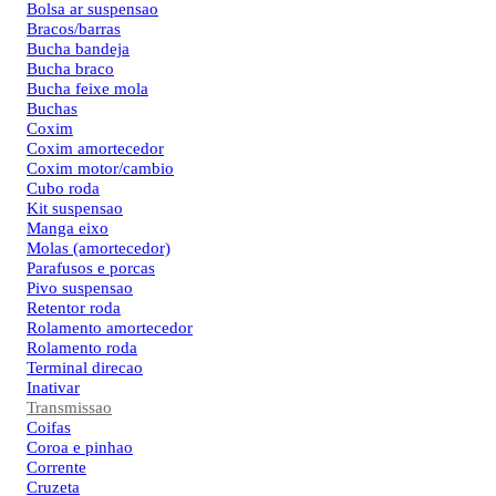
Bolsa ar suspensao
Bracos/barras
Bucha bandeja
Bucha braco
Bucha feixe mola
Buchas
Coxim
Coxim amortecedor
Coxim motor/cambio
Cubo roda
Kit suspensao
Manga eixo
Molas (amortecedor)
Parafusos e porcas
Pivo suspensao
Retentor roda
Rolamento amortecedor
Rolamento roda
Terminal direcao
Inativar
Transmissao
Coifas
Coroa e pinhao
Corrente
Cruzeta