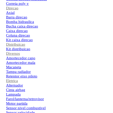
Correia poly v
Direcao
Axial
Barra direcao
Bomba hidraulica
Bucha caixa direcao
Caixa direcao
Coluna direcao
Kit caixa direcao
Distribuicao
Kit distribuicao
Diversos
Amortecedor capo
Amortecedor mala
Macaneta
Tampa radiador
Retentor eixo piloto
Eletrica
Alternador
Cinta airbag
Lampada
Farol/lanterna/retrovisor
Motor partida
Sensor nivel combustivel
Sensor velocidade