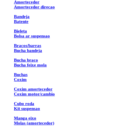
Amortecedor
Amortecedor direcao
Bandeja
Batente
Bieleta
Bolsa ar suspensao
Bracos/barras
Bucha bandeja
Bucha braco
Bucha feixe mola
Buchas
Coxim
Coxim amortecedor
Coxim motor/cambio
Cubo roda
Kit suspensao
Manga eixo
Molas (amortecedor)