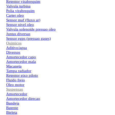
Retentor virabrequim
Valvula turbina
Polia virabrequim
Carter oleo
Sensor maf (fluxo ar)
Sensor nivel oleo
Valvula solenoide pressao oleo
Juntas diversas
Sensor egps (pressao gases)
Quimicos
Aditivo/agua
Diversos
Amortecedor capo
Amortecedor mala
Macaneta
Tampa radiador
Retentor eixo piloto
Fluido freio
Oleo motor
Suspensao
Amortecedor
Amortecedor direcao
Bandeja
Batente
Bieleta