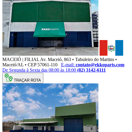
MACEIÓ | FILIAL
Av. Maceió, 863 • Tabuleiro do Martins •
Maceió/AL • CEP 57061-110
E-mail:
contato@ekkoparts.com
De Segunda à Sexta das 08:00 às 18:00
(82) 3142-6111
TRAÇAR ROTA