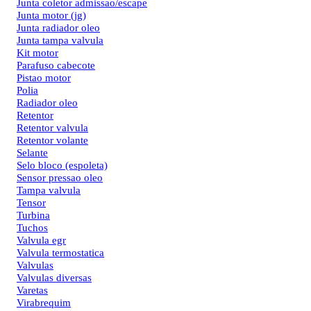
Junta coletor admissao/escape
Junta motor (jg)
Junta radiador oleo
Junta tampa valvula
Kit motor
Parafuso cabecote
Pistao motor
Polia
Radiador oleo
Retentor
Retentor valvula
Retentor volante
Selante
Selo bloco (espoleta)
Sensor pressao oleo
Tampa valvula
Tensor
Turbina
Tuchos
Valvula egr
Valvula termostatica
Valvulas
Valvulas diversas
Varetas
Virabrequim