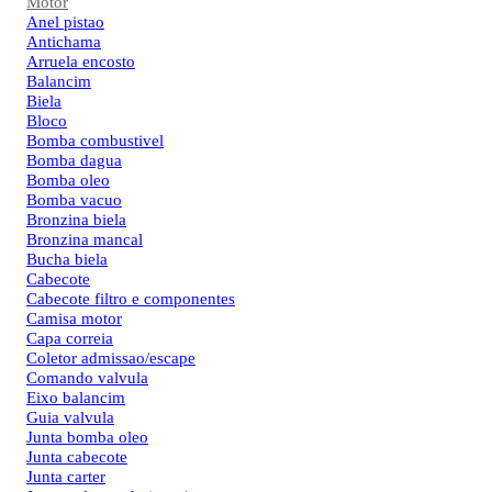
Motor
Anel pistao
Antichama
Arruela encosto
Balancim
Biela
Bloco
Bomba combustivel
Bomba dagua
Bomba oleo
Bomba vacuo
Bronzina biela
Bronzina mancal
Bucha biela
Cabecote
Cabecote filtro e componentes
Camisa motor
Capa correia
Coletor admissao/escape
Comando valvula
Eixo balancim
Guia valvula
Junta bomba oleo
Junta cabecote
Junta carter