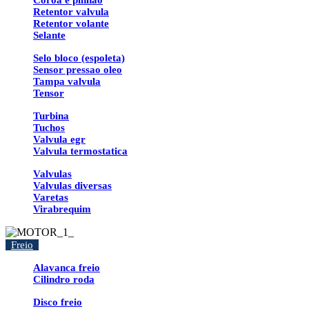
Coroa e pinhao
Retentor valvula
Retentor volante
Selante
Selo bloco (espoleta)
Sensor pressao oleo
Tampa valvula
Tensor
Turbina
Tuchos
Valvula egr
Valvula termostatica
Valvulas
Valvulas diversas
Varetas
Virabrequim
Freio
Alavanca freio
Cilindro roda
Disco freio