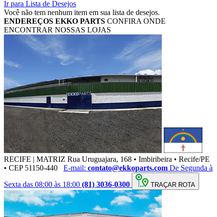
Ir para Lista de Desejos
Você não tem nenhum item em sua lista de desejos.
ENDEREÇOS
EKKO PARTS
CONFIRA ONDE
ENCONTRAR NOSSAS LOJAS
RECIFE | MATRIZ
Rua Uruguajara, 168 • Imbiribeira • Recife/PE
• CEP 51150-440
E-mail:
contato@ekkoparts.com
De Segunda à
Sexta das 08:00 às 18:00
(81) 3036-0300
TRAÇAR ROTA