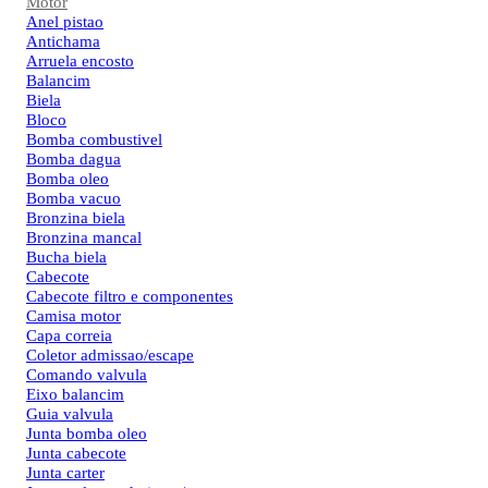
Motor
Anel pistao
Antichama
Arruela encosto
Balancim
Biela
Bloco
Bomba combustivel
Bomba dagua
Bomba oleo
Bomba vacuo
Bronzina biela
Bronzina mancal
Bucha biela
Cabecote
Cabecote filtro e componentes
Camisa motor
Capa correia
Coletor admissao/escape
Comando valvula
Eixo balancim
Guia valvula
Junta bomba oleo
Junta cabecote
Junta carter