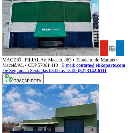
MACEIÓ | FILIAL
Av. Maceió, 863 • Tabuleiro do Martins •
Maceió/AL • CEP 57061-110
E-mail:
contato@ekkoparts.com
De Segunda à Sexta das 08:00 às 18:00
(82) 3142-6111
TRAÇAR ROTA