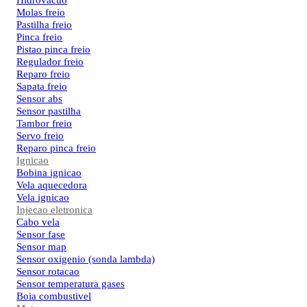
Hidrovacuo
Molas freio
Pastilha freio
Pinca freio
Pistao pinca freio
Regulador freio
Reparo freio
Sapata freio
Sensor abs
Sensor pastilha
Tambor freio
Servo freio
Reparo pinca freio
Ignicao
Bobina ignicao
Vela aquecedora
Vela ignicao
Injecao eletronica
Cabo vela
Sensor fase
Sensor map
Sensor oxigenio (sonda lambda)
Sensor rotacao
Sensor temperatura gases
Boia combustivel