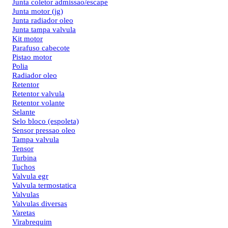
Junta coletor admissao/escape
Junta motor (jg)
Junta radiador oleo
Junta tampa valvula
Kit motor
Parafuso cabecote
Pistao motor
Polia
Radiador oleo
Retentor
Retentor valvula
Retentor volante
Selante
Selo bloco (espoleta)
Sensor pressao oleo
Tampa valvula
Tensor
Turbina
Tuchos
Valvula egr
Valvula termostatica
Valvulas
Valvulas diversas
Varetas
Virabrequim