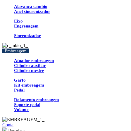
Alavanca cambio
Anel sincronizador
Eixo
Engrenagem
Sincronizador
Embreagem
Atuador embreagem
Cilindro auxiliar
Cilindro mestre
Garfo
Kit embreagem
Pedal
Rolamento embreagem
Suporte pedal
Volante
Conta
Por placa