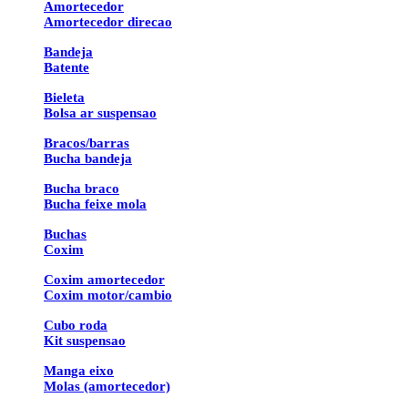
Amortecedor
Amortecedor direcao
Bandeja
Batente
Bieleta
Bolsa ar suspensao
Bracos/barras
Bucha bandeja
Bucha braco
Bucha feixe mola
Buchas
Coxim
Coxim amortecedor
Coxim motor/cambio
Cubo roda
Kit suspensao
Manga eixo
Molas (amortecedor)