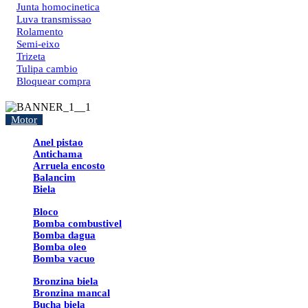
Junta homocinetica
Luva transmissao
Rolamento
Semi-eixo
Trizeta
Tulipa cambio
Bloquear compra
Motor
Anel pistao
Antichama
Arruela encosto
Balancim
Biela
Bloco
Bomba combustivel
Bomba dagua
Bomba oleo
Bomba vacuo
Bronzina biela
Bronzina mancal
Bucha biela