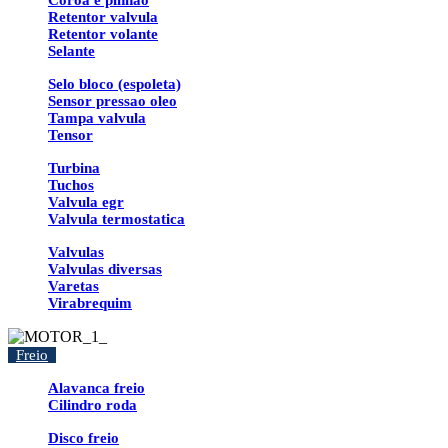
Coroa e pinhao
Retentor valvula
Retentor volante
Selante
Selo bloco (espoleta)
Sensor pressao oleo
Tampa valvula
Tensor
Turbina
Tuchos
Valvula egr
Valvula termostatica
Valvulas
Valvulas diversas
Varetas
Virabrequim
Freio
Alavanca freio
Cilindro roda
Disco freio