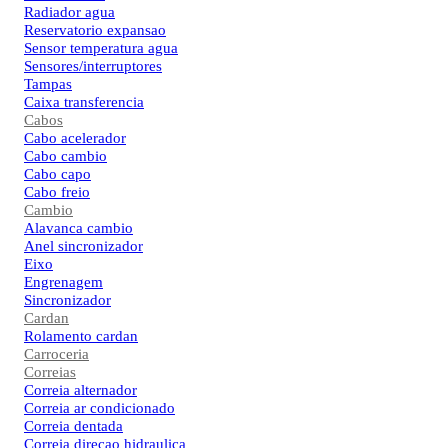
Radiador agua
Reservatorio expansao
Sensor temperatura agua
Sensores/interruptores
Tampas
Caixa transferencia
Cabos
Cabo acelerador
Cabo cambio
Cabo capo
Cabo freio
Cambio
Alavanca cambio
Anel sincronizador
Eixo
Engrenagem
Sincronizador
Cardan
Rolamento cardan
Carroceria
Correias
Correia alternador
Correia ar condicionado
Correia dentada
Correia direcao hidraulica