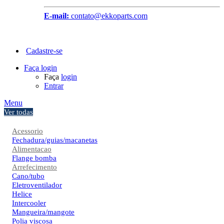
E-mail:
contato@ekkoparts.com
Cadastre-se
Faça login
Faça
login
Entrar
Menu
Ver todas
Acessorio
Fechadura/guias/macanetas
Alimentacao
Flange bomba
Arrefecimento
Cano/tubo
Eletroventilador
Helice
Intercooler
Mangueira/mangote
Polia viscosa