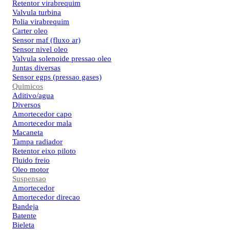
Retentor virabrequim
Valvula turbina
Polia virabrequim
Carter oleo
Sensor maf (fluxo ar)
Sensor nivel oleo
Valvula solenoide pressao oleo
Juntas diversas
Sensor egps (pressao gases)
Quimicos
Aditivo/agua
Diversos
Amortecedor capo
Amortecedor mala
Macaneta
Tampa radiador
Retentor eixo piloto
Fluido freio
Oleo motor
Suspensao
Amortecedor
Amortecedor direcao
Bandeja
Batente
Bieleta