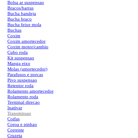
Bolsa ar suspensao
Bracos/barras
Bucha bandeja
Bucha braco
Bucha feixe mola
Buchas
Coxim
Coxim amortecedor
Coxim motor/cambio
Cubo roda
Kit suspensao
Manga eixo
Molas (amortecedor)
Parafusos e porcas
Pivo suspensao
Retentor roda
Rolamento amortecedor
Rolamento roda
Terminal direcao
Inativar
Transmissao
Coifas
Coroa e pinhao
Corrente
Cruzeta