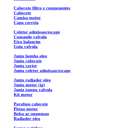
Cabecote filtro e componentes
Cabecote
Camisa motor
Capa correia
Coletor admissao/escape
Comando valvula
Eixo balancim
Guia valvula
Junta bomba oleo
Junta cabecote
Junta carter
Junta coletor admissao/escape
Junta radiador oleo
Junta motor (jg)
Junta tampa valvula
Kit motor
Parafuso cabecote
Pistao motor
Bolsa ar suspensao
Radiador oleo