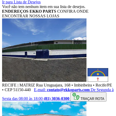
Ir para Lista de Desejos
Você não tem nenhum item em sua lista de desejos.
ENDEREÇOS
EKKO PARTS
CONFIRA ONDE
ENCONTRAR NOSSAS LOJAS
RECIFE | MATRIZ
Rua Uruguajara, 168 • Imbiribeira • Recife/PE
• CEP 51150-440
E-mail:
contato@ekkoparts.com
De Segunda à
Sexta das 08:00 às 18:00
(81) 3036-0300
TRAÇAR ROTA