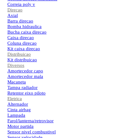
Correia poly v
Direcao
Axial
Barra direcao
Bomba hidraulica
Bucha caixa direcao
Caixa direcao
Coluna direcao
Kit caixa direcao
Distribuicao
Kit distribuicao
Diversos
Amortecedor capo
Amortecedor mala
Macaneta
Tampa radiador
Retentor eixo piloto
Eletrica
Alternador
Cinta airbag
Lampada
Farol/lanterna/retrovisor
Motor partida
Sensor nivel combustivel
Sensor velocidade