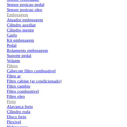
Sensor posicao pedal
Sensor posicao oleo
Embreagem
Atuador embreagem
Cilindro auxiliar
Cilindro mestre
Garfo
Kit embreagem
Pedal
Rolamento embreagem
Suporte pedal
Volante
Filtros
Cabecote filtro combustivel
Filtro ar
Filtro cabine (ar condicionado)
Filtro cambio
Filtro combustivel
Filtro oleo
Freio
Alavanca freio
Cilindro roda
Disco freio
Flexivel