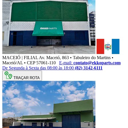
MACEIÓ | FILIAL
Av. Maceió, 863 • Tabuleiro do Martins •
Maceió/AL • CEP 57061-110
E-mail:
contato@ekkoparts.com
De Segunda à Sexta das 08:00 às 18:00
(82) 3142-6111
TRAÇAR ROTA