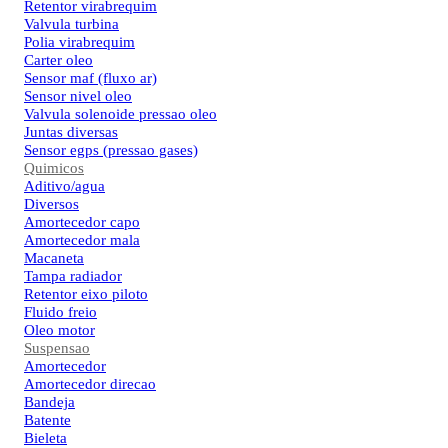
Retentor virabrequim
Valvula turbina
Polia virabrequim
Carter oleo
Sensor maf (fluxo ar)
Sensor nivel oleo
Valvula solenoide pressao oleo
Juntas diversas
Sensor egps (pressao gases)
Quimicos
Aditivo/agua
Diversos
Amortecedor capo
Amortecedor mala
Macaneta
Tampa radiador
Retentor eixo piloto
Fluido freio
Oleo motor
Suspensao
Amortecedor
Amortecedor direcao
Bandeja
Batente
Bieleta