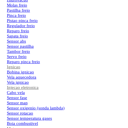
Hidrovacuo
Molas freio
Pastilha freio
Pinca freio
Pistao pinca freio
Regulador freio
Reparo freio
Sapata freio
Sensor abs
Sensor pastilha
Tambor freio
Servo freio
Reparo pinca freio
Ignicao
Bobina ignicao
Vela aquecedora
Vela ignicao
Injecao eletronica
Cabo vela
Sensor fase
Sensor map
Sensor oxigenio (sonda lambda)
Sensor rotacao
Sensor temperatura gases
Boia combustivel