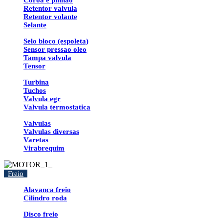
Coroa e pinhao
Retentor valvula
Retentor volante
Selante
Selo bloco (espoleta)
Sensor pressao oleo
Tampa valvula
Tensor
Turbina
Tuchos
Valvula egr
Valvula termostatica
Valvulas
Valvulas diversas
Varetas
Virabrequim
Freio
Alavanca freio
Cilindro roda
Disco freio