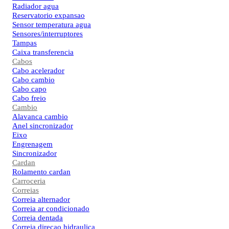
Radiador agua
Reservatorio expansao
Sensor temperatura agua
Sensores/interruptores
Tampas
Caixa transferencia
Cabos
Cabo acelerador
Cabo cambio
Cabo capo
Cabo freio
Cambio
Alavanca cambio
Anel sincronizador
Eixo
Engrenagem
Sincronizador
Cardan
Rolamento cardan
Carroceria
Correias
Correia alternador
Correia ar condicionado
Correia dentada
Correia direcao hidraulica