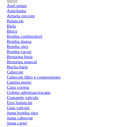
Motor
Anel pistao
Antichama
Arruela encosto
Balancim
Biela
Bloco
Bomba combustivel
Bomba dagua
Bomba oleo
Bomba vacuo
Bronzina biela
Bronzina mancal
Bucha biela
Cabecote
Cabecote filtro e componentes
Camisa motor
Capa correia
Coletor admissao/escape
Comando valvula
Eixo balancim
Guia valvula
Junta bomba oleo
Junta cabecote
Junta carter