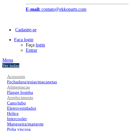
E-mail:
contato@ekkoparts.com
Cadastre-se
Faça login
Faça
login
Entrar
Menu
Ver todas
Acessorio
Fechadura/guias/macanetas
Alimentacao
Flange bomba
Arrefecimento
Cano/tubo
Eletroventilador
Helice
Intercooler
Mangueira/mangote
Polia viscosa