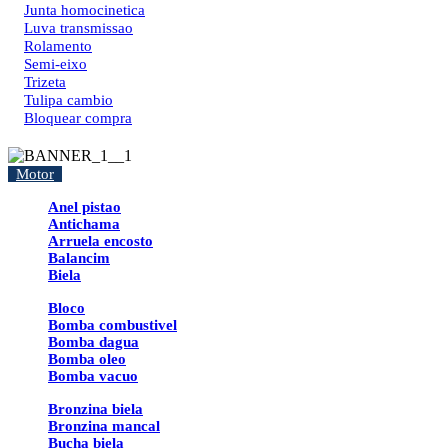
Junta homocinetica
Luva transmissao
Rolamento
Semi-eixo
Trizeta
Tulipa cambio
Bloquear compra
Motor
Anel pistao
Antichama
Arruela encosto
Balancim
Biela
Bloco
Bomba combustivel
Bomba dagua
Bomba oleo
Bomba vacuo
Bronzina biela
Bronzina mancal
Bucha biela