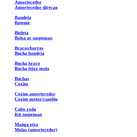
Amortecedor
Amortecedor direcao
Bandeja
Batente
Bieleta
Bolsa ar suspensao
Bracos/barras
Bucha bandeja
Bucha braco
Bucha feixe mola
Buchas
Coxim
Coxim amortecedor
Coxim motor/cambio
Cubo roda
Kit suspensao
Manga eixo
Molas (amortecedor)