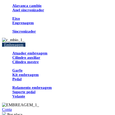
Alavanca cambio
Anel sincronizador
Eixo
Engrenagem
Sincronizador
Embreagem
Atuador embreagem
Cilindro auxiliar
Cilindro mestre
Garfo
Kit embreagem
Pedal
Rolamento embreagem
Suporte pedal
Volante
Conta
Por placa