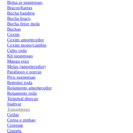
Bolsa ar suspensao
Bracos/barras
Bucha bandeja
Bucha braco
Bucha feixe mola
Buchas
Coxim
Coxim amortecedor
Coxim motor/cambio
Cubo roda
Kit suspensao
Manga eixo
Molas (amortecedor)
Parafusos e porcas
Pivo suspensao
Retentor roda
Rolamento amortecedor
Rolamento roda
Terminal direcao
Inativar
Transmissao
Coifas
Coroa e pinhao
Corrente
Cruzeta