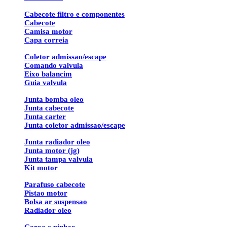
Cabecote filtro e componentes
Cabecote
Camisa motor
Capa correia
Coletor admissao/escape
Comando valvula
Eixo balancim
Guia valvula
Junta bomba oleo
Junta cabecote
Junta carter
Junta coletor admissao/escape
Junta radiador oleo
Junta motor (jg)
Junta tampa valvula
Kit motor
Parafuso cabecote
Pistao motor
Bolsa ar suspensao
Radiador oleo