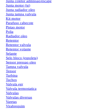
Junta coletor admissao/escape
Junta motor (jg)
Junta radiador oleo
Junta tampa valvula
Kit motor
Parafuso cabecote
Pistao motor
Polia
Radiador oleo
Retentor
Retentor valvula
Retentor volante
Selante
Selo bloco (espoleta)
Sensor pressao oleo
Tampa valvula
Tensor
Turbina
Tuchos
Valvula egr
Valvula termostatica
Valvulas
Valvulas diversas
Varetas
Virabrequim