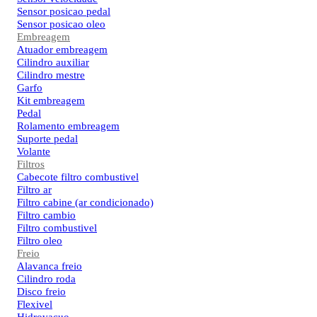
Sensor posicao pedal
Sensor posicao oleo
Embreagem
Atuador embreagem
Cilindro auxiliar
Cilindro mestre
Garfo
Kit embreagem
Pedal
Rolamento embreagem
Suporte pedal
Volante
Filtros
Cabecote filtro combustivel
Filtro ar
Filtro cabine (ar condicionado)
Filtro cambio
Filtro combustivel
Filtro oleo
Freio
Alavanca freio
Cilindro roda
Disco freio
Flexivel