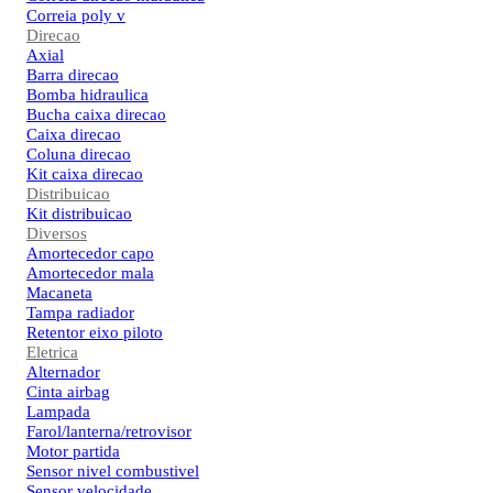
Correia poly v
Direcao
Axial
Barra direcao
Bomba hidraulica
Bucha caixa direcao
Caixa direcao
Coluna direcao
Kit caixa direcao
Distribuicao
Kit distribuicao
Diversos
Amortecedor capo
Amortecedor mala
Macaneta
Tampa radiador
Retentor eixo piloto
Eletrica
Alternador
Cinta airbag
Lampada
Farol/lanterna/retrovisor
Motor partida
Sensor nivel combustivel
Sensor velocidade