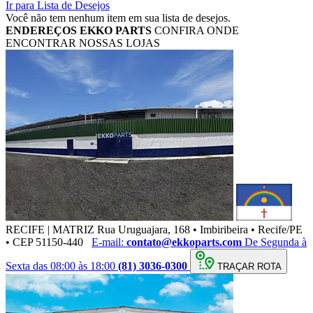
Ir para Lista de Desejos
Você não tem nenhum item em sua lista de desejos.
ENDEREÇOS
EKKO PARTS
CONFIRA ONDE
ENCONTRAR NOSSAS LOJAS
RECIFE | MATRIZ
Rua Uruguajara, 168 • Imbiribeira • Recife/PE
• CEP 51150-440
E-mail:
contato@ekkoparts.com
De Segunda à
Sexta das 08:00 às 18:00
(81) 3036-0300
TRAÇAR ROTA