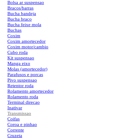
Bolsa ar suspensao
Bracos/barras
Bucha bandeja
Bucha braco
Bucha feixe mola
Buchas
Coxim
Coxim amortecedor
Coxim motor/cambio
Cubo roda
Kit suspensao
Manga eixo
Molas (amortecedor)
Parafusos e porcas
Pivo suspensao
Retentor roda
Rolamento amortecedor
Rolamento roda
Terminal direcao
Inativar
Transmissao
Coifas
Coroa e pinhao
Corrente
Cruzeta