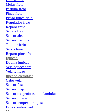
Hidrovacuo
Molas freio
Pastilha freio
Pinca freio
Pistao pinca freio
Regulador freio
Reparo freio
Sapata freio
Sensor abs
Sensor pastilha
Tambor freio
Servo freio
Reparo pinca freio
Ignicao
Bobina ignicao
Vela aquecedora
Vela ignicao
Injecao eletronica
Cabo vela
Sensor fase
Sensor map
Sensor oxigenio (sonda lambda)
Sensor rotacao
Sensor temperatura gases
Boia combustivel