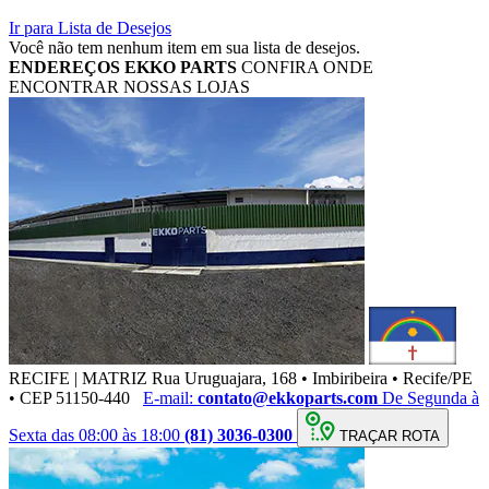
Ir para Lista de Desejos
Você não tem nenhum item em sua lista de desejos.
ENDEREÇOS
EKKO PARTS
CONFIRA ONDE
ENCONTRAR NOSSAS LOJAS
RECIFE | MATRIZ
Rua Uruguajara, 168 • Imbiribeira • Recife/PE
• CEP 51150-440
E-mail:
contato@ekkoparts.com
De Segunda à
Sexta das 08:00 às 18:00
(81) 3036-0300
TRAÇAR ROTA