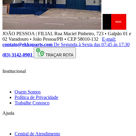
JOÃO PESSOA | FILIAL
Rua Maciel Pinheiro, 723 • Galpão 01 e
02 Varadouro • João Pessoa/PB • CEP 58010-132
E-mail:
contato@ekkoparts.com
De Segunda à Sexta das 07:45 às 17:30
(83) 3142-0901
TRAÇAR ROTA
Institucional
Quem Somos
Política de Privacidade
Trabalhe Conosco
Ajuda
Central de Atendimento