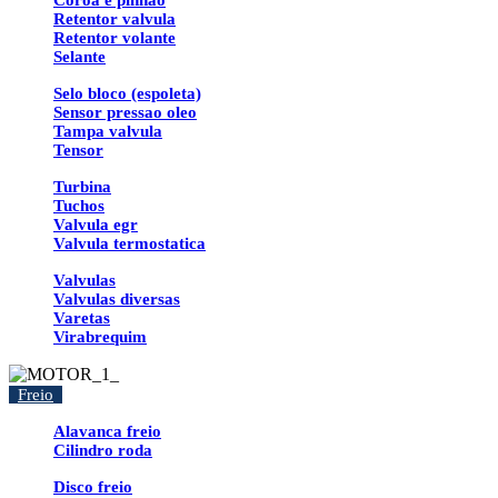
Coroa e pinhao
Retentor valvula
Retentor volante
Selante
Selo bloco (espoleta)
Sensor pressao oleo
Tampa valvula
Tensor
Turbina
Tuchos
Valvula egr
Valvula termostatica
Valvulas
Valvulas diversas
Varetas
Virabrequim
Freio
Alavanca freio
Cilindro roda
Disco freio