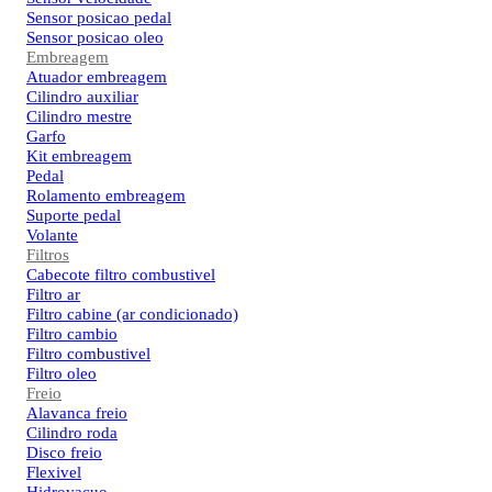
Sensor posicao pedal
Sensor posicao oleo
Embreagem
Atuador embreagem
Cilindro auxiliar
Cilindro mestre
Garfo
Kit embreagem
Pedal
Rolamento embreagem
Suporte pedal
Volante
Filtros
Cabecote filtro combustivel
Filtro ar
Filtro cabine (ar condicionado)
Filtro cambio
Filtro combustivel
Filtro oleo
Freio
Alavanca freio
Cilindro roda
Disco freio
Flexivel