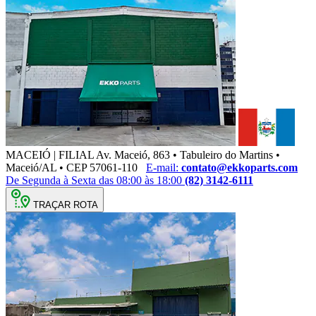
MACEIÓ | FILIAL
Av. Maceió, 863 • Tabuleiro do Martins •
Maceió/AL • CEP 57061-110
E-mail:
contato@ekkoparts.com
De Segunda à Sexta das 08:00 às 18:00
(82) 3142-6111
TRAÇAR ROTA