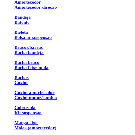
Amortecedor
Amortecedor direcao
Bandeja
Batente
Bieleta
Bolsa ar suspensao
Bracos/barras
Bucha bandeja
Bucha braco
Bucha feixe mola
Buchas
Coxim
Coxim amortecedor
Coxim motor/cambio
Cubo roda
Kit suspensao
Manga eixo
Molas (amortecedor)