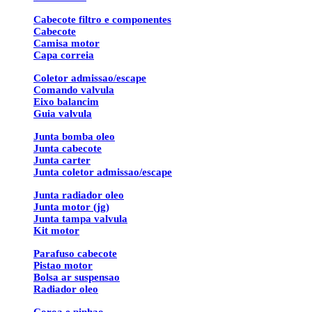
Cabecote filtro e componentes
Cabecote
Camisa motor
Capa correia
Coletor admissao/escape
Comando valvula
Eixo balancim
Guia valvula
Junta bomba oleo
Junta cabecote
Junta carter
Junta coletor admissao/escape
Junta radiador oleo
Junta motor (jg)
Junta tampa valvula
Kit motor
Parafuso cabecote
Pistao motor
Bolsa ar suspensao
Radiador oleo