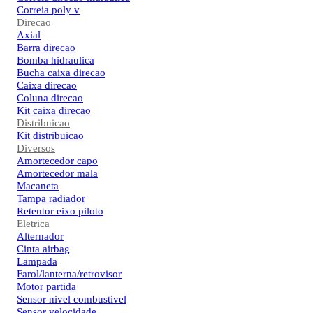
Correia poly v
Direcao
Axial
Barra direcao
Bomba hidraulica
Bucha caixa direcao
Caixa direcao
Coluna direcao
Kit caixa direcao
Distribuicao
Kit distribuicao
Diversos
Amortecedor capo
Amortecedor mala
Macaneta
Tampa radiador
Retentor eixo piloto
Eletrica
Alternador
Cinta airbag
Lampada
Farol/lanterna/retrovisor
Motor partida
Sensor nivel combustivel
Sensor velocidade