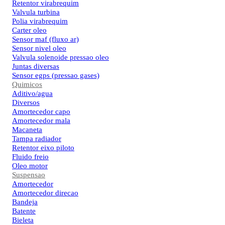
Retentor virabrequim
Valvula turbina
Polia virabrequim
Carter oleo
Sensor maf (fluxo ar)
Sensor nivel oleo
Valvula solenoide pressao oleo
Juntas diversas
Sensor egps (pressao gases)
Quimicos
Aditivo/agua
Diversos
Amortecedor capo
Amortecedor mala
Macaneta
Tampa radiador
Retentor eixo piloto
Fluido freio
Oleo motor
Suspensao
Amortecedor
Amortecedor direcao
Bandeja
Batente
Bieleta