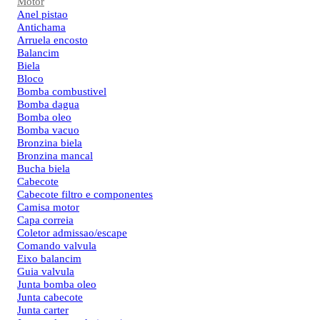
Motor
Anel pistao
Antichama
Arruela encosto
Balancim
Biela
Bloco
Bomba combustivel
Bomba dagua
Bomba oleo
Bomba vacuo
Bronzina biela
Bronzina mancal
Bucha biela
Cabecote
Cabecote filtro e componentes
Camisa motor
Capa correia
Coletor admissao/escape
Comando valvula
Eixo balancim
Guia valvula
Junta bomba oleo
Junta cabecote
Junta carter