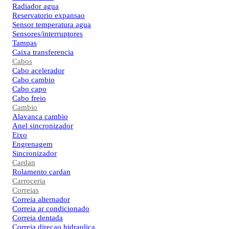
Radiador agua
Reservatorio expansao
Sensor temperatura agua
Sensores/interruptores
Tampas
Caixa transferencia
Cabos
Cabo acelerador
Cabo cambio
Cabo capo
Cabo freio
Cambio
Alavanca cambio
Anel sincronizador
Eixo
Engrenagem
Sincronizador
Cardan
Rolamento cardan
Carroceria
Correias
Correia alternador
Correia ar condicionado
Correia dentada
Correia direcao hidraulica