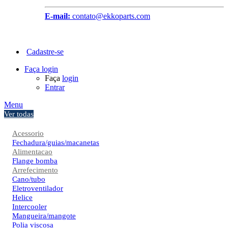
E-mail:
contato@ekkoparts.com
Cadastre-se
Faça login
Faça
login
Entrar
Menu
Ver todas
Acessorio
Fechadura/guias/macanetas
Alimentacao
Flange bomba
Arrefecimento
Cano/tubo
Eletroventilador
Helice
Intercooler
Mangueira/mangote
Polia viscosa