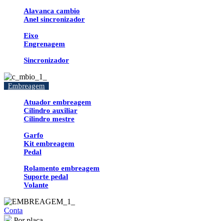
Alavanca cambio
Anel sincronizador
Eixo
Engrenagem
Sincronizador
Embreagem
Atuador embreagem
Cilindro auxiliar
Cilindro mestre
Garfo
Kit embreagem
Pedal
Rolamento embreagem
Suporte pedal
Volante
Conta
Por placa