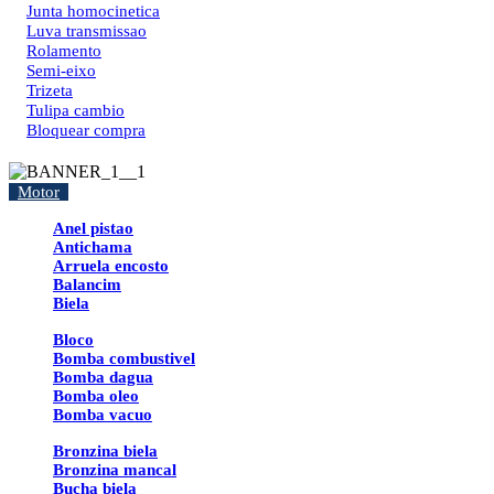
Junta homocinetica
Luva transmissao
Rolamento
Semi-eixo
Trizeta
Tulipa cambio
Bloquear compra
Motor
Anel pistao
Antichama
Arruela encosto
Balancim
Biela
Bloco
Bomba combustivel
Bomba dagua
Bomba oleo
Bomba vacuo
Bronzina biela
Bronzina mancal
Bucha biela