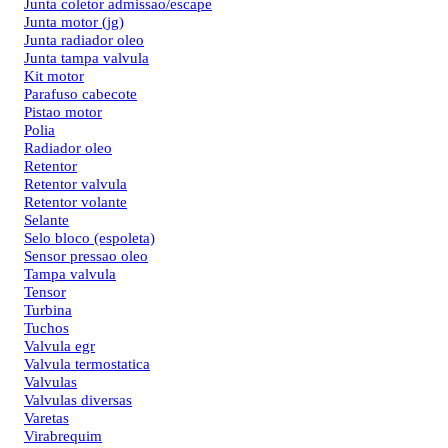
Junta coletor admissao/escape
Junta motor (jg)
Junta radiador oleo
Junta tampa valvula
Kit motor
Parafuso cabecote
Pistao motor
Polia
Radiador oleo
Retentor
Retentor valvula
Retentor volante
Selante
Selo bloco (espoleta)
Sensor pressao oleo
Tampa valvula
Tensor
Turbina
Tuchos
Valvula egr
Valvula termostatica
Valvulas
Valvulas diversas
Varetas
Virabrequim