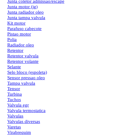
Junta coletor admissao/escape
Junta motor (jg)
Junta radiador oleo
Junta tampa valvula
Kit motor
Parafuso cabecote
Pistao motor
Polia
Radiador oleo
Retentor
Retentor valvula
Retentor volante
Selante
Selo bloco (espoleta)
Sensor pressao oleo
Tampa valvula
Tensor
Turbina
Tuchos
Valvula egr
Valvula termostatica
Valvulas
Valvulas diversas
Varetas
Virabrequim