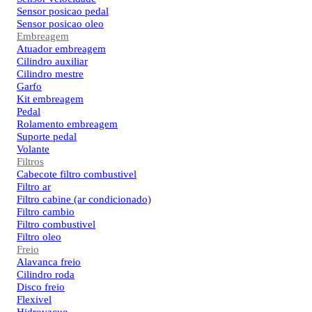
Sensor posicao pedal
Sensor posicao oleo
Embreagem
Atuador embreagem
Cilindro auxiliar
Cilindro mestre
Garfo
Kit embreagem
Pedal
Rolamento embreagem
Suporte pedal
Volante
Filtros
Cabecote filtro combustivel
Filtro ar
Filtro cabine (ar condicionado)
Filtro cambio
Filtro combustivel
Filtro oleo
Freio
Alavanca freio
Cilindro roda
Disco freio
Flexivel