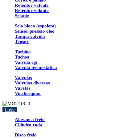
Coroa e pinhao
Retentor valvula
Retentor volante
Selante
Selo bloco (espoleta)
Sensor pressao oleo
Tampa valvula
Tensor
Turbina
Tuchos
Valvula egr
Valvula termostatica
Valvulas
Valvulas diversas
Varetas
Virabrequim
Freio
Alavanca freio
Cilindro roda
Disco freio