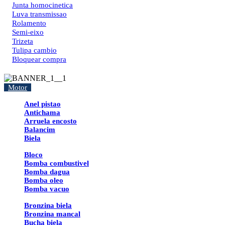
Junta homocinetica
Luva transmissao
Rolamento
Semi-eixo
Trizeta
Tulipa cambio
Bloquear compra
Motor
Anel pistao
Antichama
Arruela encosto
Balancim
Biela
Bloco
Bomba combustivel
Bomba dagua
Bomba oleo
Bomba vacuo
Bronzina biela
Bronzina mancal
Bucha biela