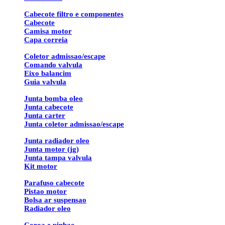
Cabecote filtro e componentes
Cabecote
Camisa motor
Capa correia
Coletor admissao/escape
Comando valvula
Eixo balancim
Guia valvula
Junta bomba oleo
Junta cabecote
Junta carter
Junta coletor admissao/escape
Junta radiador oleo
Junta motor (jg)
Junta tampa valvula
Kit motor
Parafuso cabecote
Pistao motor
Bolsa ar suspensao
Radiador oleo