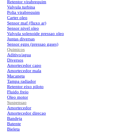
Retentor virabrequim
Valvula turbina
Polia virabrequim
Carter oleo
Sensor maf (fluxo ar)
Sensor nivel oleo
Valvula solenoide pressao oleo
Juntas diversas
Sensor egps (pressao gases)
Quimicos
Aditivo/agua
Diversos
Amortecedor capo
Amortecedor mala
Macaneta
Tampa radiador
Retentor eixo piloto
Fluido freio
Oleo motor
Suspensao
Amortecedor
Amortecedor direcao
Bandeja
Batente
Bieleta