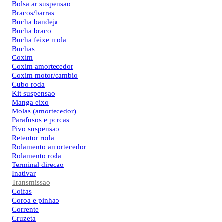
Bolsa ar suspensao
Bracos/barras
Bucha bandeja
Bucha braco
Bucha feixe mola
Buchas
Coxim
Coxim amortecedor
Coxim motor/cambio
Cubo roda
Kit suspensao
Manga eixo
Molas (amortecedor)
Parafusos e porcas
Pivo suspensao
Retentor roda
Rolamento amortecedor
Rolamento roda
Terminal direcao
Inativar
Transmissao
Coifas
Coroa e pinhao
Corrente
Cruzeta