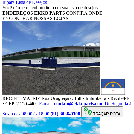
Ir para Lista de Desejos
Você não tem nenhum item em sua lista de desejos.
ENDEREÇOS
EKKO PARTS
CONFIRA ONDE
ENCONTRAR NOSSAS LOJAS
RECIFE | MATRIZ
Rua Uruguajara, 168 • Imbiribeira • Recife/PE
• CEP 51150-440
E-mail:
contato@ekkoparts.com
De Segunda à
Sexta das 08:00 às 18:00
(81) 3036-0300
TRAÇAR ROTA