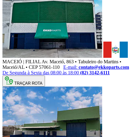
MACEIÓ | FILIAL
Av. Maceió, 863 • Tabuleiro do Martins •
Maceió/AL • CEP 57061-110
E-mail:
contato@ekkoparts.com
De Segunda à Sexta das 08:00 às 18:00
(82) 3142-6111
TRAÇAR ROTA