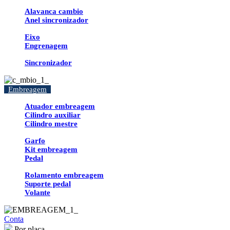
Alavanca cambio
Anel sincronizador
Eixo
Engrenagem
Sincronizador
Embreagem
Atuador embreagem
Cilindro auxiliar
Cilindro mestre
Garfo
Kit embreagem
Pedal
Rolamento embreagem
Suporte pedal
Volante
Conta
Por placa