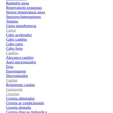
Radiador agua
Reservatorio expansao
Sensor temperatura agua
Sensores/interruptores
Tampas
Caixa transferencia
Cabos
Cabo acelerador
Cabo cambio
Cabo capo
Cabo freio
Cambio
Alavanca cambio
Anel sincronizador
Eixo
Engrenagem
Sincronizador
Cardan
Rolamento cardan
Carroceria
Correias
Correia alternador
Correia ar condicionado
Correia dentada
Correia direcao hidraulica