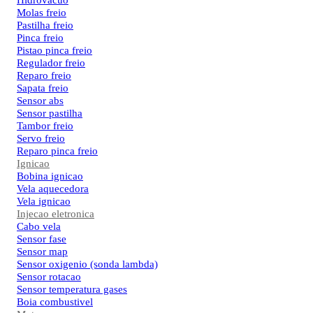
Hidrovacuo
Molas freio
Pastilha freio
Pinca freio
Pistao pinca freio
Regulador freio
Reparo freio
Sapata freio
Sensor abs
Sensor pastilha
Tambor freio
Servo freio
Reparo pinca freio
Ignicao
Bobina ignicao
Vela aquecedora
Vela ignicao
Injecao eletronica
Cabo vela
Sensor fase
Sensor map
Sensor oxigenio (sonda lambda)
Sensor rotacao
Sensor temperatura gases
Boia combustivel