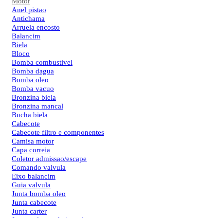
Motor
Anel pistao
Antichama
Arruela encosto
Balancim
Biela
Bloco
Bomba combustivel
Bomba dagua
Bomba oleo
Bomba vacuo
Bronzina biela
Bronzina mancal
Bucha biela
Cabecote
Cabecote filtro e componentes
Camisa motor
Capa correia
Coletor admissao/escape
Comando valvula
Eixo balancim
Guia valvula
Junta bomba oleo
Junta cabecote
Junta carter