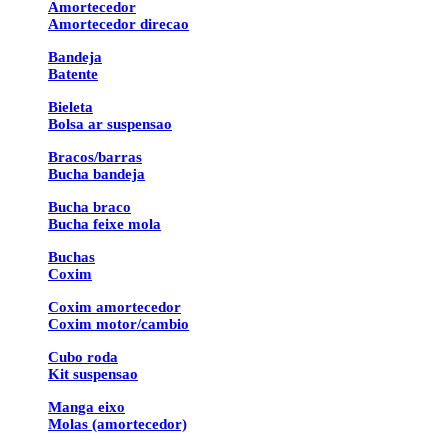
Amortecedor
Amortecedor direcao
Bandeja
Batente
Bieleta
Bolsa ar suspensao
Bracos/barras
Bucha bandeja
Bucha braco
Bucha feixe mola
Buchas
Coxim
Coxim amortecedor
Coxim motor/cambio
Cubo roda
Kit suspensao
Manga eixo
Molas (amortecedor)