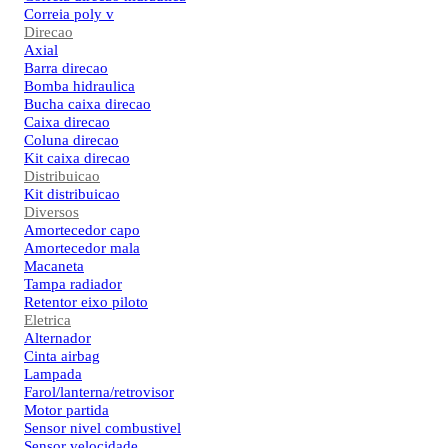
Correia poly v
Direcao
Axial
Barra direcao
Bomba hidraulica
Bucha caixa direcao
Caixa direcao
Coluna direcao
Kit caixa direcao
Distribuicao
Kit distribuicao
Diversos
Amortecedor capo
Amortecedor mala
Macaneta
Tampa radiador
Retentor eixo piloto
Eletrica
Alternador
Cinta airbag
Lampada
Farol/lanterna/retrovisor
Motor partida
Sensor nivel combustivel
Sensor velocidade