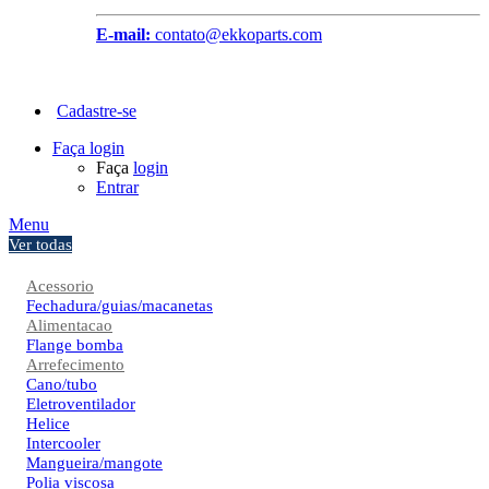
E-mail:
contato@ekkoparts.com
Cadastre-se
Faça login
Faça
login
Entrar
Menu
Ver todas
Acessorio
Fechadura/guias/macanetas
Alimentacao
Flange bomba
Arrefecimento
Cano/tubo
Eletroventilador
Helice
Intercooler
Mangueira/mangote
Polia viscosa