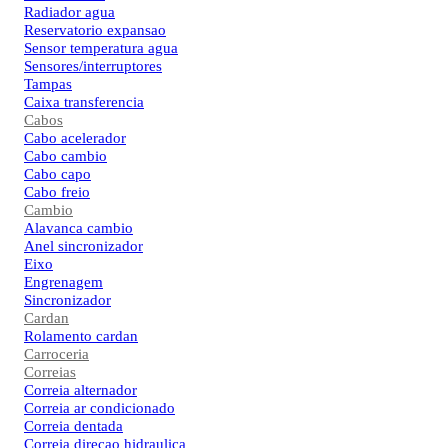
Radiador agua
Reservatorio expansao
Sensor temperatura agua
Sensores/interruptores
Tampas
Caixa transferencia
Cabos
Cabo acelerador
Cabo cambio
Cabo capo
Cabo freio
Cambio
Alavanca cambio
Anel sincronizador
Eixo
Engrenagem
Sincronizador
Cardan
Rolamento cardan
Carroceria
Correias
Correia alternador
Correia ar condicionado
Correia dentada
Correia direcao hidraulica