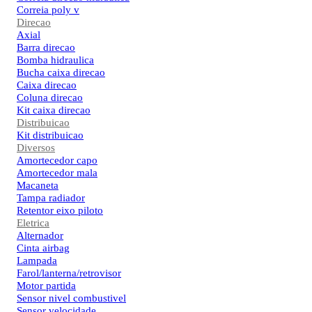
Correia poly v
Direcao
Axial
Barra direcao
Bomba hidraulica
Bucha caixa direcao
Caixa direcao
Coluna direcao
Kit caixa direcao
Distribuicao
Kit distribuicao
Diversos
Amortecedor capo
Amortecedor mala
Macaneta
Tampa radiador
Retentor eixo piloto
Eletrica
Alternador
Cinta airbag
Lampada
Farol/lanterna/retrovisor
Motor partida
Sensor nivel combustivel
Sensor velocidade