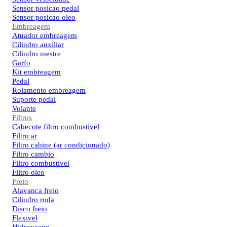
Sensor posicao pedal
Sensor posicao oleo
Embreagem
Atuador embreagem
Cilindro auxiliar
Cilindro mestre
Garfo
Kit embreagem
Pedal
Rolamento embreagem
Suporte pedal
Volante
Filtros
Cabecote filtro combustivel
Filtro ar
Filtro cabine (ar condicionado)
Filtro cambio
Filtro combustivel
Filtro oleo
Freio
Alavanca freio
Cilindro roda
Disco freio
Flexivel