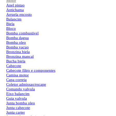
Motor
Anel pistao
Antichama
Arruela encosto
Balancim
Biela
Bloco
Bomba combustivel
Bomba dagua
Bomba oleo
Bomba vacuo
Bronzina biela
Bronzina mancal
Bucha biela
Cabecote
Cabecote filtro e componentes
Camisa motor
Capa correia
Coletor admissao/escape
Comando valvula
Eixo balancim
Guia valvula
Junta bomba oleo
Junta cabecote
Junta carter