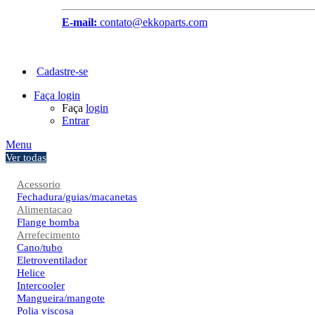
E-mail:
contato@ekkoparts.com
Cadastre-se
Faça login
Faça
login
Entrar
Menu
Ver todas
Acessorio
Fechadura/guias/macanetas
Alimentacao
Flange bomba
Arrefecimento
Cano/tubo
Eletroventilador
Helice
Intercooler
Mangueira/mangote
Polia viscosa