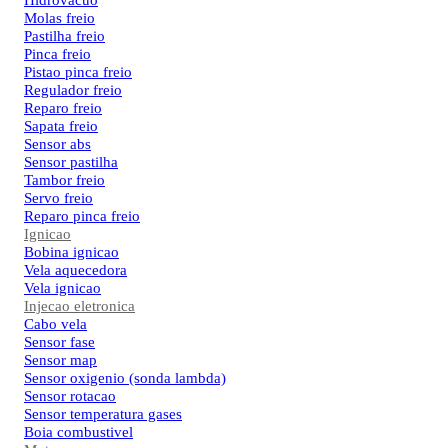
Hidrovacuo
Molas freio
Pastilha freio
Pinca freio
Pistao pinca freio
Regulador freio
Reparo freio
Sapata freio
Sensor abs
Sensor pastilha
Tambor freio
Servo freio
Reparo pinca freio
Ignicao
Bobina ignicao
Vela aquecedora
Vela ignicao
Injecao eletronica
Cabo vela
Sensor fase
Sensor map
Sensor oxigenio (sonda lambda)
Sensor rotacao
Sensor temperatura gases
Boia combustivel