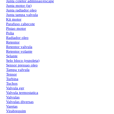
Junta coletor admissao/escape
Junta motor (jg)
Junta radiador oleo
Junta tampa valvula
Kit motor
Parafuso cabecote
Pistao motor
Polia
Radiador oleo
Retentor
Retentor valvula
Retentor volante
Selante
Selo bloco (espoleta)
Sensor pressao oleo
Tampa valvula
Tensor
Turbina
Tuchos
Valvula egr
Valvula termostatica
Valvulas
Valvulas diversas
Varetas
Virabrequim