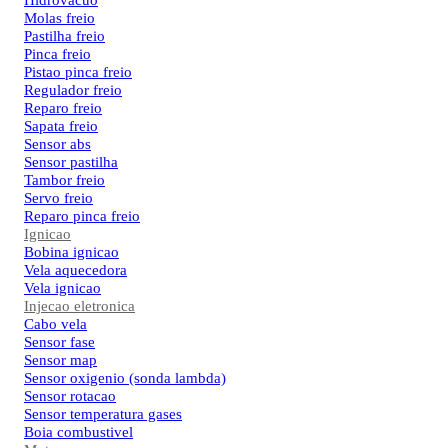
Hidrovacuo
Molas freio
Pastilha freio
Pinca freio
Pistao pinca freio
Regulador freio
Reparo freio
Sapata freio
Sensor abs
Sensor pastilha
Tambor freio
Servo freio
Reparo pinca freio
Ignicao
Bobina ignicao
Vela aquecedora
Vela ignicao
Injecao eletronica
Cabo vela
Sensor fase
Sensor map
Sensor oxigenio (sonda lambda)
Sensor rotacao
Sensor temperatura gases
Boia combustivel