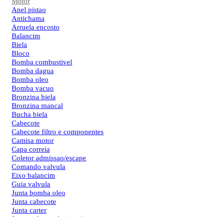
Motor
Anel pistao
Antichama
Arruela encosto
Balancim
Biela
Bloco
Bomba combustivel
Bomba dagua
Bomba oleo
Bomba vacuo
Bronzina biela
Bronzina mancal
Bucha biela
Cabecote
Cabecote filtro e componentes
Camisa motor
Capa correia
Coletor admissao/escape
Comando valvula
Eixo balancim
Guia valvula
Junta bomba oleo
Junta cabecote
Junta carter