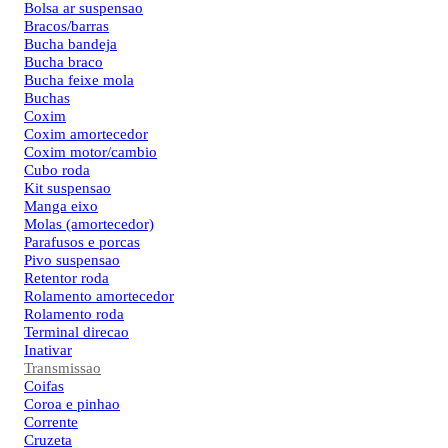
Bolsa ar suspensao
Bracos/barras
Bucha bandeja
Bucha braco
Bucha feixe mola
Buchas
Coxim
Coxim amortecedor
Coxim motor/cambio
Cubo roda
Kit suspensao
Manga eixo
Molas (amortecedor)
Parafusos e porcas
Pivo suspensao
Retentor roda
Rolamento amortecedor
Rolamento roda
Terminal direcao
Inativar
Transmissao
Coifas
Coroa e pinhao
Corrente
Cruzeta