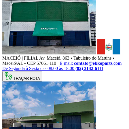
MACEIÓ | FILIAL
Av. Maceió, 863 • Tabuleiro do Martins •
Maceió/AL • CEP 57061-110
E-mail:
contato@ekkoparts.com
De Segunda à Sexta das 08:00 às 18:00
(82) 3142-6111
TRAÇAR ROTA