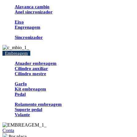
Alavanca cambio
Anel sincronizador
Eixo
Engrenagem
Sincronizador
Embreagem
Atuador embreagem
Cilindro auxiliar
Cilindro mestre
Garfo
Kit embreagem
Pedal
Rolamento embreagem
Suporte pedal
Volante
Conta
Por placa