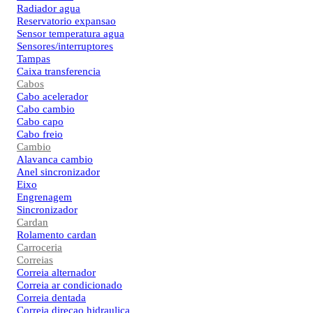
Radiador agua
Reservatorio expansao
Sensor temperatura agua
Sensores/interruptores
Tampas
Caixa transferencia
Cabos
Cabo acelerador
Cabo cambio
Cabo capo
Cabo freio
Cambio
Alavanca cambio
Anel sincronizador
Eixo
Engrenagem
Sincronizador
Cardan
Rolamento cardan
Carroceria
Correias
Correia alternador
Correia ar condicionado
Correia dentada
Correia direcao hidraulica