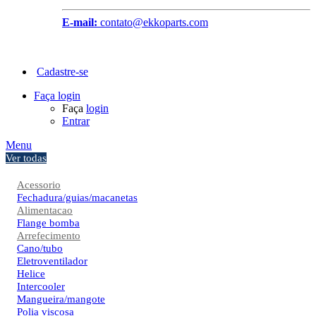
E-mail:
contato@ekkoparts.com
Cadastre-se
Faça login
Faça
login
Entrar
Menu
Ver todas
Acessorio
Fechadura/guias/macanetas
Alimentacao
Flange bomba
Arrefecimento
Cano/tubo
Eletroventilador
Helice
Intercooler
Mangueira/mangote
Polia viscosa