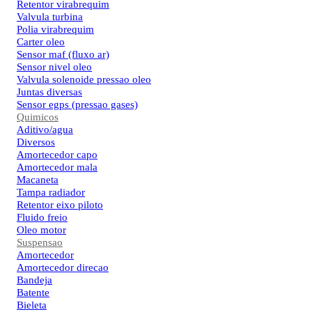
Retentor virabrequim
Valvula turbina
Polia virabrequim
Carter oleo
Sensor maf (fluxo ar)
Sensor nivel oleo
Valvula solenoide pressao oleo
Juntas diversas
Sensor egps (pressao gases)
Quimicos
Aditivo/agua
Diversos
Amortecedor capo
Amortecedor mala
Macaneta
Tampa radiador
Retentor eixo piloto
Fluido freio
Oleo motor
Suspensao
Amortecedor
Amortecedor direcao
Bandeja
Batente
Bieleta