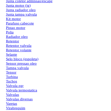
Junta coletor admissao/escape
Junta motor (jg)
Junta radiador oleo
Junta tampa valvula
Kit motor
Parafuso cabecote
Pistao motor
Polia
Radiador oleo
Retentor
Retentor valvula
Retentor volante
Selante
Selo bloco (espoleta)
Sensor pressao oleo
Tampa valvula
Tensor
Turbina
Tuchos
Valvula egr
Valvula termostatica
Valvulas
Valvulas diversas
Varetas
Virabrequim