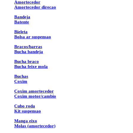
Amortecedor
Amortecedor direcao
Bandeja
Batente
Bieleta
Bolsa ar suspensao
Bracos/barras
Bucha bandeja
Bucha braco
Bucha feixe mola
Buchas
Coxim
Coxim amortecedor
Coxim motor/cambio
Cubo roda
Kit suspensao
Manga eixo
Molas (amortecedor)