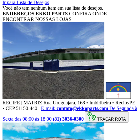
Ir para Lista de Desejos
Você não tem nenhum item em sua lista de desejos.
ENDEREÇOS
EKKO PARTS
CONFIRA ONDE
ENCONTRAR NOSSAS LOJAS
RECIFE | MATRIZ
Rua Uruguajara, 168 • Imbiribeira • Recife/PE
• CEP 51150-440
E-mail:
contato@ekkoparts.com
De Segunda à
Sexta das 08:00 às 18:00
(81) 3036-0300
TRAÇAR ROTA