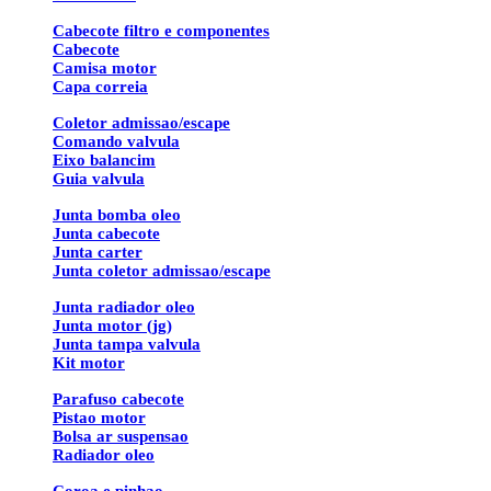
Cabecote filtro e componentes
Cabecote
Camisa motor
Capa correia
Coletor admissao/escape
Comando valvula
Eixo balancim
Guia valvula
Junta bomba oleo
Junta cabecote
Junta carter
Junta coletor admissao/escape
Junta radiador oleo
Junta motor (jg)
Junta tampa valvula
Kit motor
Parafuso cabecote
Pistao motor
Bolsa ar suspensao
Radiador oleo