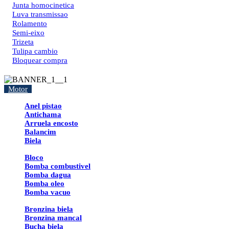
Junta homocinetica
Luva transmissao
Rolamento
Semi-eixo
Trizeta
Tulipa cambio
Bloquear compra
Motor
Anel pistao
Antichama
Arruela encosto
Balancim
Biela
Bloco
Bomba combustivel
Bomba dagua
Bomba oleo
Bomba vacuo
Bronzina biela
Bronzina mancal
Bucha biela