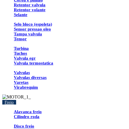
Coroa e pinhao
Retentor valvula
Retentor volante
Selante
Selo bloco (espoleta)
Sensor pressao oleo
Tampa valvula
Tensor
Turbina
Tuchos
Valvula egr
Valvula termostatica
Valvulas
Valvulas diversas
Varetas
Virabrequim
Freio
Alavanca freio
Cilindro roda
Disco freio