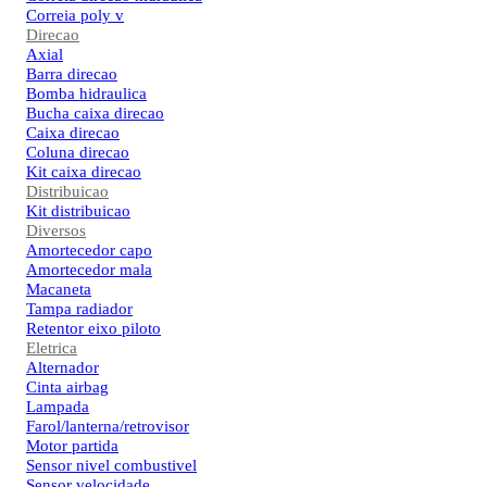
Correia poly v
Direcao
Axial
Barra direcao
Bomba hidraulica
Bucha caixa direcao
Caixa direcao
Coluna direcao
Kit caixa direcao
Distribuicao
Kit distribuicao
Diversos
Amortecedor capo
Amortecedor mala
Macaneta
Tampa radiador
Retentor eixo piloto
Eletrica
Alternador
Cinta airbag
Lampada
Farol/lanterna/retrovisor
Motor partida
Sensor nivel combustivel
Sensor velocidade