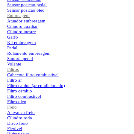
Sensor posicao pedal
Sensor posicao oleo
Embreagem
Atuador embreagem
Cilindro auxiliar
Cilindro mestre
Garfo
Kit embreagem
Pedal
Rolamento embreagem
Suporte pedal
Volante
Filtros
Cabecote filtro combustivel
Filtro ar
Filtro cabine (ar condicionado)
Filtro cambio
Filtro combustivel
Filtro oleo
Freio
Alavanca freio
Cilindro roda
Disco freio
Flexivel