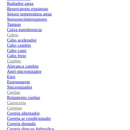
Radiador agua
Reservatorio expansao
Sensor temperatura agua
Sensores/interruptores
Tampas
Caixa transferencia
Cabos
Cabo acelerador
Cabo cambio
Cabo capo
Cabo freio
Cambio
Alavanca cambio
Anel sincronizador
Eixo
Engrenagem
Sincronizador
Cardan
Rolamento cardan
Carroceria
Correias
Correia alternador
Correia ar condicionado
Correia dentada
Correia direcao hidraulica