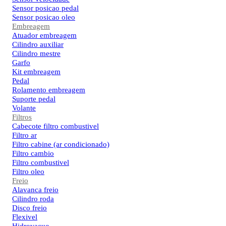
Sensor posicao pedal
Sensor posicao oleo
Embreagem
Atuador embreagem
Cilindro auxiliar
Cilindro mestre
Garfo
Kit embreagem
Pedal
Rolamento embreagem
Suporte pedal
Volante
Filtros
Cabecote filtro combustivel
Filtro ar
Filtro cabine (ar condicionado)
Filtro cambio
Filtro combustivel
Filtro oleo
Freio
Alavanca freio
Cilindro roda
Disco freio
Flexivel