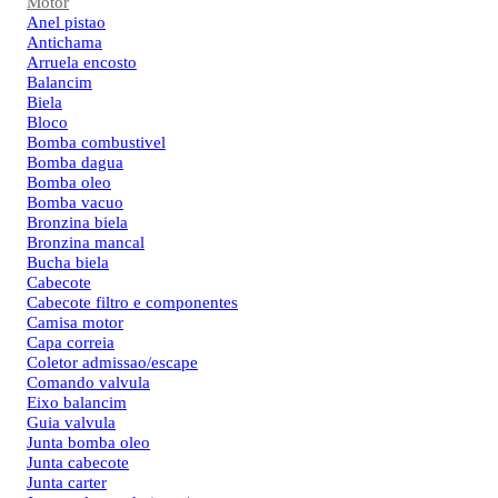
Motor
Anel pistao
Antichama
Arruela encosto
Balancim
Biela
Bloco
Bomba combustivel
Bomba dagua
Bomba oleo
Bomba vacuo
Bronzina biela
Bronzina mancal
Bucha biela
Cabecote
Cabecote filtro e componentes
Camisa motor
Capa correia
Coletor admissao/escape
Comando valvula
Eixo balancim
Guia valvula
Junta bomba oleo
Junta cabecote
Junta carter