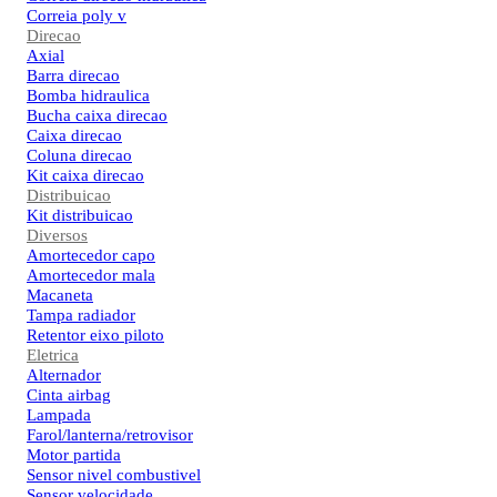
Correia poly v
Direcao
Axial
Barra direcao
Bomba hidraulica
Bucha caixa direcao
Caixa direcao
Coluna direcao
Kit caixa direcao
Distribuicao
Kit distribuicao
Diversos
Amortecedor capo
Amortecedor mala
Macaneta
Tampa radiador
Retentor eixo piloto
Eletrica
Alternador
Cinta airbag
Lampada
Farol/lanterna/retrovisor
Motor partida
Sensor nivel combustivel
Sensor velocidade