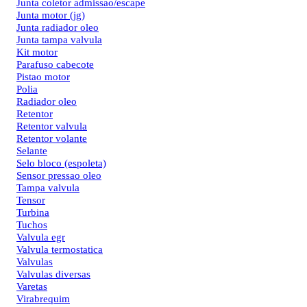
Junta coletor admissao/escape
Junta motor (jg)
Junta radiador oleo
Junta tampa valvula
Kit motor
Parafuso cabecote
Pistao motor
Polia
Radiador oleo
Retentor
Retentor valvula
Retentor volante
Selante
Selo bloco (espoleta)
Sensor pressao oleo
Tampa valvula
Tensor
Turbina
Tuchos
Valvula egr
Valvula termostatica
Valvulas
Valvulas diversas
Varetas
Virabrequim