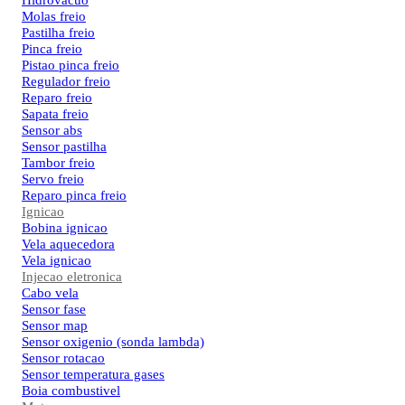
Hidrovacuo
Molas freio
Pastilha freio
Pinca freio
Pistao pinca freio
Regulador freio
Reparo freio
Sapata freio
Sensor abs
Sensor pastilha
Tambor freio
Servo freio
Reparo pinca freio
Ignicao
Bobina ignicao
Vela aquecedora
Vela ignicao
Injecao eletronica
Cabo vela
Sensor fase
Sensor map
Sensor oxigenio (sonda lambda)
Sensor rotacao
Sensor temperatura gases
Boia combustivel