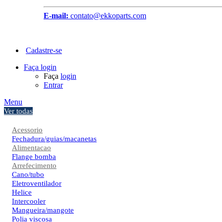
E-mail:
contato@ekkoparts.com
Cadastre-se
Faça login
Faça
login
Entrar
Menu
Ver todas
Acessorio
Fechadura/guias/macanetas
Alimentacao
Flange bomba
Arrefecimento
Cano/tubo
Eletroventilador
Helice
Intercooler
Mangueira/mangote
Polia viscosa