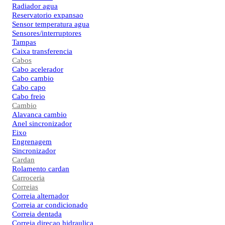
Radiador agua
Reservatorio expansao
Sensor temperatura agua
Sensores/interruptores
Tampas
Caixa transferencia
Cabos
Cabo acelerador
Cabo cambio
Cabo capo
Cabo freio
Cambio
Alavanca cambio
Anel sincronizador
Eixo
Engrenagem
Sincronizador
Cardan
Rolamento cardan
Carroceria
Correias
Correia alternador
Correia ar condicionado
Correia dentada
Correia direcao hidraulica