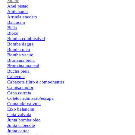
Motor
Anel pistao
Antichama
Arruela encosto
Balancim
Biela
Bloco
Bomba combustivel
Bomba dagua
Bomba oleo
Bomba vacuo
Bronzina biela
Bronzina mancal
Bucha biela
Cabecote
Cabecote filtro e componentes
Camisa motor
Capa correia
Coletor admissao/escape
Comando valvula
Eixo balancim
Guia valvula
Junta bomba oleo
Junta cabecote
Junta carter