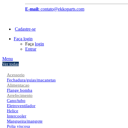
E-mail:
contato@ekkoparts.com
Cadastre-se
Faça login
Faça
login
Entrar
Menu
Ver todas
Acessorio
Fechadura/guias/macanetas
Alimentacao
Flange bomba
Arrefecimento
Cano/tubo
Eletroventilador
Helice
Intercooler
Mangueira/mangote
Polia viscosa