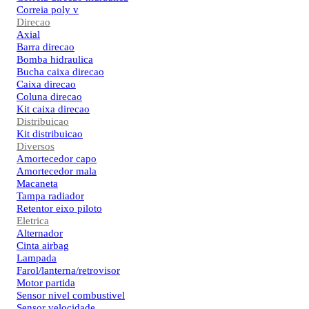
Correia poly v
Direcao
Axial
Barra direcao
Bomba hidraulica
Bucha caixa direcao
Caixa direcao
Coluna direcao
Kit caixa direcao
Distribuicao
Kit distribuicao
Diversos
Amortecedor capo
Amortecedor mala
Macaneta
Tampa radiador
Retentor eixo piloto
Eletrica
Alternador
Cinta airbag
Lampada
Farol/lanterna/retrovisor
Motor partida
Sensor nivel combustivel
Sensor velocidade