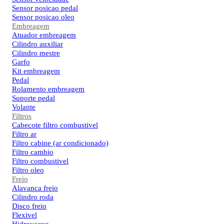
Sensor posicao pedal
Sensor posicao oleo
Embreagem
Atuador embreagem
Cilindro auxiliar
Cilindro mestre
Garfo
Kit embreagem
Pedal
Rolamento embreagem
Suporte pedal
Volante
Filtros
Cabecote filtro combustivel
Filtro ar
Filtro cabine (ar condicionado)
Filtro cambio
Filtro combustivel
Filtro oleo
Freio
Alavanca freio
Cilindro roda
Disco freio
Flexivel