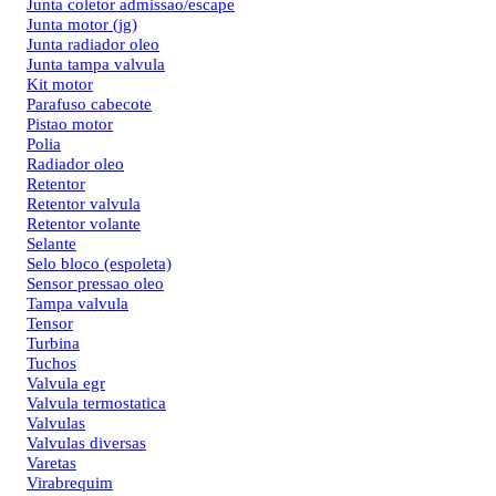
Junta coletor admissao/escape
Junta motor (jg)
Junta radiador oleo
Junta tampa valvula
Kit motor
Parafuso cabecote
Pistao motor
Polia
Radiador oleo
Retentor
Retentor valvula
Retentor volante
Selante
Selo bloco (espoleta)
Sensor pressao oleo
Tampa valvula
Tensor
Turbina
Tuchos
Valvula egr
Valvula termostatica
Valvulas
Valvulas diversas
Varetas
Virabrequim