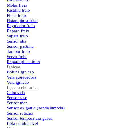
Hidrovacuo
Molas freio
Pastilha freio
Pinca freio
Pistao pinca freio
Regulador freio
Reparo freio
Sapata freio
Sensor abs
Sensor pastilha
Tambor freio
Servo freio
Reparo pinca freio
Ignicao
Bobina ignicao
Vela aquecedora
Vela ignicao
Injecao eletronica
Cabo vela
Sensor fase
Sensor map
Sensor oxigenio (sonda lambda)
Sensor rotacao
Sensor temperatura gases
Boia combustivel