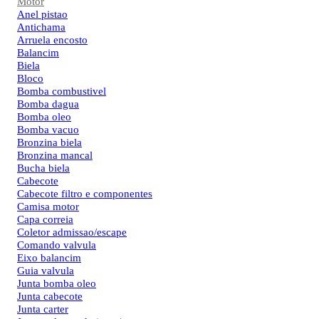
Motor
Anel pistao
Antichama
Arruela encosto
Balancim
Biela
Bloco
Bomba combustivel
Bomba dagua
Bomba oleo
Bomba vacuo
Bronzina biela
Bronzina mancal
Bucha biela
Cabecote
Cabecote filtro e componentes
Camisa motor
Capa correia
Coletor admissao/escape
Comando valvula
Eixo balancim
Guia valvula
Junta bomba oleo
Junta cabecote
Junta carter