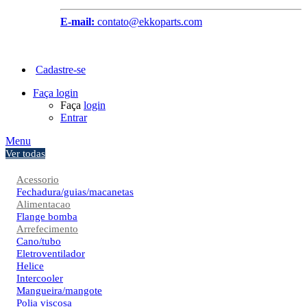
E-mail:
contato@ekkoparts.com
Cadastre-se
Faça login
Faça
login
Entrar
Menu
Ver todas
Acessorio
Fechadura/guias/macanetas
Alimentacao
Flange bomba
Arrefecimento
Cano/tubo
Eletroventilador
Helice
Intercooler
Mangueira/mangote
Polia viscosa