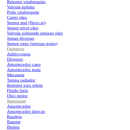
Retentor virabrequim
Valvula turbina
Polia virabrequim
Carter oleo
Sensor maf (fluxo ar)
Sensor nivel oleo
Valvula solenoide pressao oleo
Juntas diversas
Sensor egps (pressao gases)
Quimicos
Aditivo/agua
Diversos
Amortecedor capo
Amortecedor mala
Macaneta
Tampa radiador
Retentor eixo piloto
Fluido freio
Oleo motor
Suspensao
Amortecedor
Amortecedor direcao
Bandeja
Batente
Bieleta