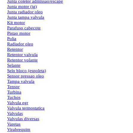
Junta coletor admissao/escape
Junta motor (jg)
Junta radiador oleo
Junta tampa valvula
Kit motor
Parafuso cabecote
Pistao motor
Polia
Radiador oleo
Retentor
Retentor valvula
Retentor volante
Selante
Selo bloco (espoleta)
Sensor pressao oleo
Tampa valvula
Tensor
Turbina
Tuchos
Valvula egr
Valvula termostatica
Valvulas
Valvulas diversas
Varetas
Virabrequim