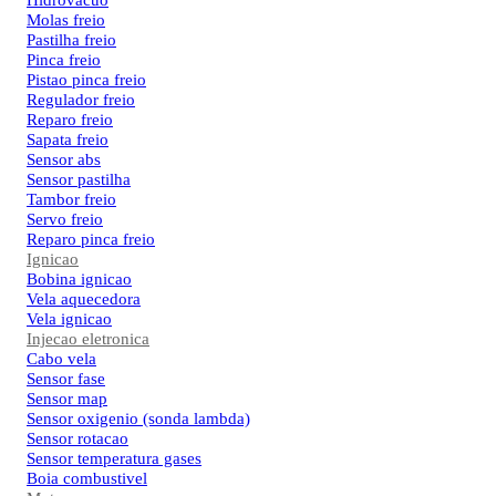
Hidrovacuo
Molas freio
Pastilha freio
Pinca freio
Pistao pinca freio
Regulador freio
Reparo freio
Sapata freio
Sensor abs
Sensor pastilha
Tambor freio
Servo freio
Reparo pinca freio
Ignicao
Bobina ignicao
Vela aquecedora
Vela ignicao
Injecao eletronica
Cabo vela
Sensor fase
Sensor map
Sensor oxigenio (sonda lambda)
Sensor rotacao
Sensor temperatura gases
Boia combustivel