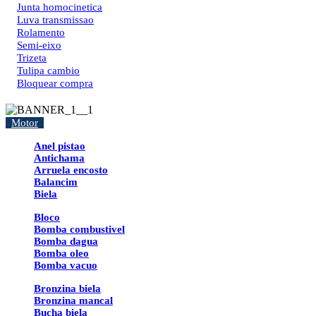
Junta homocinetica
Luva transmissao
Rolamento
Semi-eixo
Trizeta
Tulipa cambio
Bloquear compra
Motor
Anel pistao
Antichama
Arruela encosto
Balancim
Biela
Bloco
Bomba combustivel
Bomba dagua
Bomba oleo
Bomba vacuo
Bronzina biela
Bronzina mancal
Bucha biela