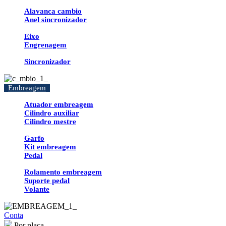
Alavanca cambio
Anel sincronizador
Eixo
Engrenagem
Sincronizador
Embreagem
Atuador embreagem
Cilindro auxiliar
Cilindro mestre
Garfo
Kit embreagem
Pedal
Rolamento embreagem
Suporte pedal
Volante
Conta
Por placa