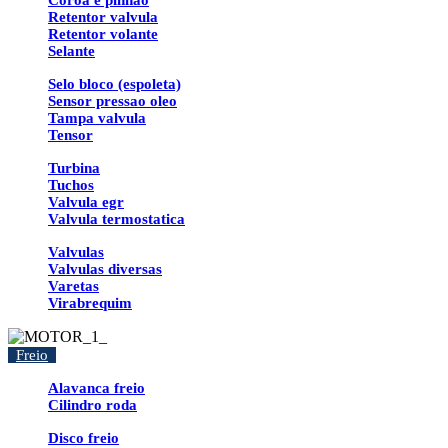
Coroa e pinhao
Retentor valvula
Retentor volante
Selante
Selo bloco (espoleta)
Sensor pressao oleo
Tampa valvula
Tensor
Turbina
Tuchos
Valvula egr
Valvula termostatica
Valvulas
Valvulas diversas
Varetas
Virabrequim
Freio
Alavanca freio
Cilindro roda
Disco freio