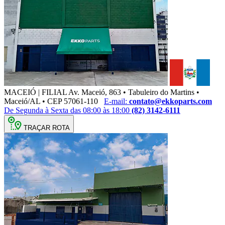
MACEIÓ | FILIAL
Av. Maceió, 863 • Tabuleiro do Martins •
Maceió/AL • CEP 57061-110
E-mail:
contato@ekkoparts.com
De Segunda à Sexta das 08:00 às 18:00
(82) 3142-6111
TRAÇAR ROTA