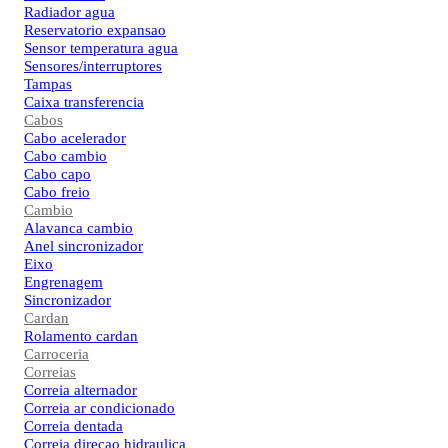
Radiador agua
Reservatorio expansao
Sensor temperatura agua
Sensores/interruptores
Tampas
Caixa transferencia
Cabos
Cabo acelerador
Cabo cambio
Cabo capo
Cabo freio
Cambio
Alavanca cambio
Anel sincronizador
Eixo
Engrenagem
Sincronizador
Cardan
Rolamento cardan
Carroceria
Correias
Correia alternador
Correia ar condicionado
Correia dentada
Correia direcao hidraulica