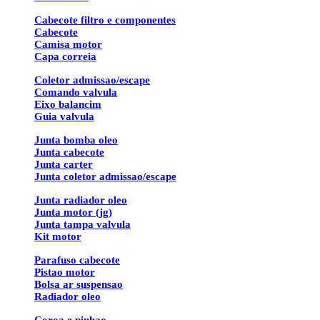
Cabecote filtro e componentes
Cabecote
Camisa motor
Capa correia
Coletor admissao/escape
Comando valvula
Eixo balancim
Guia valvula
Junta bomba oleo
Junta cabecote
Junta carter
Junta coletor admissao/escape
Junta radiador oleo
Junta motor (jg)
Junta tampa valvula
Kit motor
Parafuso cabecote
Pistao motor
Bolsa ar suspensao
Radiador oleo