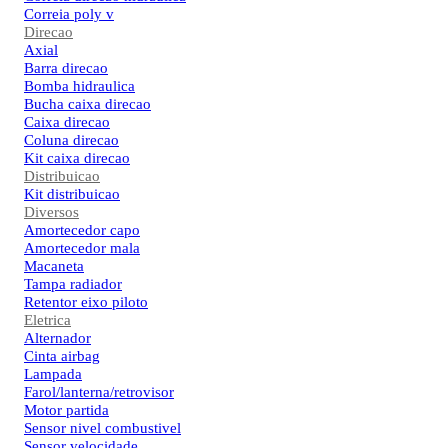
Correia poly v
Direcao
Axial
Barra direcao
Bomba hidraulica
Bucha caixa direcao
Caixa direcao
Coluna direcao
Kit caixa direcao
Distribuicao
Kit distribuicao
Diversos
Amortecedor capo
Amortecedor mala
Macaneta
Tampa radiador
Retentor eixo piloto
Eletrica
Alternador
Cinta airbag
Lampada
Farol/lanterna/retrovisor
Motor partida
Sensor nivel combustivel
Sensor velocidade