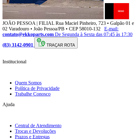
JOÃO PESSOA | FILIAL
Rua Maciel Pinheiro, 723 • Galpão 01 e
02 Varadouro • João Pessoa/PB • CEP 58010-132
E-mail:
contato@ekkoparts.com
De Segunda à Sexta das 07:45 às 17:30
(83) 3142-0901
TRAÇAR ROTA
Institucional
Quem Somos
Política de Privacidade
Trabalhe Conosco
Ajuda
Central de Atendimento
Trocas e Devoluções
Prazos e Entregas