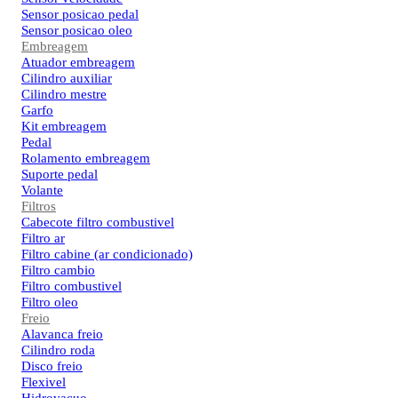
Sensor posicao pedal
Sensor posicao oleo
Embreagem
Atuador embreagem
Cilindro auxiliar
Cilindro mestre
Garfo
Kit embreagem
Pedal
Rolamento embreagem
Suporte pedal
Volante
Filtros
Cabecote filtro combustivel
Filtro ar
Filtro cabine (ar condicionado)
Filtro cambio
Filtro combustivel
Filtro oleo
Freio
Alavanca freio
Cilindro roda
Disco freio
Flexivel