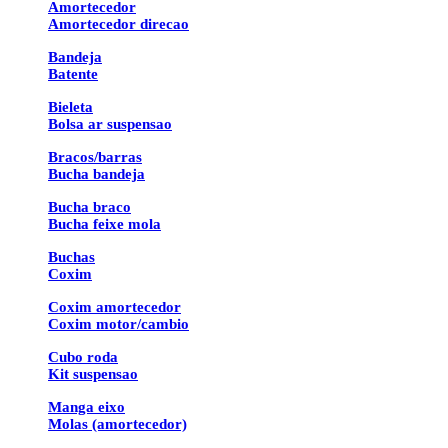
Amortecedor
Amortecedor direcao
Bandeja
Batente
Bieleta
Bolsa ar suspensao
Bracos/barras
Bucha bandeja
Bucha braco
Bucha feixe mola
Buchas
Coxim
Coxim amortecedor
Coxim motor/cambio
Cubo roda
Kit suspensao
Manga eixo
Molas (amortecedor)