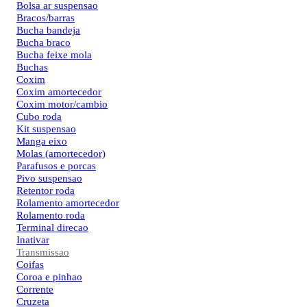
Bolsa ar suspensao
Bracos/barras
Bucha bandeja
Bucha braco
Bucha feixe mola
Buchas
Coxim
Coxim amortecedor
Coxim motor/cambio
Cubo roda
Kit suspensao
Manga eixo
Molas (amortecedor)
Parafusos e porcas
Pivo suspensao
Retentor roda
Rolamento amortecedor
Rolamento roda
Terminal direcao
Inativar
Transmissao
Coifas
Coroa e pinhao
Corrente
Cruzeta