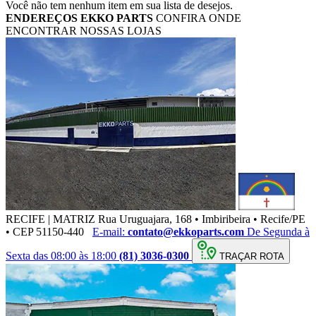
Você não tem nenhum item em sua lista de desejos.
ENDEREÇOS
EKKO PARTS
CONFIRA ONDE
ENCONTRAR NOSSAS LOJAS
RECIFE | MATRIZ
Rua Uruguajara, 168 • Imbiribeira • Recife/PE
• CEP 51150-440
E-mail:
contato@ekkoparts.com
De Segunda à
Sexta das 08:00 às 18:00
(81) 3036-0300
TRAÇAR ROTA