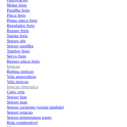
Hidrovacuo
Molas freio
Pastilha freio
Pinca freio
Pistao pinca freio
Regulador freio
Reparo freio
Sapata freio
Sensor abs
Sensor pastilha
Tambor freio
Servo freio
Reparo pinca freio
Ignicao
Bobina ignicao
Vela aquecedora
Vela ignicao
Injecao eletronica
Cabo vela
Sensor fase
Sensor map
Sensor oxigenio (sonda lambda)
Sensor rotacao
Sensor temperatura gases
Boia combustivel