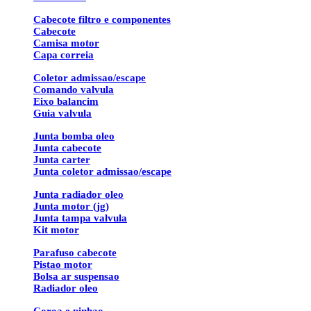
Cabecote filtro e componentes
Cabecote
Camisa motor
Capa correia
Coletor admissao/escape
Comando valvula
Eixo balancim
Guia valvula
Junta bomba oleo
Junta cabecote
Junta carter
Junta coletor admissao/escape
Junta radiador oleo
Junta motor (jg)
Junta tampa valvula
Kit motor
Parafuso cabecote
Pistao motor
Bolsa ar suspensao
Radiador oleo