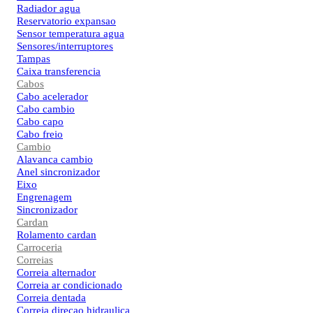
Radiador agua
Reservatorio expansao
Sensor temperatura agua
Sensores/interruptores
Tampas
Caixa transferencia
Cabos
Cabo acelerador
Cabo cambio
Cabo capo
Cabo freio
Cambio
Alavanca cambio
Anel sincronizador
Eixo
Engrenagem
Sincronizador
Cardan
Rolamento cardan
Carroceria
Correias
Correia alternador
Correia ar condicionado
Correia dentada
Correia direcao hidraulica