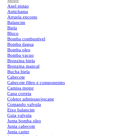
Motor
Anel pistao
Antichama
Arruela encosto
Balancim
Biela
Bloco
Bomba combustivel
Bomba dagua
Bomba oleo
Bomba vacuo
Bronzina biela
Bronzina mancal
Bucha biela
Cabecote
Cabecote filtro e componentes
Camisa motor
Capa correia
Coletor admissao/escape
Comando valvula
Eixo balancim
Guia valvula
Junta bomba oleo
Junta cabecote
Junta carter