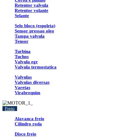
Coroa e pinhao
Retentor valvula
Retentor volante
Selante
Selo bloco (espoleta)
Sensor pressao oleo
Tampa valvula
Tensor
Turbina
Tuchos
Valvula egr
Valvula termostatica
Valvulas
Valvulas diversas
Varetas
Virabrequim
Freio
Alavanca freio
Cilindro roda
Disco freio