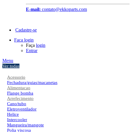
E-mail:
contato@ekkoparts.com
Cadastre-se
Faça login
Faça
login
Entrar
Menu
Ver todas
Acessorio
Fechadura/guias/macanetas
Alimentacao
Flange bomba
Arrefecimento
Cano/tubo
Eletroventilador
Helice
Intercooler
Mangueira/mangote
Polia viscosa