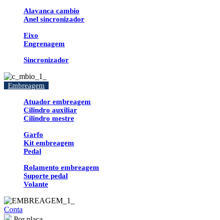
Alavanca cambio
Anel sincronizador
Eixo
Engrenagem
Sincronizador
Embreagem
Atuador embreagem
Cilindro auxiliar
Cilindro mestre
Garfo
Kit embreagem
Pedal
Rolamento embreagem
Suporte pedal
Volante
Conta
Por placa