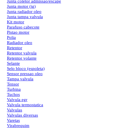
Junta coletor admissao/escape
Junta motor (jg)
Junta radiador oleo
Junta tampa valvula
Kit motor
Parafuso cabecote
Pistao motor
Polia
Radiador oleo
Retentor
Retentor valvula
Retentor volante
Selante
Selo bloco (espoleta)
Sensor pressao oleo
Tampa valvula
Tensor
Turbina
Tuchos
Valvula egr
Valvula termostatica
Valvulas
Valvulas diversas
Varetas
Virabrequim