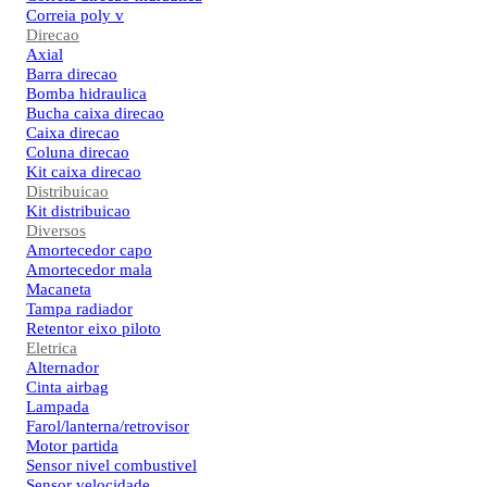
Correia poly v
Direcao
Axial
Barra direcao
Bomba hidraulica
Bucha caixa direcao
Caixa direcao
Coluna direcao
Kit caixa direcao
Distribuicao
Kit distribuicao
Diversos
Amortecedor capo
Amortecedor mala
Macaneta
Tampa radiador
Retentor eixo piloto
Eletrica
Alternador
Cinta airbag
Lampada
Farol/lanterna/retrovisor
Motor partida
Sensor nivel combustivel
Sensor velocidade