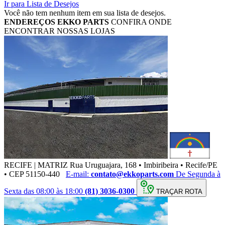
Ir para Lista de Desejos
Você não tem nenhum item em sua lista de desejos.
ENDEREÇOS
EKKO PARTS
CONFIRA ONDE
ENCONTRAR NOSSAS LOJAS
RECIFE | MATRIZ
Rua Uruguajara, 168 • Imbiribeira • Recife/PE
• CEP 51150-440
E-mail:
contato@ekkoparts.com
De Segunda à
Sexta das 08:00 às 18:00
(81) 3036-0300
TRAÇAR ROTA