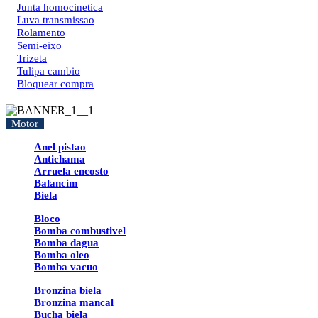
Junta homocinetica
Luva transmissao
Rolamento
Semi-eixo
Trizeta
Tulipa cambio
Bloquear compra
Motor
Anel pistao
Antichama
Arruela encosto
Balancim
Biela
Bloco
Bomba combustivel
Bomba dagua
Bomba oleo
Bomba vacuo
Bronzina biela
Bronzina mancal
Bucha biela