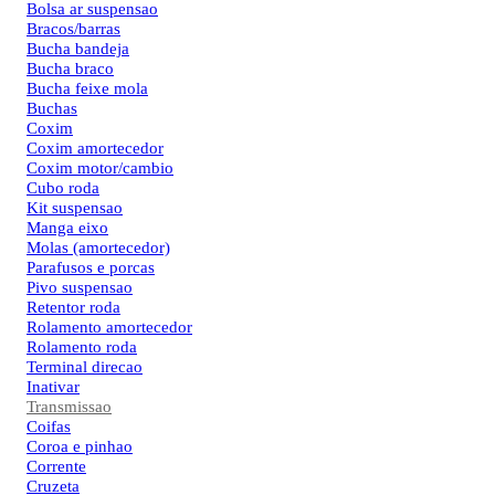
Bolsa ar suspensao
Bracos/barras
Bucha bandeja
Bucha braco
Bucha feixe mola
Buchas
Coxim
Coxim amortecedor
Coxim motor/cambio
Cubo roda
Kit suspensao
Manga eixo
Molas (amortecedor)
Parafusos e porcas
Pivo suspensao
Retentor roda
Rolamento amortecedor
Rolamento roda
Terminal direcao
Inativar
Transmissao
Coifas
Coroa e pinhao
Corrente
Cruzeta