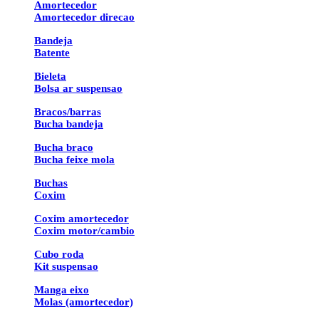
Amortecedor
Amortecedor direcao
Bandeja
Batente
Bieleta
Bolsa ar suspensao
Bracos/barras
Bucha bandeja
Bucha braco
Bucha feixe mola
Buchas
Coxim
Coxim amortecedor
Coxim motor/cambio
Cubo roda
Kit suspensao
Manga eixo
Molas (amortecedor)