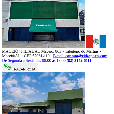
MACEIÓ | FILIAL
Av. Maceió, 863 • Tabuleiro do Martins •
Maceió/AL • CEP 57061-110
E-mail:
contato@ekkoparts.com
De Segunda à Sexta das 08:00 às 18:00
(82) 3142-6111
TRAÇAR ROTA