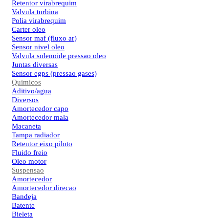
Retentor virabrequim
Valvula turbina
Polia virabrequim
Carter oleo
Sensor maf (fluxo ar)
Sensor nivel oleo
Valvula solenoide pressao oleo
Juntas diversas
Sensor egps (pressao gases)
Quimicos
Aditivo/agua
Diversos
Amortecedor capo
Amortecedor mala
Macaneta
Tampa radiador
Retentor eixo piloto
Fluido freio
Oleo motor
Suspensao
Amortecedor
Amortecedor direcao
Bandeja
Batente
Bieleta