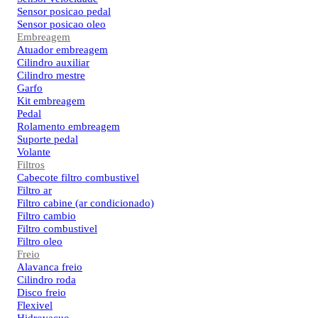
Sensor posicao pedal
Sensor posicao oleo
Embreagem
Atuador embreagem
Cilindro auxiliar
Cilindro mestre
Garfo
Kit embreagem
Pedal
Rolamento embreagem
Suporte pedal
Volante
Filtros
Cabecote filtro combustivel
Filtro ar
Filtro cabine (ar condicionado)
Filtro cambio
Filtro combustivel
Filtro oleo
Freio
Alavanca freio
Cilindro roda
Disco freio
Flexivel