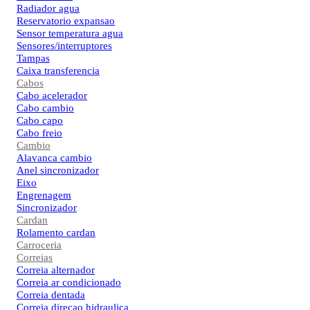
Radiador agua
Reservatorio expansao
Sensor temperatura agua
Sensores/interruptores
Tampas
Caixa transferencia
Cabos
Cabo acelerador
Cabo cambio
Cabo capo
Cabo freio
Cambio
Alavanca cambio
Anel sincronizador
Eixo
Engrenagem
Sincronizador
Cardan
Rolamento cardan
Carroceria
Correias
Correia alternador
Correia ar condicionado
Correia dentada
Correia direcao hidraulica