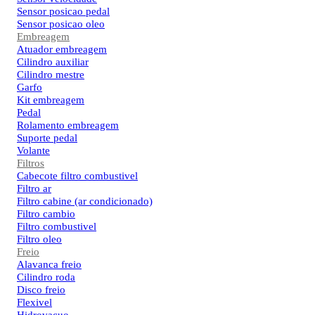
Sensor posicao pedal
Sensor posicao oleo
Embreagem
Atuador embreagem
Cilindro auxiliar
Cilindro mestre
Garfo
Kit embreagem
Pedal
Rolamento embreagem
Suporte pedal
Volante
Filtros
Cabecote filtro combustivel
Filtro ar
Filtro cabine (ar condicionado)
Filtro cambio
Filtro combustivel
Filtro oleo
Freio
Alavanca freio
Cilindro roda
Disco freio
Flexivel