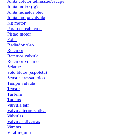
Junta coletor admissao/escape
Junta motor (jg)
Junta radiador oleo
Junta tampa valvula
Kit motor
Parafuso cabecote
Pistao motor
Polia
Radiador oleo
Retentor
Retentor valvula
Retentor volante
Selante
Selo bloco (espoleta)
Sensor pressao oleo
Tampa valvula
Tensor
Turbina
Tuchos
Valvula egr
Valvula termostatica
Valvulas
Valvulas diversas
Varetas
Virabrequim