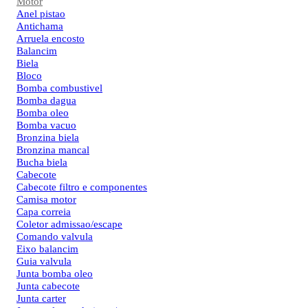
Motor
Anel pistao
Antichama
Arruela encosto
Balancim
Biela
Bloco
Bomba combustivel
Bomba dagua
Bomba oleo
Bomba vacuo
Bronzina biela
Bronzina mancal
Bucha biela
Cabecote
Cabecote filtro e componentes
Camisa motor
Capa correia
Coletor admissao/escape
Comando valvula
Eixo balancim
Guia valvula
Junta bomba oleo
Junta cabecote
Junta carter