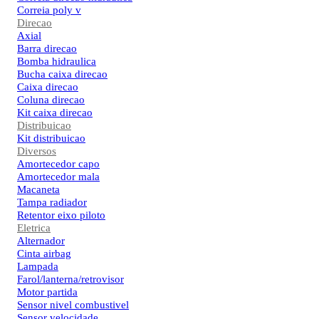
Correia poly v
Direcao
Axial
Barra direcao
Bomba hidraulica
Bucha caixa direcao
Caixa direcao
Coluna direcao
Kit caixa direcao
Distribuicao
Kit distribuicao
Diversos
Amortecedor capo
Amortecedor mala
Macaneta
Tampa radiador
Retentor eixo piloto
Eletrica
Alternador
Cinta airbag
Lampada
Farol/lanterna/retrovisor
Motor partida
Sensor nivel combustivel
Sensor velocidade