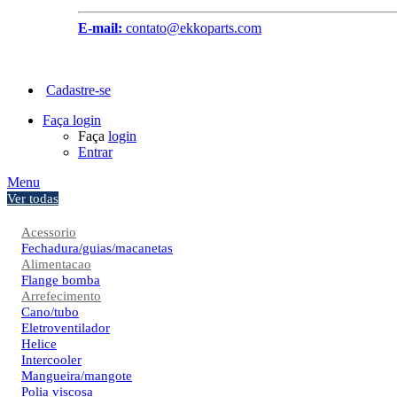
E-mail:
contato@ekkoparts.com
Cadastre-se
Faça login
Faça
login
Entrar
Menu
Ver todas
Acessorio
Fechadura/guias/macanetas
Alimentacao
Flange bomba
Arrefecimento
Cano/tubo
Eletroventilador
Helice
Intercooler
Mangueira/mangote
Polia viscosa