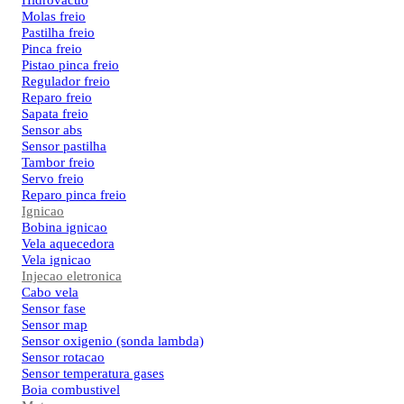
Hidrovacuo
Molas freio
Pastilha freio
Pinca freio
Pistao pinca freio
Regulador freio
Reparo freio
Sapata freio
Sensor abs
Sensor pastilha
Tambor freio
Servo freio
Reparo pinca freio
Ignicao
Bobina ignicao
Vela aquecedora
Vela ignicao
Injecao eletronica
Cabo vela
Sensor fase
Sensor map
Sensor oxigenio (sonda lambda)
Sensor rotacao
Sensor temperatura gases
Boia combustivel