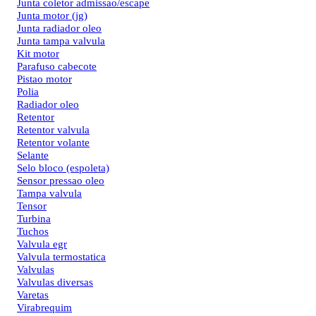
Junta coletor admissao/escape
Junta motor (jg)
Junta radiador oleo
Junta tampa valvula
Kit motor
Parafuso cabecote
Pistao motor
Polia
Radiador oleo
Retentor
Retentor valvula
Retentor volante
Selante
Selo bloco (espoleta)
Sensor pressao oleo
Tampa valvula
Tensor
Turbina
Tuchos
Valvula egr
Valvula termostatica
Valvulas
Valvulas diversas
Varetas
Virabrequim