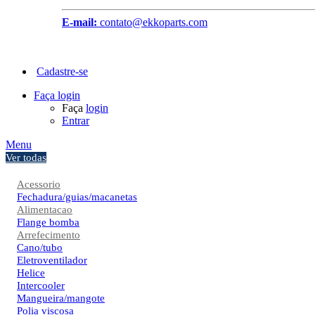
E-mail:
contato@ekkoparts.com
Cadastre-se
Faça login
Faça
login
Entrar
Menu
Ver todas
Acessorio
Fechadura/guias/macanetas
Alimentacao
Flange bomba
Arrefecimento
Cano/tubo
Eletroventilador
Helice
Intercooler
Mangueira/mangote
Polia viscosa