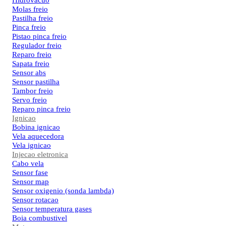
Hidrovacuo
Molas freio
Pastilha freio
Pinca freio
Pistao pinca freio
Regulador freio
Reparo freio
Sapata freio
Sensor abs
Sensor pastilha
Tambor freio
Servo freio
Reparo pinca freio
Ignicao
Bobina ignicao
Vela aquecedora
Vela ignicao
Injecao eletronica
Cabo vela
Sensor fase
Sensor map
Sensor oxigenio (sonda lambda)
Sensor rotacao
Sensor temperatura gases
Boia combustivel