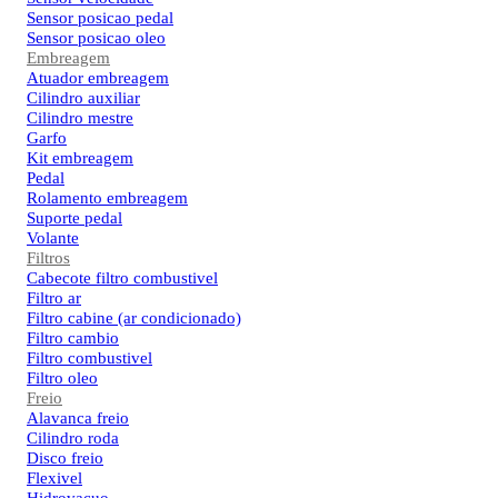
Sensor posicao pedal
Sensor posicao oleo
Embreagem
Atuador embreagem
Cilindro auxiliar
Cilindro mestre
Garfo
Kit embreagem
Pedal
Rolamento embreagem
Suporte pedal
Volante
Filtros
Cabecote filtro combustivel
Filtro ar
Filtro cabine (ar condicionado)
Filtro cambio
Filtro combustivel
Filtro oleo
Freio
Alavanca freio
Cilindro roda
Disco freio
Flexivel