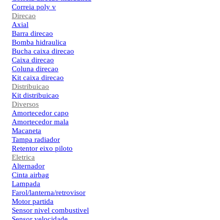
Correia poly v
Direcao
Axial
Barra direcao
Bomba hidraulica
Bucha caixa direcao
Caixa direcao
Coluna direcao
Kit caixa direcao
Distribuicao
Kit distribuicao
Diversos
Amortecedor capo
Amortecedor mala
Macaneta
Tampa radiador
Retentor eixo piloto
Eletrica
Alternador
Cinta airbag
Lampada
Farol/lanterna/retrovisor
Motor partida
Sensor nivel combustivel
Sensor velocidade