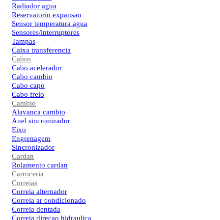
Radiador agua
Reservatorio expansao
Sensor temperatura agua
Sensores/interruptores
Tampas
Caixa transferencia
Cabos
Cabo acelerador
Cabo cambio
Cabo capo
Cabo freio
Cambio
Alavanca cambio
Anel sincronizador
Eixo
Engrenagem
Sincronizador
Cardan
Rolamento cardan
Carroceria
Correias
Correia alternador
Correia ar condicionado
Correia dentada
Correia direcao hidraulica