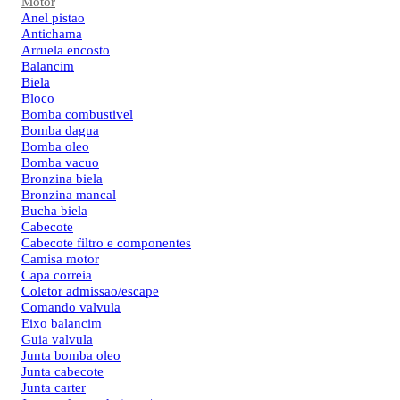
Motor
Anel pistao
Antichama
Arruela encosto
Balancim
Biela
Bloco
Bomba combustivel
Bomba dagua
Bomba oleo
Bomba vacuo
Bronzina biela
Bronzina mancal
Bucha biela
Cabecote
Cabecote filtro e componentes
Camisa motor
Capa correia
Coletor admissao/escape
Comando valvula
Eixo balancim
Guia valvula
Junta bomba oleo
Junta cabecote
Junta carter