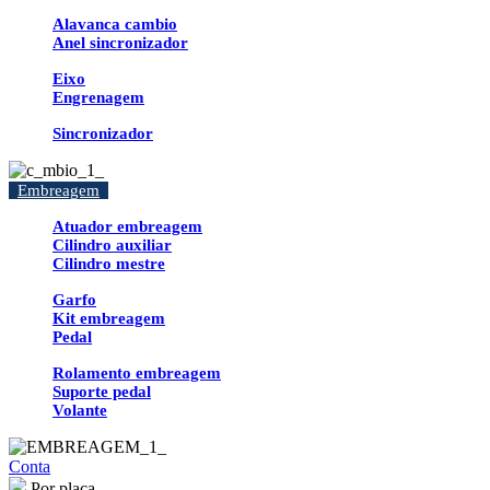
Alavanca cambio
Anel sincronizador
Eixo
Engrenagem
Sincronizador
Embreagem
Atuador embreagem
Cilindro auxiliar
Cilindro mestre
Garfo
Kit embreagem
Pedal
Rolamento embreagem
Suporte pedal
Volante
Conta
Por placa