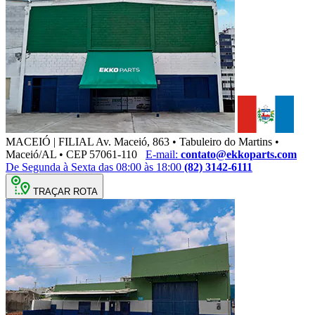
MACEIÓ | FILIAL
Av. Maceió, 863 • Tabuleiro do Martins •
Maceió/AL • CEP 57061-110
E-mail:
contato@ekkoparts.com
De Segunda à Sexta das 08:00 às 18:00
(82) 3142-6111
TRAÇAR ROTA