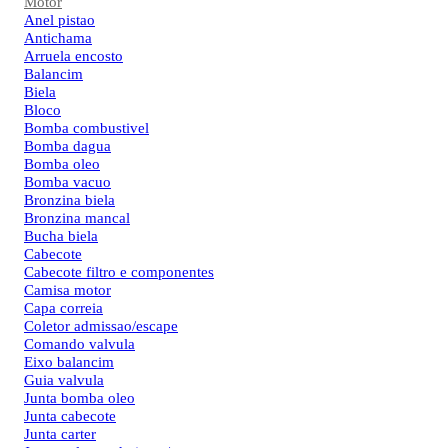
Motor
Anel pistao
Antichama
Arruela encosto
Balancim
Biela
Bloco
Bomba combustivel
Bomba dagua
Bomba oleo
Bomba vacuo
Bronzina biela
Bronzina mancal
Bucha biela
Cabecote
Cabecote filtro e componentes
Camisa motor
Capa correia
Coletor admissao/escape
Comando valvula
Eixo balancim
Guia valvula
Junta bomba oleo
Junta cabecote
Junta carter