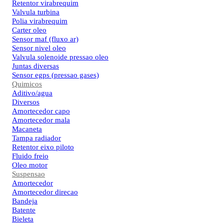
Retentor virabrequim
Valvula turbina
Polia virabrequim
Carter oleo
Sensor maf (fluxo ar)
Sensor nivel oleo
Valvula solenoide pressao oleo
Juntas diversas
Sensor egps (pressao gases)
Quimicos
Aditivo/agua
Diversos
Amortecedor capo
Amortecedor mala
Macaneta
Tampa radiador
Retentor eixo piloto
Fluido freio
Oleo motor
Suspensao
Amortecedor
Amortecedor direcao
Bandeja
Batente
Bieleta