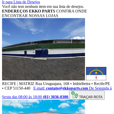
Ir para Lista de Desejos
Você não tem nenhum item em sua lista de desejos.
ENDEREÇOS
EKKO PARTS
CONFIRA ONDE
ENCONTRAR NOSSAS LOJAS
RECIFE | MATRIZ
Rua Uruguajara, 168 • Imbiribeira • Recife/PE
• CEP 51150-440
E-mail:
contato@ekkoparts.com
De Segunda à
Sexta das 08:00 às 18:00
(81) 3036-0300
TRAÇAR ROTA