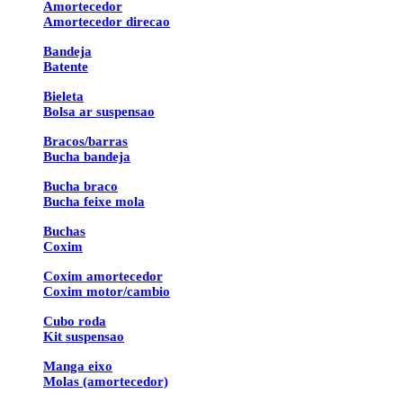
Amortecedor
Amortecedor direcao
Bandeja
Batente
Bieleta
Bolsa ar suspensao
Bracos/barras
Bucha bandeja
Bucha braco
Bucha feixe mola
Buchas
Coxim
Coxim amortecedor
Coxim motor/cambio
Cubo roda
Kit suspensao
Manga eixo
Molas (amortecedor)