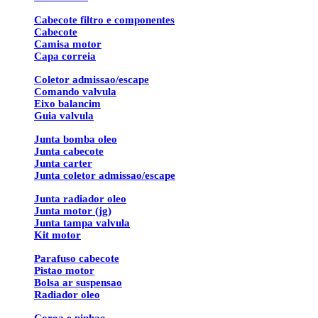
Cabecote filtro e componentes
Cabecote
Camisa motor
Capa correia
Coletor admissao/escape
Comando valvula
Eixo balancim
Guia valvula
Junta bomba oleo
Junta cabecote
Junta carter
Junta coletor admissao/escape
Junta radiador oleo
Junta motor (jg)
Junta tampa valvula
Kit motor
Parafuso cabecote
Pistao motor
Bolsa ar suspensao
Radiador oleo