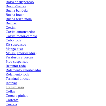
Bolsa ar suspensao
Bracos/barras
Bucha bandeja
Bucha braco
Bucha feixe mola
Buchas
Coxim
Coxim amortecedor
Coxim motor/cambio
Cubo roda
Kit suspensao
Manga eixo
Molas (amortecedor)
Parafusos e porcas
Pivo suspensao
Retentor roda
Rolamento amortecedor
Rolamento roda
Terminal direcao
Inativar
Transmissao
Coifas
Coroa e pinhao
Corrente
Cruzeta