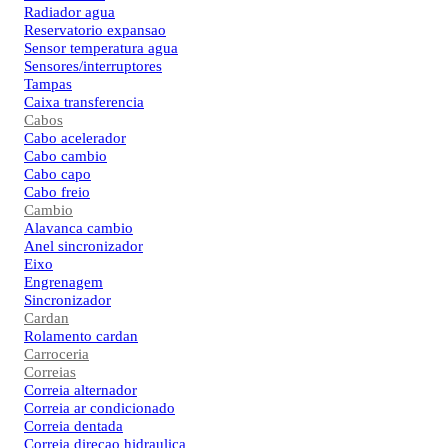
Radiador agua
Reservatorio expansao
Sensor temperatura agua
Sensores/interruptores
Tampas
Caixa transferencia
Cabos
Cabo acelerador
Cabo cambio
Cabo capo
Cabo freio
Cambio
Alavanca cambio
Anel sincronizador
Eixo
Engrenagem
Sincronizador
Cardan
Rolamento cardan
Carroceria
Correias
Correia alternador
Correia ar condicionado
Correia dentada
Correia direcao hidraulica