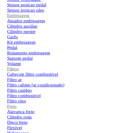
Sensor posicao pedal
Sensor posicao oleo
Embreagem
Atuador embreagem
Cilindro auxiliar
Cilindro mestre
Garfo
Kit embreagem
Pedal
Rolamento embreagem
Suporte pedal
Volante
Filtros
Cabecote filtro combustivel
Filtro ar
Filtro cabine (ar condicionado)
Filtro cambio
Filtro combustivel
Filtro oleo
Freio
Alavanca freio
Cilindro roda
Disco freio
Flexivel