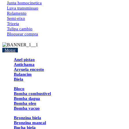
Junta homocinetica
Luva transmissao
Rolamento
Semi-eixo
Trizeta
Tulipa cambio
Bloquear compra
Motor
Anel pistao
Antichama
Arruela encosto
Balancim
Biela
Bloco
Bomba combustivel
Bomba dagua
Bomba oleo
Bomba vacuo
Bronzina biela
Bronzina mancal
Bucha biela