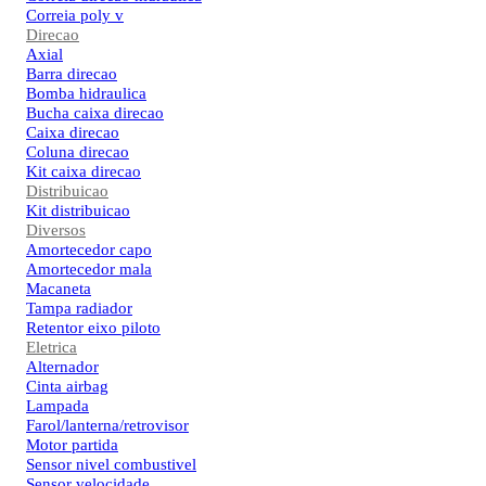
Correia poly v
Direcao
Axial
Barra direcao
Bomba hidraulica
Bucha caixa direcao
Caixa direcao
Coluna direcao
Kit caixa direcao
Distribuicao
Kit distribuicao
Diversos
Amortecedor capo
Amortecedor mala
Macaneta
Tampa radiador
Retentor eixo piloto
Eletrica
Alternador
Cinta airbag
Lampada
Farol/lanterna/retrovisor
Motor partida
Sensor nivel combustivel
Sensor velocidade