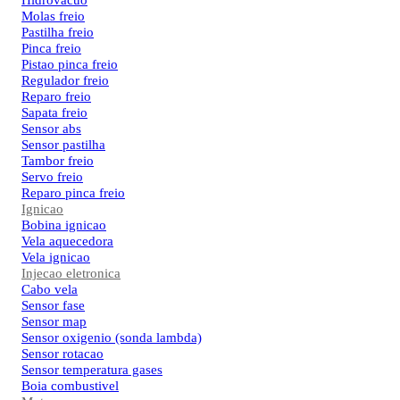
Hidrovacuo
Molas freio
Pastilha freio
Pinca freio
Pistao pinca freio
Regulador freio
Reparo freio
Sapata freio
Sensor abs
Sensor pastilha
Tambor freio
Servo freio
Reparo pinca freio
Ignicao
Bobina ignicao
Vela aquecedora
Vela ignicao
Injecao eletronica
Cabo vela
Sensor fase
Sensor map
Sensor oxigenio (sonda lambda)
Sensor rotacao
Sensor temperatura gases
Boia combustivel