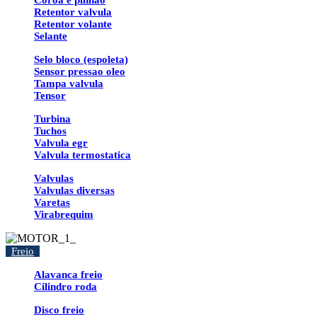
Coroa e pinhao
Retentor valvula
Retentor volante
Selante
Selo bloco (espoleta)
Sensor pressao oleo
Tampa valvula
Tensor
Turbina
Tuchos
Valvula egr
Valvula termostatica
Valvulas
Valvulas diversas
Varetas
Virabrequim
Freio
Alavanca freio
Cilindro roda
Disco freio