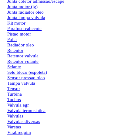
Junta coletor admissao/escape
Junta motor (jg)
Junta radiador oleo
Junta tampa valvula
Kit motor
Parafuso cabecote
Pistao motor
Polia
Radiador oleo
Retentor
Retentor valvula
Retentor volante
Selante
Selo bloco (espoleta)
Sensor pressao oleo
Tampa valvula
Tensor
Turbina
Tuchos
Valvula egr
Valvula termostatica
Valvulas
Valvulas diversas
Varetas
Virabrequim