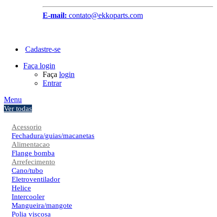
E-mail:
contato@ekkoparts.com
Cadastre-se
Faça login
Faça
login
Entrar
Menu
Ver todas
Acessorio
Fechadura/guias/macanetas
Alimentacao
Flange bomba
Arrefecimento
Cano/tubo
Eletroventilador
Helice
Intercooler
Mangueira/mangote
Polia viscosa