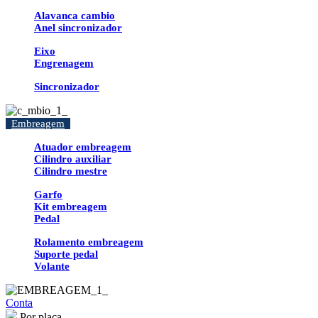
Alavanca cambio
Anel sincronizador
Eixo
Engrenagem
Sincronizador
Embreagem
Atuador embreagem
Cilindro auxiliar
Cilindro mestre
Garfo
Kit embreagem
Pedal
Rolamento embreagem
Suporte pedal
Volante
Conta
Por placa