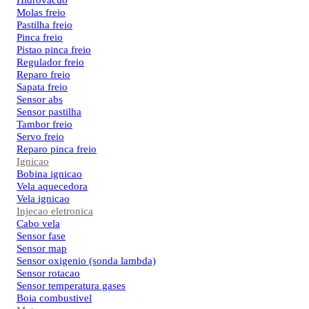
Hidrovacuo
Molas freio
Pastilha freio
Pinca freio
Pistao pinca freio
Regulador freio
Reparo freio
Sapata freio
Sensor abs
Sensor pastilha
Tambor freio
Servo freio
Reparo pinca freio
Ignicao
Bobina ignicao
Vela aquecedora
Vela ignicao
Injecao eletronica
Cabo vela
Sensor fase
Sensor map
Sensor oxigenio (sonda lambda)
Sensor rotacao
Sensor temperatura gases
Boia combustivel