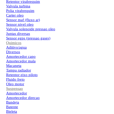
Retentor virabrequim
Valvula turbina
Polia virabrequim
Carter oleo
Sensor maf (fluxo ar)
Sensor nivel oleo
Valvula solenoide pressao oleo
Juntas diversas
Sensor egps (pressao gases)
Quimicos
Aditivo/agua
Diversos
Amortecedor capo
Amortecedor mala
Macaneta
Tampa radiador
Retentor eixo piloto
Fluido freio
Oleo motor
Suspensao
Amortecedor
Amortecedor direcao
Bandeja
Batente
Bieleta