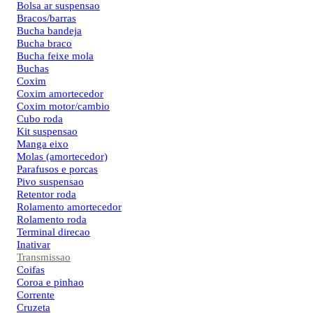
Bolsa ar suspensao
Bracos/barras
Bucha bandeja
Bucha braco
Bucha feixe mola
Buchas
Coxim
Coxim amortecedor
Coxim motor/cambio
Cubo roda
Kit suspensao
Manga eixo
Molas (amortecedor)
Parafusos e porcas
Pivo suspensao
Retentor roda
Rolamento amortecedor
Rolamento roda
Terminal direcao
Inativar
Transmissao
Coifas
Coroa e pinhao
Corrente
Cruzeta