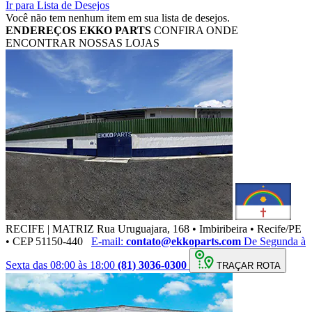
Ir para Lista de Desejos
Você não tem nenhum item em sua lista de desejos.
ENDEREÇOS
EKKO PARTS
CONFIRA ONDE
ENCONTRAR NOSSAS LOJAS
RECIFE | MATRIZ
Rua Uruguajara, 168 • Imbiribeira • Recife/PE
• CEP 51150-440
E-mail:
contato@ekkoparts.com
De Segunda à
Sexta das 08:00 às 18:00
(81) 3036-0300
TRAÇAR ROTA