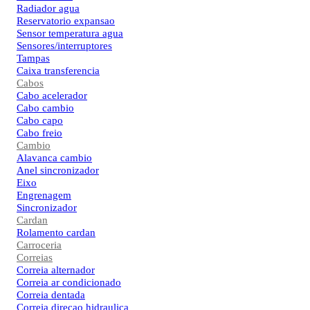
Radiador agua
Reservatorio expansao
Sensor temperatura agua
Sensores/interruptores
Tampas
Caixa transferencia
Cabos
Cabo acelerador
Cabo cambio
Cabo capo
Cabo freio
Cambio
Alavanca cambio
Anel sincronizador
Eixo
Engrenagem
Sincronizador
Cardan
Rolamento cardan
Carroceria
Correias
Correia alternador
Correia ar condicionado
Correia dentada
Correia direcao hidraulica