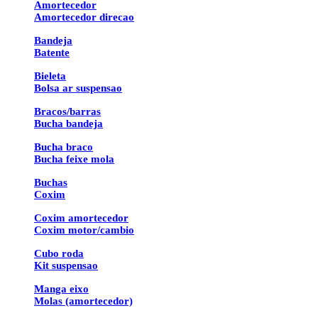
Amortecedor
Amortecedor direcao
Bandeja
Batente
Bieleta
Bolsa ar suspensao
Bracos/barras
Bucha bandeja
Bucha braco
Bucha feixe mola
Buchas
Coxim
Coxim amortecedor
Coxim motor/cambio
Cubo roda
Kit suspensao
Manga eixo
Molas (amortecedor)