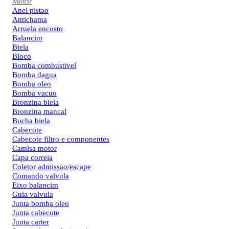
Motor
Anel pistao
Antichama
Arruela encosto
Balancim
Biela
Bloco
Bomba combustivel
Bomba dagua
Bomba oleo
Bomba vacuo
Bronzina biela
Bronzina mancal
Bucha biela
Cabecote
Cabecote filtro e componentes
Camisa motor
Capa correia
Coletor admissao/escape
Comando valvula
Eixo balancim
Guia valvula
Junta bomba oleo
Junta cabecote
Junta carter