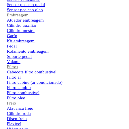
Sensor posicao pedal
Sensor posicao oleo
Embreagem
Atuador embreagem
Cilindro auxiliar
Cilindro mestre
Garfo
Kit embreagem
Pedal
Rolamento embreagem
Suporte pedal
Volante
Filtros
Cabecote filtro combustivel
Filtro ar
Filtro cabine (ar condicionado)
Filtro cambio
Filtro combustivel
Filtro oleo
Freio
Alavanca freio
Cilindro roda
Disco freio
Flexivel