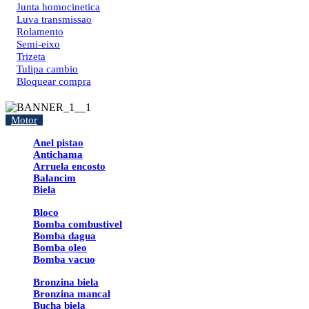
Junta homocinetica
Luva transmissao
Rolamento
Semi-eixo
Trizeta
Tulipa cambio
Bloquear compra
Motor
Anel pistao
Antichama
Arruela encosto
Balancim
Biela
Bloco
Bomba combustivel
Bomba dagua
Bomba oleo
Bomba vacuo
Bronzina biela
Bronzina mancal
Bucha biela