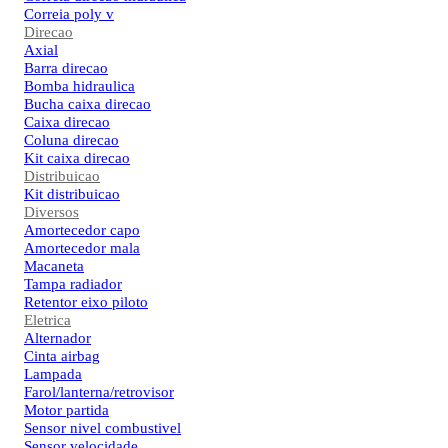
Correia poly v
Direcao
Axial
Barra direcao
Bomba hidraulica
Bucha caixa direcao
Caixa direcao
Coluna direcao
Kit caixa direcao
Distribuicao
Kit distribuicao
Diversos
Amortecedor capo
Amortecedor mala
Macaneta
Tampa radiador
Retentor eixo piloto
Eletrica
Alternador
Cinta airbag
Lampada
Farol/lanterna/retrovisor
Motor partida
Sensor nivel combustivel
Sensor velocidade