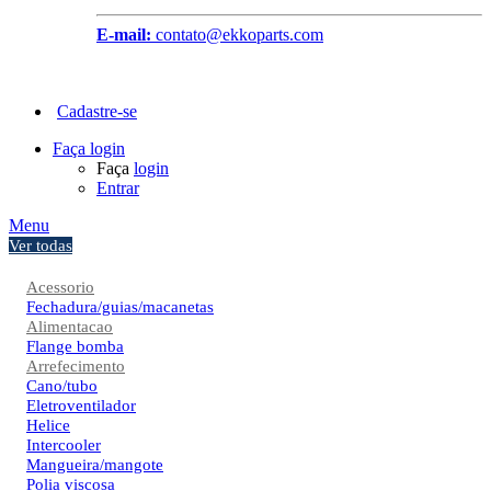
E-mail:
contato@ekkoparts.com
Cadastre-se
Faça login
Faça
login
Entrar
Menu
Ver todas
Acessorio
Fechadura/guias/macanetas
Alimentacao
Flange bomba
Arrefecimento
Cano/tubo
Eletroventilador
Helice
Intercooler
Mangueira/mangote
Polia viscosa