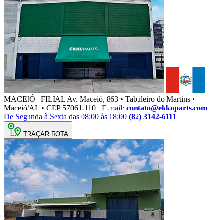
MACEIÓ | FILIAL
Av. Maceió, 863 • Tabuleiro do Martins •
Maceió/AL • CEP 57061-110
E-mail:
contato@ekkoparts.com
De Segunda à Sexta das 08:00 às 18:00
(82) 3142-6111
TRAÇAR ROTA