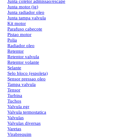
Junta coletor admissao/escape
Junta motor (jg)
Junta radiador oleo
Junta tampa valvula
Kit motor
Parafuso cabecote
Pistao motor
Polia
Radiador oleo
Retentor
Retentor valvula
Retentor volante
Selante
Selo bloco (espoleta)
Sensor pressao oleo
Tampa valvula
Tensor
Turbina
Tuchos
Valvula egr
Valvula termostatica
Valvulas
Valvulas diversas
Varetas
Virabrequim