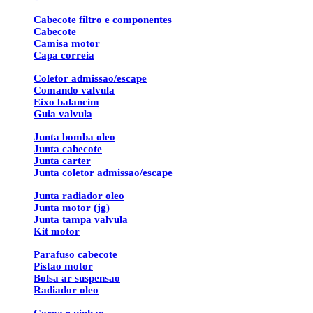
Cabecote filtro e componentes
Cabecote
Camisa motor
Capa correia
Coletor admissao/escape
Comando valvula
Eixo balancim
Guia valvula
Junta bomba oleo
Junta cabecote
Junta carter
Junta coletor admissao/escape
Junta radiador oleo
Junta motor (jg)
Junta tampa valvula
Kit motor
Parafuso cabecote
Pistao motor
Bolsa ar suspensao
Radiador oleo