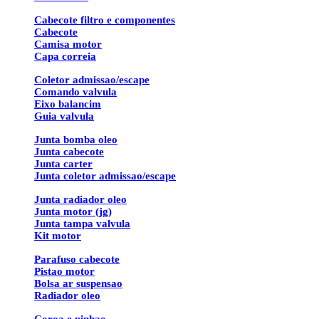
Cabecote filtro e componentes
Cabecote
Camisa motor
Capa correia
Coletor admissao/escape
Comando valvula
Eixo balancim
Guia valvula
Junta bomba oleo
Junta cabecote
Junta carter
Junta coletor admissao/escape
Junta radiador oleo
Junta motor (jg)
Junta tampa valvula
Kit motor
Parafuso cabecote
Pistao motor
Bolsa ar suspensao
Radiador oleo