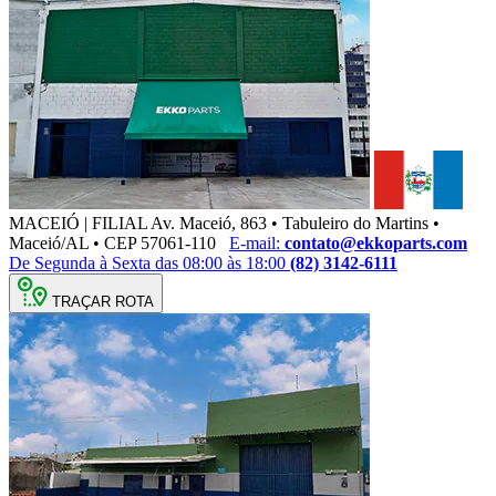
MACEIÓ | FILIAL
Av. Maceió, 863 • Tabuleiro do Martins •
Maceió/AL • CEP 57061-110
E-mail:
contato@ekkoparts.com
De Segunda à Sexta das 08:00 às 18:00
(82) 3142-6111
TRAÇAR ROTA