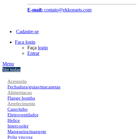
E-mail:
contato@ekkoparts.com
Cadastre-se
Faça login
Faça
login
Entrar
Menu
Ver todas
Acessorio
Fechadura/guias/macanetas
Alimentacao
Flange bomba
Arrefecimento
Cano/tubo
Eletroventilador
Helice
Intercooler
Mangueira/mangote
Polia viscosa