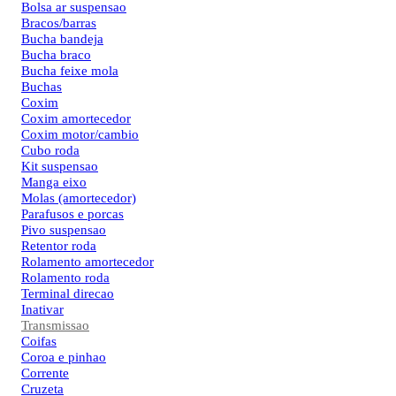
Bolsa ar suspensao
Bracos/barras
Bucha bandeja
Bucha braco
Bucha feixe mola
Buchas
Coxim
Coxim amortecedor
Coxim motor/cambio
Cubo roda
Kit suspensao
Manga eixo
Molas (amortecedor)
Parafusos e porcas
Pivo suspensao
Retentor roda
Rolamento amortecedor
Rolamento roda
Terminal direcao
Inativar
Transmissao
Coifas
Coroa e pinhao
Corrente
Cruzeta