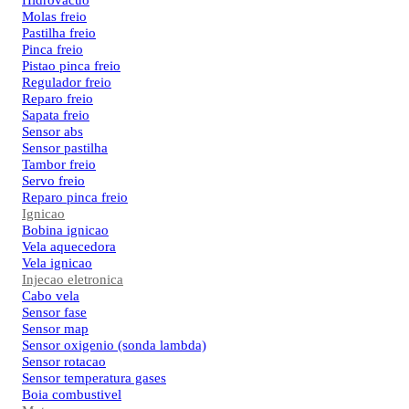
Hidrovacuo
Molas freio
Pastilha freio
Pinca freio
Pistao pinca freio
Regulador freio
Reparo freio
Sapata freio
Sensor abs
Sensor pastilha
Tambor freio
Servo freio
Reparo pinca freio
Ignicao
Bobina ignicao
Vela aquecedora
Vela ignicao
Injecao eletronica
Cabo vela
Sensor fase
Sensor map
Sensor oxigenio (sonda lambda)
Sensor rotacao
Sensor temperatura gases
Boia combustivel