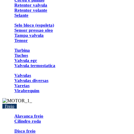
Coroa e pinhao
Retentor valvula
Retentor volante
Selante
Selo bloco (espoleta)
Sensor pressao oleo
Tampa valvula
Tensor
Turbina
Tuchos
Valvula egr
Valvula termostatica
Valvulas
Valvulas diversas
Varetas
Virabrequim
Freio
Alavanca freio
Cilindro roda
Disco freio