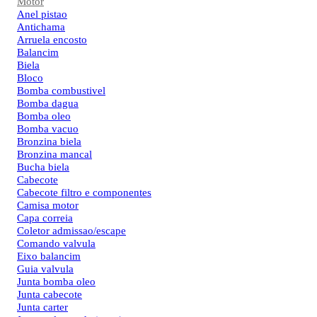
Motor
Anel pistao
Antichama
Arruela encosto
Balancim
Biela
Bloco
Bomba combustivel
Bomba dagua
Bomba oleo
Bomba vacuo
Bronzina biela
Bronzina mancal
Bucha biela
Cabecote
Cabecote filtro e componentes
Camisa motor
Capa correia
Coletor admissao/escape
Comando valvula
Eixo balancim
Guia valvula
Junta bomba oleo
Junta cabecote
Junta carter