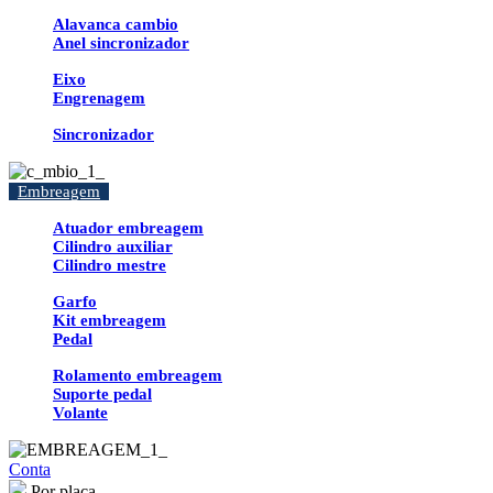
Alavanca cambio
Anel sincronizador
Eixo
Engrenagem
Sincronizador
Embreagem
Atuador embreagem
Cilindro auxiliar
Cilindro mestre
Garfo
Kit embreagem
Pedal
Rolamento embreagem
Suporte pedal
Volante
Conta
Por placa