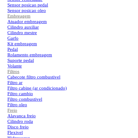
Sensor posicao pedal
Sensor posicao oleo
Embreagem
Atuador embreagem
Cilindro auxiliar
Cilindro mestre
Garfo
Kit embreagem
Pedal
Rolamento embreagem
Suporte pedal
Volante
Filtros
Cabecote filtro combustivel
Filtro ar
Filtro cabine (ar condicionado)
Filtro cambio
Filtro combustivel
Filtro oleo
Freio
Alavanca freio
Cilindro roda
Disco freio
Flexivel