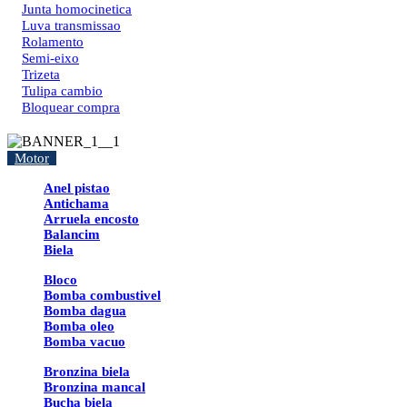
Junta homocinetica
Luva transmissao
Rolamento
Semi-eixo
Trizeta
Tulipa cambio
Bloquear compra
Motor
Anel pistao
Antichama
Arruela encosto
Balancim
Biela
Bloco
Bomba combustivel
Bomba dagua
Bomba oleo
Bomba vacuo
Bronzina biela
Bronzina mancal
Bucha biela