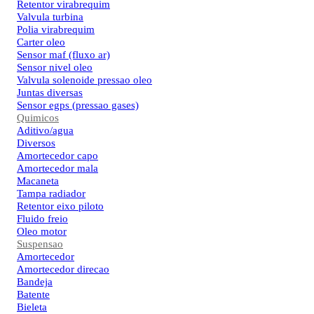
Retentor virabrequim
Valvula turbina
Polia virabrequim
Carter oleo
Sensor maf (fluxo ar)
Sensor nivel oleo
Valvula solenoide pressao oleo
Juntas diversas
Sensor egps (pressao gases)
Quimicos
Aditivo/agua
Diversos
Amortecedor capo
Amortecedor mala
Macaneta
Tampa radiador
Retentor eixo piloto
Fluido freio
Oleo motor
Suspensao
Amortecedor
Amortecedor direcao
Bandeja
Batente
Bieleta