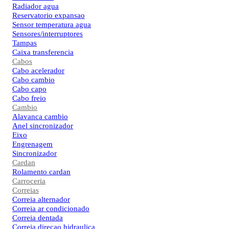
Radiador agua
Reservatorio expansao
Sensor temperatura agua
Sensores/interruptores
Tampas
Caixa transferencia
Cabos
Cabo acelerador
Cabo cambio
Cabo capo
Cabo freio
Cambio
Alavanca cambio
Anel sincronizador
Eixo
Engrenagem
Sincronizador
Cardan
Rolamento cardan
Carroceria
Correias
Correia alternador
Correia ar condicionado
Correia dentada
Correia direcao hidraulica