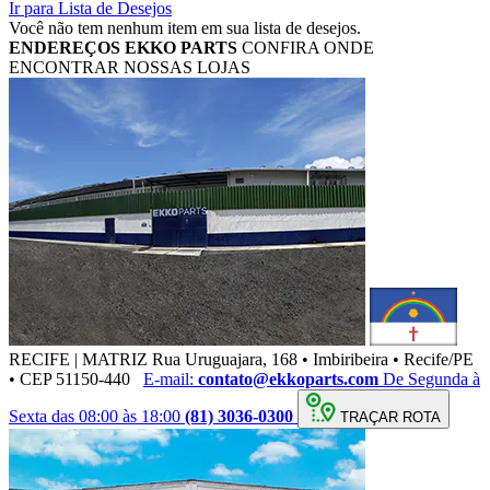
Ir para Lista de Desejos
Você não tem nenhum item em sua lista de desejos.
ENDEREÇOS
EKKO PARTS
CONFIRA ONDE
ENCONTRAR NOSSAS LOJAS
RECIFE | MATRIZ
Rua Uruguajara, 168 • Imbiribeira • Recife/PE
• CEP 51150-440
E-mail:
contato@ekkoparts.com
De Segunda à
Sexta das 08:00 às 18:00
(81) 3036-0300
TRAÇAR ROTA