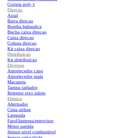
Correia poly v
Direcao
Axial
Barra direcao
Bomba hidraulica
Bucha caixa direcao
Caixa direcao
Coluna direcao
Kit caixa direcao
Distribuicao
Kit distribuicao
Diversos
Amortecedor capo
Amortecedor mala
Macaneta
Tampa radiador
Retentor eixo piloto
Eletrica
Alternador
Cinta airbag
Lampada
Farol/lanterna/retrovisor
Motor partida
Sensor nivel combustivel
Sensor velocidade