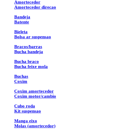
Amortecedor
Amortecedor direcao
Bandeja
Batente
Bieleta
Bolsa ar suspensao
Bracos/barras
Bucha bandeja
Bucha braco
Bucha feixe mola
Buchas
Coxim
Coxim amortecedor
Coxim motor/cambio
Cubo roda
Kit suspensao
Manga eixo
Molas (amortecedor)