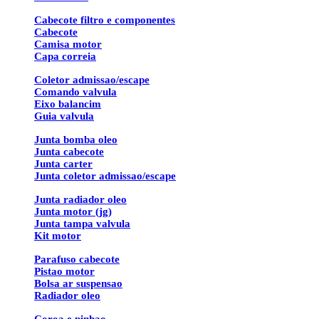
Cabecote filtro e componentes
Cabecote
Camisa motor
Capa correia
Coletor admissao/escape
Comando valvula
Eixo balancim
Guia valvula
Junta bomba oleo
Junta cabecote
Junta carter
Junta coletor admissao/escape
Junta radiador oleo
Junta motor (jg)
Junta tampa valvula
Kit motor
Parafuso cabecote
Pistao motor
Bolsa ar suspensao
Radiador oleo