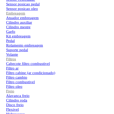
Sensor posicao pedal
Sensor posicao oleo
Embreagem
Atuador embreagem
Cilindro auxiliar
Cilindro mestre
Garfo
Kit embreagem
Pedal
Rolamento embreagem
Suporte pedal
Volante
Filtros
Cabecote filtro combustivel
Filtro ar
Filtro cabine (ar condicionado)
Filtro cambio
Filtro combustivel
Filtro oleo
Freio
Alavanca freio
Cilindro roda
Disco freio
Flexivel