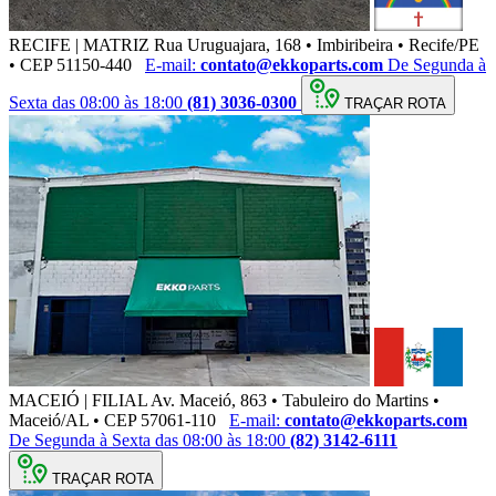
RECIFE | MATRIZ
Rua Uruguajara, 168 • Imbiribeira • Recife/PE
• CEP 51150-440
E-mail:
contato@ekkoparts.com
De Segunda à
Sexta das 08:00 às 18:00
(81) 3036-0300
TRAÇAR ROTA
MACEIÓ | FILIAL
Av. Maceió, 863 • Tabuleiro do Martins •
Maceió/AL • CEP 57061-110
E-mail:
contato@ekkoparts.com
De Segunda à Sexta das 08:00 às 18:00
(82) 3142-6111
TRAÇAR ROTA