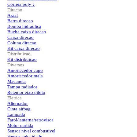
Correia poly v
Direcao
Axial
Barra direcao
Bomba hidraulica
Bucha caixa direcao
Caixa direcao
Coluna direcao
Kit caixa direcao
Distribuicao
Kit distribuicao
Diversos
Amortecedor capo
Amortecedor mala
Macaneta
Tampa radiador
Retentor eixo piloto
Eletrica
Alternador
Cinta airbag
Lampada
Farol/lanterna/retrovisor
Motor partida
Sensor nivel combustivel
Sensor velocidade