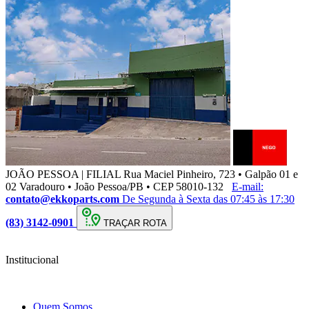
JOÃO PESSOA | FILIAL
Rua Maciel Pinheiro, 723 • Galpão 01 e
02 Varadouro • João Pessoa/PB • CEP 58010-132
E-mail:
contato@ekkoparts.com
De Segunda à Sexta das 07:45 às 17:30
(83) 3142-0901
TRAÇAR ROTA
Institucional
Quem Somos