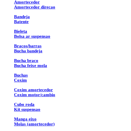
Amortecedor
Amortecedor direcao
Bandeja
Batente
Bieleta
Bolsa ar suspensao
Bracos/barras
Bucha bandeja
Bucha braco
Bucha feixe mola
Buchas
Coxim
Coxim amortecedor
Coxim motor/cambio
Cubo roda
Kit suspensao
Manga eixo
Molas (amortecedor)