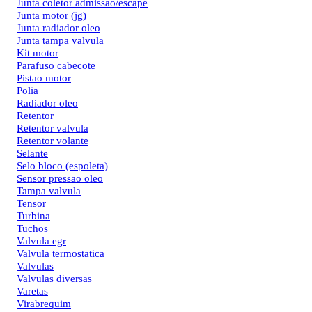
Junta coletor admissao/escape
Junta motor (jg)
Junta radiador oleo
Junta tampa valvula
Kit motor
Parafuso cabecote
Pistao motor
Polia
Radiador oleo
Retentor
Retentor valvula
Retentor volante
Selante
Selo bloco (espoleta)
Sensor pressao oleo
Tampa valvula
Tensor
Turbina
Tuchos
Valvula egr
Valvula termostatica
Valvulas
Valvulas diversas
Varetas
Virabrequim