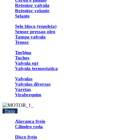
Coroa e pinhao
Retentor valvula
Retentor volante
Selante
Selo bloco (espoleta)
Sensor pressao oleo
Tampa valvula
Tensor
Turbina
Tuchos
Valvula egr
Valvula termostatica
Valvulas
Valvulas diversas
Varetas
Virabrequim
Freio
Alavanca freio
Cilindro roda
Disco freio