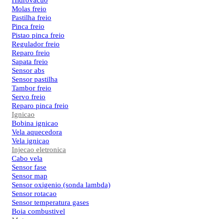
Hidrovacuo
Molas freio
Pastilha freio
Pinca freio
Pistao pinca freio
Regulador freio
Reparo freio
Sapata freio
Sensor abs
Sensor pastilha
Tambor freio
Servo freio
Reparo pinca freio
Ignicao
Bobina ignicao
Vela aquecedora
Vela ignicao
Injecao eletronica
Cabo vela
Sensor fase
Sensor map
Sensor oxigenio (sonda lambda)
Sensor rotacao
Sensor temperatura gases
Boia combustivel