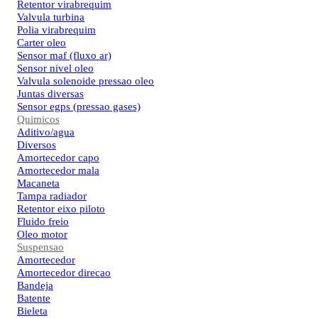
Retentor virabrequim
Valvula turbina
Polia virabrequim
Carter oleo
Sensor maf (fluxo ar)
Sensor nivel oleo
Valvula solenoide pressao oleo
Juntas diversas
Sensor egps (pressao gases)
Quimicos
Aditivo/agua
Diversos
Amortecedor capo
Amortecedor mala
Macaneta
Tampa radiador
Retentor eixo piloto
Fluido freio
Oleo motor
Suspensao
Amortecedor
Amortecedor direcao
Bandeja
Batente
Bieleta