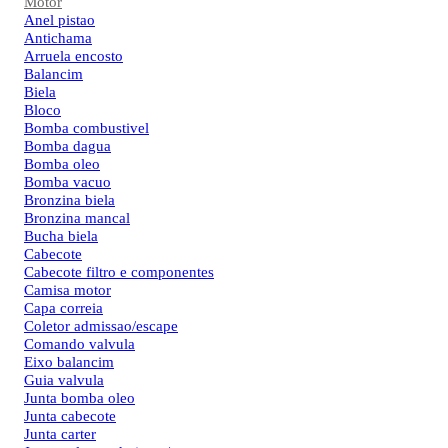
Motor
Anel pistao
Antichama
Arruela encosto
Balancim
Biela
Bloco
Bomba combustivel
Bomba dagua
Bomba oleo
Bomba vacuo
Bronzina biela
Bronzina mancal
Bucha biela
Cabecote
Cabecote filtro e componentes
Camisa motor
Capa correia
Coletor admissao/escape
Comando valvula
Eixo balancim
Guia valvula
Junta bomba oleo
Junta cabecote
Junta carter