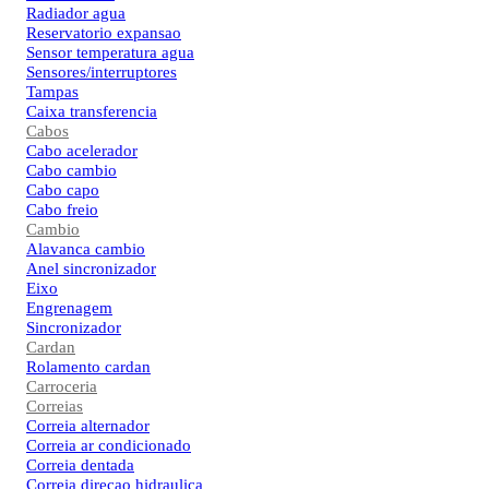
Radiador agua
Reservatorio expansao
Sensor temperatura agua
Sensores/interruptores
Tampas
Caixa transferencia
Cabos
Cabo acelerador
Cabo cambio
Cabo capo
Cabo freio
Cambio
Alavanca cambio
Anel sincronizador
Eixo
Engrenagem
Sincronizador
Cardan
Rolamento cardan
Carroceria
Correias
Correia alternador
Correia ar condicionado
Correia dentada
Correia direcao hidraulica