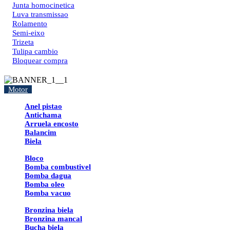
Junta homocinetica
Luva transmissao
Rolamento
Semi-eixo
Trizeta
Tulipa cambio
Bloquear compra
Motor
Anel pistao
Antichama
Arruela encosto
Balancim
Biela
Bloco
Bomba combustivel
Bomba dagua
Bomba oleo
Bomba vacuo
Bronzina biela
Bronzina mancal
Bucha biela