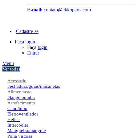
E-mail:
contato@ekkoparts.com
Cadastre-se
Faça login
Faça
login
Entrar
Menu
Ver todas
Acessorio
Fechadura/guias/macanetas
Alimentacao
Flange bomba
Arrefecimento
Cano/tubo
Eletroventilador
Helice
Intercooler
Mangueira/mangote
Polia viscosa