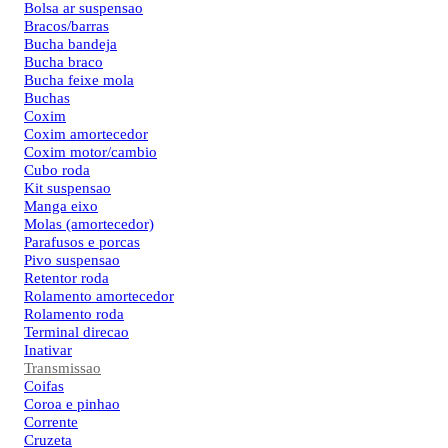
Bolsa ar suspensao
Bracos/barras
Bucha bandeja
Bucha braco
Bucha feixe mola
Buchas
Coxim
Coxim amortecedor
Coxim motor/cambio
Cubo roda
Kit suspensao
Manga eixo
Molas (amortecedor)
Parafusos e porcas
Pivo suspensao
Retentor roda
Rolamento amortecedor
Rolamento roda
Terminal direcao
Inativar
Transmissao
Coifas
Coroa e pinhao
Corrente
Cruzeta