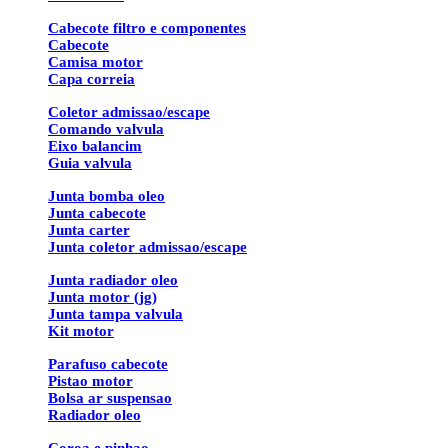
Cabecote filtro e componentes
Cabecote
Camisa motor
Capa correia
Coletor admissao/escape
Comando valvula
Eixo balancim
Guia valvula
Junta bomba oleo
Junta cabecote
Junta carter
Junta coletor admissao/escape
Junta radiador oleo
Junta motor (jg)
Junta tampa valvula
Kit motor
Parafuso cabecote
Pistao motor
Bolsa ar suspensao
Radiador oleo