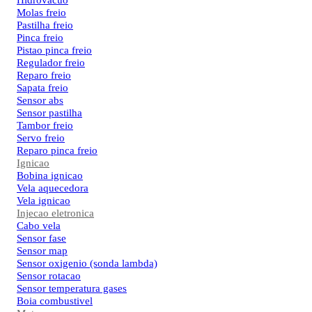
Hidrovacuo
Molas freio
Pastilha freio
Pinca freio
Pistao pinca freio
Regulador freio
Reparo freio
Sapata freio
Sensor abs
Sensor pastilha
Tambor freio
Servo freio
Reparo pinca freio
Ignicao
Bobina ignicao
Vela aquecedora
Vela ignicao
Injecao eletronica
Cabo vela
Sensor fase
Sensor map
Sensor oxigenio (sonda lambda)
Sensor rotacao
Sensor temperatura gases
Boia combustivel