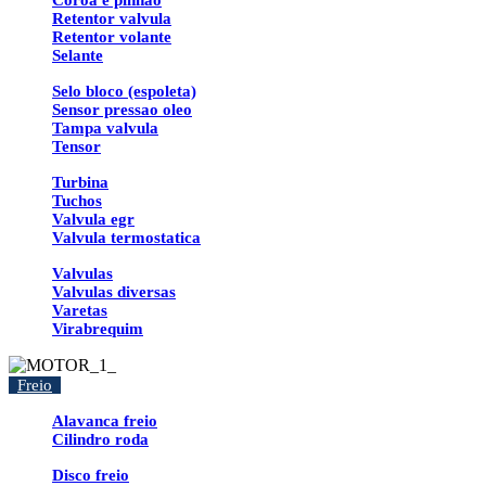
Coroa e pinhao
Retentor valvula
Retentor volante
Selante
Selo bloco (espoleta)
Sensor pressao oleo
Tampa valvula
Tensor
Turbina
Tuchos
Valvula egr
Valvula termostatica
Valvulas
Valvulas diversas
Varetas
Virabrequim
Freio
Alavanca freio
Cilindro roda
Disco freio