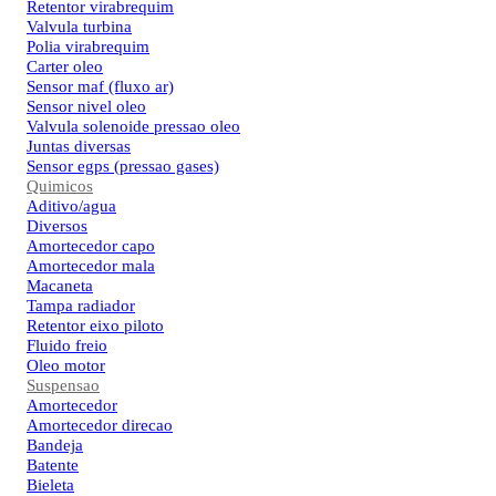
Retentor virabrequim
Valvula turbina
Polia virabrequim
Carter oleo
Sensor maf (fluxo ar)
Sensor nivel oleo
Valvula solenoide pressao oleo
Juntas diversas
Sensor egps (pressao gases)
Quimicos
Aditivo/agua
Diversos
Amortecedor capo
Amortecedor mala
Macaneta
Tampa radiador
Retentor eixo piloto
Fluido freio
Oleo motor
Suspensao
Amortecedor
Amortecedor direcao
Bandeja
Batente
Bieleta