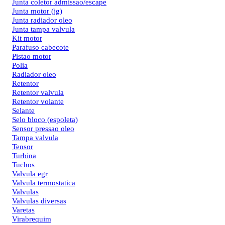
Junta coletor admissao/escape
Junta motor (jg)
Junta radiador oleo
Junta tampa valvula
Kit motor
Parafuso cabecote
Pistao motor
Polia
Radiador oleo
Retentor
Retentor valvula
Retentor volante
Selante
Selo bloco (espoleta)
Sensor pressao oleo
Tampa valvula
Tensor
Turbina
Tuchos
Valvula egr
Valvula termostatica
Valvulas
Valvulas diversas
Varetas
Virabrequim