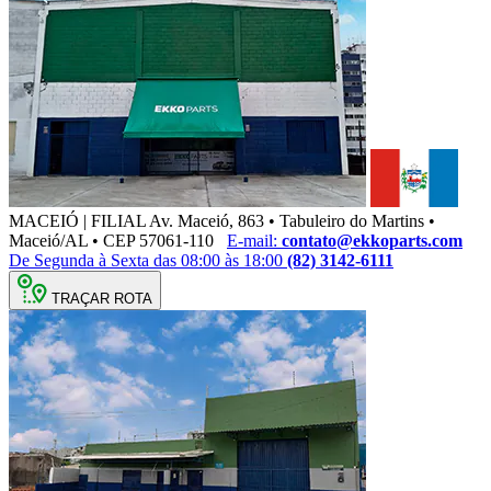
MACEIÓ | FILIAL
Av. Maceió, 863 • Tabuleiro do Martins •
Maceió/AL • CEP 57061-110
E-mail:
contato@ekkoparts.com
De Segunda à Sexta das 08:00 às 18:00
(82) 3142-6111
TRAÇAR ROTA