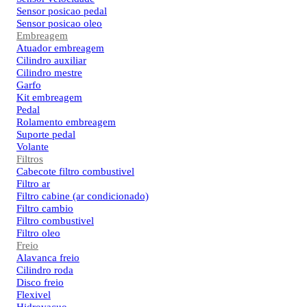
Sensor posicao pedal
Sensor posicao oleo
Embreagem
Atuador embreagem
Cilindro auxiliar
Cilindro mestre
Garfo
Kit embreagem
Pedal
Rolamento embreagem
Suporte pedal
Volante
Filtros
Cabecote filtro combustivel
Filtro ar
Filtro cabine (ar condicionado)
Filtro cambio
Filtro combustivel
Filtro oleo
Freio
Alavanca freio
Cilindro roda
Disco freio
Flexivel