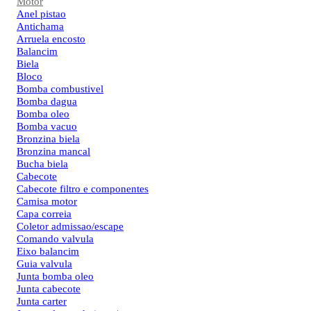
Motor
Anel pistao
Antichama
Arruela encosto
Balancim
Biela
Bloco
Bomba combustivel
Bomba dagua
Bomba oleo
Bomba vacuo
Bronzina biela
Bronzina mancal
Bucha biela
Cabecote
Cabecote filtro e componentes
Camisa motor
Capa correia
Coletor admissao/escape
Comando valvula
Eixo balancim
Guia valvula
Junta bomba oleo
Junta cabecote
Junta carter