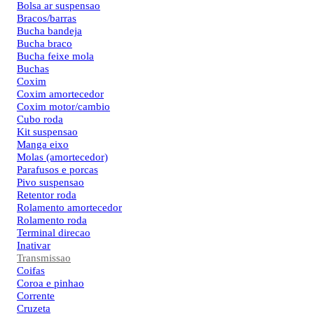
Bolsa ar suspensao
Bracos/barras
Bucha bandeja
Bucha braco
Bucha feixe mola
Buchas
Coxim
Coxim amortecedor
Coxim motor/cambio
Cubo roda
Kit suspensao
Manga eixo
Molas (amortecedor)
Parafusos e porcas
Pivo suspensao
Retentor roda
Rolamento amortecedor
Rolamento roda
Terminal direcao
Inativar
Transmissao
Coifas
Coroa e pinhao
Corrente
Cruzeta