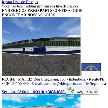
Ir para Lista de Desejos
Você não tem nenhum item em sua lista de desejos.
ENDEREÇOS
EKKO PARTS
CONFIRA ONDE
ENCONTRAR NOSSAS LOJAS
RECIFE | MATRIZ
Rua Uruguajara, 168 • Imbiribeira • Recife/PE
• CEP 51150-440
E-mail:
contato@ekkoparts.com
De Segunda à
Sexta das 08:00 às 18:00
(81) 3036-0300
TRAÇAR ROTA