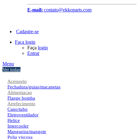
E-mail:
contato@ekkoparts.com
Cadastre-se
Faça login
Faça
login
Entrar
Menu
Ver todas
Acessorio
Fechadura/guias/macanetas
Alimentacao
Flange bomba
Arrefecimento
Cano/tubo
Eletroventilador
Helice
Intercooler
Mangueira/mangote
Polia viscosa