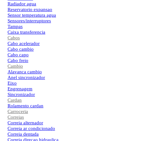
Radiador agua
Reservatorio expansao
Sensor temperatura agua
Sensores/interruptores
Tampas
Caixa transferencia
Cabos
Cabo acelerador
Cabo cambio
Cabo capo
Cabo freio
Cambio
Alavanca cambio
Anel sincronizador
Eixo
Engrenagem
Sincronizador
Cardan
Rolamento cardan
Carroceria
Correias
Correia alternador
Correia ar condicionado
Correia dentada
Correia direcao hidraulica