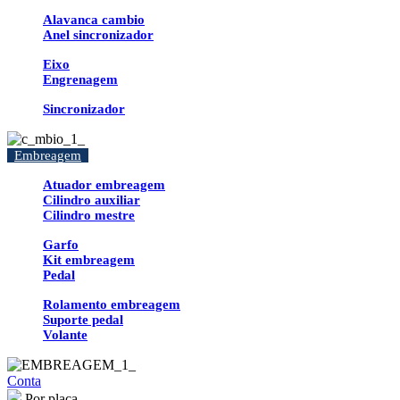
Alavanca cambio
Anel sincronizador
Eixo
Engrenagem
Sincronizador
Embreagem
Atuador embreagem
Cilindro auxiliar
Cilindro mestre
Garfo
Kit embreagem
Pedal
Rolamento embreagem
Suporte pedal
Volante
Conta
Por placa