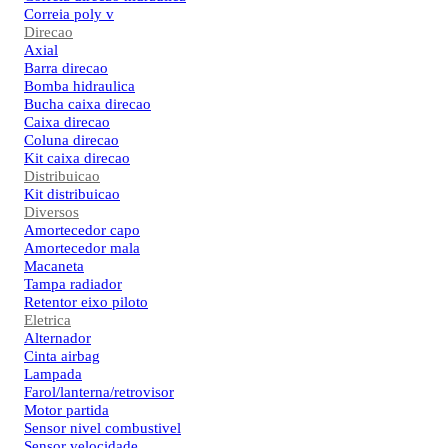
Correia poly v
Direcao
Axial
Barra direcao
Bomba hidraulica
Bucha caixa direcao
Caixa direcao
Coluna direcao
Kit caixa direcao
Distribuicao
Kit distribuicao
Diversos
Amortecedor capo
Amortecedor mala
Macaneta
Tampa radiador
Retentor eixo piloto
Eletrica
Alternador
Cinta airbag
Lampada
Farol/lanterna/retrovisor
Motor partida
Sensor nivel combustivel
Sensor velocidade