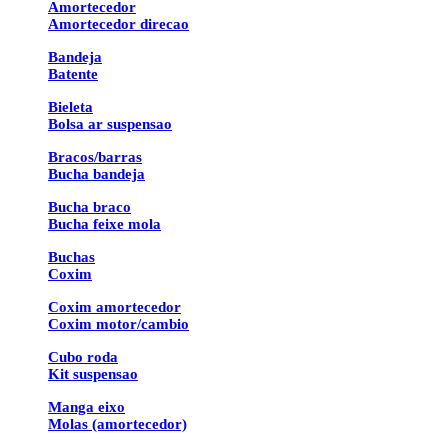
Amortecedor
Amortecedor direcao
Bandeja
Batente
Bieleta
Bolsa ar suspensao
Bracos/barras
Bucha bandeja
Bucha braco
Bucha feixe mola
Buchas
Coxim
Coxim amortecedor
Coxim motor/cambio
Cubo roda
Kit suspensao
Manga eixo
Molas (amortecedor)