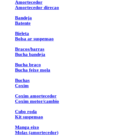
Amortecedor
Amortecedor direcao
Bandeja
Batente
Bieleta
Bolsa ar suspensao
Bracos/barras
Bucha bandeja
Bucha braco
Bucha feixe mola
Buchas
Coxim
Coxim amortecedor
Coxim motor/cambio
Cubo roda
Kit suspensao
Manga eixo
Molas (amortecedor)