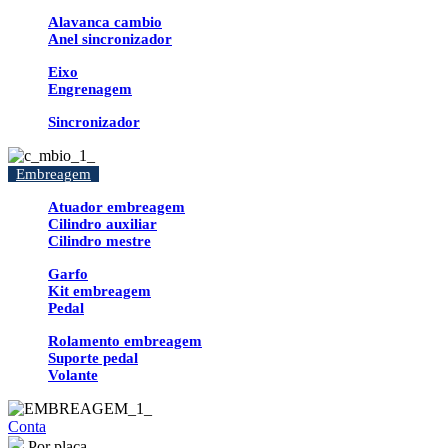
Alavanca cambio
Anel sincronizador
Eixo
Engrenagem
Sincronizador
Embreagem
Atuador embreagem
Cilindro auxiliar
Cilindro mestre
Garfo
Kit embreagem
Pedal
Rolamento embreagem
Suporte pedal
Volante
Conta
Por placa