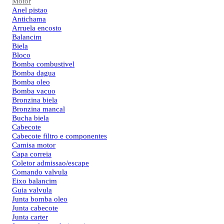
Motor
Anel pistao
Antichama
Arruela encosto
Balancim
Biela
Bloco
Bomba combustivel
Bomba dagua
Bomba oleo
Bomba vacuo
Bronzina biela
Bronzina mancal
Bucha biela
Cabecote
Cabecote filtro e componentes
Camisa motor
Capa correia
Coletor admissao/escape
Comando valvula
Eixo balancim
Guia valvula
Junta bomba oleo
Junta cabecote
Junta carter