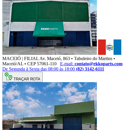
MACEIÓ | FILIAL
Av. Maceió, 863 • Tabuleiro do Martins •
Maceió/AL • CEP 57061-110
E-mail:
contato@ekkoparts.com
De Segunda à Sexta das 08:00 às 18:00
(82) 3142-6111
TRAÇAR ROTA