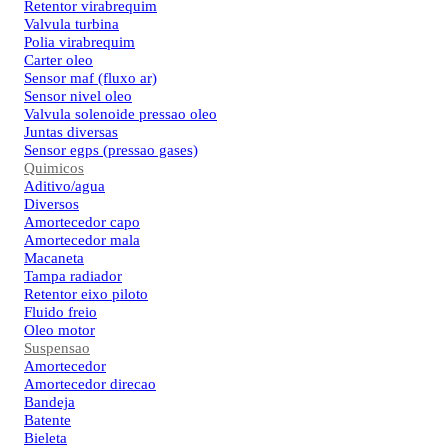
Retentor virabrequim
Valvula turbina
Polia virabrequim
Carter oleo
Sensor maf (fluxo ar)
Sensor nivel oleo
Valvula solenoide pressao oleo
Juntas diversas
Sensor egps (pressao gases)
Quimicos
Aditivo/agua
Diversos
Amortecedor capo
Amortecedor mala
Macaneta
Tampa radiador
Retentor eixo piloto
Fluido freio
Oleo motor
Suspensao
Amortecedor
Amortecedor direcao
Bandeja
Batente
Bieleta