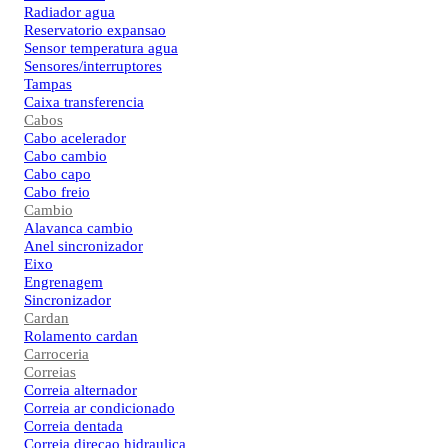
Radiador agua
Reservatorio expansao
Sensor temperatura agua
Sensores/interruptores
Tampas
Caixa transferencia
Cabos
Cabo acelerador
Cabo cambio
Cabo capo
Cabo freio
Cambio
Alavanca cambio
Anel sincronizador
Eixo
Engrenagem
Sincronizador
Cardan
Rolamento cardan
Carroceria
Correias
Correia alternador
Correia ar condicionado
Correia dentada
Correia direcao hidraulica