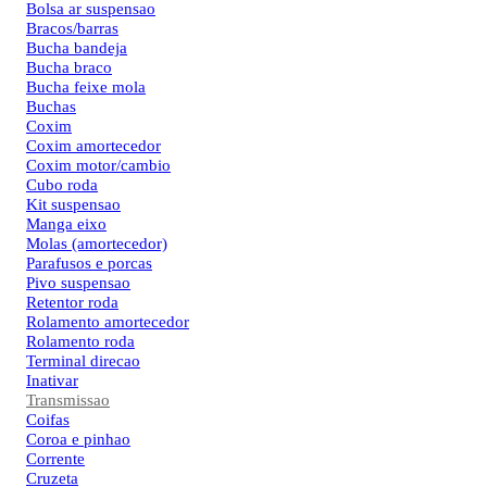
Bolsa ar suspensao
Bracos/barras
Bucha bandeja
Bucha braco
Bucha feixe mola
Buchas
Coxim
Coxim amortecedor
Coxim motor/cambio
Cubo roda
Kit suspensao
Manga eixo
Molas (amortecedor)
Parafusos e porcas
Pivo suspensao
Retentor roda
Rolamento amortecedor
Rolamento roda
Terminal direcao
Inativar
Transmissao
Coifas
Coroa e pinhao
Corrente
Cruzeta