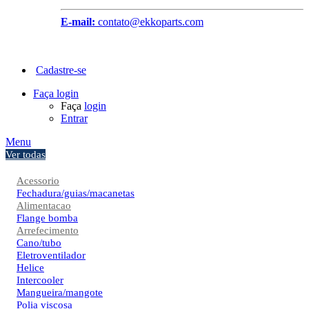
E-mail:
contato@ekkoparts.com
Cadastre-se
Faça login
Faça
login
Entrar
Menu
Ver todas
Acessorio
Fechadura/guias/macanetas
Alimentacao
Flange bomba
Arrefecimento
Cano/tubo
Eletroventilador
Helice
Intercooler
Mangueira/mangote
Polia viscosa