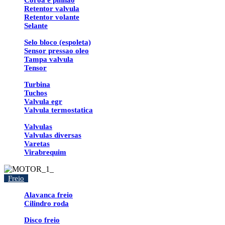
Coroa e pinhao
Retentor valvula
Retentor volante
Selante
Selo bloco (espoleta)
Sensor pressao oleo
Tampa valvula
Tensor
Turbina
Tuchos
Valvula egr
Valvula termostatica
Valvulas
Valvulas diversas
Varetas
Virabrequim
Freio
Alavanca freio
Cilindro roda
Disco freio