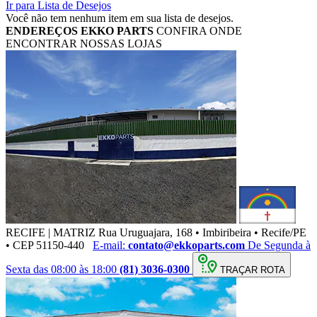
Ir para Lista de Desejos
Você não tem nenhum item em sua lista de desejos.
ENDEREÇOS
EKKO PARTS
CONFIRA ONDE
ENCONTRAR NOSSAS LOJAS
RECIFE | MATRIZ
Rua Uruguajara, 168 • Imbiribeira • Recife/PE
• CEP 51150-440
E-mail:
contato@ekkoparts.com
De Segunda à
Sexta das 08:00 às 18:00
(81) 3036-0300
TRAÇAR ROTA