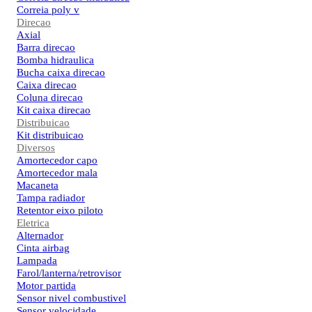
Correia poly v
Direcao
Axial
Barra direcao
Bomba hidraulica
Bucha caixa direcao
Caixa direcao
Coluna direcao
Kit caixa direcao
Distribuicao
Kit distribuicao
Diversos
Amortecedor capo
Amortecedor mala
Macaneta
Tampa radiador
Retentor eixo piloto
Eletrica
Alternador
Cinta airbag
Lampada
Farol/lanterna/retrovisor
Motor partida
Sensor nivel combustivel
Sensor velocidade