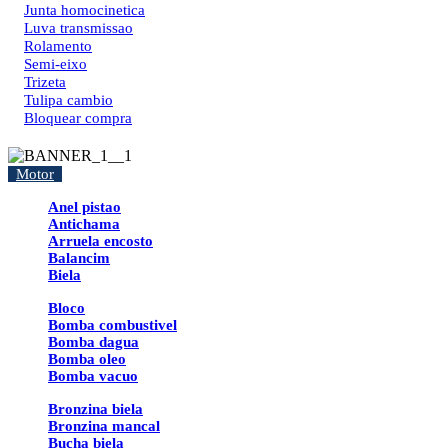
Junta homocinetica
Luva transmissao
Rolamento
Semi-eixo
Trizeta
Tulipa cambio
Bloquear compra
Motor
Anel pistao
Antichama
Arruela encosto
Balancim
Biela
Bloco
Bomba combustivel
Bomba dagua
Bomba oleo
Bomba vacuo
Bronzina biela
Bronzina mancal
Bucha biela