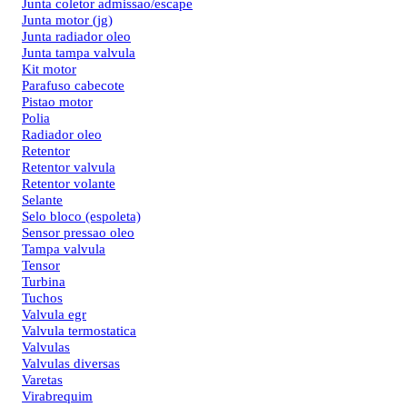
Junta coletor admissao/escape
Junta motor (jg)
Junta radiador oleo
Junta tampa valvula
Kit motor
Parafuso cabecote
Pistao motor
Polia
Radiador oleo
Retentor
Retentor valvula
Retentor volante
Selante
Selo bloco (espoleta)
Sensor pressao oleo
Tampa valvula
Tensor
Turbina
Tuchos
Valvula egr
Valvula termostatica
Valvulas
Valvulas diversas
Varetas
Virabrequim