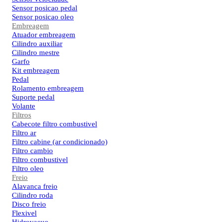
Sensor posicao pedal
Sensor posicao oleo
Embreagem
Atuador embreagem
Cilindro auxiliar
Cilindro mestre
Garfo
Kit embreagem
Pedal
Rolamento embreagem
Suporte pedal
Volante
Filtros
Cabecote filtro combustivel
Filtro ar
Filtro cabine (ar condicionado)
Filtro cambio
Filtro combustivel
Filtro oleo
Freio
Alavanca freio
Cilindro roda
Disco freio
Flexivel