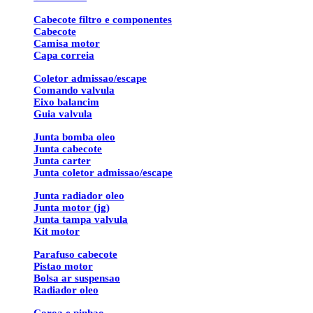
Cabecote filtro e componentes
Cabecote
Camisa motor
Capa correia
Coletor admissao/escape
Comando valvula
Eixo balancim
Guia valvula
Junta bomba oleo
Junta cabecote
Junta carter
Junta coletor admissao/escape
Junta radiador oleo
Junta motor (jg)
Junta tampa valvula
Kit motor
Parafuso cabecote
Pistao motor
Bolsa ar suspensao
Radiador oleo