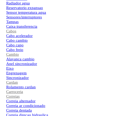
Radiador agua
Reservatorio expansao
Sensor temperatura agua
Sensores/interruptores
Tampas
Caixa transferencia
Cabos
Cabo acelerador
Cabo cambio
Cabo capo
Cabo freio
Cambio
Alavanca cambio
Anel sincronizador
Eixo
Engrenagem
Sincronizador
Cardan
Rolamento cardan
Carroceria
Correias
Correia alternador
Correia ar condicionado
Correia dentada
Correia direcao hidraulica