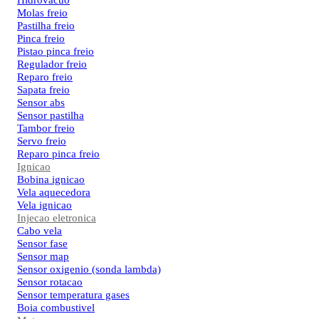
Hidrovacuo
Molas freio
Pastilha freio
Pinca freio
Pistao pinca freio
Regulador freio
Reparo freio
Sapata freio
Sensor abs
Sensor pastilha
Tambor freio
Servo freio
Reparo pinca freio
Ignicao
Bobina ignicao
Vela aquecedora
Vela ignicao
Injecao eletronica
Cabo vela
Sensor fase
Sensor map
Sensor oxigenio (sonda lambda)
Sensor rotacao
Sensor temperatura gases
Boia combustivel