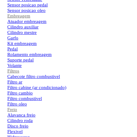
Sensor posicao pedal
Sensor posicao oleo
Embreagem
Atuador embreagem
Cilindro auxiliar
Cilindro mestre
Garfo
Kit embreagem
Pedal
Rolamento embreagem
Suporte pedal
Volante
Filtros
Cabecote filtro combustivel
Filtro ar
Filtro cabine (ar condicionado)
Filtro cambio
Filtro combustivel
Filtro oleo
Freio
Alavanca freio
Cilindro roda
Disco freio
Flexivel