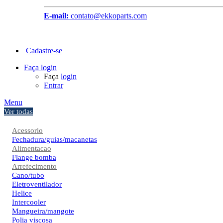
E-mail:
contato@ekkoparts.com
Cadastre-se
Faça login
Faça
login
Entrar
Menu
Ver todas
Acessorio
Fechadura/guias/macanetas
Alimentacao
Flange bomba
Arrefecimento
Cano/tubo
Eletroventilador
Helice
Intercooler
Mangueira/mangote
Polia viscosa