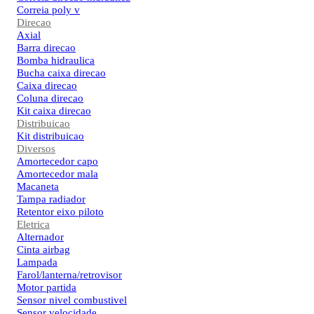
Correia poly v
Direcao
Axial
Barra direcao
Bomba hidraulica
Bucha caixa direcao
Caixa direcao
Coluna direcao
Kit caixa direcao
Distribuicao
Kit distribuicao
Diversos
Amortecedor capo
Amortecedor mala
Macaneta
Tampa radiador
Retentor eixo piloto
Eletrica
Alternador
Cinta airbag
Lampada
Farol/lanterna/retrovisor
Motor partida
Sensor nivel combustivel
Sensor velocidade