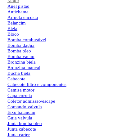
Motor
Anel pistao
Antichama
Arruela encosto
Balancim
Biela
Bloco
Bomba combustivel
Bomba dagua
Bomba oleo
Bomba vacuo
Bronzina biela
Bronzina mancal
Bucha biela
Cabecote
Cabecote filtro e componentes
Camisa motor
Capa correia
Coletor admissao/escape
Comando valvula
Eixo balancim
Guia valvula
Junta bomba oleo
Junta cabecote
Junta carter