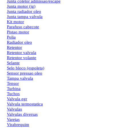
Junta coletor admissao/escape
Junta motor (jg)
Junta radiador oleo
Junta tampa valvula
Kit motor
Parafuso cabecote
Pistao motor
Polia
Radiador oleo
Retentor
Retentor valvula
Retentor volante
Selante
Selo bloco (espoleta)
Sensor pressao oleo
Tampa valvula
Tensor
Turbina
Tuchos
Valvula egr
Valvula termostatica
Valvulas
Valvulas diversas
Varetas
Virabrequim