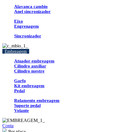
Alavanca cambio
Anel sincronizador
Eixo
Engrenagem
Sincronizador
Embreagem
Atuador embreagem
Cilindro auxiliar
Cilindro mestre
Garfo
Kit embreagem
Pedal
Rolamento embreagem
Suporte pedal
Volante
Conta
Por placa