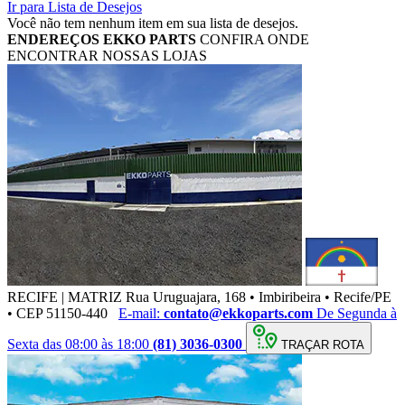
Ir para Lista de Desejos
Você não tem nenhum item em sua lista de desejos.
ENDEREÇOS
EKKO PARTS
CONFIRA ONDE
ENCONTRAR NOSSAS LOJAS
RECIFE | MATRIZ
Rua Uruguajara, 168 • Imbiribeira • Recife/PE
• CEP 51150-440
E-mail:
contato@ekkoparts.com
De Segunda à
Sexta das 08:00 às 18:00
(81) 3036-0300
TRAÇAR ROTA