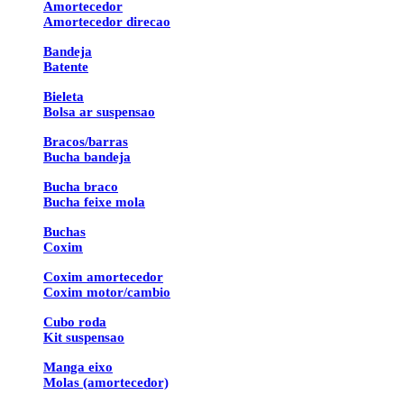
Amortecedor
Amortecedor direcao
Bandeja
Batente
Bieleta
Bolsa ar suspensao
Bracos/barras
Bucha bandeja
Bucha braco
Bucha feixe mola
Buchas
Coxim
Coxim amortecedor
Coxim motor/cambio
Cubo roda
Kit suspensao
Manga eixo
Molas (amortecedor)