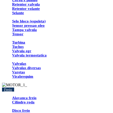
Coroa e pinhao
Retentor valvula
Retentor volante
Selante
Selo bloco (espoleta)
Sensor pressao oleo
Tampa valvula
Tensor
Turbina
Tuchos
Valvula egr
Valvula termostatica
Valvulas
Valvulas diversas
Varetas
Virabrequim
Freio
Alavanca freio
Cilindro roda
Disco freio