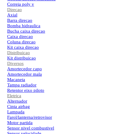
Correia poly v
Direcao
Axial
Barra direcao
Bomba hidraulica
Bucha caixa direcao
Caixa direcao
Coluna direcao
Kit caixa direcao
Distribuicao
Kit distribuicao
Diversos
Amortecedor capo
Amortecedor mala
Macaneta
Tampa radiador
Retentor eixo piloto
Eletrica
Alternador
Cinta airbag
Lampada
Farol/lanterna/retrovisor
Motor partida
Sensor nivel combustivel
Sensor velocidade