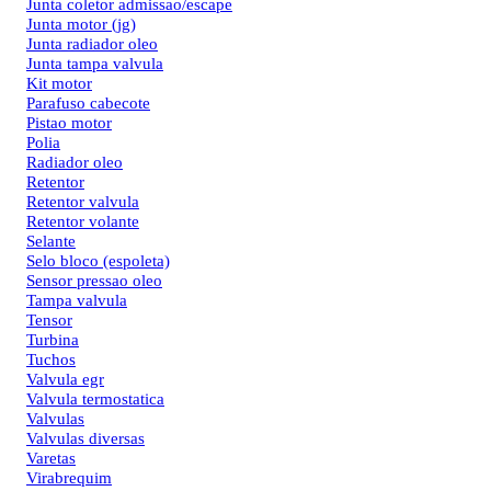
Junta coletor admissao/escape
Junta motor (jg)
Junta radiador oleo
Junta tampa valvula
Kit motor
Parafuso cabecote
Pistao motor
Polia
Radiador oleo
Retentor
Retentor valvula
Retentor volante
Selante
Selo bloco (espoleta)
Sensor pressao oleo
Tampa valvula
Tensor
Turbina
Tuchos
Valvula egr
Valvula termostatica
Valvulas
Valvulas diversas
Varetas
Virabrequim