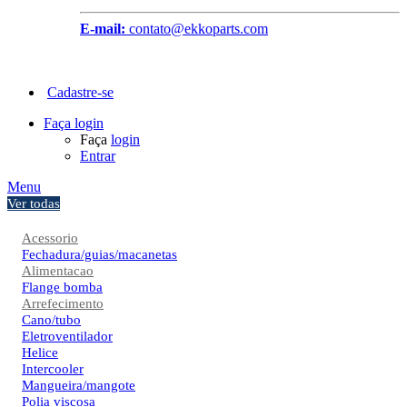
E-mail:
contato@ekkoparts.com
Cadastre-se
Faça login
Faça
login
Entrar
Menu
Ver todas
Acessorio
Fechadura/guias/macanetas
Alimentacao
Flange bomba
Arrefecimento
Cano/tubo
Eletroventilador
Helice
Intercooler
Mangueira/mangote
Polia viscosa