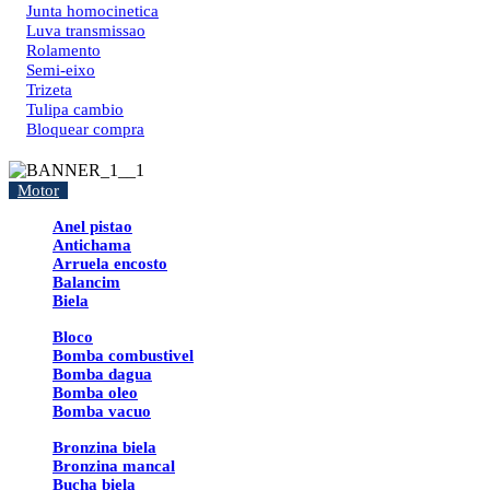
Junta homocinetica
Luva transmissao
Rolamento
Semi-eixo
Trizeta
Tulipa cambio
Bloquear compra
Motor
Anel pistao
Antichama
Arruela encosto
Balancim
Biela
Bloco
Bomba combustivel
Bomba dagua
Bomba oleo
Bomba vacuo
Bronzina biela
Bronzina mancal
Bucha biela