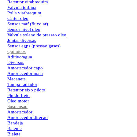
Retentor virabrequim
Valvula turbina
Polia virabrequim
Carter oleo
Sensor maf (fluxo ar)
Sensor nivel oleo
Valvula solenoide pressao oleo
Juntas diversas
Sensor egps (pressao gases)
Quimicos
Aditivo/agua
Diversos
Amortecedor capo
Amortecedor mala
Macaneta
Tampa radiador
Retentor eixo piloto
Fluido freio
Oleo motor
Suspensao
Amortecedor
Amortecedor direcao
Bandeja
Batente
Bieleta