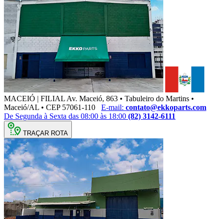
MACEIÓ | FILIAL
Av. Maceió, 863 • Tabuleiro do Martins •
Maceió/AL • CEP 57061-110
E-mail:
contato@ekkoparts.com
De Segunda à Sexta das 08:00 às 18:00
(82) 3142-6111
TRAÇAR ROTA