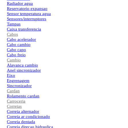
Radiador agua
Reservatorio expansao
Sensor temperatura agua
Sensores/interruptores
Tampas
Caixa transferencia
Cabos
Cabo acelerador
Cabo cambio
Cabo capo
Cabo freio
Cambio
Alavanca cambio
Anel sincronizador
Eixo
Engrenagem
Sincronizador
Cardan
Rolamento cardan
Carroceria
Correias
Correia alternador
Correia ar condicionado
Correia dentada
Correia direcao hidraulica