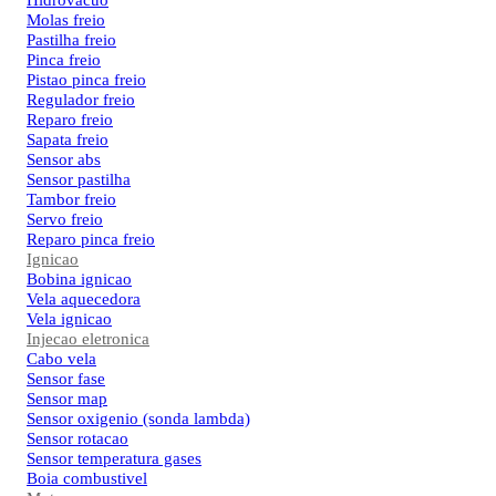
Hidrovacuo
Molas freio
Pastilha freio
Pinca freio
Pistao pinca freio
Regulador freio
Reparo freio
Sapata freio
Sensor abs
Sensor pastilha
Tambor freio
Servo freio
Reparo pinca freio
Ignicao
Bobina ignicao
Vela aquecedora
Vela ignicao
Injecao eletronica
Cabo vela
Sensor fase
Sensor map
Sensor oxigenio (sonda lambda)
Sensor rotacao
Sensor temperatura gases
Boia combustivel