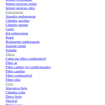
Sensor posicao pedal
Sensor posicao oleo
Embreagem
Atuador embreagem
Cilindro auxiliar
Cilindro mestre
Garfo
Kit embreagem
Pedal
Rolamento embreagem
Suporte pedal
Volante
Filtros
Cabecote filtro combustivel
Filtro ar
Filtro cabine (ar condicionado)
Filtro cambio
Filtro combustivel
Filtro oleo
Freio
Alavanca freio
Cilindro roda
Disco freio
Flexivel