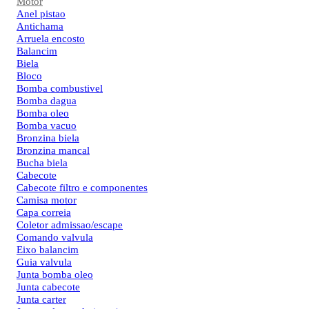
Motor
Anel pistao
Antichama
Arruela encosto
Balancim
Biela
Bloco
Bomba combustivel
Bomba dagua
Bomba oleo
Bomba vacuo
Bronzina biela
Bronzina mancal
Bucha biela
Cabecote
Cabecote filtro e componentes
Camisa motor
Capa correia
Coletor admissao/escape
Comando valvula
Eixo balancim
Guia valvula
Junta bomba oleo
Junta cabecote
Junta carter