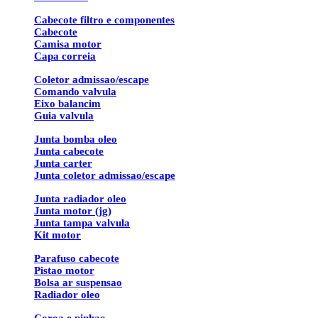
Cabecote filtro e componentes
Cabecote
Camisa motor
Capa correia
Coletor admissao/escape
Comando valvula
Eixo balancim
Guia valvula
Junta bomba oleo
Junta cabecote
Junta carter
Junta coletor admissao/escape
Junta radiador oleo
Junta motor (jg)
Junta tampa valvula
Kit motor
Parafuso cabecote
Pistao motor
Bolsa ar suspensao
Radiador oleo