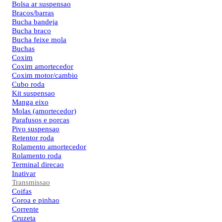
Bolsa ar suspensao
Bracos/barras
Bucha bandeja
Bucha braco
Bucha feixe mola
Buchas
Coxim
Coxim amortecedor
Coxim motor/cambio
Cubo roda
Kit suspensao
Manga eixo
Molas (amortecedor)
Parafusos e porcas
Pivo suspensao
Retentor roda
Rolamento amortecedor
Rolamento roda
Terminal direcao
Inativar
Transmissao
Coifas
Coroa e pinhao
Corrente
Cruzeta