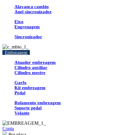
Alavanca cambio
Anel sincronizador
Eixo
Engrenagem
Sincronizador
Embreagem
Atuador embreagem
Cilindro auxiliar
Cilindro mestre
Garfo
Kit embreagem
Pedal
Rolamento embreagem
Suporte pedal
Volante
Conta
Por placa