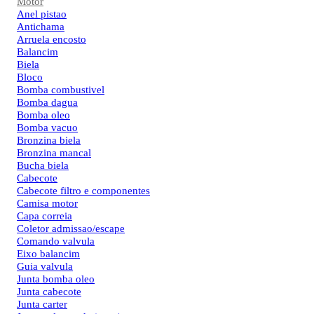
Motor
Anel pistao
Antichama
Arruela encosto
Balancim
Biela
Bloco
Bomba combustivel
Bomba dagua
Bomba oleo
Bomba vacuo
Bronzina biela
Bronzina mancal
Bucha biela
Cabecote
Cabecote filtro e componentes
Camisa motor
Capa correia
Coletor admissao/escape
Comando valvula
Eixo balancim
Guia valvula
Junta bomba oleo
Junta cabecote
Junta carter