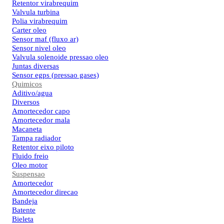
Retentor virabrequim
Valvula turbina
Polia virabrequim
Carter oleo
Sensor maf (fluxo ar)
Sensor nivel oleo
Valvula solenoide pressao oleo
Juntas diversas
Sensor egps (pressao gases)
Quimicos
Aditivo/agua
Diversos
Amortecedor capo
Amortecedor mala
Macaneta
Tampa radiador
Retentor eixo piloto
Fluido freio
Oleo motor
Suspensao
Amortecedor
Amortecedor direcao
Bandeja
Batente
Bieleta