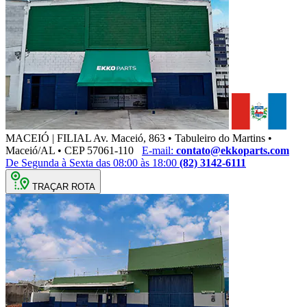
MACEIÓ | FILIAL
Av. Maceió, 863 • Tabuleiro do Martins •
Maceió/AL • CEP 57061-110
E-mail:
contato@ekkoparts.com
De Segunda à Sexta das 08:00 às 18:00
(82) 3142-6111
TRAÇAR ROTA