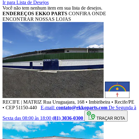
Ir para Lista de Desejos
Você não tem nenhum item em sua lista de desejos.
ENDEREÇOS
EKKO PARTS
CONFIRA ONDE
ENCONTRAR NOSSAS LOJAS
RECIFE | MATRIZ
Rua Uruguajara, 168 • Imbiribeira • Recife/PE
• CEP 51150-440
E-mail:
contato@ekkoparts.com
De Segunda à
Sexta das 08:00 às 18:00
(81) 3036-0300
TRAÇAR ROTA