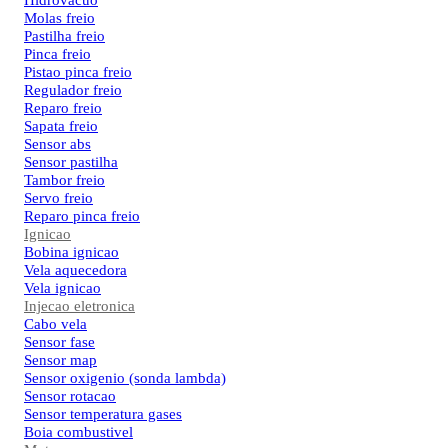
Hidrovacuo
Molas freio
Pastilha freio
Pinca freio
Pistao pinca freio
Regulador freio
Reparo freio
Sapata freio
Sensor abs
Sensor pastilha
Tambor freio
Servo freio
Reparo pinca freio
Ignicao
Bobina ignicao
Vela aquecedora
Vela ignicao
Injecao eletronica
Cabo vela
Sensor fase
Sensor map
Sensor oxigenio (sonda lambda)
Sensor rotacao
Sensor temperatura gases
Boia combustivel