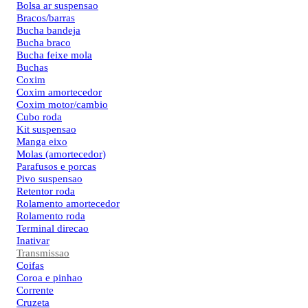
Bolsa ar suspensao
Bracos/barras
Bucha bandeja
Bucha braco
Bucha feixe mola
Buchas
Coxim
Coxim amortecedor
Coxim motor/cambio
Cubo roda
Kit suspensao
Manga eixo
Molas (amortecedor)
Parafusos e porcas
Pivo suspensao
Retentor roda
Rolamento amortecedor
Rolamento roda
Terminal direcao
Inativar
Transmissao
Coifas
Coroa e pinhao
Corrente
Cruzeta