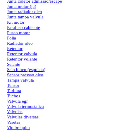
Junta coletor admissao/escape
Junta motor (jg)
Junta radiador oleo
Junta tampa valvula
Kit motor
Parafuso cabecote
Pistao motor
Polia
Radiador oleo
Retentor
Retentor valvula
Retentor volante
Selante
Selo bloco (espoleta)
Sensor pressao oleo
Tampa valvula
Tensor
Turbina
Tuchos
Valvula egr
Valvula termostatica
Valvulas
Valvulas diversas
Varetas
Virabrequim