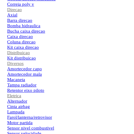
Correia poly v
Direcao
Axial
Barra direcao
Bomba hidraulica
Bucha caixa direcao
Caixa direcao
Coluna direcao
Kit caixa direcao
Distribuicao
Kit distribuicao
Diversos
Amortecedor capo
Amortecedor mala
Macaneta
Tampa radiador
Retentor eixo piloto
Eletrica
Alternador
Cinta airbag
Lampada
Farol/lanterna/retrovisor
Motor partida
Sensor nivel combustivel
Sensor velocidade