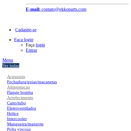
E-mail:
contato@ekkoparts.com
Cadastre-se
Faça login
Faça
login
Entrar
Menu
Ver todas
Acessorio
Fechadura/guias/macanetas
Alimentacao
Flange bomba
Arrefecimento
Cano/tubo
Eletroventilador
Helice
Intercooler
Mangueira/mangote
Polia viscosa