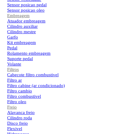
Sensor posicao pedal
Sensor posicao oleo
Embreagem
Atuador embreagem
Cilindro auxiliar
Cilindro mestre
Garfo
Kit embreagem
Pedal
Rolamento embreagem
Suporte pedal
Volante
Filtros
Cabecote filtro combustivel
Filtro ar
Filtro cabine (ar condicionado)
Filtro cambio
Filtro combustivel
Filtro oleo
Freio
Alavanca freio
Cilindro roda
Disco freio
Flexivel