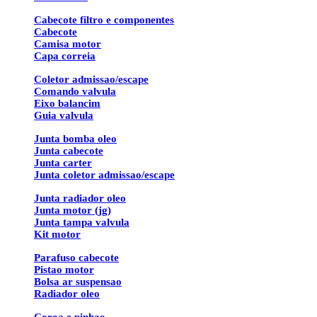
Cabecote filtro e componentes
Cabecote
Camisa motor
Capa correia
Coletor admissao/escape
Comando valvula
Eixo balancim
Guia valvula
Junta bomba oleo
Junta cabecote
Junta carter
Junta coletor admissao/escape
Junta radiador oleo
Junta motor (jg)
Junta tampa valvula
Kit motor
Parafuso cabecote
Pistao motor
Bolsa ar suspensao
Radiador oleo