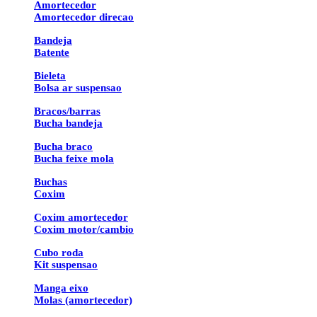
Amortecedor
Amortecedor direcao
Bandeja
Batente
Bieleta
Bolsa ar suspensao
Bracos/barras
Bucha bandeja
Bucha braco
Bucha feixe mola
Buchas
Coxim
Coxim amortecedor
Coxim motor/cambio
Cubo roda
Kit suspensao
Manga eixo
Molas (amortecedor)