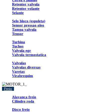
Coroa e pinhao
Retentor valvula
Retentor volante
Selante
Selo bloco (espoleta)
Sensor pressao oleo
Tampa valvula
Tensor
Turbina
Tuchos
Valvula egr
Valvula termostatica
Valvulas
Valvulas diversas
Varetas
Virabrequim
Freio
Alavanca freio
Cilindro roda
Disco freio