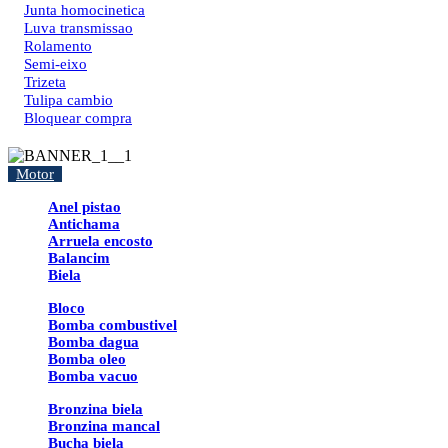
Junta homocinetica
Luva transmissao
Rolamento
Semi-eixo
Trizeta
Tulipa cambio
Bloquear compra
Motor
Anel pistao
Antichama
Arruela encosto
Balancim
Biela
Bloco
Bomba combustivel
Bomba dagua
Bomba oleo
Bomba vacuo
Bronzina biela
Bronzina mancal
Bucha biela