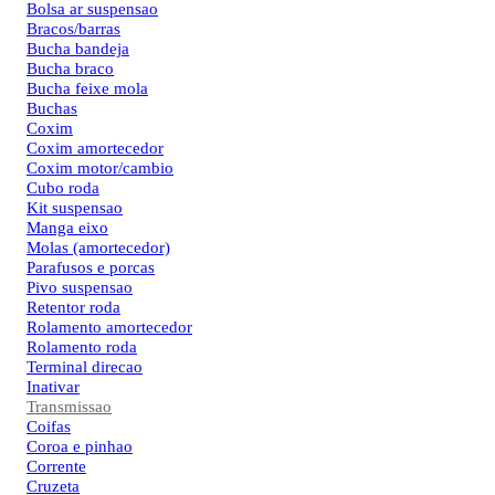
Bolsa ar suspensao
Bracos/barras
Bucha bandeja
Bucha braco
Bucha feixe mola
Buchas
Coxim
Coxim amortecedor
Coxim motor/cambio
Cubo roda
Kit suspensao
Manga eixo
Molas (amortecedor)
Parafusos e porcas
Pivo suspensao
Retentor roda
Rolamento amortecedor
Rolamento roda
Terminal direcao
Inativar
Transmissao
Coifas
Coroa e pinhao
Corrente
Cruzeta