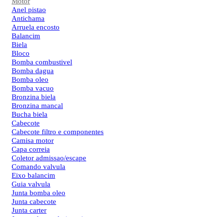
Motor
Anel pistao
Antichama
Arruela encosto
Balancim
Biela
Bloco
Bomba combustivel
Bomba dagua
Bomba oleo
Bomba vacuo
Bronzina biela
Bronzina mancal
Bucha biela
Cabecote
Cabecote filtro e componentes
Camisa motor
Capa correia
Coletor admissao/escape
Comando valvula
Eixo balancim
Guia valvula
Junta bomba oleo
Junta cabecote
Junta carter