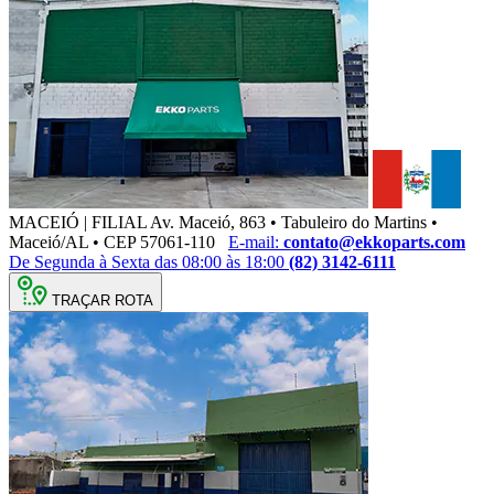
MACEIÓ | FILIAL
Av. Maceió, 863 • Tabuleiro do Martins •
Maceió/AL • CEP 57061-110
E-mail:
contato@ekkoparts.com
De Segunda à Sexta das 08:00 às 18:00
(82) 3142-6111
TRAÇAR ROTA