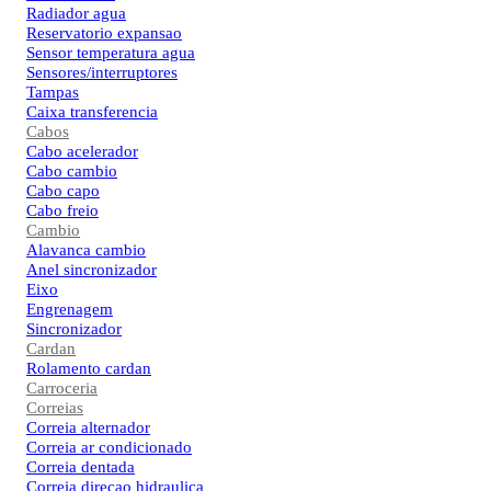
Radiador agua
Reservatorio expansao
Sensor temperatura agua
Sensores/interruptores
Tampas
Caixa transferencia
Cabos
Cabo acelerador
Cabo cambio
Cabo capo
Cabo freio
Cambio
Alavanca cambio
Anel sincronizador
Eixo
Engrenagem
Sincronizador
Cardan
Rolamento cardan
Carroceria
Correias
Correia alternador
Correia ar condicionado
Correia dentada
Correia direcao hidraulica