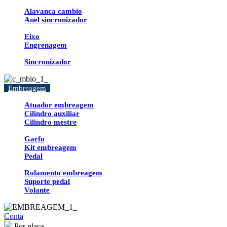
Alavanca cambio
Anel sincronizador
Eixo
Engrenagem
Sincronizador
Embreagem
Atuador embreagem
Cilindro auxiliar
Cilindro mestre
Garfo
Kit embreagem
Pedal
Rolamento embreagem
Suporte pedal
Volante
Conta
Por placa