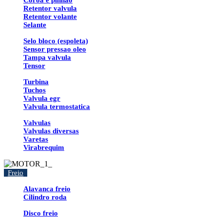
Coroa e pinhao
Retentor valvula
Retentor volante
Selante
Selo bloco (espoleta)
Sensor pressao oleo
Tampa valvula
Tensor
Turbina
Tuchos
Valvula egr
Valvula termostatica
Valvulas
Valvulas diversas
Varetas
Virabrequim
Freio
Alavanca freio
Cilindro roda
Disco freio