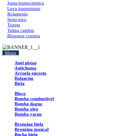
Junta homocinetica
Luva transmissao
Rolamento
Semi-eixo
Trizeta
Tulipa cambio
Bloquear compra
Motor
Anel pistao
Antichama
Arruela encosto
Balancim
Biela
Bloco
Bomba combustivel
Bomba dagua
Bomba oleo
Bomba vacuo
Bronzina biela
Bronzina mancal
Bucha biela