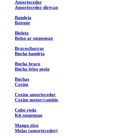
Amortecedor
Amortecedor direcao
Bandeja
Batente
Bieleta
Bolsa ar suspensao
Bracos/barras
Bucha bandeja
Bucha braco
Bucha feixe mola
Buchas
Coxim
Coxim amortecedor
Coxim motor/cambio
Cubo roda
Kit suspensao
Manga eixo
Molas (amortecedor)