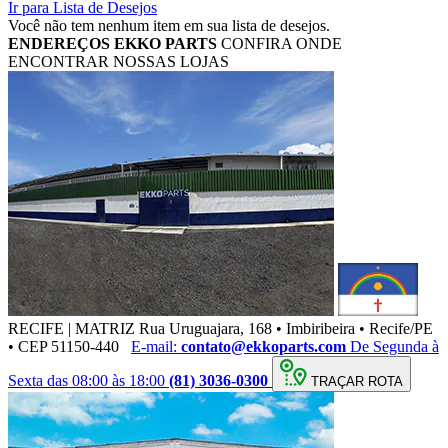
Ir para Lista de Desejos
Você não tem nenhum item em sua lista de desejos.
ENDEREÇOS
EKKO PARTS
CONFIRA ONDE
ENCONTRAR NOSSAS LOJAS
RECIFE | MATRIZ
Rua Uruguajara, 168 • Imbiribeira • Recife/PE
• CEP 51150-440
E-mail:
contato@ekkoparts.com
De Segunda à
Sexta das 08:00 às 18:00
(81) 3036-0300
TRAÇAR ROTA