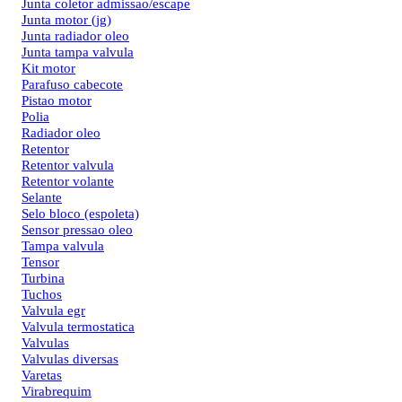
Junta coletor admissao/escape
Junta motor (jg)
Junta radiador oleo
Junta tampa valvula
Kit motor
Parafuso cabecote
Pistao motor
Polia
Radiador oleo
Retentor
Retentor valvula
Retentor volante
Selante
Selo bloco (espoleta)
Sensor pressao oleo
Tampa valvula
Tensor
Turbina
Tuchos
Valvula egr
Valvula termostatica
Valvulas
Valvulas diversas
Varetas
Virabrequim