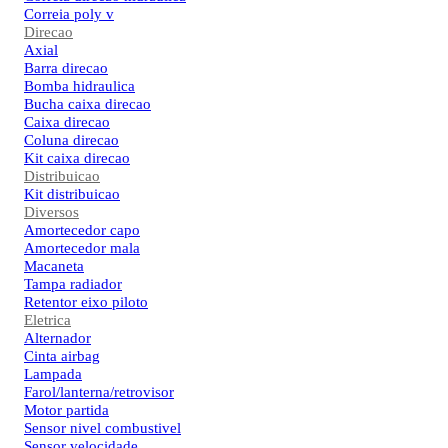
Correia poly v
Direcao
Axial
Barra direcao
Bomba hidraulica
Bucha caixa direcao
Caixa direcao
Coluna direcao
Kit caixa direcao
Distribuicao
Kit distribuicao
Diversos
Amortecedor capo
Amortecedor mala
Macaneta
Tampa radiador
Retentor eixo piloto
Eletrica
Alternador
Cinta airbag
Lampada
Farol/lanterna/retrovisor
Motor partida
Sensor nivel combustivel
Sensor velocidade