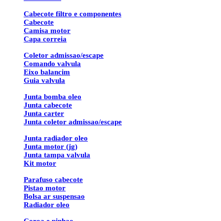
Cabecote filtro e componentes
Cabecote
Camisa motor
Capa correia
Coletor admissao/escape
Comando valvula
Eixo balancim
Guia valvula
Junta bomba oleo
Junta cabecote
Junta carter
Junta coletor admissao/escape
Junta radiador oleo
Junta motor (jg)
Junta tampa valvula
Kit motor
Parafuso cabecote
Pistao motor
Bolsa ar suspensao
Radiador oleo