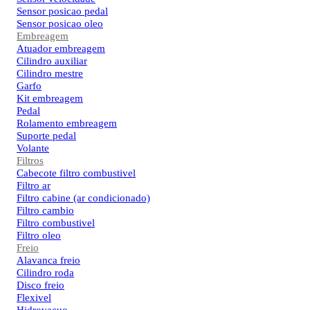
Sensor posicao pedal
Sensor posicao oleo
Embreagem
Atuador embreagem
Cilindro auxiliar
Cilindro mestre
Garfo
Kit embreagem
Pedal
Rolamento embreagem
Suporte pedal
Volante
Filtros
Cabecote filtro combustivel
Filtro ar
Filtro cabine (ar condicionado)
Filtro cambio
Filtro combustivel
Filtro oleo
Freio
Alavanca freio
Cilindro roda
Disco freio
Flexivel