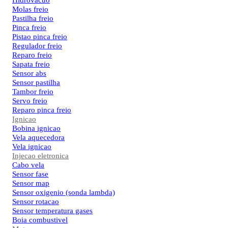
Hidrovacuo
Molas freio
Pastilha freio
Pinca freio
Pistao pinca freio
Regulador freio
Reparo freio
Sapata freio
Sensor abs
Sensor pastilha
Tambor freio
Servo freio
Reparo pinca freio
Ignicao
Bobina ignicao
Vela aquecedora
Vela ignicao
Injecao eletronica
Cabo vela
Sensor fase
Sensor map
Sensor oxigenio (sonda lambda)
Sensor rotacao
Sensor temperatura gases
Boia combustivel