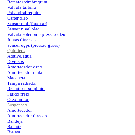
Retentor virabrequim
Valvula turbina
Polia virabrequim
Carter oleo
Sensor maf (fluxo ar)
Sensor nivel oleo
Valvula solenoide pressao oleo
Juntas diversas
Sensor egps (pressao gases)
Quimicos
Aditivo/agua
Diversos
Amortecedor capo
Amortecedor mala
Macaneta
Tampa radiador
Retentor eixo piloto
Fluido freio
Oleo motor
Suspensao
Amortecedor
Amortecedor direcao
Bandeja
Batente
Bieleta