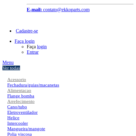
E-mail:
contato@ekkoparts.com
Cadastre-se
Faça login
Faça
login
Entrar
Menu
Ver todas
Acessorio
Fechadura/guias/macanetas
Alimentacao
Flange bomba
Arrefecimento
Cano/tubo
Eletroventilador
Helice
Intercooler
Mangueira/mangote
Polia viscosa