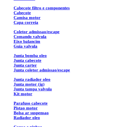
Cabecote filtro e componentes
Cabecote
Camisa motor
Capa correia
Coletor admissao/escape
Comando valvula
Eixo balancim
Guia valvula
Junta bomba oleo
Junta cabecote
Junta carter
Junta coletor admissao/escape
Junta radiador oleo
Junta motor (jg)
Junta tampa valvula
Kit motor
Parafuso cabecote
Pistao motor
Bolsa ar suspensao
Radiador oleo