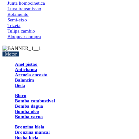
Junta homocinetica
Luva transmissao
Rolamento
Semi-eixo
Trizeta
Tulipa cambio
Bloquear compra
Motor
Anel pistao
Antichama
Arruela encosto
Balancim
Biela
Bloco
Bomba combustivel
Bomba dagua
Bomba oleo
Bomba vacuo
Bronzina biela
Bronzina mancal
Bucha biela