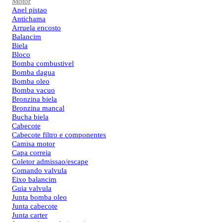
Motor
Anel pistao
Antichama
Arruela encosto
Balancim
Biela
Bloco
Bomba combustivel
Bomba dagua
Bomba oleo
Bomba vacuo
Bronzina biela
Bronzina mancal
Bucha biela
Cabecote
Cabecote filtro e componentes
Camisa motor
Capa correia
Coletor admissao/escape
Comando valvula
Eixo balancim
Guia valvula
Junta bomba oleo
Junta cabecote
Junta carter