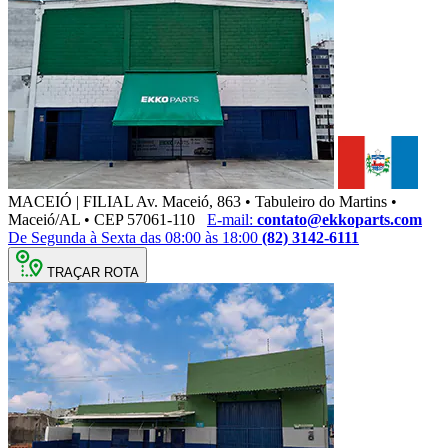
MACEIÓ | FILIAL
Av. Maceió, 863 • Tabuleiro do Martins •
Maceió/AL • CEP 57061-110
E-mail:
contato@ekkoparts.com
De Segunda à Sexta das 08:00 às 18:00
(82) 3142-6111
TRAÇAR ROTA