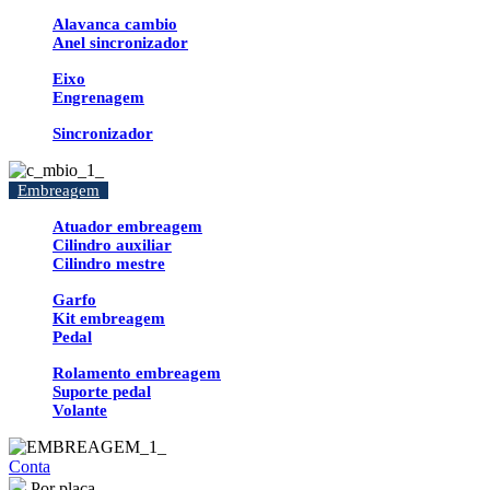
Alavanca cambio
Anel sincronizador
Eixo
Engrenagem
Sincronizador
Embreagem
Atuador embreagem
Cilindro auxiliar
Cilindro mestre
Garfo
Kit embreagem
Pedal
Rolamento embreagem
Suporte pedal
Volante
Conta
Por placa