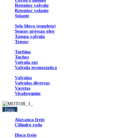
Coroa e pinhao
Retentor valvula
Retentor volante
Selante
Selo bloco (espoleta)
Sensor pressao oleo
Tampa valvula
Tensor
Turbina
Tuchos
Valvula egr
Valvula termostatica
Valvulas
Valvulas diversas
Varetas
Virabrequim
Freio
Alavanca freio
Cilindro roda
Disco freio