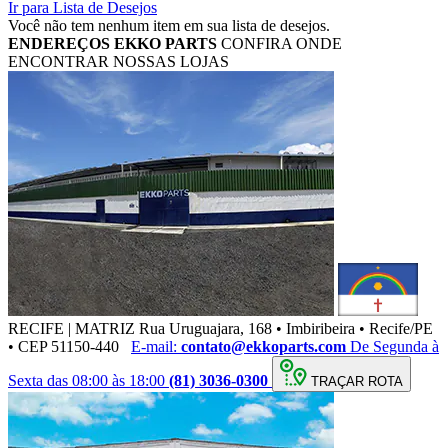
Ir para Lista de Desejos
Você não tem nenhum item em sua lista de desejos.
ENDEREÇOS
EKKO PARTS
CONFIRA ONDE
ENCONTRAR NOSSAS LOJAS
RECIFE | MATRIZ
Rua Uruguajara, 168 • Imbiribeira • Recife/PE
• CEP 51150-440
E-mail:
contato@ekkoparts.com
De Segunda à
Sexta das 08:00 às 18:00
(81) 3036-0300
TRAÇAR ROTA