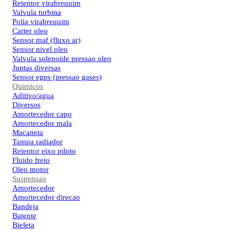
Retentor virabrequim
Valvula turbina
Polia virabrequim
Carter oleo
Sensor maf (fluxo ar)
Sensor nivel oleo
Valvula solenoide pressao oleo
Juntas diversas
Sensor egps (pressao gases)
Quimicos
Aditivo/agua
Diversos
Amortecedor capo
Amortecedor mala
Macaneta
Tampa radiador
Retentor eixo piloto
Fluido freio
Oleo motor
Suspensao
Amortecedor
Amortecedor direcao
Bandeja
Batente
Bieleta