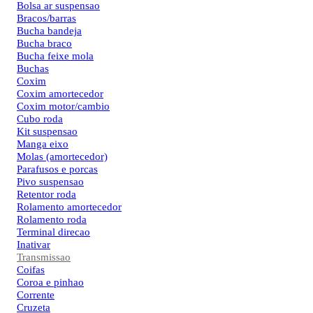
Bolsa ar suspensao
Bracos/barras
Bucha bandeja
Bucha braco
Bucha feixe mola
Buchas
Coxim
Coxim amortecedor
Coxim motor/cambio
Cubo roda
Kit suspensao
Manga eixo
Molas (amortecedor)
Parafusos e porcas
Pivo suspensao
Retentor roda
Rolamento amortecedor
Rolamento roda
Terminal direcao
Inativar
Transmissao
Coifas
Coroa e pinhao
Corrente
Cruzeta