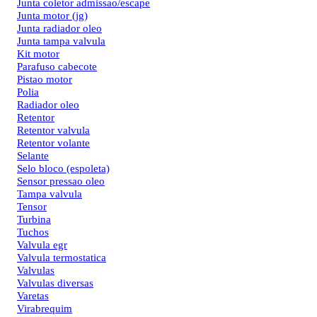
Junta coletor admissao/escape
Junta motor (jg)
Junta radiador oleo
Junta tampa valvula
Kit motor
Parafuso cabecote
Pistao motor
Polia
Radiador oleo
Retentor
Retentor valvula
Retentor volante
Selante
Selo bloco (espoleta)
Sensor pressao oleo
Tampa valvula
Tensor
Turbina
Tuchos
Valvula egr
Valvula termostatica
Valvulas
Valvulas diversas
Varetas
Virabrequim