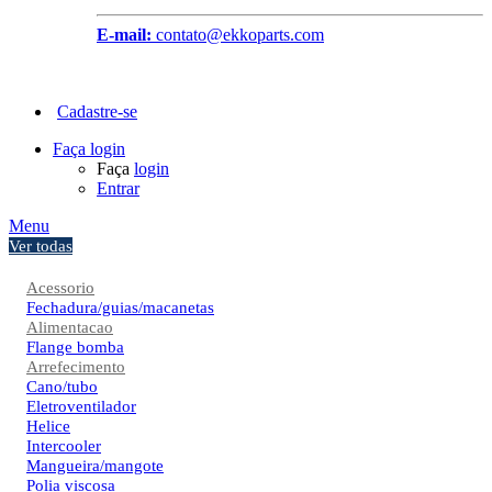
E-mail:
contato@ekkoparts.com
Cadastre-se
Faça login
Faça
login
Entrar
Menu
Ver todas
Acessorio
Fechadura/guias/macanetas
Alimentacao
Flange bomba
Arrefecimento
Cano/tubo
Eletroventilador
Helice
Intercooler
Mangueira/mangote
Polia viscosa