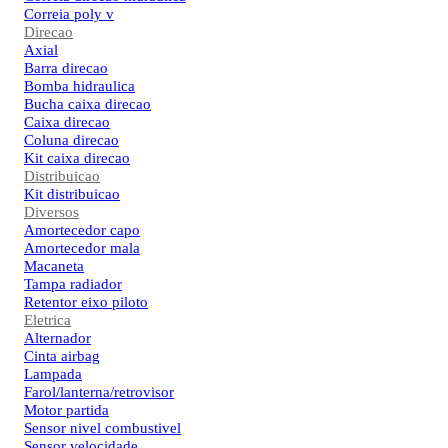
Correia poly v
Direcao
Axial
Barra direcao
Bomba hidraulica
Bucha caixa direcao
Caixa direcao
Coluna direcao
Kit caixa direcao
Distribuicao
Kit distribuicao
Diversos
Amortecedor capo
Amortecedor mala
Macaneta
Tampa radiador
Retentor eixo piloto
Eletrica
Alternador
Cinta airbag
Lampada
Farol/lanterna/retrovisor
Motor partida
Sensor nivel combustivel
Sensor velocidade