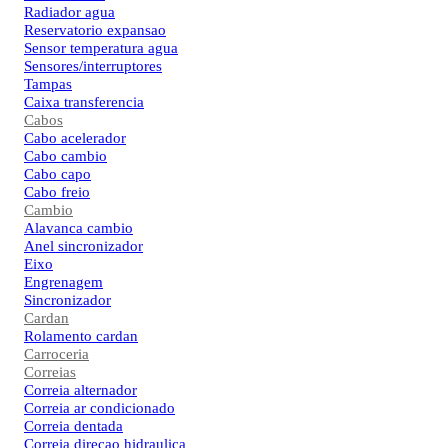
Radiador agua
Reservatorio expansao
Sensor temperatura agua
Sensores/interruptores
Tampas
Caixa transferencia
Cabos
Cabo acelerador
Cabo cambio
Cabo capo
Cabo freio
Cambio
Alavanca cambio
Anel sincronizador
Eixo
Engrenagem
Sincronizador
Cardan
Rolamento cardan
Carroceria
Correias
Correia alternador
Correia ar condicionado
Correia dentada
Correia direcao hidraulica