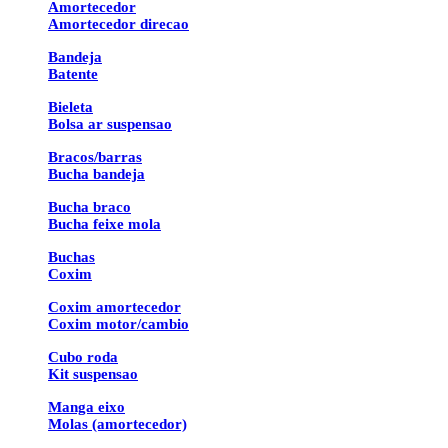
Amortecedor
Amortecedor direcao
Bandeja
Batente
Bieleta
Bolsa ar suspensao
Bracos/barras
Bucha bandeja
Bucha braco
Bucha feixe mola
Buchas
Coxim
Coxim amortecedor
Coxim motor/cambio
Cubo roda
Kit suspensao
Manga eixo
Molas (amortecedor)