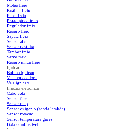
Hidrovacuo
Molas freio
Pastilha freio
Pinca freio
Pistao pinca freio
Regulador freio
Reparo freio
Sapata freio
Sensor abs
Sensor pastilha
Tambor freio
Servo freio
Reparo pinca freio
Ignicao
Bobina ignicao
Vela aquecedora
Vela ignicao
Injecao eletronica
Cabo vela
Sensor fase
Sensor map
Sensor oxigenio (sonda lambda)
Sensor rotacao
Sensor temperatura gases
Boia combustivel