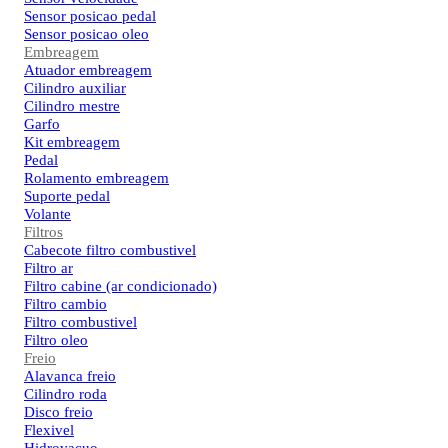
Sensor posicao pedal
Sensor posicao oleo
Embreagem
Atuador embreagem
Cilindro auxiliar
Cilindro mestre
Garfo
Kit embreagem
Pedal
Rolamento embreagem
Suporte pedal
Volante
Filtros
Cabecote filtro combustivel
Filtro ar
Filtro cabine (ar condicionado)
Filtro cambio
Filtro combustivel
Filtro oleo
Freio
Alavanca freio
Cilindro roda
Disco freio
Flexivel