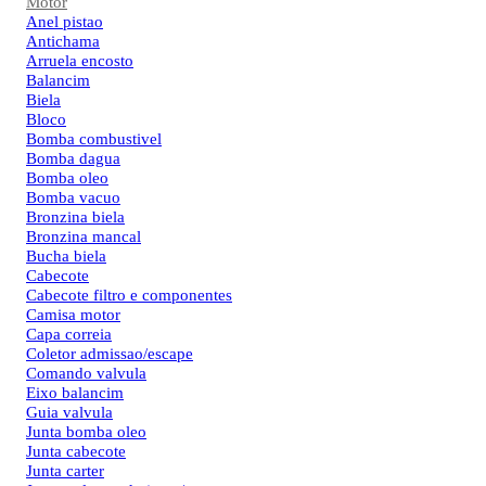
Motor
Anel pistao
Antichama
Arruela encosto
Balancim
Biela
Bloco
Bomba combustivel
Bomba dagua
Bomba oleo
Bomba vacuo
Bronzina biela
Bronzina mancal
Bucha biela
Cabecote
Cabecote filtro e componentes
Camisa motor
Capa correia
Coletor admissao/escape
Comando valvula
Eixo balancim
Guia valvula
Junta bomba oleo
Junta cabecote
Junta carter