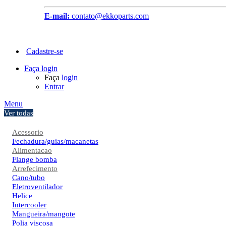
E-mail:
contato@ekkoparts.com
Cadastre-se
Faça login
Faça
login
Entrar
Menu
Ver todas
Acessorio
Fechadura/guias/macanetas
Alimentacao
Flange bomba
Arrefecimento
Cano/tubo
Eletroventilador
Helice
Intercooler
Mangueira/mangote
Polia viscosa