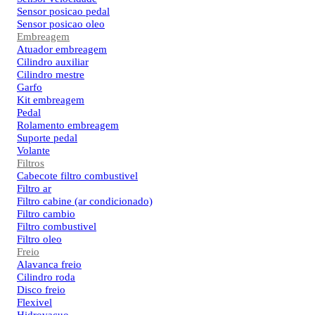
Sensor posicao pedal
Sensor posicao oleo
Embreagem
Atuador embreagem
Cilindro auxiliar
Cilindro mestre
Garfo
Kit embreagem
Pedal
Rolamento embreagem
Suporte pedal
Volante
Filtros
Cabecote filtro combustivel
Filtro ar
Filtro cabine (ar condicionado)
Filtro cambio
Filtro combustivel
Filtro oleo
Freio
Alavanca freio
Cilindro roda
Disco freio
Flexivel