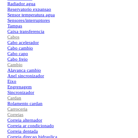
Radiador agua
Reservatorio expansao
Sensor temperatura agua
Sensores/interruptores
Tampas
Caixa transferencia
Cabos
Cabo acelerador
Cabo cambio
Cabo capo
Cabo freio
Cambio
Alavanca cambio
Anel sincronizador
Eixo
Engrenagem
Sincronizador
Cardan
Rolamento cardan
Carroceria
Correias
Correia alternador
Correia ar condicionado
Correia dentada
Correia direcao hidraulica