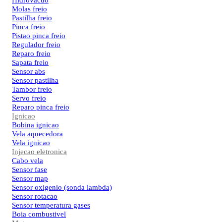
Hidrovacuo
Molas freio
Pastilha freio
Pinca freio
Pistao pinca freio
Regulador freio
Reparo freio
Sapata freio
Sensor abs
Sensor pastilha
Tambor freio
Servo freio
Reparo pinca freio
Ignicao
Bobina ignicao
Vela aquecedora
Vela ignicao
Injecao eletronica
Cabo vela
Sensor fase
Sensor map
Sensor oxigenio (sonda lambda)
Sensor rotacao
Sensor temperatura gases
Boia combustivel