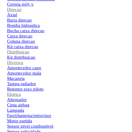
Correia poly v
Direcao
Axial
Barra direcao
Bomba hidraulica
Bucha caixa direcao
Caixa direcao
Coluna direcao
Kit caixa direcao
Distribuicao
Kit distribuicao
Diversos
Amortecedor capo
Amortecedor mala
Macaneta
Tampa radiador
Retentor eixo piloto
Eletrica
Alternador
Cinta airbag
Lampada
Farol/lanterna/retrovisor
Motor partida
Sensor nivel combustivel
Sensor velocidade