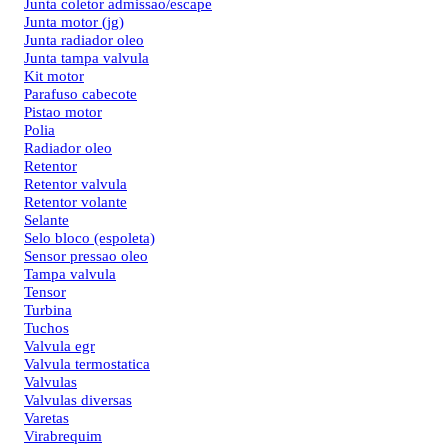
Junta coletor admissao/escape
Junta motor (jg)
Junta radiador oleo
Junta tampa valvula
Kit motor
Parafuso cabecote
Pistao motor
Polia
Radiador oleo
Retentor
Retentor valvula
Retentor volante
Selante
Selo bloco (espoleta)
Sensor pressao oleo
Tampa valvula
Tensor
Turbina
Tuchos
Valvula egr
Valvula termostatica
Valvulas
Valvulas diversas
Varetas
Virabrequim