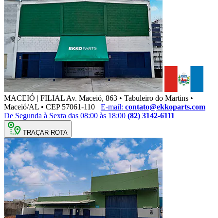
MACEIÓ | FILIAL
Av. Maceió, 863 • Tabuleiro do Martins •
Maceió/AL • CEP 57061-110
E-mail:
contato@ekkoparts.com
De Segunda à Sexta das 08:00 às 18:00
(82) 3142-6111
TRAÇAR ROTA