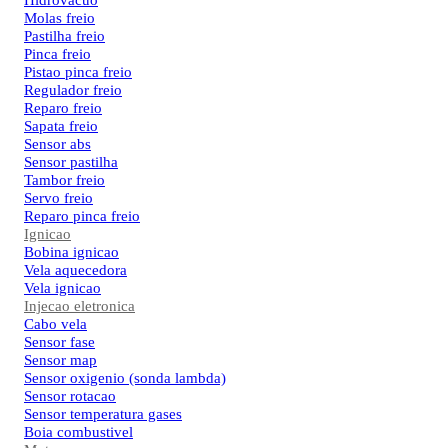
Hidrovacuo
Molas freio
Pastilha freio
Pinca freio
Pistao pinca freio
Regulador freio
Reparo freio
Sapata freio
Sensor abs
Sensor pastilha
Tambor freio
Servo freio
Reparo pinca freio
Ignicao
Bobina ignicao
Vela aquecedora
Vela ignicao
Injecao eletronica
Cabo vela
Sensor fase
Sensor map
Sensor oxigenio (sonda lambda)
Sensor rotacao
Sensor temperatura gases
Boia combustivel