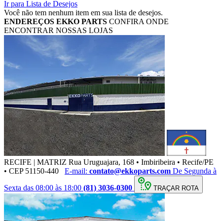
Ir para Lista de Desejos
Você não tem nenhum item em sua lista de desejos.
ENDEREÇOS
EKKO PARTS
CONFIRA ONDE
ENCONTRAR NOSSAS LOJAS
RECIFE | MATRIZ
Rua Uruguajara, 168 • Imbiribeira • Recife/PE
• CEP 51150-440
E-mail:
contato@ekkoparts.com
De Segunda à
Sexta das 08:00 às 18:00
(81) 3036-0300
TRAÇAR ROTA