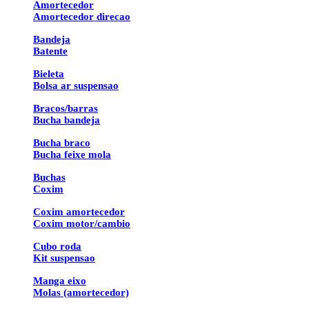
Amortecedor
Amortecedor direcao
Bandeja
Batente
Bieleta
Bolsa ar suspensao
Bracos/barras
Bucha bandeja
Bucha braco
Bucha feixe mola
Buchas
Coxim
Coxim amortecedor
Coxim motor/cambio
Cubo roda
Kit suspensao
Manga eixo
Molas (amortecedor)