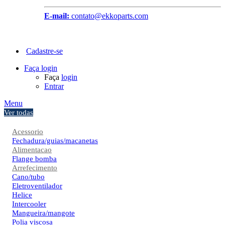
E-mail:
contato@ekkoparts.com
Cadastre-se
Faça login
Faça
login
Entrar
Menu
Ver todas
Acessorio
Fechadura/guias/macanetas
Alimentacao
Flange bomba
Arrefecimento
Cano/tubo
Eletroventilador
Helice
Intercooler
Mangueira/mangote
Polia viscosa