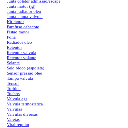
Junta coletor admissao/escape
Junta motor (jg)
Junta radiador oleo
Junta tampa valvula
Kit motor
Parafuso cabecote
Pistao motor
Polia
Radiador oleo
Retentor
Retentor valvula
Retentor volante
Selante
Selo bloco (espoleta)
Sensor pressao oleo
Tampa valvula
Tensor
Turbina
Tuchos
Valvula egr
Valvula termostatica
Valvulas
Valvulas diversas
Varetas
Virabrequim