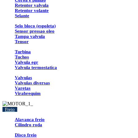
Coroa e pinhao
Retentor valvula
Retentor volante
Selante
Selo bloco (espoleta)
Sensor pressao oleo
Tampa valvula
Tensor
Turbina
Tuchos
Valvula egr
Valvula termostatica
Valvulas
Valvulas diversas
Varetas
Virabrequim
Freio
Alavanca freio
Cilindro roda
Disco freio