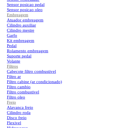
Sensor posicao pedal
Sensor posicao oleo
Embreagem
Atuador embreagem
Cilindro auxiliar
Cilindro mestre
Garfo
Kit embreagem
Pedal
Rolamento embreagem
Suporte pedal
Volante
Filtros
Cabecote filtro combustivel
Filtro ar
Filtro cabine (ar condicionado)
Filtro cambio
Filtro combustivel
Filtro oleo
Freio
Alavanca freio
Cilindro roda
Disco freio
Flexivel