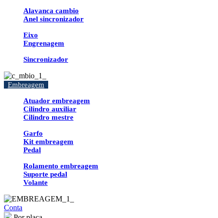
Alavanca cambio
Anel sincronizador
Eixo
Engrenagem
Sincronizador
Embreagem
Atuador embreagem
Cilindro auxiliar
Cilindro mestre
Garfo
Kit embreagem
Pedal
Rolamento embreagem
Suporte pedal
Volante
Conta
Por placa