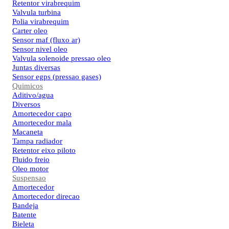
Retentor virabrequim
Valvula turbina
Polia virabrequim
Carter oleo
Sensor maf (fluxo ar)
Sensor nivel oleo
Valvula solenoide pressao oleo
Juntas diversas
Sensor egps (pressao gases)
Quimicos
Aditivo/agua
Diversos
Amortecedor capo
Amortecedor mala
Macaneta
Tampa radiador
Retentor eixo piloto
Fluido freio
Oleo motor
Suspensao
Amortecedor
Amortecedor direcao
Bandeja
Batente
Bieleta