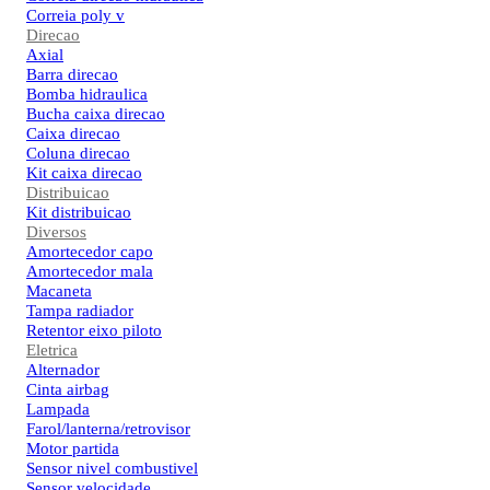
Correia poly v
Direcao
Axial
Barra direcao
Bomba hidraulica
Bucha caixa direcao
Caixa direcao
Coluna direcao
Kit caixa direcao
Distribuicao
Kit distribuicao
Diversos
Amortecedor capo
Amortecedor mala
Macaneta
Tampa radiador
Retentor eixo piloto
Eletrica
Alternador
Cinta airbag
Lampada
Farol/lanterna/retrovisor
Motor partida
Sensor nivel combustivel
Sensor velocidade