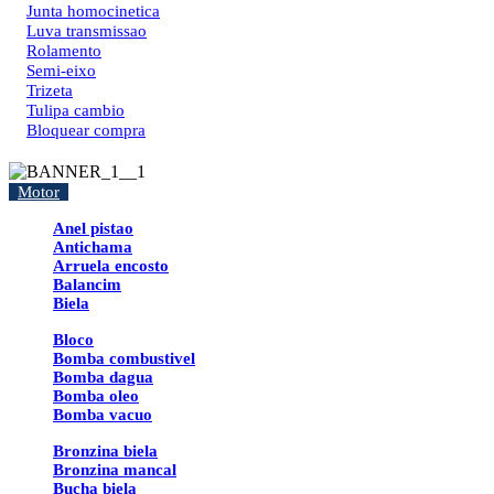
Junta homocinetica
Luva transmissao
Rolamento
Semi-eixo
Trizeta
Tulipa cambio
Bloquear compra
Motor
Anel pistao
Antichama
Arruela encosto
Balancim
Biela
Bloco
Bomba combustivel
Bomba dagua
Bomba oleo
Bomba vacuo
Bronzina biela
Bronzina mancal
Bucha biela