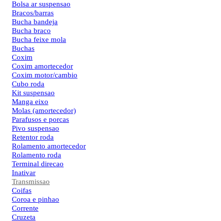
Bolsa ar suspensao
Bracos/barras
Bucha bandeja
Bucha braco
Bucha feixe mola
Buchas
Coxim
Coxim amortecedor
Coxim motor/cambio
Cubo roda
Kit suspensao
Manga eixo
Molas (amortecedor)
Parafusos e porcas
Pivo suspensao
Retentor roda
Rolamento amortecedor
Rolamento roda
Terminal direcao
Inativar
Transmissao
Coifas
Coroa e pinhao
Corrente
Cruzeta