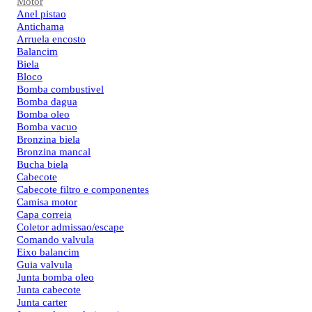
Motor
Anel pistao
Antichama
Arruela encosto
Balancim
Biela
Bloco
Bomba combustivel
Bomba dagua
Bomba oleo
Bomba vacuo
Bronzina biela
Bronzina mancal
Bucha biela
Cabecote
Cabecote filtro e componentes
Camisa motor
Capa correia
Coletor admissao/escape
Comando valvula
Eixo balancim
Guia valvula
Junta bomba oleo
Junta cabecote
Junta carter