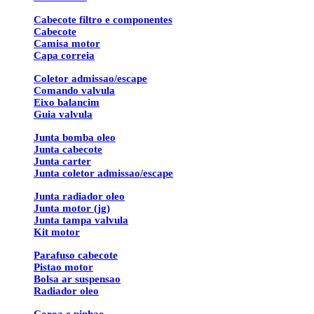
Cabecote filtro e componentes
Cabecote
Camisa motor
Capa correia
Coletor admissao/escape
Comando valvula
Eixo balancim
Guia valvula
Junta bomba oleo
Junta cabecote
Junta carter
Junta coletor admissao/escape
Junta radiador oleo
Junta motor (jg)
Junta tampa valvula
Kit motor
Parafuso cabecote
Pistao motor
Bolsa ar suspensao
Radiador oleo