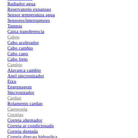
Radiador agua
Reservatorio expansao
Sensor temperatura agua
Sensores/interruptores
Tampas
Caixa transferencia
Cabos
Cabo acelerador
Cabo cambio
Cabo capo
Cabo freio
Cambio
Alavanca cambio
Anel sincronizador
Eixo
Engrenagem
Sincronizador
Cardan
Rolamento cardan
Carroceria
Correias
Correia alternador
Correia ar condicionado
Correia dentada
Correia direcao hidraulica