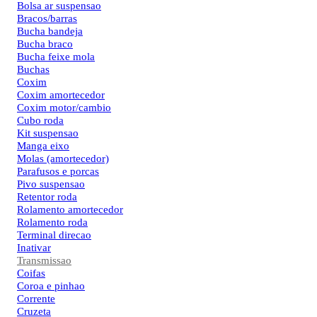
Bolsa ar suspensao
Bracos/barras
Bucha bandeja
Bucha braco
Bucha feixe mola
Buchas
Coxim
Coxim amortecedor
Coxim motor/cambio
Cubo roda
Kit suspensao
Manga eixo
Molas (amortecedor)
Parafusos e porcas
Pivo suspensao
Retentor roda
Rolamento amortecedor
Rolamento roda
Terminal direcao
Inativar
Transmissao
Coifas
Coroa e pinhao
Corrente
Cruzeta