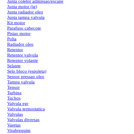
Junta coletor admissao/escape
Junta motor (jg)
Junta radiador oleo
Junta tampa valvula
Kit motor
Parafuso cabecote
Pistao motor
Polia
Radiador oleo
Retentor
Retentor valvula
Retentor volante
Selante
Selo bloco (espoleta)
Sensor pressao oleo
Tampa valvula
Tensor
Turbina
Tuchos
Valvula egr
Valvula termostatica
Valvulas
Valvulas diversas
Varetas
Virabrequim