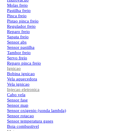
Hidrovacuo
Molas freio
Pastilha freio
Pinca freio
Pistao pinca freio
Regulador freio
Reparo freio
Sapata freio
Sensor abs
Sensor pastilha
Tambor freio
Servo freio
Reparo pinca freio
Ignicao
Bobina ignicao
Vela aquecedora
Vela ignicao
Injecao eletronica
Cabo vela
Sensor fase
Sensor map
Sensor oxigenio (sonda lambda)
Sensor rotacao
Sensor temperatura gases
Boia combustivel