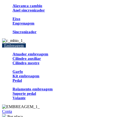
Alavanca cambio
Anel sincronizador
Eixo
Engrenagem
Sincronizador
Embreagem
Atuador embreagem
Cilindro auxiliar
Cilindro mestre
Garfo
Kit embreagem
Pedal
Rolamento embreagem
Suporte pedal
Volante
Conta
Por placa