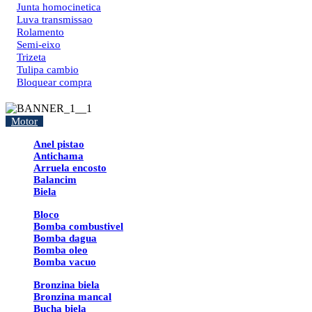
Junta homocinetica
Luva transmissao
Rolamento
Semi-eixo
Trizeta
Tulipa cambio
Bloquear compra
Motor
Anel pistao
Antichama
Arruela encosto
Balancim
Biela
Bloco
Bomba combustivel
Bomba dagua
Bomba oleo
Bomba vacuo
Bronzina biela
Bronzina mancal
Bucha biela