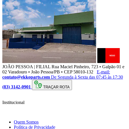
JOÃO PESSOA | FILIAL
Rua Maciel Pinheiro, 723 • Galpão 01 e
02 Varadouro • João Pessoa/PB • CEP 58010-132
E-mail:
contato@ekkoparts.com
De Segunda à Sexta das 07:45 às 17:30
(83) 3142-0901
TRAÇAR ROTA
Institucional
Quem Somos
Política de Privacidade