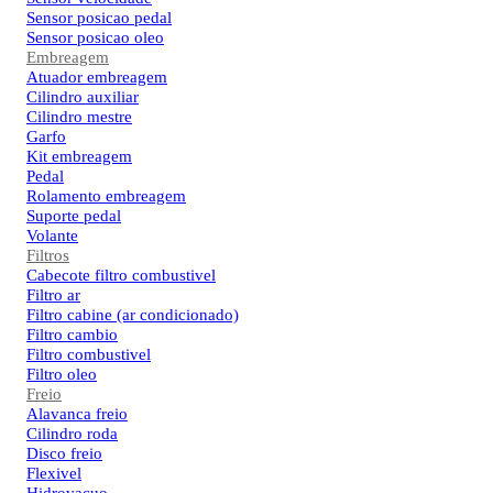
Sensor posicao pedal
Sensor posicao oleo
Embreagem
Atuador embreagem
Cilindro auxiliar
Cilindro mestre
Garfo
Kit embreagem
Pedal
Rolamento embreagem
Suporte pedal
Volante
Filtros
Cabecote filtro combustivel
Filtro ar
Filtro cabine (ar condicionado)
Filtro cambio
Filtro combustivel
Filtro oleo
Freio
Alavanca freio
Cilindro roda
Disco freio
Flexivel