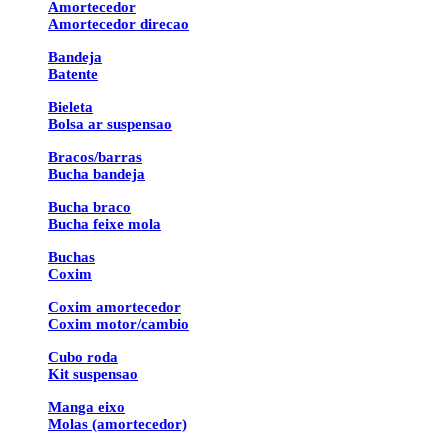
Amortecedor
Amortecedor direcao
Bandeja
Batente
Bieleta
Bolsa ar suspensao
Bracos/barras
Bucha bandeja
Bucha braco
Bucha feixe mola
Buchas
Coxim
Coxim amortecedor
Coxim motor/cambio
Cubo roda
Kit suspensao
Manga eixo
Molas (amortecedor)