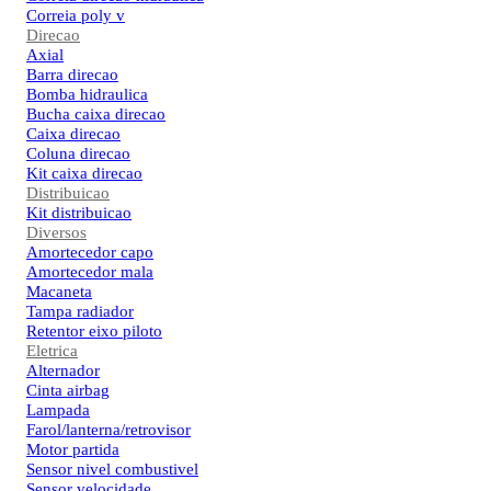
Correia poly v
Direcao
Axial
Barra direcao
Bomba hidraulica
Bucha caixa direcao
Caixa direcao
Coluna direcao
Kit caixa direcao
Distribuicao
Kit distribuicao
Diversos
Amortecedor capo
Amortecedor mala
Macaneta
Tampa radiador
Retentor eixo piloto
Eletrica
Alternador
Cinta airbag
Lampada
Farol/lanterna/retrovisor
Motor partida
Sensor nivel combustivel
Sensor velocidade