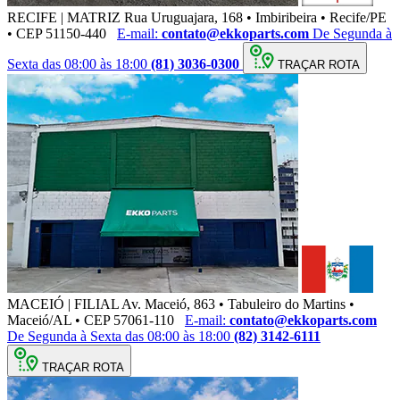
RECIFE | MATRIZ
Rua Uruguajara, 168 • Imbiribeira • Recife/PE
• CEP 51150-440
E-mail:
contato@ekkoparts.com
De Segunda à
Sexta das 08:00 às 18:00
(81) 3036-0300
TRAÇAR ROTA
MACEIÓ | FILIAL
Av. Maceió, 863 • Tabuleiro do Martins •
Maceió/AL • CEP 57061-110
E-mail:
contato@ekkoparts.com
De Segunda à Sexta das 08:00 às 18:00
(82) 3142-6111
TRAÇAR ROTA