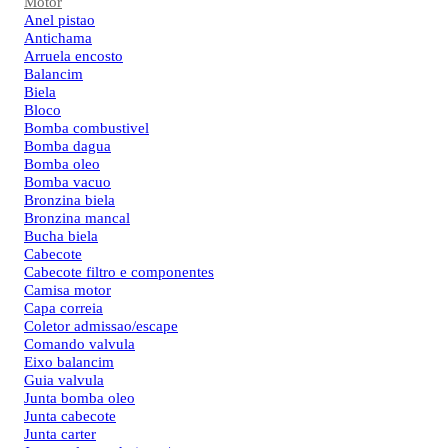
Motor
Anel pistao
Antichama
Arruela encosto
Balancim
Biela
Bloco
Bomba combustivel
Bomba dagua
Bomba oleo
Bomba vacuo
Bronzina biela
Bronzina mancal
Bucha biela
Cabecote
Cabecote filtro e componentes
Camisa motor
Capa correia
Coletor admissao/escape
Comando valvula
Eixo balancim
Guia valvula
Junta bomba oleo
Junta cabecote
Junta carter