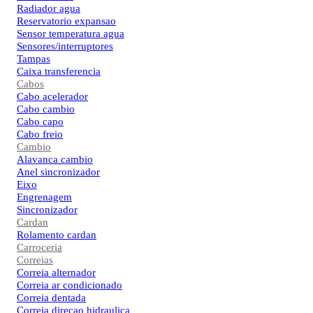
Radiador agua
Reservatorio expansao
Sensor temperatura agua
Sensores/interruptores
Tampas
Caixa transferencia
Cabos
Cabo acelerador
Cabo cambio
Cabo capo
Cabo freio
Cambio
Alavanca cambio
Anel sincronizador
Eixo
Engrenagem
Sincronizador
Cardan
Rolamento cardan
Carroceria
Correias
Correia alternador
Correia ar condicionado
Correia dentada
Correia direcao hidraulica