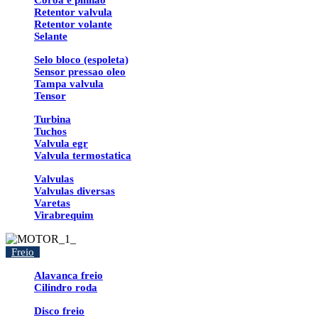
Coroa e pinhao
Retentor valvula
Retentor volante
Selante
Selo bloco (espoleta)
Sensor pressao oleo
Tampa valvula
Tensor
Turbina
Tuchos
Valvula egr
Valvula termostatica
Valvulas
Valvulas diversas
Varetas
Virabrequim
Freio
Alavanca freio
Cilindro roda
Disco freio