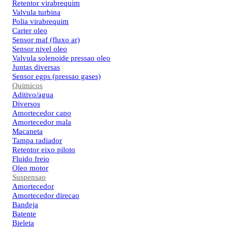
Retentor virabrequim
Valvula turbina
Polia virabrequim
Carter oleo
Sensor maf (fluxo ar)
Sensor nivel oleo
Valvula solenoide pressao oleo
Juntas diversas
Sensor egps (pressao gases)
Quimicos
Aditivo/agua
Diversos
Amortecedor capo
Amortecedor mala
Macaneta
Tampa radiador
Retentor eixo piloto
Fluido freio
Oleo motor
Suspensao
Amortecedor
Amortecedor direcao
Bandeja
Batente
Bieleta