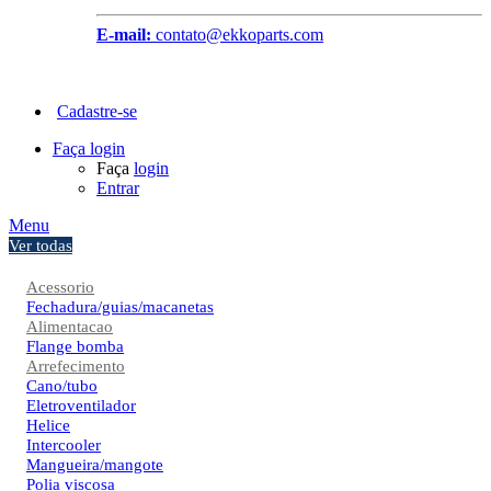
E-mail:
contato@ekkoparts.com
Cadastre-se
Faça login
Faça
login
Entrar
Menu
Ver todas
Acessorio
Fechadura/guias/macanetas
Alimentacao
Flange bomba
Arrefecimento
Cano/tubo
Eletroventilador
Helice
Intercooler
Mangueira/mangote
Polia viscosa