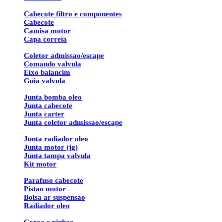
Cabecote filtro e componentes
Cabecote
Camisa motor
Capa correia
Coletor admissao/escape
Comando valvula
Eixo balancim
Guia valvula
Junta bomba oleo
Junta cabecote
Junta carter
Junta coletor admissao/escape
Junta radiador oleo
Junta motor (jg)
Junta tampa valvula
Kit motor
Parafuso cabecote
Pistao motor
Bolsa ar suspensao
Radiador oleo